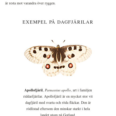
är resta mot varandra över ryggen.
EXEMPEL PÅ DAGFJÄRILAR
Apollofjäril
,
Parnassius apollo
, art i familjen
riddarfjärilar. Apollofjäril är en mycket stor vit
dagfjäril med svarta och röda fläckar. Den är
rödlistad eftersom den minskar starkt i hela
landet utom på Gotland.