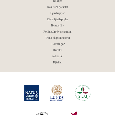
Boktips
Resurser på nätet
Fjärilsappar
Köpa fjärilsprylar
Bygg själv
Pollinatörsövervakning
Träna på pollinatörer
Blomflugor
Humlor
Solitärbin
Fjärilar