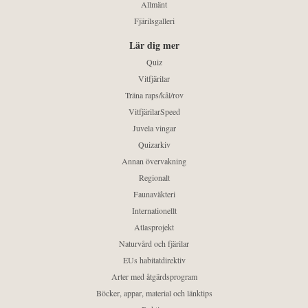
Allmänt
Fjärilsgalleri
Lär dig mer
Quiz
Vitfjärilar
Träna raps/kål/rov
VitfjärilarSpeed
Juvela vingar
Quizarkiv
Annan övervakning
Regionalt
Faunaväkteri
Internationellt
Atlasprojekt
Naturvård och fjärilar
EUs habitatdirektiv
Arter med åtgärdsprogram
Böcker, appar, material och länktips