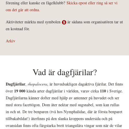
förening eller kanske en fågelklubb?
Skicka epost eller ring så ser vi
om det går att ordna.
Aktiviteter märkta med symbolen
är sådana som organisatören tar ut
en kostnad för.
Arkiv
Vad är dagfjärilar?
Dagfjärilar
,
rhopalocera
, är huvudsakligen dagaktiva fjärilar. Det finns
19 000
110
över
kända arter dagfjärilar i världen, varav cirka
i Sverige.
Dagfjärilarna känner dofter med hjälp av antenner på huvudet och ser
med stora facettögon. Dom äter nektar med sugsnabel, som kan rullas
in och ut. De tre benparen (två hos Nymphalidae, där är första benparet
tillbakabildat!) återfinns på den slanka kroppens undersida och på
ovansidan finns ofta färgstarka brett triangulära vingar som när de vilar