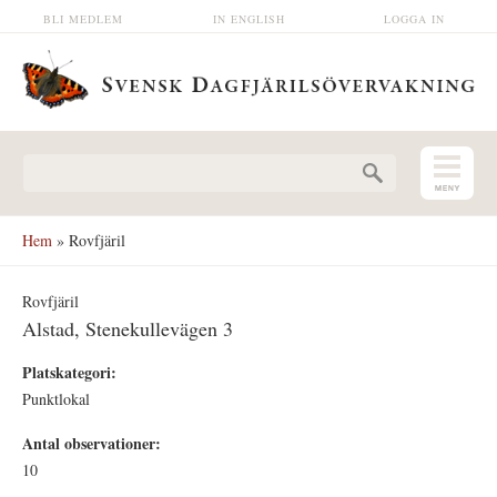
Hoppa till huvudinnehåll
BLI MEDLEM
IN ENGLISH
LOGGA IN
Sökformulär
Hem
» Rovfjäril
Rovfjäril
Alstad, Stenekullevägen 3
Platskategori:
Punktlokal
Antal observationer:
10