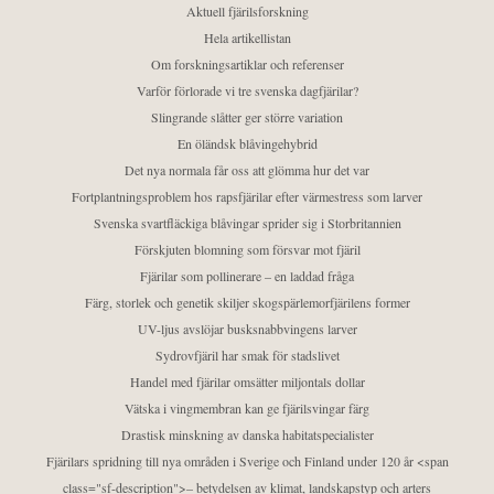
Aktuell fjärilsforskning
Hela artikellistan
Om forskningsartiklar och referenser
Varför förlorade vi tre svenska dagfjärilar?
Slingrande slåtter ger större variation
En öländsk blåvingehybrid
Det nya normala får oss att glömma hur det var
Fortplantningsproblem hos rapsfjärilar efter värmestress som larver
Svenska svartfläckiga blåvingar sprider sig i Storbritannien
Förskjuten blomning som försvar mot fjäril
Fjärilar som pollinerare – en laddad fråga
Färg, storlek och genetik skiljer skogspärlemorfjärilens former
UV-ljus avslöjar busksnabbvingens larver
Sydrovfjäril har smak för stadslivet
Handel med fjärilar omsätter miljontals dollar
Vätska i vingmembran kan ge fjärilsvingar färg
Drastisk minskning av danska habitatspecialister
Fjärilars spridning till nya områden i Sverige och Finland under 120 år <span
class="sf-description">– betydelsen av klimat, landskapstyp och arters