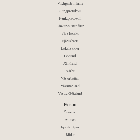
Viktigaste filerna
Slingprotokoll
Punktprotokoll
Länkar & mer filer
Våra lokaler
Fjärilskarta
Lokala sidor
Gotland
Jämtland
Närke
Västerbotten
Västmanland
Västra Götaland
Forum
Översikt
Ämnen
Fjärilsfrågor
Bilder