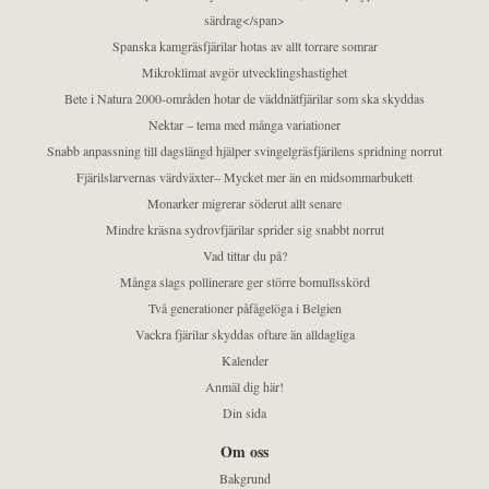
särdrag</span>
Spanska kamgräsfjärilar hotas av allt torrare somrar
Mikroklimat avgör utvecklingshastighet
Bete i Natura 2000-områden hotar de väddnätfjärilar som ska skyddas
Nektar – tema med många variationer
Snabb anpassning till dagslängd hjälper svingelgräsfjärilens spridning norrut
Fjärilslarvernas värdväxter– Mycket mer än en midsommarbukett
Monarker migrerar söderut allt senare
Mindre kräsna sydrovfjärilar sprider sig snabbt norrut
Vad tittar du på?
Många slags pollinerare ger större bomullsskörd
Två generationer påfågelöga i Belgien
Vackra fjärilar skyddas oftare än alldagliga
Kalender
Anmäl dig här!
Din sida
Om oss
Bakgrund