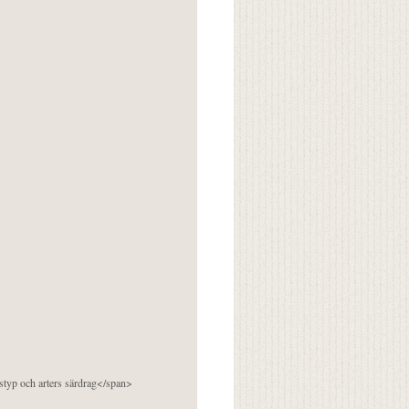
pstyp och arters särdrag</span>