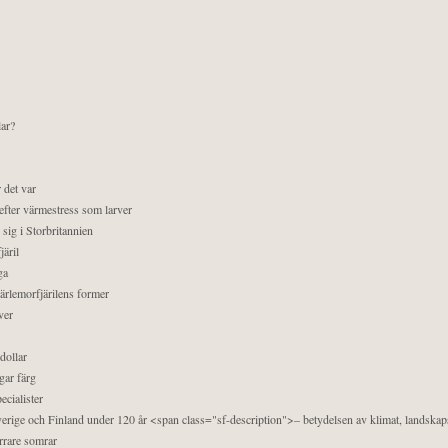
lar?
 det var
efter värmestress som larver
sig i Storbritannien
äril
ga
pärlemorfjärilens former
ver
dollar
gar färg
ecialister
 Sverige och Finland under 120 år <span class="sf-description">– betydelsen av klimat, landska
orrare somrar