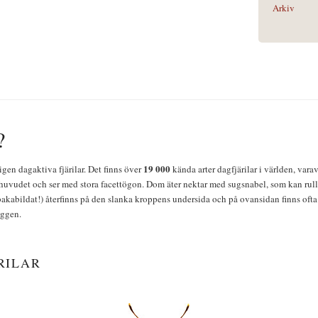
Arkiv
?
19 000
igen dagaktiva fjärilar. Det finns över
kända arter dagfjärilar i världen, vara
huvudet och ser med stora facettögon. Dom äter nektar med sugsnabel, som kan rulla
bakabildat!) återfinns på den slanka kroppens undersida och på ovansidan finns ofta 
yggen.
RILAR