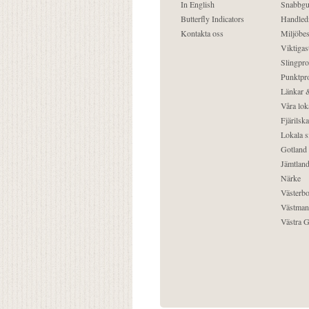
In English
Snabbgu
Butterfly Indicators
Handled
Kontakta oss
Miljöbes
Viktigast
Slingpro
Punktpro
Länkar &
Våra lok
Fjärilska
Lokala s
Gotland
Jämtlan
Närke
Västerbo
Västman
Västra G