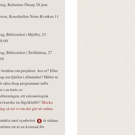
ring, Kulturens Östarp 28 juni
rsion, Konsthallen Norra Kvarken 11
rag, Biblioteket i Mjölby, 23
18:00
rag, Biblioteket i Trollhättan, 27
:30
vi berättar om projektet hos er? Eller
rag om fjärilar i allmänhet? Håller ni
tt sätta ihop programmet inför
n i en krets av
föreningen, ett entomologisk
ler kanske en fågelklubb?
Skicka
ring så ser vi om det går att ordna.
r märkta med symbolen
är sådana
tören tar ut en kostnad för.