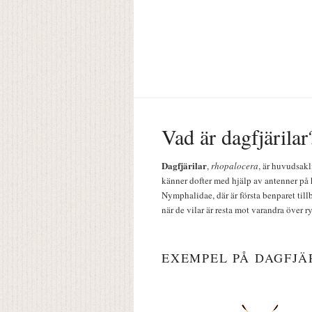
Vad är dagfjärilar
Dagfjärilar
,
rhopalocera
, är huvudsakl
känner dofter med hjälp av antenner på 
Nymphalidae, där är första benparet till
när de vilar är resta mot varandra över r
EXEMPEL PÅ DAGFJÄ