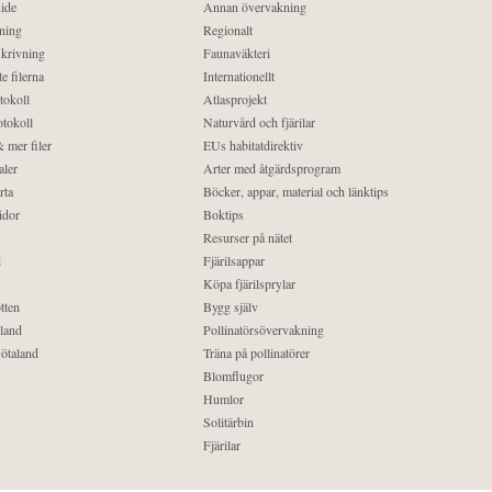
ide
Annan övervakning
ning
Regionalt
krivning
Faunaväkteri
e filerna
Internationellt
tokoll
Atlasprojekt
tokoll
Naturvård och fjärilar
 mer filer
EUs habitatdirektiv
aler
Arter med åtgärdsprogram
rta
Böcker, appar, material och länktips
idor
Boktips
Resurser på nätet
d
Fjärilsappar
Köpa fjärilsprylar
tten
Bygg själv
land
Pollinatörsövervakning
ötaland
Träna på pollinatörer
Blomflugor
Humlor
Solitärbin
Fjärilar