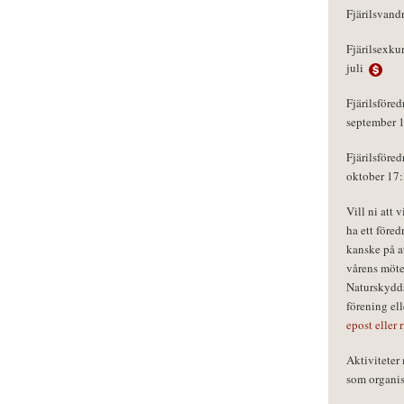
Fjärilsvand
Fjärilsexku
juli
Fjärilsföred
september 
Fjärilsföred
oktober 17
Vill ni att 
ha ett föred
kanske på a
vårens möte
Naturskydds
förening el
epost eller 
Aktivitete
som organisa