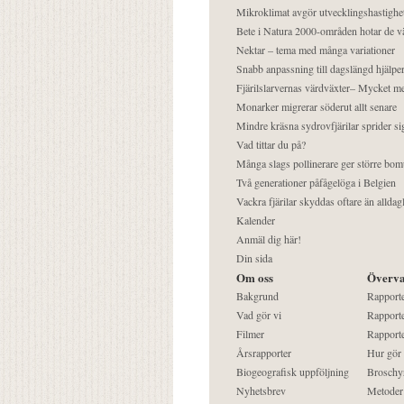
Mikroklimat avgör utvecklingshastighe
Bete i Natura 2000-områden hotar de v
Nektar – tema med många variationer
Snabb anpassning till dagslängd hjälper
Fjärilslarvernas värdväxter– Mycket 
Monarker migrerar söderut allt senare
Mindre kräsna sydrovfjärilar sprider si
Vad tittar du på?
Många slags pollinerare ger större bom
Två generationer påfågelöga i Belgien
Vackra fjärilar skyddas oftare än alldag
Kalender
Anmäl dig här!
Din sida
Om oss
Överva
Bakgrund
Rapport
Vad gör vi
Rapporte
Filmer
Rapporte
Årsrapporter
Hur gör
Biogeografisk uppföljning
Broschy
Nyhetsbrev
Metoder