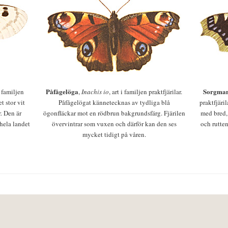
Påfågelöga
Sorgman
 i familjen
,
Inachis io
, art i familjen praktfjärilar.
t stor vit
Påfågelögat kännetecknas av tydliga blå
praktfjäri
r. Den är
ögonfläckar mot en rödbrun bakgrundsfärg. Fjärilen
med bred,
 hela landet
övervintrar som vuxen och därför kan den ses
och rutten
mycket tidigt på våren.