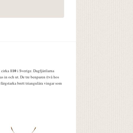
110
v cirka
i Sverige. Dagfjärilarna
s in och ut. De tre benparen (två hos
färgstarka brett triangulära vingar som