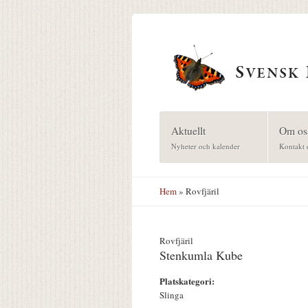
Hoppa till huvudinnehåll
Aktuellt
Om os
Nyheter och kalender
Kontakt 
Hem
» Rovfjäril
Rovfjäril
Stenkumla Kube
Platskategori:
Slinga