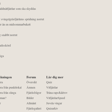
t
äddnätfjärilar som ska skyddas
 svingelgräsfjärilens spridning norrut
mer än en midsommarbukett
g snabbt norrut
ullsskörd
liga
kningen
Forum
Lär dig mer
era
Översikt
Quiz
ra från punktlokal
Ämnen
Vitfjärilar
ra från slinga
Fjärilsfrågor
Träna raps/kål/rov
 man?
Bilder
VitfjärilarSpeed
r
Allmänt
Juvela vingar
Fjärilsgalleri
Quizarkiv