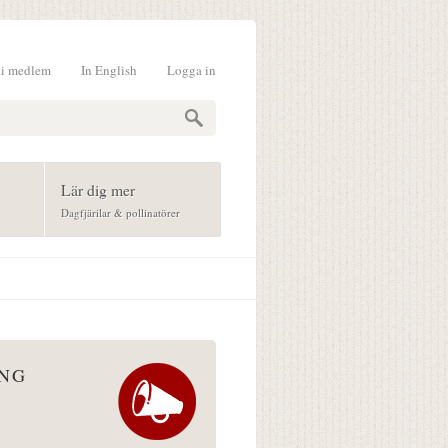
li medlem
In English
Logga in
formulär
Lär dig mer
Dagfjärilar & pollinatörer
ÅNG