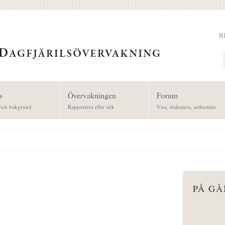
B
Sök
s
Övervakningen
Forum
och bakgrund
Rapportera eller sök
Visa, diskutera, artbestäm
PÅ G