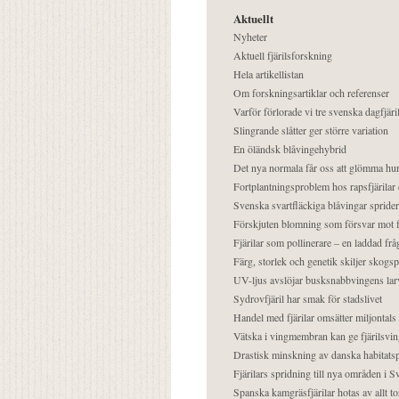
Aktuellt
Nyheter
Aktuell fjärilsforskning
Hela artikellistan
Om forskningsartiklar och referenser
Varför förlorade vi tre svenska dagfjäri
Slingrande slåtter ger större variation
En öländsk blåvingehybrid
Det nya normala får oss att glömma hur
Fortplantningsproblem hos rapsfjärilar 
Svenska svartfläckiga blåvingar sprider 
Förskjuten blomning som försvar mot fj
Fjärilar som pollinerare – en laddad frå
Färg, storlek och genetik skiljer skogs
UV-ljus avslöjar busksnabbvingens lar
Sydrovfjäril har smak för stadslivet
Handel med fjärilar omsätter miljontals 
Vätska i vingmembran kan ge fjärilsvin
Drastisk minskning av danska habitatsp
Fjärilars spridning till nya områden i
Spanska kamgräsfjärilar hotas av allt t