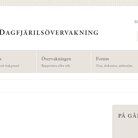
B
Sök
s
Övervakningen
Forum
och bakgrund
Rapportera eller sök
Visa, diskutera, artbestäm
PÅ G