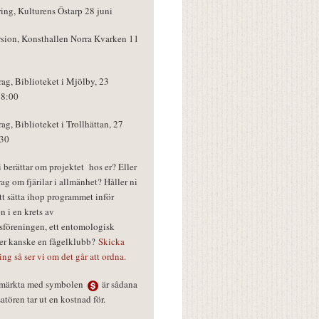
ring, Kulturens Östarp 28 juni
rsion, Konsthallen Norra Kvarken 11
rag, Biblioteket i Mjölby, 23
18:00
rag, Biblioteket i Trollhättan, 27
:30
vi berättar om projektet hos er? Eller
rag om fjärilar i allmänhet? Håller ni
tt sätta ihop programmet inför
n i en krets av
föreningen, ett entomologisk
ler kanske en fågelklubb?
Skicka
ring så ser vi om det går att ordna.
r märkta med symbolen
är sådana
tören tar ut en kostnad för.