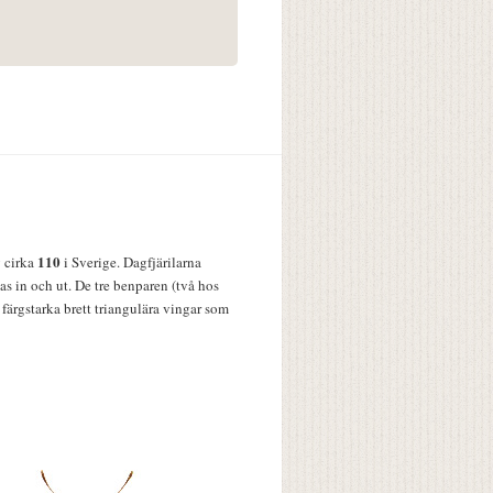
110
v cirka
i Sverige. Dagfjärilarna
s in och ut. De tre benparen (två hos
färgstarka brett triangulära vingar som