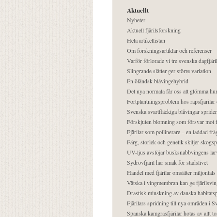
Aktuellt
Nyheter
Aktuell fjärilsforskning
Hela artikellistan
Om forskningsartiklar och referenser
Varför förlorade vi tre svenska dagfjäri
Slingrande slåtter ger större variation
En öländsk blåvingehybrid
Det nya normala får oss att glömma hur
Fortplantningsproblem hos rapsfjärilar 
Svenska svartfläckiga blåvingar sprider 
Förskjuten blomning som försvar mot fj
Fjärilar som pollinerare – en laddad frå
Färg, storlek och genetik skiljer skogs
UV-ljus avslöjar busksnabbvingens lar
Sydrovfjäril har smak för stadslivet
Handel med fjärilar omsätter miljontals 
Vätska i vingmembran kan ge fjärilsvin
Drastisk minskning av danska habitatsp
Fjärilars spridning till nya områden i
Spanska kamgräsfjärilar hotas av allt t