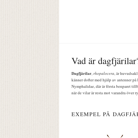
Vad är dagfjärilar
Dagfjärilar
,
rhopalocera
, är huvudsakl
känner dofter med hjälp av antenner på 
Nymphalidae, där är första benparet till
när de vilar är resta mot varandra över r
EXEMPEL PÅ DAGFJÄ