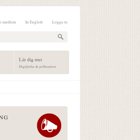
li medlem
In English
Logga in
formulär
Lär dig mer
Dagfjärilar & pollinatörer
ÅNG