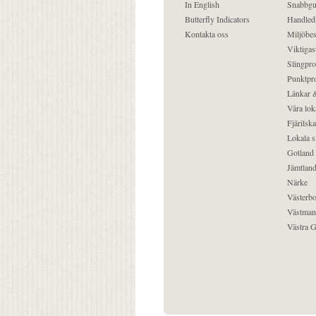
In English
Snabbgu
Butterfly Indicators
Handled
Kontakta oss
Miljöbes
Viktigast
Slingpro
Punktpro
Länkar &
Våra lok
Fjärilska
Lokala s
Gotland
Jämtlan
Närke
Västerbo
Västman
Västra G