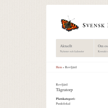
Hoppa till huvudinnehåll
Aktuellt
Om os
Nyheter och kalender
Kontakt 
Hem
» Rovfjäril
Rovfjäril
Tågratorp
Platskategori:
Punktlokal