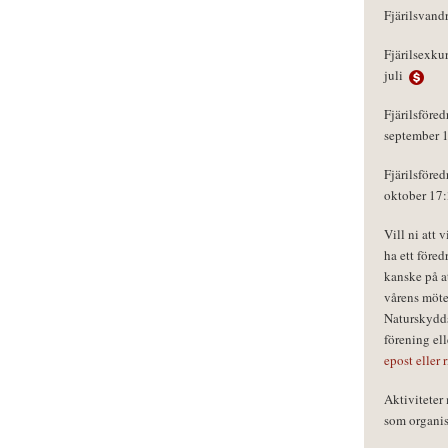
Fjärilsvand
Fjärilsexku
juli
Fjärilsföred
september 
Fjärilsföred
oktober 17
Vill ni att 
ha ett föred
kanske på a
vårens möte
Naturskydds
förening el
epost eller 
Aktivitete
som organisa