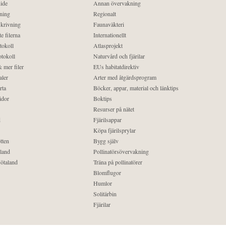
ide
Annan övervakning
ning
Regionalt
krivning
Faunaväkteri
e filerna
Internationellt
tokoll
Atlasprojekt
tokoll
Naturvård och fjärilar
 mer filer
EUs habitatdirektiv
aler
Arter med åtgärdsprogram
rta
Böcker, appar, material och länktips
idor
Boktips
Resurser på nätet
d
Fjärilsappar
Köpa fjärilsprylar
tten
Bygg själv
land
Pollinatörsövervakning
ötaland
Träna på pollinatörer
Blomflugor
Humlor
Solitärbin
Fjärilar