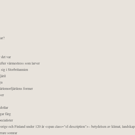
lar?
 det var
efter värmestress som larver
sig i Storbritannien
äril
ga
pärlemorfjärilens former
ver
dollar
gar färg
ecialister
 Sverige och Finland under 120 år <span class="sf-description">– betydelsen av klimat, landska
orrare somrar