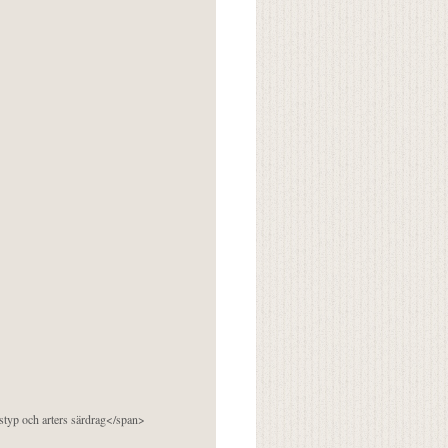
pstyp och arters särdrag</span>