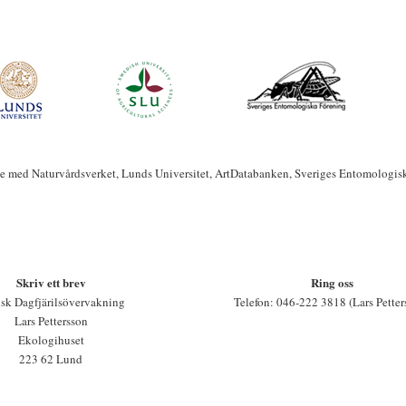
te med Naturvårdsverket, Lunds Universitet, ArtDatabanken, Sveriges Entomologis
Skriv ett brev
Ring oss
sk Dagfjärilsövervakning
Telefon: 046-222 3818 (Lars Petter
Lars Pettersson
Ekologihuset
223 62 Lund