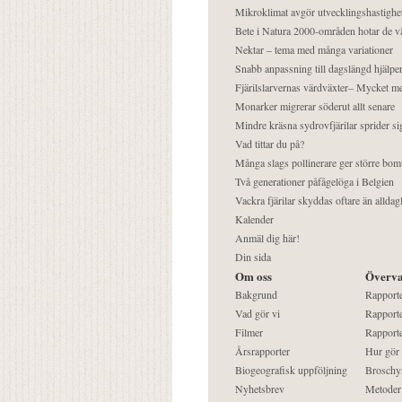
Mikroklimat avgör utvecklingshastighe
Bete i Natura 2000-områden hotar de v
Nektar – tema med många variationer
Snabb anpassning till dagslängd hjälper
Fjärilslarvernas värdväxter– Mycket 
Monarker migrerar söderut allt senare
Mindre kräsna sydrovfjärilar sprider si
Vad tittar du på?
Många slags pollinerare ger större bom
Två generationer påfågelöga i Belgien
Vackra fjärilar skyddas oftare än alldag
Kalender
Anmäl dig här!
Din sida
Om oss
Överva
Bakgrund
Rapport
Vad gör vi
Rapporte
Filmer
Rapporte
Årsrapporter
Hur gör
Biogeografisk uppföljning
Broschy
Nyhetsbrev
Metoder