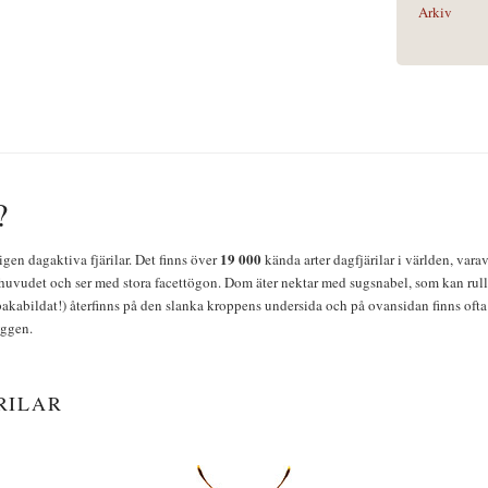
Arkiv
?
19 000
igen dagaktiva fjärilar. Det finns över
kända arter dagfjärilar i världen, vara
huvudet och ser med stora facettögon. Dom äter nektar med sugsnabel, som kan rulla
bakabildat!) återfinns på den slanka kroppens undersida och på ovansidan finns ofta 
yggen.
RILAR