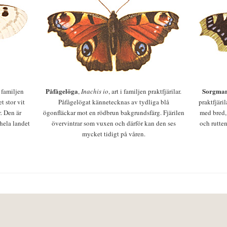
Påfågelöga
Sorgman
 i familjen
,
Inachis io
, art i familjen praktfjärilar.
t stor vit
Påfågelögat kännetecknas av tydliga blå
praktfjäri
r. Den är
ögonfläckar mot en rödbrun bakgrundsfärg. Fjärilen
med bred,
 hela landet
övervintrar som vuxen och därför kan den ses
och rutten
mycket tidigt på våren.