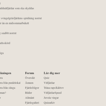
t
äddnätfjärilar som ska skyddas
 svingelgräsfjärilens spridning norrut
mer än en midsommarbukett
g snabbt norrut
ullsskörd
liga
kningen
Forum
Lär dig mer
era
Översikt
Quiz
ra från punktlokal
Ämnen
Vitfjärilar
ra från slinga
Fjärilsfrågor
Träna raps/kål/rov
 man?
Bilder
VitfjärilarSpeed
r
Allmänt
Juvela vingar
Fjärilsgalleri
Quizarkiv