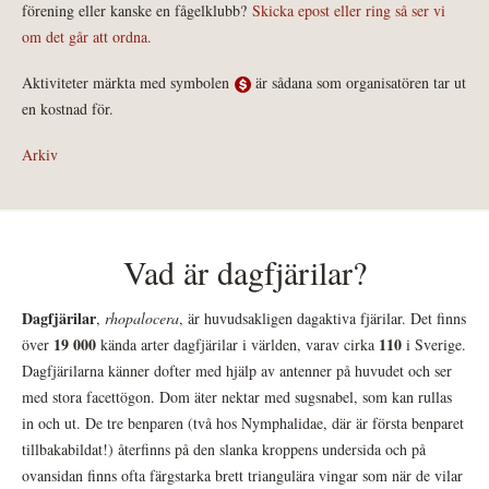
förening eller kanske en fågelklubb?
Skicka epost eller ring så ser vi
om det går att ordna.
Aktiviteter märkta med symbolen
är sådana som organisatören tar ut
en kostnad för.
Arkiv
Vad är dagfjärilar?
Dagfjärilar
,
rhopalocera
, är huvudsakligen dagaktiva fjärilar. Det finns
19 000
110
över
kända arter dagfjärilar i världen, varav cirka
i Sverige.
Dagfjärilarna känner dofter med hjälp av antenner på huvudet och ser
med stora facettögon. Dom äter nektar med sugsnabel, som kan rullas
in och ut. De tre benparen (två hos Nymphalidae, där är första benparet
tillbakabildat!) återfinns på den slanka kroppens undersida och på
ovansidan finns ofta färgstarka brett triangulära vingar som när de vilar