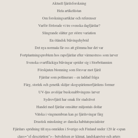
Aktuell fjärilsforskning
Hela artikellistan
Om forskningsartiklar och referenser
Varför förlorade vi tre svenska dagfjärilar?
Slingrande slåtter ger större variation
En öländsk blåvingehybrid
Det nya normala får oss att glömma hur det var
Fortplantningsproblem hos rapsfjärilar efter värmestress som larver
Svenska svartfläckiga blåvingar sprider sig i Storbritannien
Förskjuten blomning som försvar mot fjäril
Fjärilar som pollinerare – en laddad fråga
Färg, storlek och genetik skiljer skogspärlemorfjärilens former
UV-ljus avslöjar busksnabbvingens larver
Sydrovfjäril har smak för stadslivet
Handel med fjärilar omsätter miljontals dollar
Vätska i vingmembran kan ge fjärilsvingar färg
Drastisk minskning av danska habitatspecialister
Fjärilars spridning till nya områden i Sverige och Finland under 120 år <span
class="sf-description">– betydelsen av klimat, landskapstyp och arters