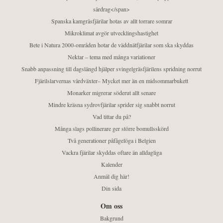
särdrag</span>
Spanska kamgräsfjärilar hotas av allt torrare somrar
Mikroklimat avgör utvecklingshastighet
Bete i Natura 2000-områden hotar de väddnätfjärilar som ska skyddas
Nektar – tema med många variationer
Snabb anpassning till dagslängd hjälper svingelgräsfjärilens spridning norrut
Fjärilslarvernas värdväxter– Mycket mer än en midsommarbukett
Monarker migrerar söderut allt senare
Mindre kräsna sydrovfjärilar sprider sig snabbt norrut
Vad tittar du på?
Många slags pollinerare ger större bomullsskörd
Två generationer påfågelöga i Belgien
Vackra fjärilar skyddas oftare än alldagliga
Kalender
Anmäl dig här!
Din sida
Om oss
Bakgrund