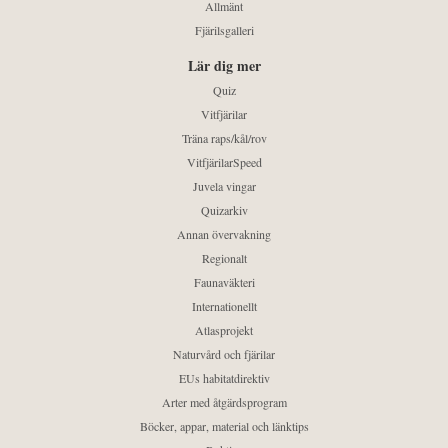
Allmänt
Fjärilsgalleri
Lär dig mer
Quiz
Vitfjärilar
Träna raps/kål/rov
VitfjärilarSpeed
Juvela vingar
Quizarkiv
Annan övervakning
Regionalt
Faunaväkteri
Internationellt
Atlasprojekt
Naturvård och fjärilar
EUs habitatdirektiv
Arter med åtgärdsprogram
Böcker, appar, material och länktips