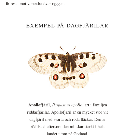
är resta mot varandra över ryggen.
EXEMPEL PÅ DAGFJÄRILAR
Apollofjäril
,
Parnassius apollo
, art i familjen
riddarfjärilar. Apollofjäril är en mycket stor vit
dagfjäril med svarta och röda fläckar. Den är
rödlistad eftersom den minskar starkt i hela
landet utom på Gotland.