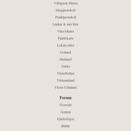
Viktigaste filerna
Slingprotokoll
Punktprotokoll
Länkar & mer filer
Våra lokaler
Fjärilskarta
Lokala sidor
Gotland
Jämtland
Närke
Västerbotten
Västmanland
Västra Götaland
Forum
Översikt
Ämnen
Fjärilsfrågor
Bilder