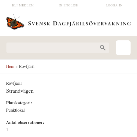
Hoppa till huvudinnehåll
BLI MEDLEM
IN ENGLISH
LOGGA IN
Sökformulär
Hem
» Rovfjäril
Rovfjäril
Strandvägen
Platskategori:
Punktlokal
Antal observationer:
1