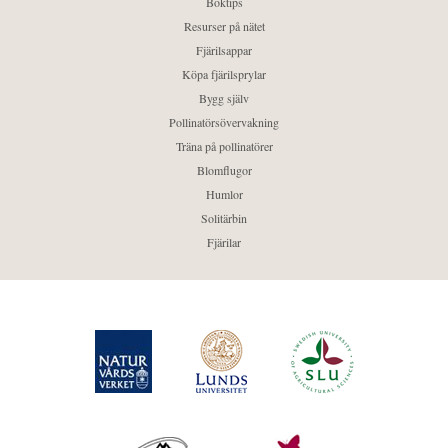
Boktips
Resurser på nätet
Fjärilsappar
Köpa fjärilsprylar
Bygg själv
Pollinatörsövervakning
Träna på pollinatörer
Blomflugor
Humlor
Solitärbin
Fjärilar