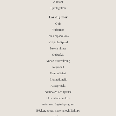
Allmänt
Fjärilsgalleri
Lär dig mer
Quiz
Vitfjärilar
Träna raps/kål/rov
VitfjärilarSpeed
Juvela vingar
Quizarkiv
Annan övervakning
Regionalt
Faunaväkteri
Internationellt
Atlasprojekt
Naturvård och fjärilar
EUs habitatdirektiv
Arter med åtgärdsprogram
Böcker, appar, material och länktips