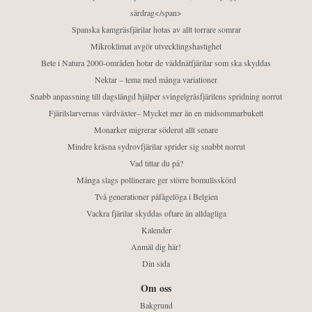
särdrag</span>
Spanska kamgräsfjärilar hotas av allt torrare somrar
Mikroklimat avgör utvecklingshastighet
Bete i Natura 2000-områden hotar de väddnätfjärilar som ska skyddas
Nektar – tema med många variationer
Snabb anpassning till dagslängd hjälper svingelgräsfjärilens spridning norrut
Fjärilslarvernas värdväxter– Mycket mer än en midsommarbukett
Monarker migrerar söderut allt senare
Mindre kräsna sydrovfjärilar sprider sig snabbt norrut
Vad tittar du på?
Många slags pollinerare ger större bomullsskörd
Två generationer påfågelöga i Belgien
Vackra fjärilar skyddas oftare än alldagliga
Kalender
Anmäl dig här!
Din sida
Om oss
Bakgrund