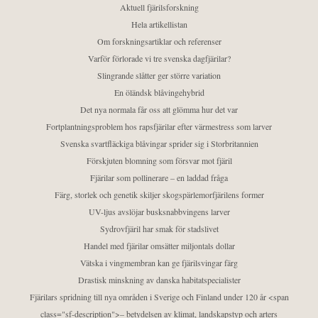
Aktuell fjärilsforskning
Hela artikellistan
Om forskningsartiklar och referenser
Varför förlorade vi tre svenska dagfjärilar?
Slingrande slåtter ger större variation
En öländsk blåvingehybrid
Det nya normala får oss att glömma hur det var
Fortplantningsproblem hos rapsfjärilar efter värmestress som larver
Svenska svartfläckiga blåvingar sprider sig i Storbritannien
Förskjuten blomning som försvar mot fjäril
Fjärilar som pollinerare – en laddad fråga
Färg, storlek och genetik skiljer skogspärlemorfjärilens former
UV-ljus avslöjar busksnabbvingens larver
Sydrovfjäril har smak för stadslivet
Handel med fjärilar omsätter miljontals dollar
Vätska i vingmembran kan ge fjärilsvingar färg
Drastisk minskning av danska habitatspecialister
Fjärilars spridning till nya områden i Sverige och Finland under 120 år <span
class="sf-description">– betydelsen av klimat, landskapstyp och arters