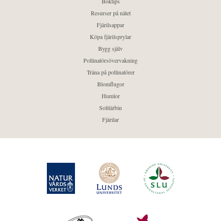
Boktips
Resurser på nätet
Fjärilsappar
Köpa fjärilsprylar
Bygg själv
Pollinatörsövervakning
Träna på pollinatörer
Blomflugor
Humlor
Solitärbin
Fjärilar