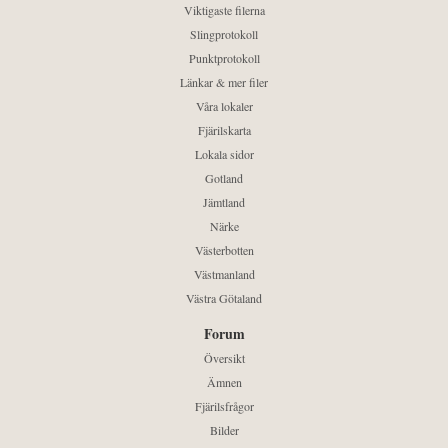
Viktigaste filerna
Slingprotokoll
Punktprotokoll
Länkar & mer filer
Våra lokaler
Fjärilskarta
Lokala sidor
Gotland
Jämtland
Närke
Västerbotten
Västmanland
Västra Götaland
Forum
Översikt
Ämnen
Fjärilsfrågor
Bilder