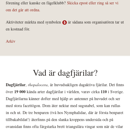
förening eller kanske en fågelklubb?
Skicka epost eller ring så ser vi
om det går att ordna.
Aktiviteter märkta med symbolen
är sådana som organisatören tar ut
en kostnad för.
Arkiv
Vad är dagfjärilar?
Dagfjärilar
,
rhopalocera
, är huvudsakligen dagaktiva fjärilar. Det finns
19 000
110
över
kända arter dagfjärilar i världen, varav cirka
i Sverige.
Dagfjärilarna känner dofter med hjälp av antenner på huvudet och ser
med stora facettögon. Dom äter nektar med sugsnabel, som kan rullas
in och ut. De tre benparen (två hos Nymphalidae, där är första benparet
tillbakabildat!) återfinns på den slanka kroppens undersida och på
ovansidan finns ofta färgstarka brett triangulära vingar som när de vilar