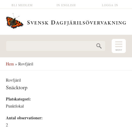
Hoppa till huvudinnehåll
BLI MEDLEM
IN ENGLISH
LOGGA IN
Sökformulär
Hem
» Rovfjäril
Rovfjäril
Snäcktorp
Platskategori:
Punktlokal
Antal observationer:
2