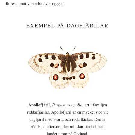
är resta mot varandra över ryggen.
EXEMPEL PÅ DAGFJÄRILAR
Apollofjäril
,
Parnassius apollo
, art i familjen
riddarfjärilar. Apollofjäril är en mycket stor vit
dagfjäril med svarta och röda fläckar. Den är
rödlistad eftersom den minskar starkt i hela
landet utom på Gotland.