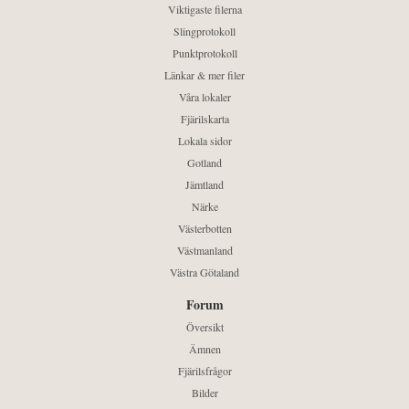
Viktigaste filerna
Slingprotokoll
Punktprotokoll
Länkar & mer filer
Våra lokaler
Fjärilskarta
Lokala sidor
Gotland
Jämtland
Närke
Västerbotten
Västmanland
Västra Götaland
Forum
Översikt
Ämnen
Fjärilsfrågor
Bilder