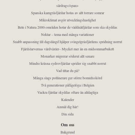
särdrag</span>
Spanska kamgräsfjärilar hotas av allt torrare somrar
Mikroklimat avgör utvecklingshastighet
Bete i Natura 2000-områden hotar de väddnätfjärilar som ska skyddas
Nektar – tema med många variationer
Snabb anpassning till dagslängd hjälper svingelgräsfjärilens spridning norrut
Fjärilslarvernas värdväxter– Mycket mer än en midsommarbukett
Monarker migrerar söderut allt senare
Mindre kräsna sydrovfjärilar sprider sig snabbt norrut
Vad tittar du på?
Många slags pollinerare ger större bomullsskörd
Två generationer påfågelöga i Belgien
Vackra fjärilar skyddas oftare än alldagliga
Kalender
Anmäl dig här!
Din sida
Om oss
Bakgrund