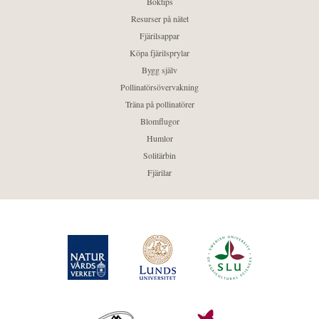
Boktips
Resurser på nätet
Fjärilsappar
Köpa fjärilsprylar
Bygg själv
Pollinatörsövervakning
Träna på pollinatörer
Blomflugor
Humlor
Solitärbin
Fjärilar