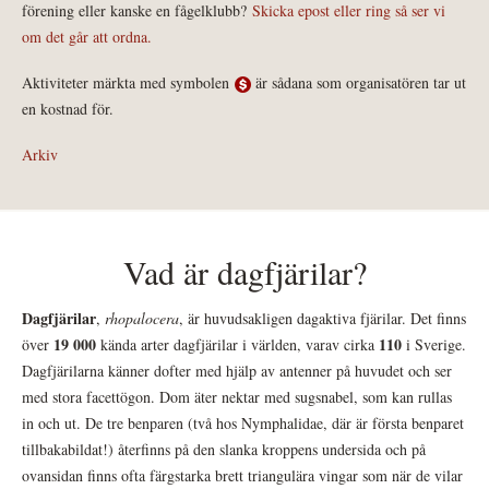
förening eller kanske en fågelklubb?
Skicka epost eller ring så ser vi
om det går att ordna.
Aktiviteter märkta med symbolen
är sådana som organisatören tar ut
en kostnad för.
Arkiv
Vad är dagfjärilar?
Dagfjärilar
,
rhopalocera
, är huvudsakligen dagaktiva fjärilar. Det finns
19 000
110
över
kända arter dagfjärilar i världen, varav cirka
i Sverige.
Dagfjärilarna känner dofter med hjälp av antenner på huvudet och ser
med stora facettögon. Dom äter nektar med sugsnabel, som kan rullas
in och ut. De tre benparen (två hos Nymphalidae, där är första benparet
tillbakabildat!) återfinns på den slanka kroppens undersida och på
ovansidan finns ofta färgstarka brett triangulära vingar som när de vilar