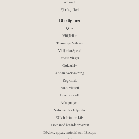
Allmänt
Fjärilsgalleri
Lär dig mer
Quiz
Vitfjärilar
Träna raps/kål/rov
VitfjärilarSpeed
Juvela vingar
Quizarkiv
Annan övervakning
Regionalt
Faunaväkteri
Internationellt
Atlasprojekt
Naturvård och fjärilar
EUs habitatdirektiv
Arter med åtgärdsprogram
Böcker, appar, material och länktips