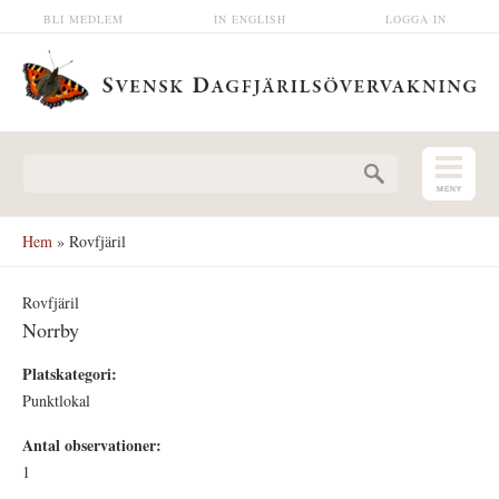
Hoppa till huvudinnehåll
BLI MEDLEM
IN ENGLISH
LOGGA IN
Sökformulär
Hem
» Rovfjäril
Rovfjäril
Norrby
Platskategori:
Punktlokal
Antal observationer:
1