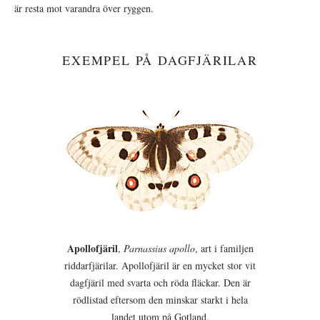
är resta mot varandra över ryggen.
EXEMPEL PÅ DAGFJÄRILAR
Apollofjäril
,
Parnassius apollo
, art i familjen
riddarfjärilar. Apollofjäril är en mycket stor vit
dagfjäril med svarta och röda fläckar. Den är
rödlistad eftersom den minskar starkt i hela
landet utom på Gotland.