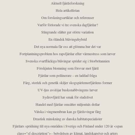
Aktuell fjärilsforskning
Hela artikellistan
Om forskningsartiklar och referenser
Varför förlorade vi tre svenska dagfjärilar?
Slingrande slåtter ger större variation
En öländsk blåvingehybrid
Det nya normala får oss att glömma hur det var
Fortplantningsproblem hos rapsfjärilar efter värmestress som larver
Svenska svartfläckiga blåvingar sprider sig i Storbritannien
Förskjuten blomning som försvar mot fjäril
Fjärilar som pollinerare – en laddad fråga
Färg, storlek och genetik skiljer skogspärlemorfjärilens former
UV-ljus avslöjar busksnabbvingens larver
Sydrovfjäril har smak för stadslivet
Handel med fjärilar omsätter miljontals dollar
Vätska i vingmembran kan ge fjärilsvingar färg
Drastisk minskning av danska habitatspecialister
Fjärilars spridning till nya områden i Sverige och Finland under 120 år <span
class="sf-description">– betydelsen av klimat, landskapstyp och arters