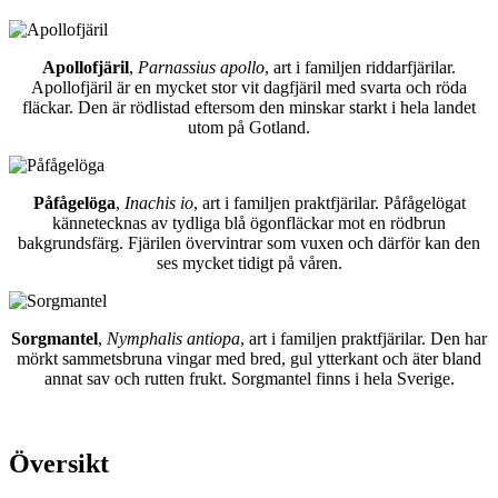
Apollofjäril
,
Parnassius apollo
, art i familjen riddarfjärilar.
Apollofjäril är en mycket stor vit dagfjäril med svarta och röda
fläckar. Den är rödlistad eftersom den minskar starkt i hela landet
utom på Gotland.
Påfågelöga
,
Inachis io
, art i familjen praktfjärilar. Påfågelögat
kännetecknas av tydliga blå ögonfläckar mot en rödbrun
bakgrundsfärg. Fjärilen övervintrar som vuxen och därför kan den
ses mycket tidigt på våren.
Sorgmantel
,
Nymphalis antiopa
, art i familjen praktfjärilar. Den har
mörkt sammetsbruna vingar med bred, gul ytterkant och äter bland
annat sav och rutten frukt. Sorgmantel finns i hela Sverige.
Översikt