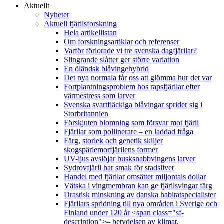
Aktuellt
Nyheter
Aktuell fjärilsforskning
Hela artikellistan
Om forskningsartiklar och referenser
Varför förlorade vi tre svenska dagfjärilar?
Slingrande slåtter ger större variation
En öländsk blåvingehybrid
Det nya normala får oss att glömma hur det var
Fortplantningsproblem hos rapsfjärilar efter
värmestress som larver
Svenska svartfläckiga blåvingar sprider sig i
Storbritannien
Förskjuten blomning som försvar mot fjäril
Fjärilar som pollinerare – en laddad fråga
Färg, storlek och genetik skiljer
skogspärlemorfjärilens former
UV-ljus avslöjar busksnabbvingens larver
Sydrovfjäril har smak för stadslivet
Handel med fjärilar omsätter miljontals dollar
Vätska i vingmembran kan ge fjärilsvingar färg
Drastisk minskning av danska habitatspecialister
Fjärilars spridning till nya områden i Sverige och
Finland under 120 år <span class="sf-
description">– betydelsen av klimat,