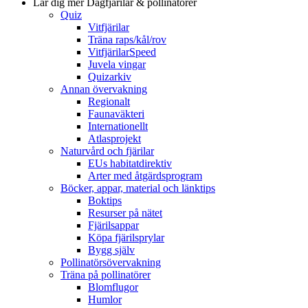
Lär dig mer
Dagfjärilar & pollinatörer
Quiz
Vitfjärilar
Träna raps/kål/rov
VitfjärilarSpeed
Juvela vingar
Quizarkiv
Annan övervakning
Regionalt
Faunaväkteri
Internationellt
Atlasprojekt
Naturvård och fjärilar
EUs habitatdirektiv
Arter med åtgärdsprogram
Böcker, appar, material och länktips
Boktips
Resurser på nätet
Fjärilsappar
Köpa fjärilsprylar
Bygg själv
Pollinatörsövervakning
Träna på pollinatörer
Blomflugor
Humlor