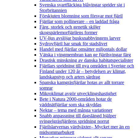
Svenska svartfläckiga blåvingar sprider sig i
Storbritannien
Förskjuten blomning som försvar mot fjäril
Fjärilar som pollinerare – en laddad fråga
Färg, storlek och genetik skiljer
skogspärlemorfjärilens former
UV-ljus avslöjar busksnabbvingens larver
Sydrovfjäril har smak för stadslivet
Handel med fjärilar omsätter miljontals dollar
Vätska i vingmembran kan ge fjärilsvingar färg
Drastisk minskning av danska habitatspecialister
Fjärilars spridning till nya områden i Sverige och
Finland under 120 år
– betydelsen av klimat,
landskapstyp och arters särdrag
Spanska kamgräsfjärilar hotas av allt torrare
somrar
Mikroklimat avgör utvecklingshastighet
Bete i Natura 2000-områden hotar de
väddnätfjärilar som ska skyddas
Nektar – tema med många variationer
Snabb anpassning till dagslängd hjälper
svingelgräsfjärilens spridning norrut
Fjärilslarvernas värdväxter– Mycket mer än en
midsommarbukett
Monarker migrerar söderut allt senare