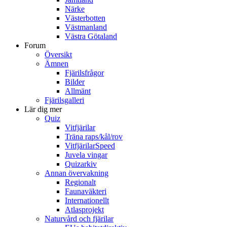
Närke
Västerbotten
Västmanland
Västra Götaland
Forum
Översikt
Ämnen
Fjärilsfrågor
Bilder
Allmänt
Fjärilsgalleri
Lär dig mer
Quiz
Vitfjärilar
Träna raps/kål/rov
VitfjärilarSpeed
Juvela vingar
Quizarkiv
Annan övervakning
Regionalt
Faunaväkteri
Internationellt
Atlasprojekt
Naturvård och fjärilar