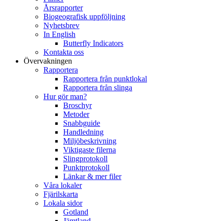
Årsrapporter
Biogeografisk uppföljning
Nyhetsbrev
In English
Butterfly Indicators
Kontakta oss
Övervakningen
Rapportera
Rapportera från punktlokal
Rapportera från slinga
Hur gör man?
Broschyr
Metoder
Snabbguide
Handledning
Miljöbeskrivning
Viktigaste filerna
Slingprotokoll
Punktprotokoll
Länkar & mer filer
Våra lokaler
Fjärilskarta
Lokala sidor
Gotland
Jämtland