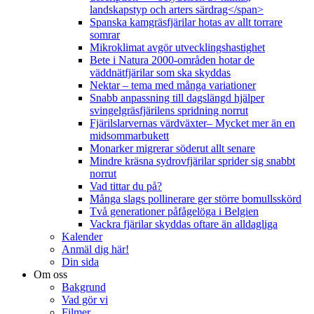
landskapstyp och arters särdrag</span>
Spanska kamgräsfjärilar hotas av allt torrare
somrar
Mikroklimat avgör utvecklingshastighet
Bete i Natura 2000-områden hotar de
väddnätfjärilar som ska skyddas
Nektar – tema med många variationer
Snabb anpassning till dagslängd hjälper
svingelgräsfjärilens spridning norrut
Fjärilslarvernas värdväxter– Mycket mer än en
midsommarbukett
Monarker migrerar söderut allt senare
Mindre kräsna sydrovfjärilar sprider sig snabbt
norrut
Vad tittar du på?
Många slags pollinerare ger större bomullsskörd
Två generationer påfågelöga i Belgien
Vackra fjärilar skyddas oftare än alldagliga
Kalender
Anmäl dig här!
Din sida
Om oss
Bakgrund
Vad gör vi
Filmer