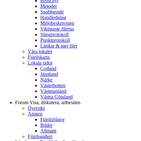
Broschyr
Metoder
Snabbguide
Handledning
Miljöbeskrivning
Viktigaste filerna
Slingprotokoll
Punktprotokoll
Länkar & mer filer
Våra lokaler
Fjärilskarta
Lokala sidor
Gotland
Jämtland
Närke
Västerbotten
Västmanland
Västra Götaland
Forum
Visa, diskutera, artbestäm
Översikt
Ämnen
Fjärilsfrågor
Bilder
Allmänt
Fjärilsgalleri