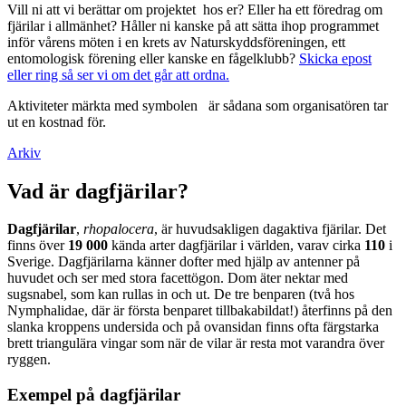
Vill ni att vi berättar om projektet hos er? Eller ha ett föredrag om
fjärilar i allmänhet? Håller ni kanske på att sätta ihop programmet
inför vårens möten i en krets av Naturskyddsföreningen, ett
entomologisk förening eller kanske en fågelklubb?
Skicka epost
eller ring så ser vi om det går att ordna.
Aktiviteter märkta med symbolen
är sådana som organisatören tar
ut en kostnad för.
Arkiv
Vad är dagfjärilar?
Dagfjärilar
,
rhopalocera
, är huvudsakligen dagaktiva fjärilar. Det
finns över
19 000
kända arter dagfjärilar i världen, varav cirka
110
i
Sverige. Dagfjärilarna känner dofter med hjälp av antenner på
huvudet och ser med stora facettögon. Dom äter nektar med
sugsnabel, som kan rullas in och ut. De tre benparen (två hos
Nymphalidae, där är första benparet tillbakabildat!) återfinns på den
slanka kroppens undersida och på ovansidan finns ofta färgstarka
brett triangulära vingar som när de vilar är resta mot varandra över
ryggen.
Exempel på dagfjärilar