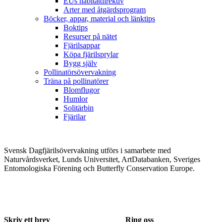
EUs habitatdirektiv
Arter med åtgärdsprogram
Böcker, appar, material och länktips
Boktips
Resurser på nätet
Fjärilsappar
Köpa fjärilsprylar
Bygg själv
Pollinatörsövervakning
Träna på pollinatörer
Blomflugor
Humlor
Solitärbin
Fjärilar
Svensk Dagfjärilsövervakning utförs i samarbete med
Naturvårdsverket, Lunds Universitet, ArtDatabanken, Sveriges
Entomologiska Förening och Butterfly Conservation Europe.
Skriv ett brev
Ring oss