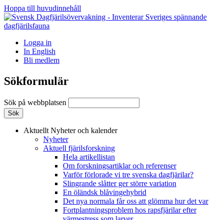
Hoppa till huvudinnehåll
Logga in
In English
Bli medlem
Sökformulär
Sök på webbplatsen
Aktuellt
Nyheter och kalender
Nyheter
Aktuell fjärilsforskning
Hela artikellistan
Om forskningsartiklar och referenser
Varför förlorade vi tre svenska dagfjärilar?
Slingrande slåtter ger större variation
En öländsk blåvingehybrid
Det nya normala får oss att glömma hur det var
Fortplantningsproblem hos rapsfjärilar efter
värmestress som larver