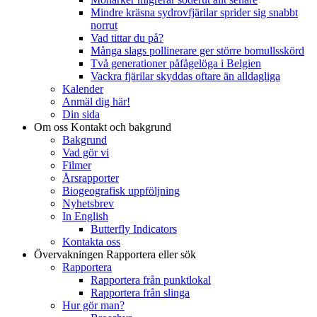
Mindre kräsna sydrovfjärilar sprider sig snabbt
norrut
Vad tittar du på?
Många slags pollinerare ger större bomullsskörd
Två generationer påfågelöga i Belgien
Vackra fjärilar skyddas oftare än alldagliga
Kalender
Anmäl dig här!
Din sida
Om oss
Kontakt och bakgrund
Bakgrund
Vad gör vi
Filmer
Årsrapporter
Biogeografisk uppföljning
Nyhetsbrev
In English
Butterfly Indicators
Kontakta oss
Övervakningen
Rapportera eller sök
Rapportera
Rapportera från punktlokal
Rapportera från slinga
Hur gör man?