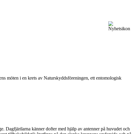
vårens möten i en krets av Naturskyddsföreningen, ett entomologisk
ge. Dagfjärilarna känner dofter med hjälp av antenner på huvudet och