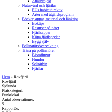
Atlasprojekt
Naturvård och fjärilar
EUs habitatdirektiv
Arter med åtgärdsprogram
Böcker, appar, material och länktips
Boktips
Resurser på nätet
Fjärilsappar
Köpa fjärilsprylar
Bygg själv
Pollinatörsövervakning
Träna på pollinatörer
Blomflugor
Humlor
Solitärbin
Fjärilar
Hem
» Rovfjäril
Rovfjäril
Sjölunda
Platskategori:
Punktlokal
Antal observationer:
5
Rapportör: