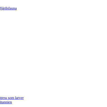
tress som larver
ritannien