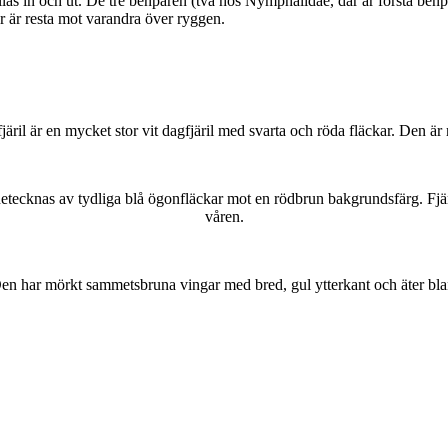
as in och ut. De tre benparen (två hos Nymphalidae, där är första benpa
ar är resta mot varandra över ryggen.
lofjäril är en mycket stor vit dagfjäril med svarta och röda fläckar. Den 
kännetecknas av tydliga blå ögonfläckar mot en rödbrun bakgrundsfärg. Fj
våren.
r. Den har mörkt sammetsbruna vingar med bred, gul ytterkant och äter bla