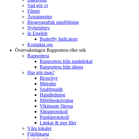
Vad gör vi
Filmer
Årsrapporter
Biogeografisk uppföljning
Nyhetsbrev
In English
Butterfly Indicators
Kontakta oss
Övervakningen
Rapportera eller sök
Rapportera
Rapportera från punktlokal
Rapportera från slinga
Hur gör man?
Broschyr
Metoder
Snabbguide
Handledning
Miljöbeskrivning
Viktigaste filerna
Slingprotokoll
Punktprotokoll
Länkar & mer filer
Våra lokaler
Fjärilskarta