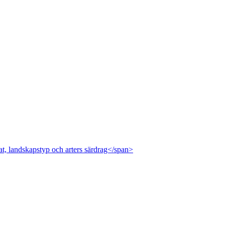
at, landskapstyp och arters särdrag</span>