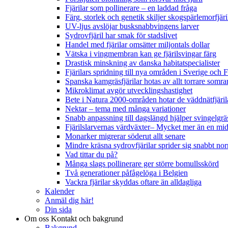
Fjärilar som pollinerare – en laddad fråga
Färg, storlek och genetik skiljer skogspärlemorfjär
UV-ljus avslöjar busksnabbvingens larver
Sydrovfjäril har smak för stadslivet
Handel med fjärilar omsätter miljontals dollar
Vätska i vingmembran kan ge fjärilsvingar färg
Drastisk minskning av danska habitatspecialister
Fjärilars spridning till nya områden i Sverige och
Spanska kamgräsfjärilar hotas av allt torrare somra
Mikroklimat avgör utvecklingshastighet
Bete i Natura 2000-områden hotar de väddnätfjäri
Nektar – tema med många variationer
Snabb anpassning till dagslängd hjälper svingelgräs
Fjärilslarvernas värdväxter– Mycket mer än en m
Monarker migrerar söderut allt senare
Mindre kräsna sydrovfjärilar sprider sig snabbt nor
Vad tittar du på?
Många slags pollinerare ger större bomullsskörd
Två generationer påfågelöga i Belgien
Vackra fjärilar skyddas oftare än alldagliga
Kalender
Anmäl dig här!
Din sida
Om oss
Kontakt och bakgrund
Bakgrund