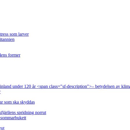
tress som larver
ritannien
ilens former
 Finland under 120 år <span class="sf-description">– betydelsen av klim
r
lar som ska skyddas
fjärilens spridning norrut
idsommarbukett
rut