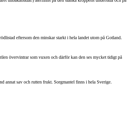
ret tillbakabildat!) återfinns på den slanka kroppens undersida och på
är rödlistad eftersom den minskar starkt i hela landet utom på Gotland.
ärilen övervintrar som vuxen och därför kan den ses mycket tidigt på
nd annat sav och rutten frukt. Sorgmantel finns i hela Sverige.