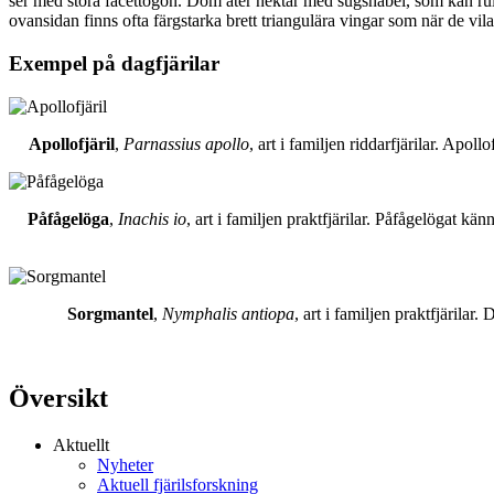
ser med stora facettögon. Dom äter nektar med sugsnabel, som kan rull
ovansidan finns ofta färgstarka brett triangulära vingar som när de vil
Exempel på dagfjärilar
Apollofjäril
,
Parnassius apollo
, art i familjen riddarfjärilar. Apol
Påfågelöga
,
Inachis io
, art i familjen praktfjärilar. Påfågelögat 
Sorgmantel
,
Nymphalis antiopa
, art i familjen praktfjärila
Översikt
Aktuellt
Nyheter
Aktuell fjärilsforskning