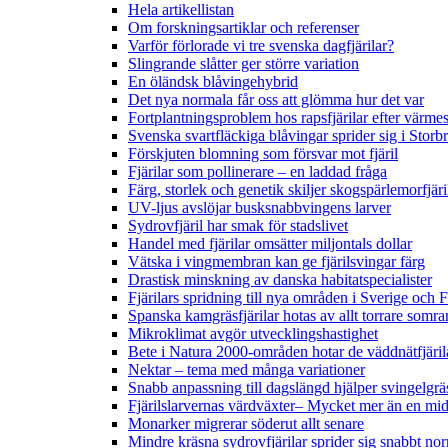
Hela artikellistan
Om forskningsartiklar och referenser
Varför förlorade vi tre svenska dagfjärilar?
Slingrande slåtter ger större variation
En öländsk blåvingehybrid
Det nya normala får oss att glömma hur det var
Fortplantningsproblem hos rapsfjärilar efter värmes
Svenska svartfläckiga blåvingar sprider sig i Storb
Förskjuten blomning som försvar mot fjäril
Fjärilar som pollinerare – en laddad fråga
Färg, storlek och genetik skiljer skogspärlemorfjär
UV-ljus avslöjar busksnabbvingens larver
Sydrovfjäril har smak för stadslivet
Handel med fjärilar omsätter miljontals dollar
Vätska i vingmembran kan ge fjärilsvingar färg
Drastisk minskning av danska habitatspecialister
Fjärilars spridning till nya områden i Sverige och
Spanska kamgräsfjärilar hotas av allt torrare somra
Mikroklimat avgör utvecklingshastighet
Bete i Natura 2000-områden hotar de väddnätfjäri
Nektar – tema med många variationer
Snabb anpassning till dagslängd hjälper svingelgräs
Fjärilslarvernas värdväxter– Mycket mer än en m
Monarker migrerar söderut allt senare
Mindre kräsna sydrovfjärilar sprider sig snabbt nor