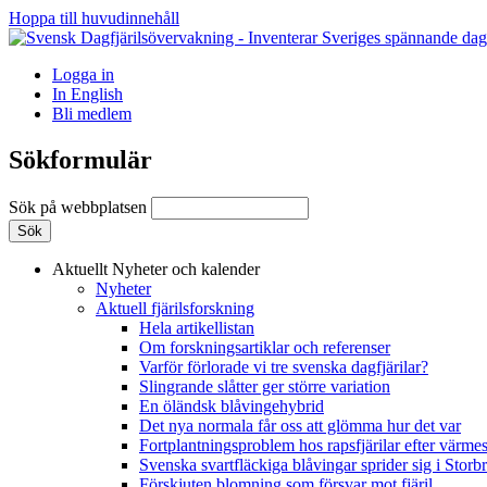
Hoppa till huvudinnehåll
Logga in
In English
Bli medlem
Sökformulär
Sök på webbplatsen
Aktuellt
Nyheter och kalender
Nyheter
Aktuell fjärilsforskning
Hela artikellistan
Om forskningsartiklar och referenser
Varför förlorade vi tre svenska dagfjärilar?
Slingrande slåtter ger större variation
En öländsk blåvingehybrid
Det nya normala får oss att glömma hur det var
Fortplantningsproblem hos rapsfjärilar efter värmes
Svenska svartfläckiga blåvingar sprider sig i Storb
Förskjuten blomning som försvar mot fjäril