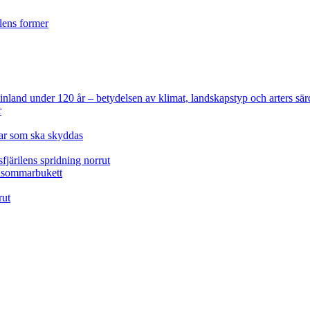
ilens former
 Finland under 120 år
– betydelsen av klimat, landskapstyp och arters sär
r
lar som ska skyddas
fjärilens spridning norrut
idsommarbukett
rut