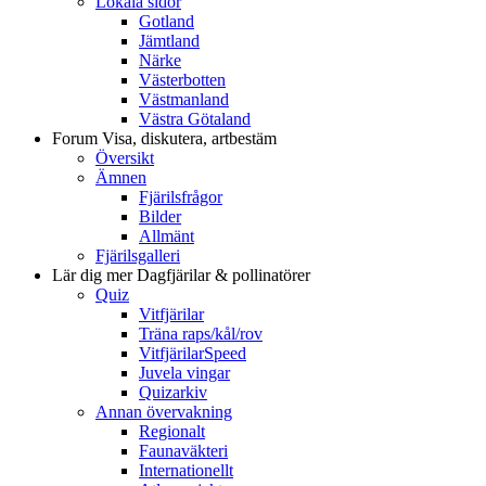
Lokala sidor
Gotland
Jämtland
Närke
Västerbotten
Västmanland
Västra Götaland
Forum
Visa, diskutera, artbestäm
Översikt
Ämnen
Fjärilsfrågor
Bilder
Allmänt
Fjärilsgalleri
Lär dig mer
Dagfjärilar & pollinatörer
Quiz
Vitfjärilar
Träna raps/kål/rov
VitfjärilarSpeed
Juvela vingar
Quizarkiv
Annan övervakning
Regionalt
Faunaväkteri
Internationellt