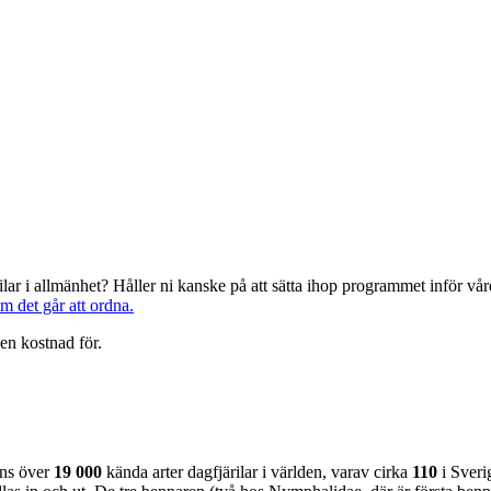
järilar i allmänhet? Håller ni kanske på att sätta ihop programmet inför 
om det går att ordna.
en kostnad för.
nns över
19 000
kända arter dagfjärilar i världen, varav cirka
110
i Sveri