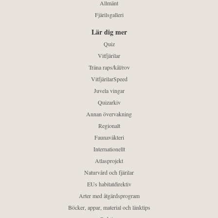
Allmänt
Fjärilsgalleri
Lär dig mer
Quiz
Vitfjärilar
Träna raps/kål/rov
VitfjärilarSpeed
Juvela vingar
Quizarkiv
Annan övervakning
Regionalt
Faunaväkteri
Internationellt
Atlasprojekt
Naturvård och fjärilar
EUs habitatdirektiv
Arter med åtgärdsprogram
Böcker, appar, material och länktips