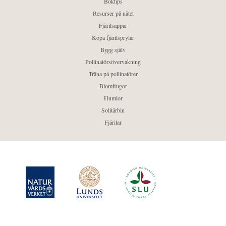
Boktips
Resurser på nätet
Fjärilsappar
Köpa fjärilsprylar
Bygg själv
Pollinatörsövervakning
Träna på pollinatörer
Blomflugor
Humlor
Solitärbin
Fjärilar