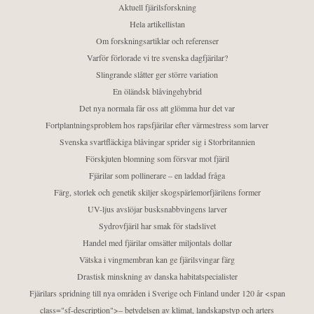
Aktuell fjärilsforskning
Hela artikellistan
Om forskningsartiklar och referenser
Varför förlorade vi tre svenska dagfjärilar?
Slingrande slåtter ger större variation
En öländsk blåvingehybrid
Det nya normala får oss att glömma hur det var
Fortplantningsproblem hos rapsfjärilar efter värmestress som larver
Svenska svartfläckiga blåvingar sprider sig i Storbritannien
Förskjuten blomning som försvar mot fjäril
Fjärilar som pollinerare – en laddad fråga
Färg, storlek och genetik skiljer skogspärlemorfjärilens former
UV-ljus avslöjar busksnabbvingens larver
Sydrovfjäril har smak för stadslivet
Handel med fjärilar omsätter miljontals dollar
Vätska i vingmembran kan ge fjärilsvingar färg
Drastisk minskning av danska habitatspecialister
Fjärilars spridning till nya områden i Sverige och Finland under 120 år <span
class="sf-description">– betydelsen av klimat, landskapstyp och arters