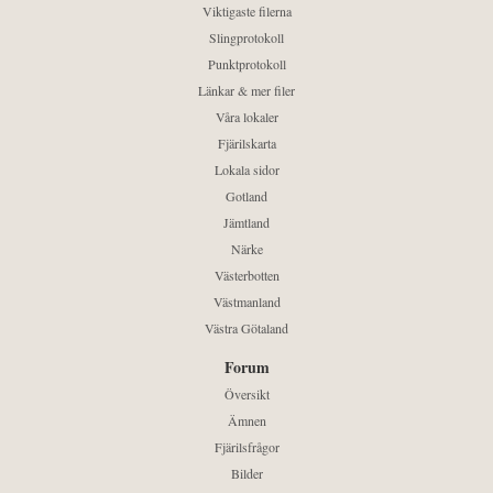
Viktigaste filerna
Slingprotokoll
Punktprotokoll
Länkar & mer filer
Våra lokaler
Fjärilskarta
Lokala sidor
Gotland
Jämtland
Närke
Västerbotten
Västmanland
Västra Götaland
Forum
Översikt
Ämnen
Fjärilsfrågor
Bilder