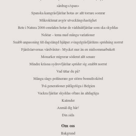
särdrag</span>
Spanska kamgräsfjärilar hotas av allt torrare somrar
Mikroklimat avgör utvecklingshastighet
Bete i Natura 2000-områden hotar de väddnätfjärilar som ska skyddas
Nektar – tema med många variationer
Snabb anpassning till dagslängd hjälper svingelgräsfjärilens spridning norrut
Fjärilslarvernas värdväxter– Mycket mer än en midsommarbukett
Monarker migrerar söderut allt senare
Mindre kräsna sydrovfjärilar sprider sig snabbt norrut
Vad tittar du på?
Många slags pollinerare ger större bomullsskörd
Två generationer påfågelöga i Belgien
Vackra fjärilar skyddas oftare än alldagliga
Kalender
Anmäl dig här!
Din sida
Om oss
Bakgrund