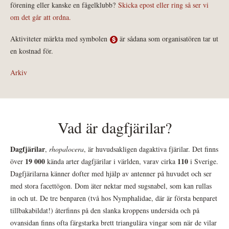
förening eller kanske en fågelklubb?
Skicka epost eller ring så ser vi
om det går att ordna.
Aktiviteter märkta med symbolen
är sådana som organisatören tar ut
en kostnad för.
Arkiv
Vad är dagfjärilar?
Dagfjärilar
,
rhopalocera
, är huvudsakligen dagaktiva fjärilar. Det finns
19 000
110
över
kända arter dagfjärilar i världen, varav cirka
i Sverige.
Dagfjärilarna känner dofter med hjälp av antenner på huvudet och ser
med stora facettögon. Dom äter nektar med sugsnabel, som kan rullas
in och ut. De tre benparen (två hos Nymphalidae, där är första benparet
tillbakabildat!) återfinns på den slanka kroppens undersida och på
ovansidan finns ofta färgstarka brett triangulära vingar som när de vilar