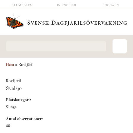
Hoppa till huvudinnehåll
BLI MEDLEM
IN ENGLISH
LOGGA IN
Sökformulär
Hem
» Rovfjäril
Rovfjäril
Svalsjö
Platskategori:
Slinga
Antal observationer:
48