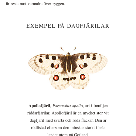
är resta mot varandra över ryggen.
EXEMPEL PÅ DAGFJÄRILAR
Apollofjäril
,
Parnassius apollo
, art i familjen
riddarfjärilar. Apollofjäril är en mycket stor vit
dagfjäril med svarta och röda fläckar. Den är
rödlistad eftersom den minskar starkt i hela
landet utom på Gotland.