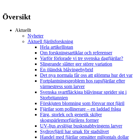
Översikt
Aktuellt
Nyheter
Aktuell fjärilsforskning
Hela artikellistan
Om forskningsartiklar och referenser
Varför förlorade vi tre svenska dagfjärilar?
Slingrande slåtter ger större variation
En öländsk blåvingehybrid
Det nya normala får oss att glömma hur det var
Fortplantningsproblem hos rapsfjärilar efter
värmestress som larver
Svenska svartfläckiga blåvingar sprider sig i
Storbritannien
Förskjuten blomning som försvar mot fjäril
Fjärilar som pollinerare – en laddad fråga
Färg, storlek och genetik skiljer
skogspärlemorfjärilens former
UV-ljus avslöjar busksnabbvingens larver
Sydrovfjäril har smak för stadslivet
Handel med fjärilar omsätter miljontals dollar