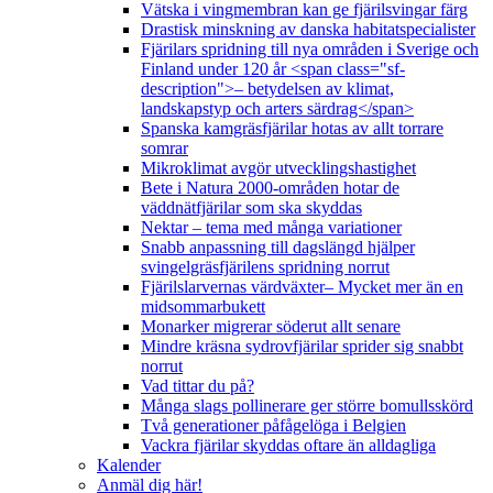
Vätska i vingmembran kan ge fjärilsvingar färg
Drastisk minskning av danska habitatspecialister
Fjärilars spridning till nya områden i Sverige och
Finland under 120 år <span class="sf-
description">– betydelsen av klimat,
landskapstyp och arters särdrag</span>
Spanska kamgräsfjärilar hotas av allt torrare
somrar
Mikroklimat avgör utvecklingshastighet
Bete i Natura 2000-områden hotar de
väddnätfjärilar som ska skyddas
Nektar – tema med många variationer
Snabb anpassning till dagslängd hjälper
svingelgräsfjärilens spridning norrut
Fjärilslarvernas värdväxter– Mycket mer än en
midsommarbukett
Monarker migrerar söderut allt senare
Mindre kräsna sydrovfjärilar sprider sig snabbt
norrut
Vad tittar du på?
Många slags pollinerare ger större bomullsskörd
Två generationer påfågelöga i Belgien
Vackra fjärilar skyddas oftare än alldagliga
Kalender
Anmäl dig här!