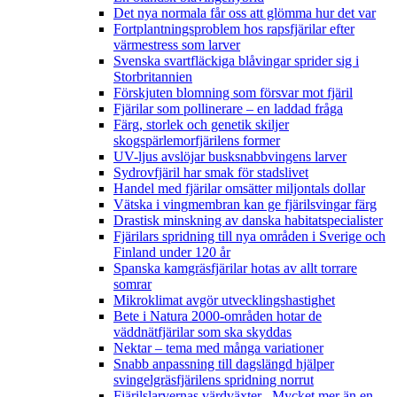
Det nya normala får oss att glömma hur det var
Fortplantningsproblem hos rapsfjärilar efter
värmestress som larver
Svenska svartfläckiga blåvingar sprider sig i
Storbritannien
Förskjuten blomning som försvar mot fjäril
Fjärilar som pollinerare – en laddad fråga
Färg, storlek och genetik skiljer
skogspärlemorfjärilens former
UV-ljus avslöjar busksnabbvingens larver
Sydrovfjäril har smak för stadslivet
Handel med fjärilar omsätter miljontals dollar
Vätska i vingmembran kan ge fjärilsvingar färg
Drastisk minskning av danska habitatspecialister
Fjärilars spridning till nya områden i Sverige och
Finland under 120 år
Spanska kamgräsfjärilar hotas av allt torrare
somrar
Mikroklimat avgör utvecklingshastighet
Bete i Natura 2000-områden hotar de
väddnätfjärilar som ska skyddas
Nektar – tema med många variationer
Snabb anpassning till dagslängd hjälper
svingelgräsfjärilens spridning norrut
Fjärilslarvernas värdväxter– Mycket mer än en