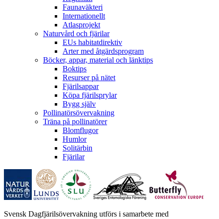
Faunaväkteri
Internationellt
Atlasprojekt
Naturvård och fjärilar
EUs habitatdirektiv
Arter med åtgärdsprogram
Böcker, appar, material och länktips
Boktips
Resurser på nätet
Fjärilsappar
Köpa fjärilsprylar
Bygg själv
Pollinatörsövervakning
Träna på pollinatörer
Blomflugor
Humlor
Solitärbin
Fjärilar
Svensk Dagfjärilsövervakning utförs i samarbete med