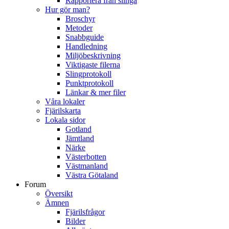
Rapportera från slinga
Hur gör man?
Broschyr
Metoder
Snabbguide
Handledning
Miljöbeskrivning
Viktigaste filerna
Slingprotokoll
Punktprotokoll
Länkar & mer filer
Våra lokaler
Fjärilskarta
Lokala sidor
Gotland
Jämtland
Närke
Västerbotten
Västmanland
Västra Götaland
Forum
Översikt
Ämnen
Fjärilsfrågor
Bilder