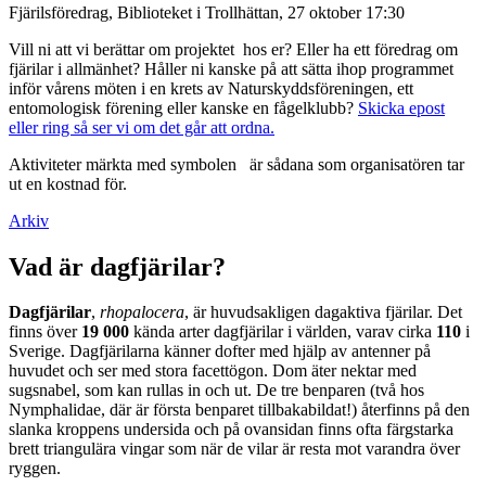
Fjärilsföredrag, Biblioteket i Trollhättan, 27 oktober 17:30
Vill ni att vi berättar om projektet hos er? Eller ha ett föredrag om
fjärilar i allmänhet? Håller ni kanske på att sätta ihop programmet
inför vårens möten i en krets av Naturskyddsföreningen, ett
entomologisk förening eller kanske en fågelklubb?
Skicka epost
eller ring så ser vi om det går att ordna.
Aktiviteter märkta med symbolen
är sådana som organisatören tar
ut en kostnad för.
Arkiv
Vad är dagfjärilar?
Dagfjärilar
,
rhopalocera
, är huvudsakligen dagaktiva fjärilar. Det
finns över
19 000
kända arter dagfjärilar i världen, varav cirka
110
i
Sverige. Dagfjärilarna känner dofter med hjälp av antenner på
huvudet och ser med stora facettögon. Dom äter nektar med
sugsnabel, som kan rullas in och ut. De tre benparen (två hos
Nymphalidae, där är första benparet tillbakabildat!) återfinns på den
slanka kroppens undersida och på ovansidan finns ofta färgstarka
brett triangulära vingar som när de vilar är resta mot varandra över
ryggen.