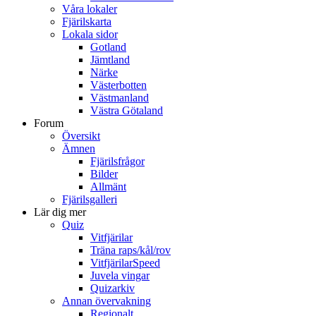
Våra lokaler
Fjärilskarta
Lokala sidor
Gotland
Jämtland
Närke
Västerbotten
Västmanland
Västra Götaland
Forum
Översikt
Ämnen
Fjärilsfrågor
Bilder
Allmänt
Fjärilsgalleri
Lär dig mer
Quiz
Vitfjärilar
Träna raps/kål/rov
VitfjärilarSpeed
Juvela vingar
Quizarkiv
Annan övervakning
Regionalt