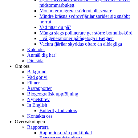
midsommarbukett
Monarker migrerar söderut allt senare
Mindre kräsna sydrovfjärilar sprider sig snabbt
norrut
Vad tittar du på?
Många slags pollinerare ger större bomullsskörd
Två generationer påfågelöga i Belgien
Vackra fjärilar skyddas oftare än alldagliga
Kalender
Anmäl dig här!
Din sida
Om oss
Bakgrund
Vad gör vi
Filmer
Årsrapporter
Biogeografisk uppföljning
Nyhetsbrev
In English
Butterfly Indicators
Kontakta oss
Övervakningen
Rapportera
Rapportera från punktlokal