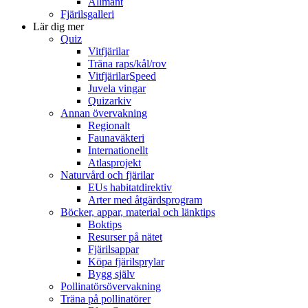
Allmänt
Fjärilsgalleri
Lär dig mer
Quiz
Vitfjärilar
Träna raps/kål/rov
VitfjärilarSpeed
Juvela vingar
Quizarkiv
Annan övervakning
Regionalt
Faunaväkteri
Internationellt
Atlasprojekt
Naturvård och fjärilar
EUs habitatdirektiv
Arter med åtgärdsprogram
Böcker, appar, material och länktips
Boktips
Resurser på nätet
Fjärilsappar
Köpa fjärilsprylar
Bygg själv
Pollinatörsövervakning
Träna på pollinatörer