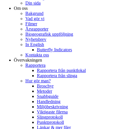
Din sida
Om oss
Bakgrund
Vad gör vi
Filmer
Årsrapporter
Biogeografisk uppföljning
Nyhetsbrev
In English
Butterfly Indicators
Kontakta oss
Övervakningen
Rapportera
Rapportera från punktlokal
Rapportera från slinga
Hur gör man?
Broschyr
Metoder
Snabbguide
Handledning
Miljöbeskrivning
Viktigaste filerna
Slingprotokoll
Punktprotokoll
Länkar & mer filer