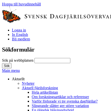
Hoppa till huvudinnehåll
Logga in
In English
Bli medlem
Sökformulär
Sök på webbplatsen
Main menu
Aktuellt
Nyheter
Aktuell fjärilsforskning
Hela artikellistan
Om forskningsartiklar och referenser
Varför förlorade vi tre svenska dagfjärilar?
Slingrande slåtter ger större variation
En öländsk blåvingehybrid