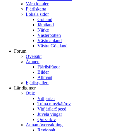
Våra lokaler
Fjärilskarta
Lokala sidor
Gotland
Jämtland
Närke
Västerbotten
Västmanland
Västra Götaland
Forum
Översikt
Ämnen
Fjärilsfrågor
Bilder
Allmänt
Fjärilsgalleri
Lär dig mer
Quiz
Vitfjärilar
Träna raps/kål/rov
VitfjärilarSpeed
Juvela vingar
Quizarkiv
Annan övervakning
Regionalt