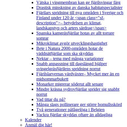
Vätska i vingmembran kan ge fjärilsvingar färg
Drastisk minskning av danska habitatspecialister
Fjärilars spridning till nya områden i Sverige och
Finland under 120 år <span class="sf-
description">– betydelsen av klimat,
landskapstyp och arters särdrag</span>
Spanska kamgräsfjärilar hotas av allt torrare
somrar
Mikroklimat avgör utvecklingshastighet
Bete i Natura 2000-områden hotar de
väddnätfjärilar som ska skyddas
Nektar – tema med många variationer
Snabb anpassning till dagslängd hjälper
svingelgräsfjärilens spridning norrut
Fjärilslarvernas värdväxter– Mycket mer än en
midsommarbukett
Monarker migrerar söderut allt senare
Mindre kräsna sydrovfjärilar sprider sig snabbt
norrut
Vad tittar du på?
Många slags pollinerare ger större bomullsskörd
Två generationer påfågelöga i Belgien
Vackra fjärilar skyddas oftare än alldagliga
Kalender
Anmäl dig här!