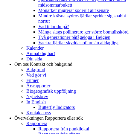
midsommarbukett
Monarker migrerar söderut allt senare
Mindre kräsna sydrovfjärilar sprider sig snabbt
norrut
Vad tittar du på?
Många slags pollinerare ger större bomullsskörd
Två generationer påfågelöga i Belgien
Vackra fjärilar skyddas oftare än alldagliga
Kalender
Anmäl dig här!
Din sida
Om oss
Kontakt och bakgrund
Bakgrund
Vad gör vi
Filmer
Årsrapporter
Biogeografisk uppföljning
Nyhetsbrev
In English
Butterfly Indicators
Kontakta oss
Övervakningen
Rapportera eller sök
Rapportera
Rapportera från punktlokal