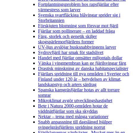
Fortplantningsproblem hos rapsfjärilar efter
värmestress som larver
Svenska svartfläckiga blåvingar sprider sig i
Storbritannien
Förskjuten blomning som försvar mot fjäril
Fjärilar som pollinerare – en laddad fråga
Färg, storlek och genetik skiljer
skogspärlemorfjärilens former
UV-ljus avslöjar busksnabbvingens larver
Sydrovfjäril har smak för stadslivet
Handel med fjärilar omsätter miljontals dollar
Vätska i vingmembran kan ge fjärilsvingar färg
Drastisk minskning av danska habitatspecialister
Fjärilars spridning till nya områden i Sverige och
Finland under 120 år
– betydelsen av klimat,
landskapstyp och arters särdrag
Spanska kamgräsfjärilar hotas av allt torrare
somrar
Mikroklimat avgör utvecklingshastighet
Bete i Natura 2000-områden hotar de
väddnätfjärilar som ska skyddas
Nektar – tema med många variationer
Snabb anpassning till dagslängd hjälper
svingelgräsfjärilens spridning norrut
Fjärilslarvernas värdväxter– Mycket mer än en