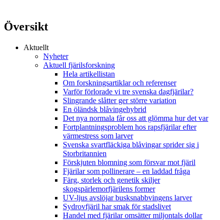
Översikt
Aktuellt
Nyheter
Aktuell fjärilsforskning
Hela artikellistan
Om forskningsartiklar och referenser
Varför förlorade vi tre svenska dagfjärilar?
Slingrande slåtter ger större variation
En öländsk blåvingehybrid
Det nya normala får oss att glömma hur det var
Fortplantningsproblem hos rapsfjärilar efter
värmestress som larver
Svenska svartfläckiga blåvingar sprider sig i
Storbritannien
Förskjuten blomning som försvar mot fjäril
Fjärilar som pollinerare – en laddad fråga
Färg, storlek och genetik skiljer
skogspärlemorfjärilens former
UV-ljus avslöjar busksnabbvingens larver
Sydrovfjäril har smak för stadslivet
Handel med fjärilar omsätter miljontals dollar