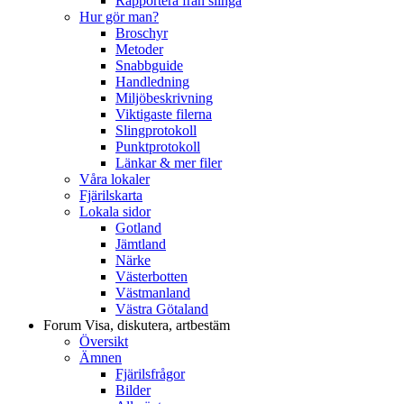
Rapportera från slinga
Hur gör man?
Broschyr
Metoder
Snabbguide
Handledning
Miljöbeskrivning
Viktigaste filerna
Slingprotokoll
Punktprotokoll
Länkar & mer filer
Våra lokaler
Fjärilskarta
Lokala sidor
Gotland
Jämtland
Närke
Västerbotten
Västmanland
Västra Götaland
Forum
Visa, diskutera, artbestäm
Översikt
Ämnen
Fjärilsfrågor
Bilder