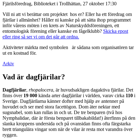
Fjärilsföredrag, Biblioteket i Trollhättan, 27 oktober 17:30
Vill ni att vi berättar om projektet hos er? Eller ha ett föredrag om
fjärilar i allmänhet? Håller ni kanske på att sätta ihop programmet
inför vårens möten i en krets av Naturskyddsföreningen, ett
entomologisk förening eller kanske en fågelklubb?
Skicka epost
eller ring så ser vi om det går att ordna.
Aktiviteter märkta med symbolen
är sådana som organisatören tar
ut en kostnad för.
Arkiv
Vad är dagfjärilar?
Dagfjärilar
,
rhopalocera
, är huvudsakligen dagaktiva fjärilar. Det
finns över
19 000
kända arter dagfjärilar i världen, varav cirka
110
i
Sverige. Dagfjärilarna känner dofter med hjälp av antenner på
huvudet och ser med stora facettögon. Dom äter nektar med
sugsnabel, som kan rullas in och ut. De tre benparen (två hos
Nymphalidae, där är första benparet tillbakabildat!) återfinns på den
slanka kroppens undersida och på ovansidan finns ofta färgstarka
brett triangulära vingar som när de vilar är resta mot varandra över
ryggen.