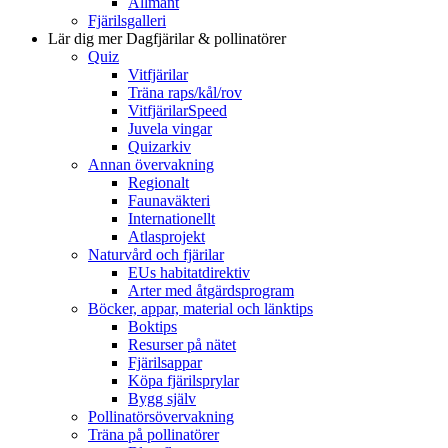
Allmänt
Fjärilsgalleri
Lär dig mer
Dagfjärilar & pollinatörer
Quiz
Vitfjärilar
Träna raps/kål/rov
VitfjärilarSpeed
Juvela vingar
Quizarkiv
Annan övervakning
Regionalt
Faunaväkteri
Internationellt
Atlasprojekt
Naturvård och fjärilar
EUs habitatdirektiv
Arter med åtgärdsprogram
Böcker, appar, material och länktips
Boktips
Resurser på nätet
Fjärilsappar
Köpa fjärilsprylar
Bygg själv
Pollinatörsövervakning
Träna på pollinatörer