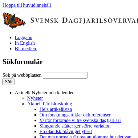
Hoppa till huvudinnehåll
Logga in
In English
Bli medlem
Sökformulär
Sök på webbplatsen
Aktuellt
Nyheter och kalender
Nyheter
Aktuell fjärilsforskning
Hela artikellistan
Om forskningsartiklar och referenser
Varför förlorade vi tre svenska dagfjärilar?
Slingrande slåtter ger större variation
En öländsk blåvingehybrid
Det nya normala får oss att glömma hur det var