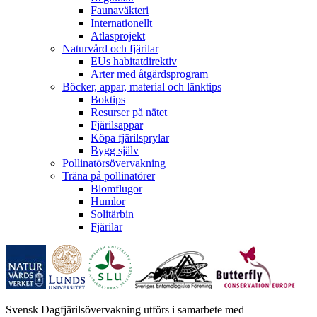
Faunaväkteri
Internationellt
Atlasprojekt
Naturvård och fjärilar
EUs habitatdirektiv
Arter med åtgärdsprogram
Böcker, appar, material och länktips
Boktips
Resurser på nätet
Fjärilsappar
Köpa fjärilsprylar
Bygg själv
Pollinatörsövervakning
Träna på pollinatörer
Blomflugor
Humlor
Solitärbin
Fjärilar
Svensk Dagfjärilsövervakning utförs i samarbete med