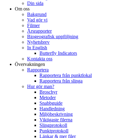
Din sida
Om oss
Bakgrund
Vad gör vi
Filmer
Årsrapporter
Biogeografisk uppföljning
Nyhetsbrev
In English
Butterfly Indicators
Kontakta oss
Övervakningen
Rapportera
Rapportera från punktlokal
Rapportera från slinga
Hur gör man?
Broschyr
Metoder
Snabbguide
Handledning
Miljöbeskrivning
Viktigaste filerna
Slingprotokoll
Punktprotokoll
Länkar & mer filer