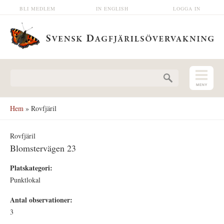
Hoppa till huvudinnehåll
BLI MEDLEM
IN ENGLISH
LOGGA IN
Sökformulär
Hem
» Rovfjäril
Rovfjäril
Blomstervägen 23
Platskategori:
Punktlokal
Antal observationer:
3