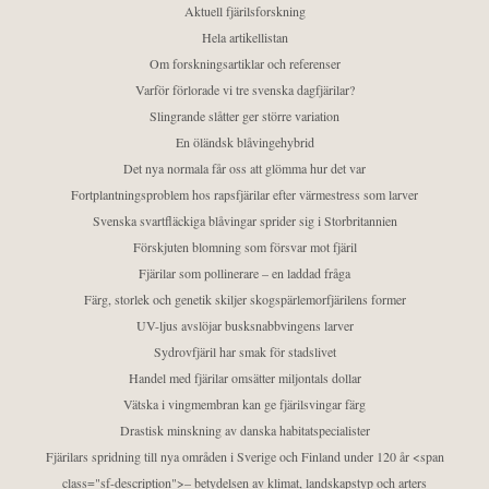
Aktuell fjärilsforskning
Hela artikellistan
Om forskningsartiklar och referenser
Varför förlorade vi tre svenska dagfjärilar?
Slingrande slåtter ger större variation
En öländsk blåvingehybrid
Det nya normala får oss att glömma hur det var
Fortplantningsproblem hos rapsfjärilar efter värmestress som larver
Svenska svartfläckiga blåvingar sprider sig i Storbritannien
Förskjuten blomning som försvar mot fjäril
Fjärilar som pollinerare – en laddad fråga
Färg, storlek och genetik skiljer skogspärlemorfjärilens former
UV-ljus avslöjar busksnabbvingens larver
Sydrovfjäril har smak för stadslivet
Handel med fjärilar omsätter miljontals dollar
Vätska i vingmembran kan ge fjärilsvingar färg
Drastisk minskning av danska habitatspecialister
Fjärilars spridning till nya områden i Sverige och Finland under 120 år <span
class="sf-description">– betydelsen av klimat, landskapstyp och arters