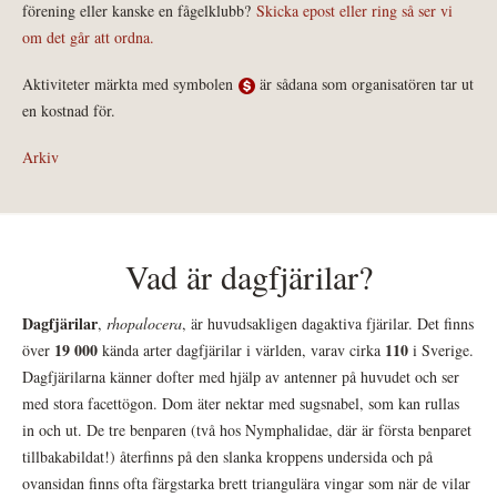
förening eller kanske en fågelklubb?
Skicka epost eller ring så ser vi
om det går att ordna.
Aktiviteter märkta med symbolen
är sådana som organisatören tar ut
en kostnad för.
Arkiv
Vad är dagfjärilar?
Dagfjärilar
,
rhopalocera
, är huvudsakligen dagaktiva fjärilar. Det finns
19 000
110
över
kända arter dagfjärilar i världen, varav cirka
i Sverige.
Dagfjärilarna känner dofter med hjälp av antenner på huvudet och ser
med stora facettögon. Dom äter nektar med sugsnabel, som kan rullas
in och ut. De tre benparen (två hos Nymphalidae, där är första benparet
tillbakabildat!) återfinns på den slanka kroppens undersida och på
ovansidan finns ofta färgstarka brett triangulära vingar som när de vilar