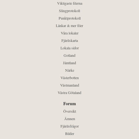
Viktigaste filerna
Slingprotokoll
Punktprotokoll
Länkar & mer filer
Våra lokaler
Fjärilskarta
Lokala sidor
Gotland
Jämtland
Närke
Västerbotten
Västmanland
Västra Götaland
Forum
Översikt
Ämnen
Fjärilsfrågor
Bilder