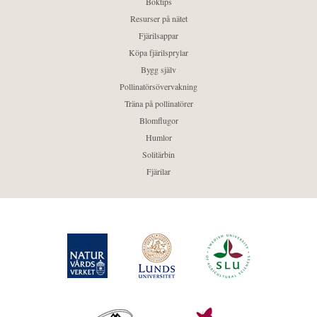
Boktips
Resurser på nätet
Fjärilsappar
Köpa fjärilsprylar
Bygg själv
Pollinatörsövervakning
Träna på pollinatörer
Blomflugor
Humlor
Solitärbin
Fjärilar