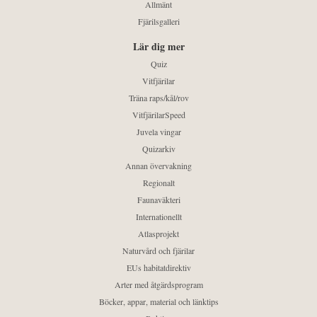
Allmänt
Fjärilsgalleri
Lär dig mer
Quiz
Vitfjärilar
Träna raps/kål/rov
VitfjärilarSpeed
Juvela vingar
Quizarkiv
Annan övervakning
Regionalt
Faunaväkteri
Internationellt
Atlasprojekt
Naturvård och fjärilar
EUs habitatdirektiv
Arter med åtgärdsprogram
Böcker, appar, material och länktips