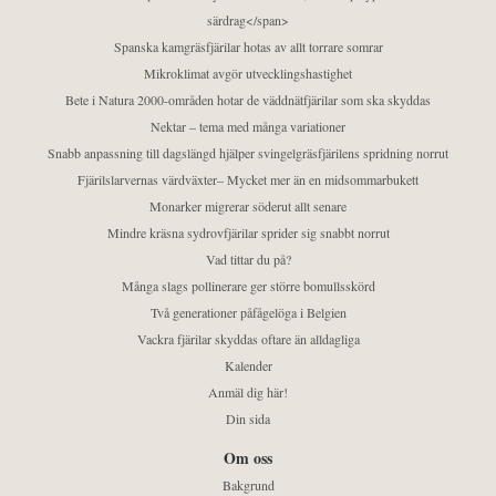
särdrag</span>
Spanska kamgräsfjärilar hotas av allt torrare somrar
Mikroklimat avgör utvecklingshastighet
Bete i Natura 2000-områden hotar de väddnätfjärilar som ska skyddas
Nektar – tema med många variationer
Snabb anpassning till dagslängd hjälper svingelgräsfjärilens spridning norrut
Fjärilslarvernas värdväxter– Mycket mer än en midsommarbukett
Monarker migrerar söderut allt senare
Mindre kräsna sydrovfjärilar sprider sig snabbt norrut
Vad tittar du på?
Många slags pollinerare ger större bomullsskörd
Två generationer påfågelöga i Belgien
Vackra fjärilar skyddas oftare än alldagliga
Kalender
Anmäl dig här!
Din sida
Om oss
Bakgrund