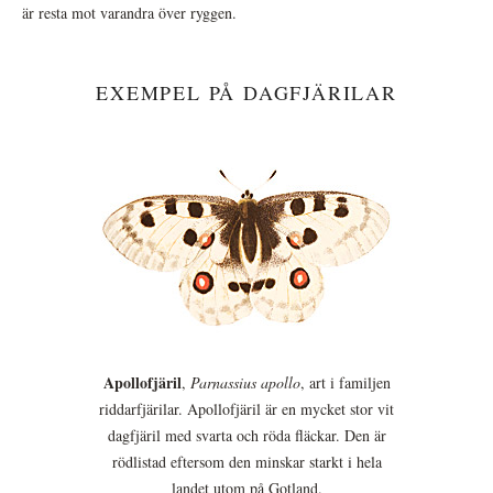
är resta mot varandra över ryggen.
EXEMPEL PÅ DAGFJÄRILAR
Apollofjäril
,
Parnassius apollo
, art i familjen
riddarfjärilar. Apollofjäril är en mycket stor vit
dagfjäril med svarta och röda fläckar. Den är
rödlistad eftersom den minskar starkt i hela
landet utom på Gotland.