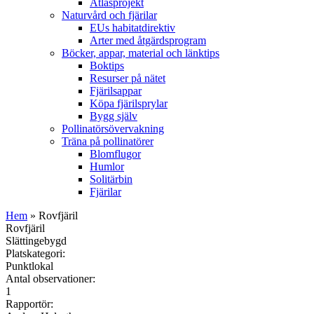
Atlasprojekt
Naturvård och fjärilar
EUs habitatdirektiv
Arter med åtgärdsprogram
Böcker, appar, material och länktips
Boktips
Resurser på nätet
Fjärilsappar
Köpa fjärilsprylar
Bygg själv
Pollinatörsövervakning
Träna på pollinatörer
Blomflugor
Humlor
Solitärbin
Fjärilar
Hem
» Rovfjäril
Rovfjäril
Slättingebygd
Platskategori:
Punktlokal
Antal observationer:
1
Rapportör: