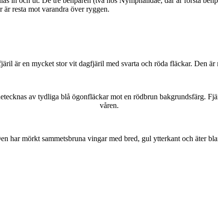
as in och ut. De tre benparen (två hos Nymphalidae, där är första benpa
ar är resta mot varandra över ryggen.
lofjäril är en mycket stor vit dagfjäril med svarta och röda fläckar. Den 
kännetecknas av tydliga blå ögonfläckar mot en rödbrun bakgrundsfärg. Fj
våren.
r. Den har mörkt sammetsbruna vingar med bred, gul ytterkant och äter bla