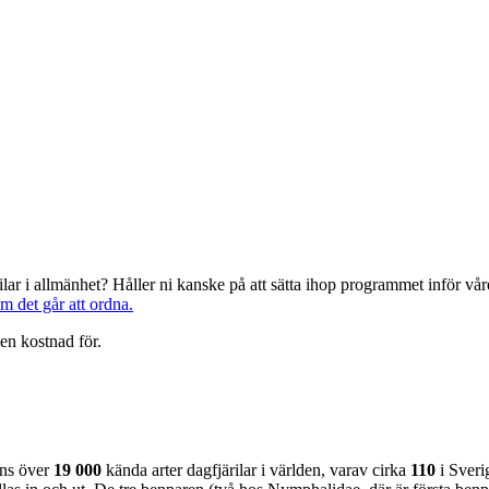
järilar i allmänhet? Håller ni kanske på att sätta ihop programmet inför 
om det går att ordna.
en kostnad för.
nns över
19 000
kända arter dagfjärilar i världen, varav cirka
110
i Sveri