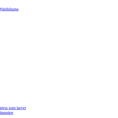
tress som larver
ritannien