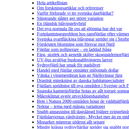
Hela artikellistan
Om forskningsartiklar och referenser
Varför förlorade vi tre svenska dagfjärilar?
Slingrande slåtter ger större variation
En öländsk blåvingehybrid
Det nya normala får oss att glömma hur det var
Fortplantningsproblem hos rapsfjärilar efter värmes
Svenska svartfläckiga blåvingar sprider sig i Storb
Förskjuten blomning som försvar mot fjäril
Fjärilar som pollinerare – en laddad fråga
Färg, storlek och genetik skiljer skogspärlemorfjär
UV-ljus avslöjar busksnabbvingens larver
Sydrovfjäril har smak för stadslivet
Handel med fjärilar omsätter miljontals dollar
Vätska i vingmembran kan ge fjärilsvingar färg
Drastisk minskning av danska habitatspecialister
Fjärilars spridning till nya områden i Sverige och
Spanska kamgräsfjärilar hotas av allt torrare somra
Mikroklimat avgör utvecklingshastighet
Bete i Natura 2000-områden hotar de väddnätfjäri
Nektar – tema med många variationer
Snabb anpassning till dagslängd hjälper svingelgräs
Fjärilslarvernas värdväxter– Mycket mer än en m
Monarker migrerar söderut allt senare
Mindre kräsna sydrovfjärilar sprider sig snabbt nor