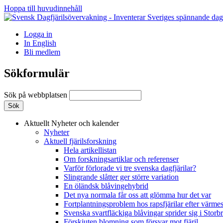
Hoppa till huvudinnehåll
Logga in
In English
Bli medlem
Sökformulär
Sök på webbplatsen
Aktuellt
Nyheter och kalender
Nyheter
Aktuell fjärilsforskning
Hela artikellistan
Om forskningsartiklar och referenser
Varför förlorade vi tre svenska dagfjärilar?
Slingrande slåtter ger större variation
En öländsk blåvingehybrid
Det nya normala får oss att glömma hur det var
Fortplantningsproblem hos rapsfjärilar efter värmes
Svenska svartfläckiga blåvingar sprider sig i Storb
Förskjuten blomning som försvar mot fjäril