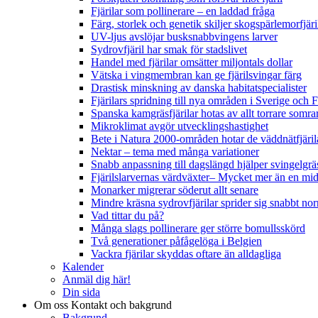
Fjärilar som pollinerare – en laddad fråga
Färg, storlek och genetik skiljer skogspärlemorfjär
UV-ljus avslöjar busksnabbvingens larver
Sydrovfjäril har smak för stadslivet
Handel med fjärilar omsätter miljontals dollar
Vätska i vingmembran kan ge fjärilsvingar färg
Drastisk minskning av danska habitatspecialister
Fjärilars spridning till nya områden i Sverige och
Spanska kamgräsfjärilar hotas av allt torrare somra
Mikroklimat avgör utvecklingshastighet
Bete i Natura 2000-områden hotar de väddnätfjäri
Nektar – tema med många variationer
Snabb anpassning till dagslängd hjälper svingelgräs
Fjärilslarvernas värdväxter– Mycket mer än en m
Monarker migrerar söderut allt senare
Mindre kräsna sydrovfjärilar sprider sig snabbt nor
Vad tittar du på?
Många slags pollinerare ger större bomullsskörd
Två generationer påfågelöga i Belgien
Vackra fjärilar skyddas oftare än alldagliga
Kalender
Anmäl dig här!
Din sida
Om oss
Kontakt och bakgrund
Bakgrund