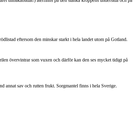
ret tillbakabildat!) återfinns på den slanka kroppens undersida och på
är rödlistad eftersom den minskar starkt i hela landet utom på Gotland.
ärilen övervintrar som vuxen och därför kan den ses mycket tidigt på
nd annat sav och rutten frukt. Sorgmantel finns i hela Sverige.