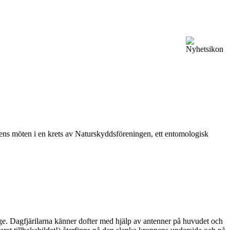
vårens möten i en krets av Naturskyddsföreningen, ett entomologisk
ge. Dagfjärilarna känner dofter med hjälp av antenner på huvudet och