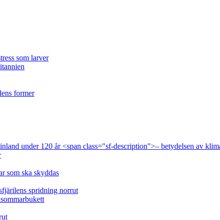
tress som larver
ritannien
ilens former
 Finland under 120 år <span class="sf-description">– betydelsen av klim
r
lar som ska skyddas
fjärilens spridning norrut
idsommarbukett
rut