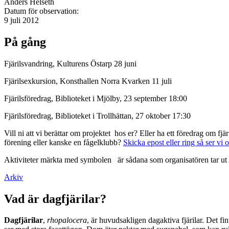
Anders Helseth
Datum för observation:
9 juli 2012
På gång
Fjärilsvandring, Kulturens Östarp 28 juni
Fjärilsexkursion, Konsthallen Norra Kvarken 11 juli
Fjärilsföredrag, Biblioteket i Mjölby, 23 september 18:00
Fjärilsföredrag, Biblioteket i Trollhättan, 27 oktober 17:30
Vill ni att vi berättar om projektet hos er? Eller ha ett föredrag om f
förening eller kanske en fågelklubb?
Skicka epost eller ring så ser vi 
Aktiviteter märkta med symbolen
är sådana som organisatören tar ut 
Arkiv
Vad är dagfjärilar?
Dagfjärilar
,
rhopalocera
, är huvudsakligen dagaktiva fjärilar. Det fi