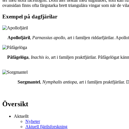
ser med stora facettögon. Dom äter nektar med sugsnabel, som kan rull
ovansidan finns ofta färgstarka brett triangulära vingar som när de vil
Exempel på dagfjärilar
Apollofjäril
,
Parnassius apollo
, art i familjen riddarfjärilar. Apol
Påfågelöga
,
Inachis io
, art i familjen praktfjärilar. Påfågelögat 
Sorgmantel
,
Nymphalis antiopa
, art i familjen praktfjärila
Översikt
Aktuellt
Nyheter
Aktuell fjärilsforskning