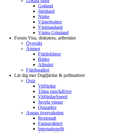
Lokala sidor
Gotland
Jämtland
Närke
Västerbotten
Västmanland
Västra Götaland
Forum
Visa, diskutera, artbestäm
Översikt
Ämnen
Fjärilsfrågor
Bilder
Allmänt
Fjärilsgalleri
Lär dig mer
Dagfjärilar & pollinatörer
Quiz
Vitfjärilar
Träna raps/kål/rov
VitfjärilarSpeed
Juvela vingar
Quizarkiv
Annan övervakning
Regionalt
Faunaväkteri
Internationellt