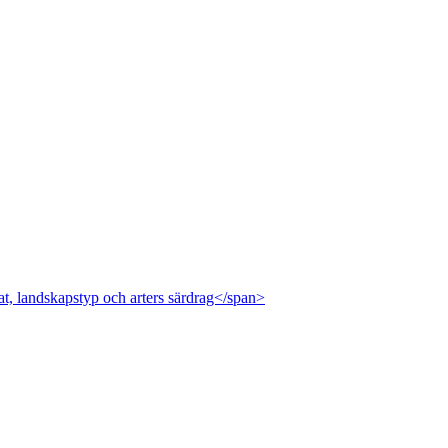
at, landskapstyp och arters särdrag</span>