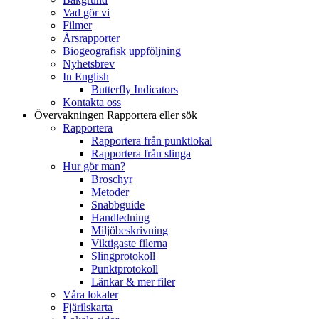
Vad gör vi
Filmer
Årsrapporter
Biogeografisk uppföljning
Nyhetsbrev
In English
Butterfly Indicators
Kontakta oss
Övervakningen
Rapportera eller sök
Rapportera
Rapportera från punktlokal
Rapportera från slinga
Hur gör man?
Broschyr
Metoder
Snabbguide
Handledning
Miljöbeskrivning
Viktigaste filerna
Slingprotokoll
Punktprotokoll
Länkar & mer filer
Våra lokaler
Fjärilskarta