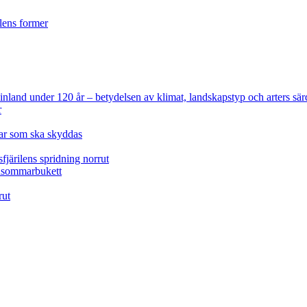
ilens former
 Finland under 120 år
– betydelsen av klimat, landskapstyp och arters sär
r
lar som ska skyddas
fjärilens spridning norrut
idsommarbukett
rut