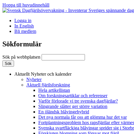
Hoppa till huvudinnehåll
Logga in
In English
Bli medlem
Sökformulär
Sök på webbplatsen
Aktuellt
Nyheter och kalender
Nyheter
Aktuell fjärilsforskning
Hela artikellistan
Om forskningsartiklar och referenser
Varför förlorade vi tre svenska dagfjärilar?
Slingrande slåtter ger större variation
En öländsk blåvingehybrid
Det nya normala får oss att glömma hur det var
Fortplantningsproblem hos rapsfjärilar efter värmes
Svenska svartfläckiga blåvingar sprider sig i Storb
Förskjuten blomning som försvar mot fjäril