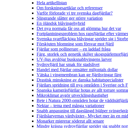
Hela artikellistan
Om forskningsartiklar och referenser
Varför förlorade vi tre svenska dagfjärilar?
Slingrande slåtter ger större variation
En öländsk blåvingehybrid
Det nya normala får oss att glömma hur det var
Fortplantningsproblem hos rapsfjärilar efter värmes
Svenska svartfläckiga blåvingar sprider sig i Storb
Förskjuten blomning som försvar mot fjäril
Fjärilar som pollinerare – en laddad fråga
Färg, storlek och genetik skiljer skogspärlemorfjär
UV-ljus avslöjar busksnabbvingens larver
Sydrovfjäril har smak för stadslivet
Handel med fjärilar omsätter miljontals dollar
Vätska i vingmembran kan ge fjärilsvingar färg
Drastisk minskning av danska habitatspecialister
Fjärilars spridning till nya områden i Sverige och
Spanska kamgräsfjärilar hotas av allt torrare somra
Mikroklimat avgör utvecklingshastighet
Bete i Natura 2000-områden hotar de väddnätfjäri
Nektar – tema med många variationer
Snabb anpassning till dagslängd hjälper svingelgräs
Fjärilslarvernas värdväxter– Mycket mer än en m
Monarker migrerar söderut allt senare
Mindre kräsna sydrovfjärilar sprider sig snabbt nor