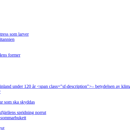
tress som larver
ritannien
ilens former
 Finland under 120 år <span class="sf-description">– betydelsen av klim
r
lar som ska skyddas
fjärilens spridning norrut
idsommarbukett
rut