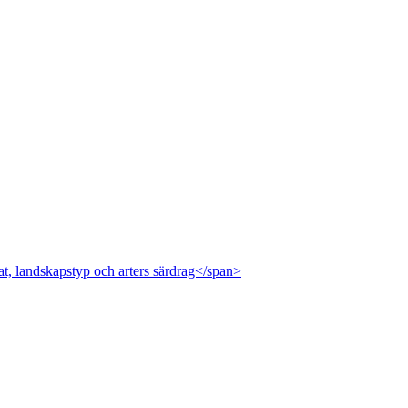
at, landskapstyp och arters särdrag</span>