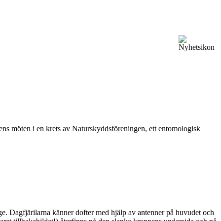
vårens möten i en krets av Naturskyddsföreningen, ett entomologisk
ge. Dagfjärilarna känner dofter med hjälp av antenner på huvudet och