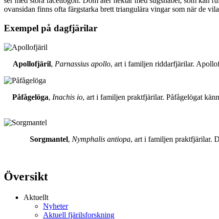
ser med stora facettögon. Dom äter nektar med sugsnabel, som kan rull
ovansidan finns ofta färgstarka brett triangulära vingar som när de vil
Exempel på dagfjärilar
Apollofjäril
,
Parnassius apollo
, art i familjen riddarfjärilar. Apol
Påfågelöga
,
Inachis io
, art i familjen praktfjärilar. Påfågelögat 
Sorgmantel
,
Nymphalis antiopa
, art i familjen praktfjärila
Översikt
Aktuellt
Nyheter
Aktuell fjärilsforskning