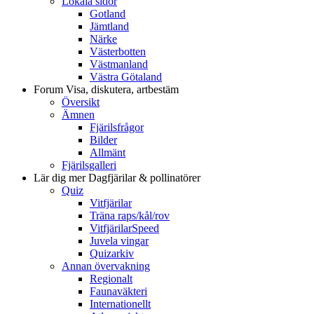
Lokala sidor
Gotland
Jämtland
Närke
Västerbotten
Västmanland
Västra Götaland
Forum
Visa, diskutera, artbestäm
Översikt
Ämnen
Fjärilsfrågor
Bilder
Allmänt
Fjärilsgalleri
Lär dig mer
Dagfjärilar & pollinatörer
Quiz
Vitfjärilar
Träna raps/kål/rov
VitfjärilarSpeed
Juvela vingar
Quizarkiv
Annan övervakning
Regionalt
Faunaväkteri
Internationellt