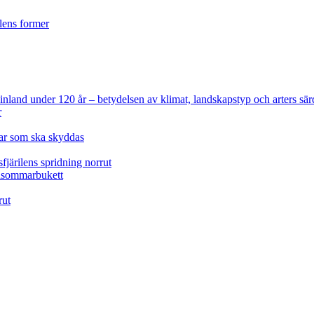
ilens former
 Finland under 120 år
– betydelsen av klimat, landskapstyp och arters sär
r
lar som ska skyddas
fjärilens spridning norrut
idsommarbukett
rut