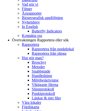
Vad gör vi
Filmer
Årsrapporter
Biogeografisk uppföljning
Nyhetsbrev
In English
Butterfly Indicators
Kontakta oss
Övervakningen
Rapportera eller sök
Rapportera
Rapportera från punktlokal
Rapportera från slinga
Hur gör man?
Broschyr
Metoder
Snabbguide
Handledning
Miljöbeskrivning
Viktigaste filerna
Slingprotokoll
Punktprotokoll
Länkar & mer filer
Våra lokaler
Fjärilskarta