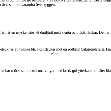
as in och ut. De tre benparen (två hos Nymphalidae, där är första benpa
ar är resta mot varandra över ryggen.
lofjäril är en mycket stor vit dagfjäril med svarta och röda fläckar. Den 
kännetecknas av tydliga blå ögonfläckar mot en rödbrun bakgrundsfärg. Fj
våren.
r. Den har mörkt sammetsbruna vingar med bred, gul ytterkant och äter bla