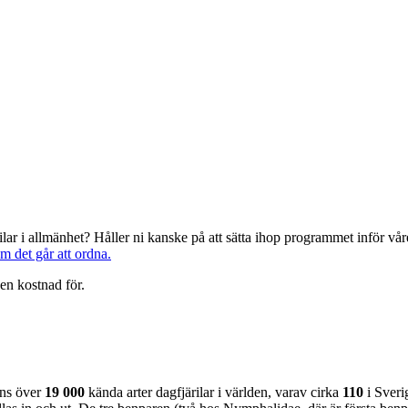
järilar i allmänhet? Håller ni kanske på att sätta ihop programmet inför 
om det går att ordna.
en kostnad för.
nns över
19 000
kända arter dagfjärilar i världen, varav cirka
110
i Sveri