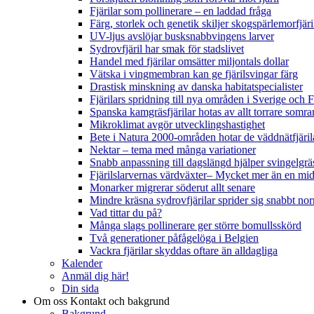
Fjärilar som pollinerare – en laddad fråga
Färg, storlek och genetik skiljer skogspärlemorfjär
UV-ljus avslöjar busksnabbvingens larver
Sydrovfjäril har smak för stadslivet
Handel med fjärilar omsätter miljontals dollar
Vätska i vingmembran kan ge fjärilsvingar färg
Drastisk minskning av danska habitatspecialister
Fjärilars spridning till nya områden i Sverige och
Spanska kamgräsfjärilar hotas av allt torrare somra
Mikroklimat avgör utvecklingshastighet
Bete i Natura 2000-områden hotar de väddnätfjäri
Nektar – tema med många variationer
Snabb anpassning till dagslängd hjälper svingelgräs
Fjärilslarvernas värdväxter– Mycket mer än en m
Monarker migrerar söderut allt senare
Mindre kräsna sydrovfjärilar sprider sig snabbt nor
Vad tittar du på?
Många slags pollinerare ger större bomullsskörd
Två generationer påfågelöga i Belgien
Vackra fjärilar skyddas oftare än alldagliga
Kalender
Anmäl dig här!
Din sida
Om oss
Kontakt och bakgrund
Bakgrund