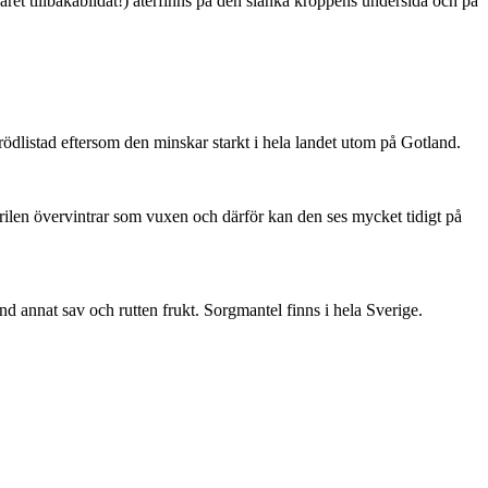
ret tillbakabildat!) återfinns på den slanka kroppens undersida och på
är rödlistad eftersom den minskar starkt i hela landet utom på Gotland.
ärilen övervintrar som vuxen och därför kan den ses mycket tidigt på
nd annat sav och rutten frukt. Sorgmantel finns i hela Sverige.