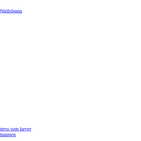
tress som larver
ritannien