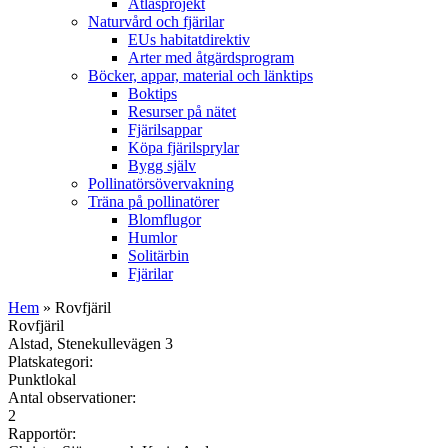
Atlasprojekt
Naturvård och fjärilar
EUs habitatdirektiv
Arter med åtgärdsprogram
Böcker, appar, material och länktips
Boktips
Resurser på nätet
Fjärilsappar
Köpa fjärilsprylar
Bygg själv
Pollinatörsövervakning
Träna på pollinatörer
Blomflugor
Humlor
Solitärbin
Fjärilar
Hem
» Rovfjäril
Rovfjäril
Alstad, Stenekullevägen 3
Platskategori:
Punktlokal
Antal observationer:
2
Rapportör: