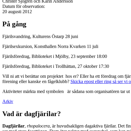
Christer Sjögren och Karin Andersson
Datum för observation:
20 augusti 2012
På gång
Fjärilsvandring, Kulturens Östarp 28 juni
Fjärilsexkursion, Konsthallen Norra Kvarken 11 juli
Fjärilsföredrag, Biblioteket i Mjölby, 23 september 18:00
Fjärilsföredrag, Biblioteket i Trollhättan, 27 oktober 17:30
Vill ni att vi berättar om projektet hos er? Eller ha ett föredrag om f
förening eller kanske en fågelklubb?
Skicka epost eller ring så ser vi 
Aktiviteter märkta med symbolen
är sådana som organisatören tar ut 
Arkiv
Vad är dagfjärilar?
Dagfjärilar
,
rhopalocera
, är huvudsakligen dagaktiva fjärilar. Det fi