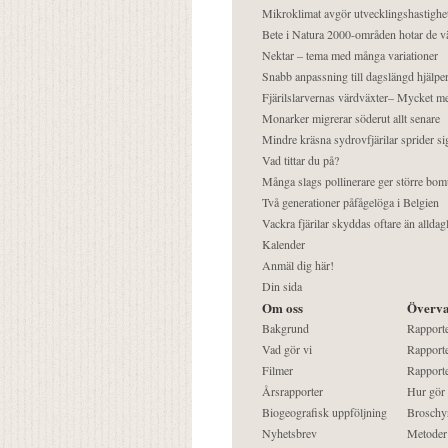
Mikroklimat avgör utvecklingshastighe
Bete i Natura 2000-områden hotar de v
Nektar – tema med många variationer
Snabb anpassning till dagslängd hjälper
Fjärilslarvernas värdväxter– Mycket 
Monarker migrerar söderut allt senare
Mindre kräsna sydrovfjärilar sprider si
Vad tittar du på?
Många slags pollinerare ger större bom
Två generationer påfågelöga i Belgien
Vackra fjärilar skyddas oftare än alldag
Kalender
Anmäl dig här!
Din sida
Om oss
Överva
Bakgrund
Rapport
Vad gör vi
Rapporte
Filmer
Rapporte
Årsrapporter
Hur gör
Biogeografisk uppföljning
Broschy
Nyhetsbrev
Metoder