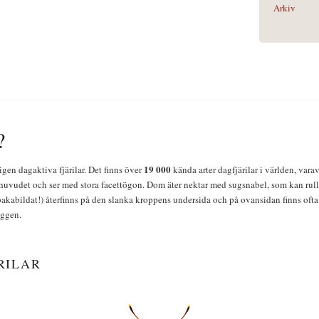
Arkiv
?
19 000
igen dagaktiva fjärilar. Det finns över
kända arter dagfjärilar i världen, vara
huvudet och ser med stora facettögon. Dom äter nektar med sugsnabel, som kan rulla
bakabildat!) återfinns på den slanka kroppens undersida och på ovansidan finns ofta 
yggen.
RILAR