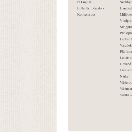
In English
Snabbgu
Butterfly Indicators
Handled
Kontakta oss
Miljöbes
Viktigast
Slingpro
Punktpro
Länkar &
Våra lok
Fjärilska
Lokala s
Gotland
Jämtlan
Närke
Västerbo
Västman
Västra G