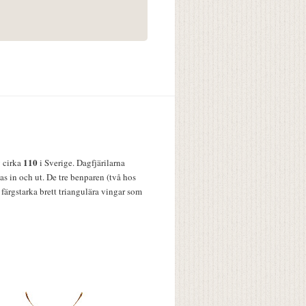
110
v cirka
i Sverige. Dagfjärilarna
s in och ut. De tre benparen (två hos
färgstarka brett triangulära vingar som