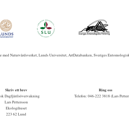
te med Naturvårdsverket, Lunds Universitet, ArtDatabanken, Sveriges Entomologis
Skriv ett brev
Ring oss
sk Dagfjärilsövervakning
Telefon: 046-222 3818 (Lars Petter
Lars Pettersson
Ekologihuset
223 62 Lund