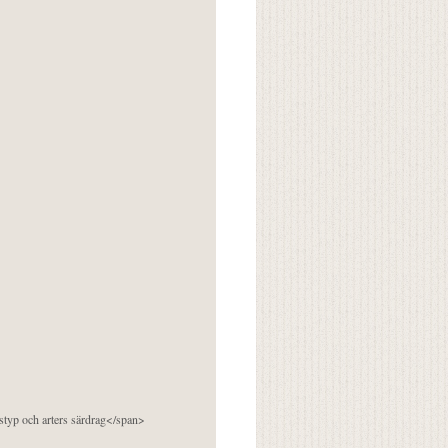
pstyp och arters särdrag</span>