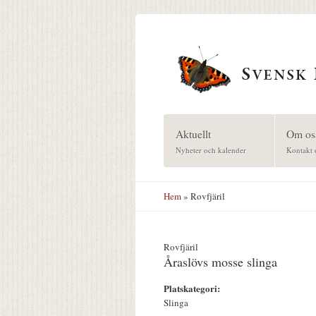
Hoppa till huvudinnehåll
Aktuellt
Om os
Nyheter och kalender
Kontakt 
Hem
» Rovfjäril
Rovfjäril
Åraslövs mosse slinga
Platskategori:
Slinga