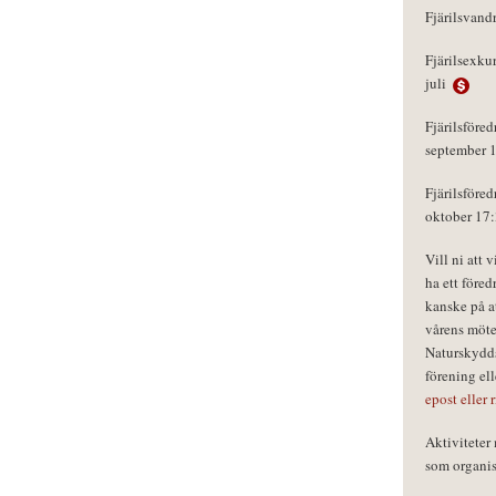
Fjärilsvand
Fjärilsexku
juli
Fjärilsföred
september 
Fjärilsföred
oktober 17
Vill ni att 
ha ett föred
kanske på a
vårens möte
Naturskydds
förening el
epost eller 
Aktivitete
som organisa