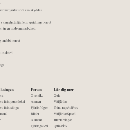
t
äddnätfjärilar som ska skyddas
 svingelgräsfjärilens spridning norrut
mer än en midsommarbukett
g snabbt norrut
ullsskörd
liga
kningen
Forum
Lär dig mer
era
Översikt
Quiz
ra från punktlokal
Ämnen
Vitfjärilar
ra från slinga
Fjärilsfrågor
Träna raps/kål/rov
 man?
Bilder
VitfjärilarSpeed
r
Allmänt
Juvela vingar
Fjärilsgalleri
Quizarkiv