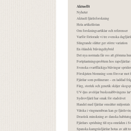
Aktuellt
Nyheter
Aktuell fjärilsforskning
Hela artikellistan
Om forskningsartiklar och referenser
Varför förlorade vi tre svenska dagfjäri
Slingrande slåtter ger större variation
En öländsk blåvingehybrid
Det nya normala får oss att glömma hur
Fortplantningsproblem hos rapsfjärilar 
Svenska svartfläckiga blåvingar sprider 
Förskjuten blomning som försvar mot fj
Fjärilar som pollinerare – en laddad frå
Färg, storlek och genetik skiljer skogs
UV-ljus avslöjar busksnabbvingens lar
Sydrovfjäril har smak för stadslivet
Handel med fjärilar omsätter miljontals 
Vätska i vingmembran kan ge fjärilsvin
Drastisk minskning av danska habitatsp
Fjärilars spridning till nya områden i
Spanska kamgräsfjärilar hotas av allt t