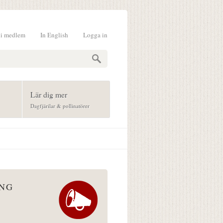
li medlem
In English
Logga in
formulär
Lär dig mer
Dagfjärilar & pollinatörer
ÅNG