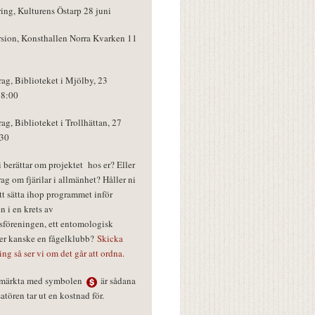
ring, Kulturens Östarp 28 juni
rsion, Konsthallen Norra Kvarken 11
rag, Biblioteket i Mjölby, 23
18:00
rag, Biblioteket i Trollhättan, 27
:30
vi berättar om projektet hos er? Eller
rag om fjärilar i allmänhet? Håller ni
tt sätta ihop programmet inför
n i en krets av
föreningen, ett entomologisk
ler kanske en fågelklubb?
Skicka
ring så ser vi om det går att ordna.
r märkta med symbolen
är sådana
tören tar ut en kostnad för.