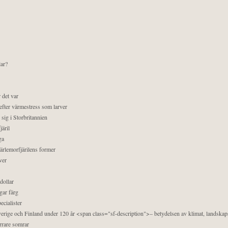
lar?
 det var
efter värmestress som larver
sig i Storbritannien
äril
ga
pärlemorfjärilens former
ver
dollar
gar färg
ecialister
 Sverige och Finland under 120 år <span class="sf-description">– betydelsen av klimat, landska
orrare somrar