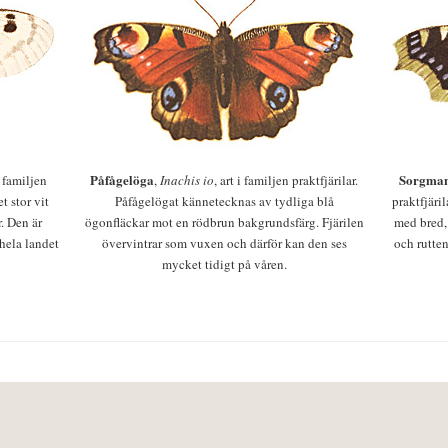
Påfågelöga
Sorgman
 i familjen
,
Inachis io
, art i familjen praktfjärilar.
t stor vit
Påfågelögat kännetecknas av tydliga blå
praktfjäri
r. Den är
ögonfläckar mot en rödbrun bakgrundsfärg. Fjärilen
med bred,
 hela landet
övervintrar som vuxen och därför kan den ses
och rutten
mycket tidigt på våren.