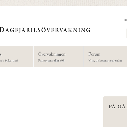
B
Sök
s
Övervakningen
Forum
och bakgrund
Rapportera eller sök
Visa, diskutera, artbestäm
PÅ G