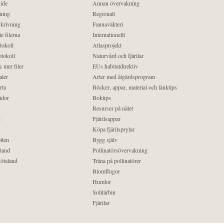
ide
Annan övervakning
ning
Regionalt
krivning
Faunaväkteri
e filerna
Internationellt
tokoll
Atlasprojekt
tokoll
Naturvård och fjärilar
 mer filer
EUs habitatdirektiv
aler
Arter med åtgärdsprogram
rta
Böcker, appar, material och länktips
idor
Boktips
Resurser på nätet
d
Fjärilsappar
Köpa fjärilsprylar
tten
Bygg själv
land
Pollinatörsövervakning
ötaland
Träna på pollinatörer
Blomflugor
Humlor
Solitärbin
Fjärilar