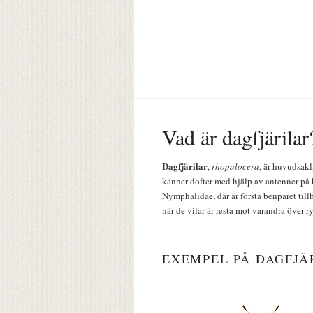
Vad är dagfjärilar
Dagfjärilar
,
rhopalocera
, är huvudsakl
känner dofter med hjälp av antenner på 
Nymphalidae, där är första benparet till
när de vilar är resta mot varandra över r
EXEMPEL PÅ DAGFJÄ