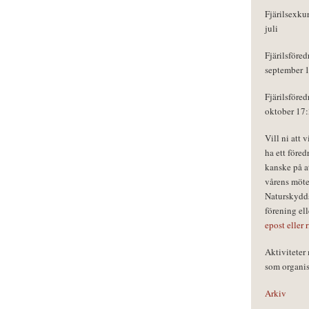
Fjärilsexku
juli
Fjärilsföred
september 
Fjärilsföred
oktober 17
Vill ni att 
ha ett föred
kanske på a
vårens möte
Naturskydds
förening el
epost eller 
Aktivitete
som organisa
Arkiv