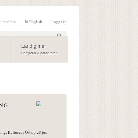
li medlem
In English
Logga in
formulär
Lär dig mer
Dagfjärilar & pollinatörer
ÅNG
ring, Kulturens Östarp 28 juni