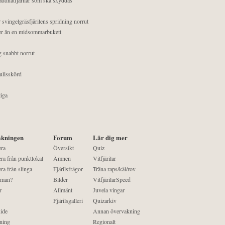
 svingelgräsfjärilens spridning norrut
mer än en midsommarbukett
g snabbt norrut
ullsskörd
liga
kningen
Forum
Lär dig mer
era
Översikt
Quiz
ra från punktlokal
Ämnen
Vitfjärilar
ra från slinga
Fjärilsfrågor
Träna raps/kål/rov
 man?
Bilder
VitfjärilarSpeed
r
Allmänt
Juvela vingar
Fjärilsgalleri
Quizarkiv
ide
Annan övervakning
ning
Regionalt