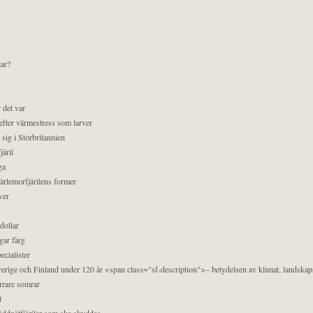
lar?
 det var
efter värmestress som larver
sig i Storbritannien
äril
ga
pärlemorfjärilens former
ver
dollar
gar färg
ecialister
 Sverige och Finland under 120 år <span class="sf-description">– betydelsen av klimat, landska
orrare somrar
t
äddnätfjärilar som ska skyddas