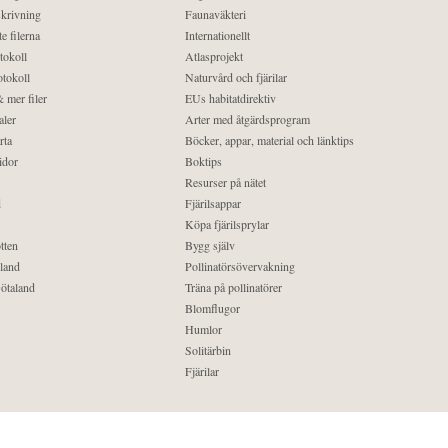
krivning
Faunaväkteri
e filerna
Internationellt
tokoll
Atlasprojekt
tokoll
Naturvård och fjärilar
 mer filer
EUs habitatdirektiv
aler
Arter med åtgärdsprogram
rta
Böcker, appar, material och länktips
idor
Boktips
Resurser på nätet
d
Fjärilsappar
Köpa fjärilsprylar
tten
Bygg själv
land
Pollinatörsövervakning
ötaland
Träna på pollinatörer
Blomflugor
Humlor
Solitärbin
Fjärilar