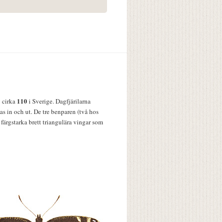
110
v cirka
i Sverige. Dagfjärilarna
s in och ut. De tre benparen (två hos
färgstarka brett triangulära vingar som