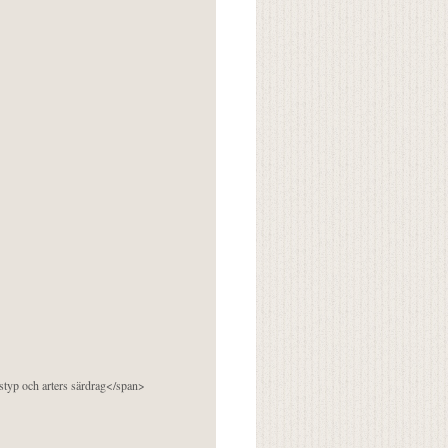
pstyp och arters särdrag</span>