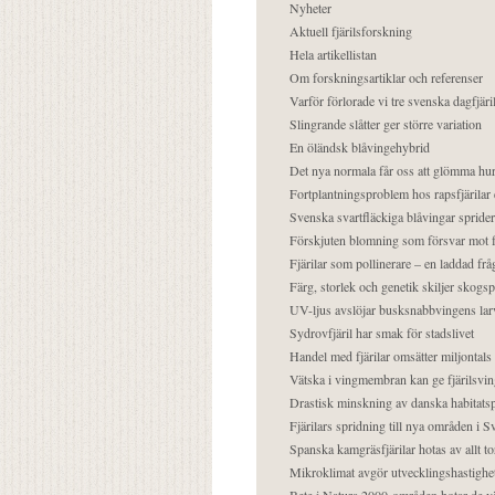
Nyheter
Aktuell fjärilsforskning
Hela artikellistan
Om forskningsartiklar och referenser
Varför förlorade vi tre svenska dagfjäri
Slingrande slåtter ger större variation
En öländsk blåvingehybrid
Det nya normala får oss att glömma hur
Fortplantningsproblem hos rapsfjärilar 
Svenska svartfläckiga blåvingar sprider 
Förskjuten blomning som försvar mot fj
Fjärilar som pollinerare – en laddad frå
Färg, storlek och genetik skiljer skogs
UV-ljus avslöjar busksnabbvingens lar
Sydrovfjäril har smak för stadslivet
Handel med fjärilar omsätter miljontals 
Vätska i vingmembran kan ge fjärilsvin
Drastisk minskning av danska habitatsp
Fjärilars spridning till nya områden i
Spanska kamgräsfjärilar hotas av allt t
Mikroklimat avgör utvecklingshastighe
Bete i Natura 2000-områden hotar de v