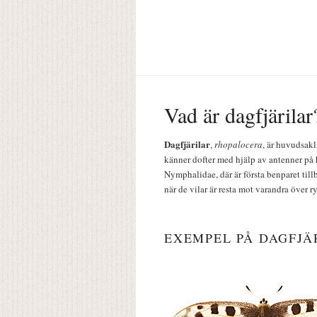
Vad är dagfjärilar
Dagfjärilar
,
rhopalocera
, är huvudsakl
känner dofter med hjälp av antenner på 
Nymphalidae, där är första benparet till
när de vilar är resta mot varandra över r
EXEMPEL PÅ DAGFJÄ