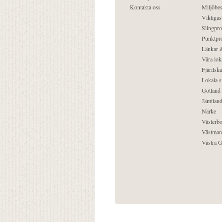
Kontakta oss
Miljöbes
Viktigast
Slingpro
Punktpro
Länkar &
Våra lok
Fjärilska
Lokala s
Gotland
Jämtlan
Närke
Västerbo
Västman
Västra G