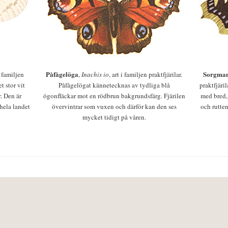
Påfågelöga
Sorgman
 i familjen
,
Inachis io
, art i familjen praktfjärilar.
t stor vit
Påfågelögat kännetecknas av tydliga blå
praktfjäri
r. Den är
ögonfläckar mot en rödbrun bakgrundsfärg. Fjärilen
med bred,
 hela landet
övervintrar som vuxen och därför kan den ses
och rutten
mycket tidigt på våren.