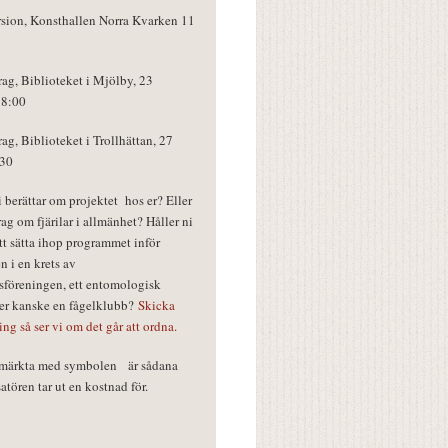
rsion, Konsthallen Norra Kvarken 11
rag, Biblioteket i Mjölby, 23
18:00
rag, Biblioteket i Trollhättan, 27
:30
vi berättar om projektet hos er? Eller
rag om fjärilar i allmänhet? Håller ni
tt sätta ihop programmet inför
n i en krets av
föreningen, ett entomologisk
ler kanske en fågelklubb?
Skicka
ring så ser vi om det går att ordna.
r märkta med symbolen
är sådana
tören tar ut en kostnad för.