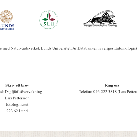
te med Naturvårdsverket, Lunds Universitet, ArtDatabanken, Sveriges Entomologis
Skriv ett brev
Ring oss
sk Dagfjärilsövervakning
Telefon: 046-222 3818 (Lars Petter
Lars Pettersson
Ekologihuset
223 62 Lund