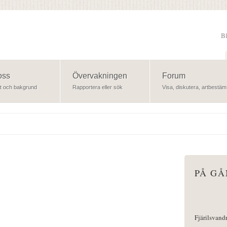
B
Sök
oss
Övervakningen
Forum
t och bakgrund
Rapportera eller sök
Visa, diskutera, artbestäm
PÅ G
Fjärilsvand