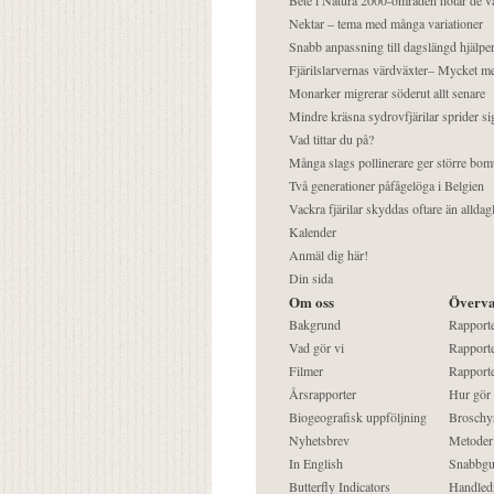
Nektar – tema med många variationer
Snabb anpassning till dagslängd hjälper
Fjärilslarvernas värdväxter– Mycket 
Monarker migrerar söderut allt senare
Mindre kräsna sydrovfjärilar sprider si
Vad tittar du på?
Många slags pollinerare ger större bom
Två generationer påfågelöga i Belgien
Vackra fjärilar skyddas oftare än alldag
Kalender
Anmäl dig här!
Din sida
Om oss
Överva
Bakgrund
Rapport
Vad gör vi
Rapporte
Filmer
Rapporte
Årsrapporter
Hur gör
Biogeografisk uppföljning
Broschy
Nyhetsbrev
Metoder
In English
Snabbgu
Butterfly Indicators
Handled