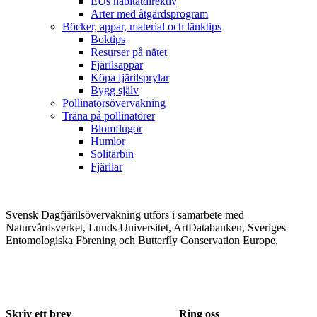
EUs habitatdirektiv
Arter med åtgärdsprogram
Böcker, appar, material och länktips
Boktips
Resurser på nätet
Fjärilsappar
Köpa fjärilsprylar
Bygg själv
Pollinatörsövervakning
Träna på pollinatörer
Blomflugor
Humlor
Solitärbin
Fjärilar
Svensk Dagfjärilsövervakning utförs i samarbete med
Naturvårdsverket, Lunds Universitet, ArtDatabanken, Sveriges
Entomologiska Förening och Butterfly Conservation Europe.
Skriv ett brev
Ring oss