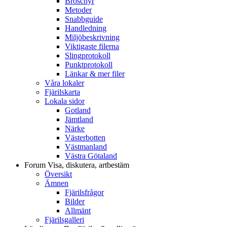
Broschyr
Metoder
Snabbguide
Handledning
Miljöbeskrivning
Viktigaste filerna
Slingprotokoll
Punktprotokoll
Länkar & mer filer
Våra lokaler
Fjärilskarta
Lokala sidor
Gotland
Jämtland
Närke
Västerbotten
Västmanland
Västra Götaland
Forum
Visa, diskutera, artbestäm
Översikt
Ämnen
Fjärilsfrågor
Bilder
Allmänt
Fjärilsgalleri