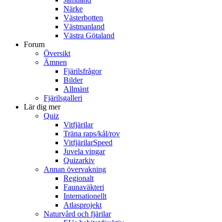
Närke
Västerbotten
Västmanland
Västra Götaland
Forum
Översikt
Ämnen
Fjärilsfrågor
Bilder
Allmänt
Fjärilsgalleri
Lär dig mer
Quiz
Vitfjärilar
Träna raps/kål/rov
VitfjärilarSpeed
Juvela vingar
Quizarkiv
Annan övervakning
Regionalt
Faunaväkteri
Internationellt
Atlasprojekt
Naturvård och fjärilar