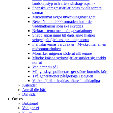
landskapstyp och arters särdrag</span>
Spanska kamgräsfjärilar hotas av allt torrare
somrar
Mikroklimat avgör utvecklingshastighet
Bete i Natura 2000-områden hotar de
väddnätfjärilar som ska skyddas
Nektar – tema med många variationer
Snabb anpassning till dagslängd hjälper
svingelgräsfjärilens spridning norrut
Fjärilslarvernas värdväxter– Mycket mer än en
midsommarbukett
Monarker migrerar söderut allt senare
Mindre kräsna sydrovfjärilar sprider sig snabbt
norrut
Vad tittar du på?
Många slags pollinerare ger större bomullsskörd
Två generationer påfågelöga i Belgien
Vackra fjärilar skyddas oftare än alldagliga
Kalender
Anmäl dig här!
Din sida
Om oss
Bakgrund
Vad gör vi
Filmer