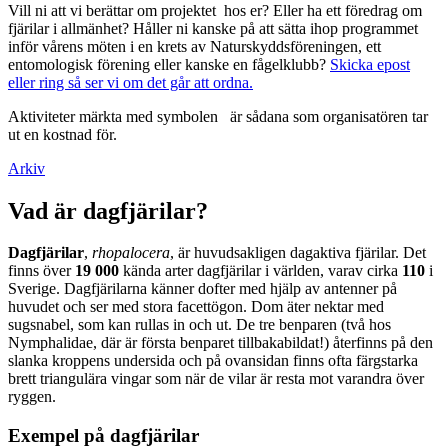
Vill ni att vi berättar om projektet hos er? Eller ha ett föredrag om
fjärilar i allmänhet? Håller ni kanske på att sätta ihop programmet
inför vårens möten i en krets av Naturskyddsföreningen, ett
entomologisk förening eller kanske en fågelklubb?
Skicka epost
eller ring så ser vi om det går att ordna.
Aktiviteter märkta med symbolen
är sådana som organisatören tar
ut en kostnad för.
Arkiv
Vad är dagfjärilar?
Dagfjärilar
,
rhopalocera
, är huvudsakligen dagaktiva fjärilar. Det
finns över
19 000
kända arter dagfjärilar i världen, varav cirka
110
i
Sverige. Dagfjärilarna känner dofter med hjälp av antenner på
huvudet och ser med stora facettögon. Dom äter nektar med
sugsnabel, som kan rullas in och ut. De tre benparen (två hos
Nymphalidae, där är första benparet tillbakabildat!) återfinns på den
slanka kroppens undersida och på ovansidan finns ofta färgstarka
brett triangulära vingar som när de vilar är resta mot varandra över
ryggen.
Exempel på dagfjärilar