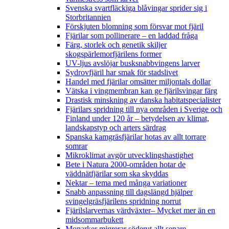
Svenska svartfläckiga blåvingar sprider sig i
Storbritannien
Förskjuten blomning som försvar mot fjäril
Fjärilar som pollinerare – en laddad fråga
Färg, storlek och genetik skiljer
skogspärlemorfjärilens former
UV-ljus avslöjar busksnabbvingens larver
Sydrovfjäril har smak för stadslivet
Handel med fjärilar omsätter miljontals dollar
Vätska i vingmembran kan ge fjärilsvingar färg
Drastisk minskning av danska habitatspecialister
Fjärilars spridning till nya områden i Sverige och
Finland under 120 år
– betydelsen av klimat,
landskapstyp och arters särdrag
Spanska kamgräsfjärilar hotas av allt torrare
somrar
Mikroklimat avgör utvecklingshastighet
Bete i Natura 2000-områden hotar de
väddnätfjärilar som ska skyddas
Nektar – tema med många variationer
Snabb anpassning till dagslängd hjälper
svingelgräsfjärilens spridning norrut
Fjärilslarvernas värdväxter– Mycket mer än en
midsommarbukett
Monarker migrerar söderut allt senare