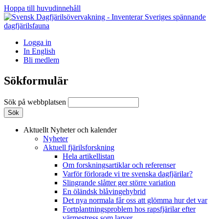
Hoppa till huvudinnehåll
Logga in
In English
Bli medlem
Sökformulär
Sök på webbplatsen
Aktuellt
Nyheter och kalender
Nyheter
Aktuell fjärilsforskning
Hela artikellistan
Om forskningsartiklar och referenser
Varför förlorade vi tre svenska dagfjärilar?
Slingrande slåtter ger större variation
En öländsk blåvingehybrid
Det nya normala får oss att glömma hur det var
Fortplantningsproblem hos rapsfjärilar efter
värmestress som larver