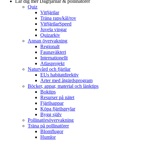
Lär dig mer
Dagfjärilar & pollinatörer
Quiz
Vitfjärilar
Träna raps/kål/rov
VitfjärilarSpeed
Juvela vingar
Quizarkiv
Annan övervakning
Regionalt
Faunaväkteri
Internationellt
Atlasprojekt
Naturvård och fjärilar
EUs habitatdirektiv
Arter med åtgärdsprogram
Böcker, appar, material och länktips
Boktips
Resurser på nätet
Fjärilsappar
Köpa fjärilsprylar
Bygg själv
Pollinatörsövervakning
Träna på pollinatörer
Blomflugor
Humlor