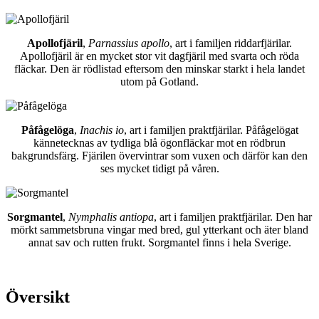
Apollofjäril
,
Parnassius apollo
, art i familjen riddarfjärilar.
Apollofjäril är en mycket stor vit dagfjäril med svarta och röda
fläckar. Den är rödlistad eftersom den minskar starkt i hela landet
utom på Gotland.
Påfågelöga
,
Inachis io
, art i familjen praktfjärilar. Påfågelögat
kännetecknas av tydliga blå ögonfläckar mot en rödbrun
bakgrundsfärg. Fjärilen övervintrar som vuxen och därför kan den
ses mycket tidigt på våren.
Sorgmantel
,
Nymphalis antiopa
, art i familjen praktfjärilar. Den har
mörkt sammetsbruna vingar med bred, gul ytterkant och äter bland
annat sav och rutten frukt. Sorgmantel finns i hela Sverige.
Översikt