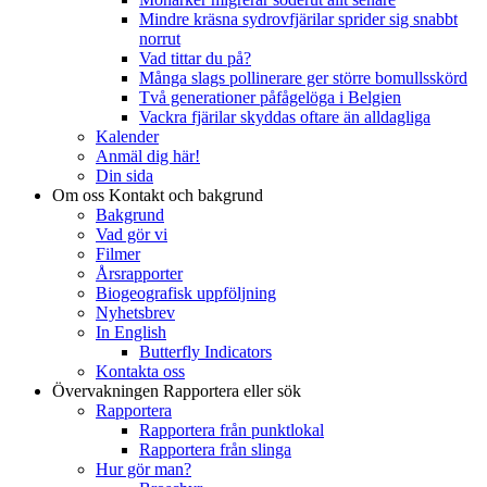
Mindre kräsna sydrovfjärilar sprider sig snabbt
norrut
Vad tittar du på?
Många slags pollinerare ger större bomullsskörd
Två generationer påfågelöga i Belgien
Vackra fjärilar skyddas oftare än alldagliga
Kalender
Anmäl dig här!
Din sida
Om oss
Kontakt och bakgrund
Bakgrund
Vad gör vi
Filmer
Årsrapporter
Biogeografisk uppföljning
Nyhetsbrev
In English
Butterfly Indicators
Kontakta oss
Övervakningen
Rapportera eller sök
Rapportera
Rapportera från punktlokal
Rapportera från slinga
Hur gör man?