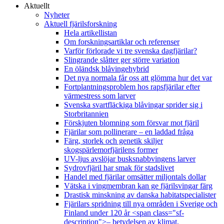
Aktuellt
Nyheter
Aktuell fjärilsforskning
Hela artikellistan
Om forskningsartiklar och referenser
Varför förlorade vi tre svenska dagfjärilar?
Slingrande slåtter ger större variation
En öländsk blåvingehybrid
Det nya normala får oss att glömma hur det var
Fortplantningsproblem hos rapsfjärilar efter
värmestress som larver
Svenska svartfläckiga blåvingar sprider sig i
Storbritannien
Förskjuten blomning som försvar mot fjäril
Fjärilar som pollinerare – en laddad fråga
Färg, storlek och genetik skiljer
skogspärlemorfjärilens former
UV-ljus avslöjar busksnabbvingens larver
Sydrovfjäril har smak för stadslivet
Handel med fjärilar omsätter miljontals dollar
Vätska i vingmembran kan ge fjärilsvingar färg
Drastisk minskning av danska habitatspecialister
Fjärilars spridning till nya områden i Sverige och
Finland under 120 år <span class="sf-
description">– betydelsen av klimat,