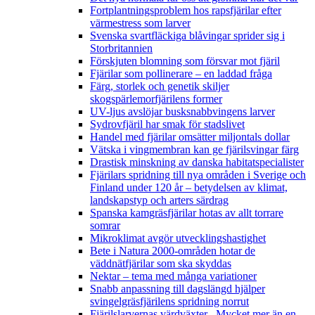
Fortplantningsproblem hos rapsfjärilar efter
värmestress som larver
Svenska svartfläckiga blåvingar sprider sig i
Storbritannien
Förskjuten blomning som försvar mot fjäril
Fjärilar som pollinerare – en laddad fråga
Färg, storlek och genetik skiljer
skogspärlemorfjärilens former
UV-ljus avslöjar busksnabbvingens larver
Sydrovfjäril har smak för stadslivet
Handel med fjärilar omsätter miljontals dollar
Vätska i vingmembran kan ge fjärilsvingar färg
Drastisk minskning av danska habitatspecialister
Fjärilars spridning till nya områden i Sverige och
Finland under 120 år
– betydelsen av klimat,
landskapstyp och arters särdrag
Spanska kamgräsfjärilar hotas av allt torrare
somrar
Mikroklimat avgör utvecklingshastighet
Bete i Natura 2000-områden hotar de
väddnätfjärilar som ska skyddas
Nektar – tema med många variationer
Snabb anpassning till dagslängd hjälper
svingelgräsfjärilens spridning norrut
Fjärilslarvernas värdväxter– Mycket mer än en