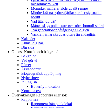
midsommarbukett
Monarker migrerar söderut allt senare
Mindre kräsna sydrovfjärilar sprider sig snabbt
norrut
Vad tittar du på?
Många slags pollinerare ger större bomullsskörd
Två generationer påfågelöga i Belgien
Vackra fjärilar skyddas oftare än alldagliga
Kalender
Anmäl dig här!
Din sida
Om oss
Kontakt och bakgrund
Bakgrund
Vad gör vi
Filmer
Årsrapporter
Biogeografisk uppföljning
Nyhetsbrev
In English
Butterfly Indicators
Kontakta oss
Övervakningen
Rapportera eller sök
Rapportera
Rapportera från punktlokal