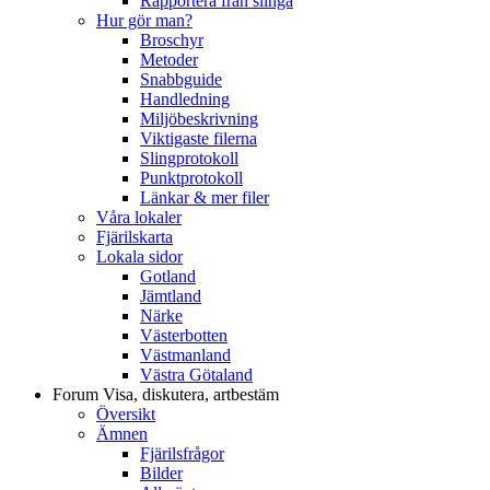
Rapportera från slinga
Hur gör man?
Broschyr
Metoder
Snabbguide
Handledning
Miljöbeskrivning
Viktigaste filerna
Slingprotokoll
Punktprotokoll
Länkar & mer filer
Våra lokaler
Fjärilskarta
Lokala sidor
Gotland
Jämtland
Närke
Västerbotten
Västmanland
Västra Götaland
Forum
Visa, diskutera, artbestäm
Översikt
Ämnen
Fjärilsfrågor
Bilder