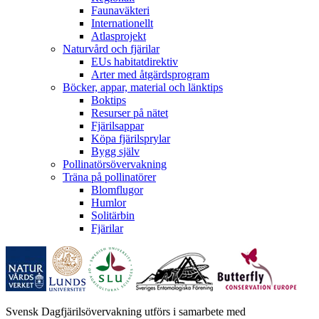
Faunaväkteri
Internationellt
Atlasprojekt
Naturvård och fjärilar
EUs habitatdirektiv
Arter med åtgärdsprogram
Böcker, appar, material och länktips
Boktips
Resurser på nätet
Fjärilsappar
Köpa fjärilsprylar
Bygg själv
Pollinatörsövervakning
Träna på pollinatörer
Blomflugor
Humlor
Solitärbin
Fjärilar
Svensk Dagfjärilsövervakning utförs i samarbete med