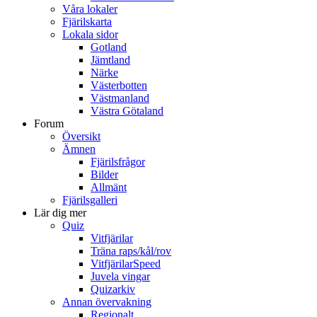
Våra lokaler
Fjärilskarta
Lokala sidor
Gotland
Jämtland
Närke
Västerbotten
Västmanland
Västra Götaland
Forum
Översikt
Ämnen
Fjärilsfrågor
Bilder
Allmänt
Fjärilsgalleri
Lär dig mer
Quiz
Vitfjärilar
Träna raps/kål/rov
VitfjärilarSpeed
Juvela vingar
Quizarkiv
Annan övervakning
Regionalt