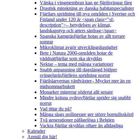
Vätska i vingmembran kan ge fjärilsvingar färg
Drastisk minskning av danska habitatspecialister
Fjärilars spridning till nya områden i Sverige och
Finland under 120 år <span class="sf-
description">– betydelsen av klimat,
landskapstyp och arters särdrag</span>
Spanska kamgräsfjärilar hotas av allt torrare
somrar
Mikroklimat avgör utvecklingshastighet
Bete i Natura 2000-områden hotar de
väddnätfjärilar som ska skyddas
Nektar – tema med många variationer
Snabb anpassning till dagslängd hjälper
svingelgräsfjärilens spridning norrut
Fjärilslarvernas värdväxter– Mycket mer än en
midsommarbukett
Monarker migrerar söderut allt senare
Mindre kräsna sydrovfjärilar sprider sig snabbt
norrut
Vad tittar du på?
Många slags pollinerare ger större bomullsskörd
Två generationer påfågelöga i Belgien
Vackra fjärilar skyddas oftare än alldagliga
Kalender
Anmäl dig här!