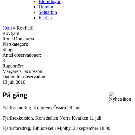
Blomflugor
Humlor
Solitärbin
Fjärilar
Hem
» Rovfjäril
Rovfjäril
Rone Domerarve
Platskategori:
Slinga
Antal observationer:
3
Rapportör:
Margareta Jacobsson
Datum för observation:
13 juli 2010
På gång
Fjärilsvandring, Kulturens Östarp 28 juni
Fjärilsexkursion, Konsthallen Norra Kvarken 11 juli
Fjärilsföredrag, Biblioteket i Mjölby, 23 september 18:00