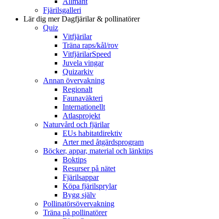
Allmänt
Fjärilsgalleri
Lär dig mer
Dagfjärilar & pollinatörer
Quiz
Vitfjärilar
Träna raps/kål/rov
VitfjärilarSpeed
Juvela vingar
Quizarkiv
Annan övervakning
Regionalt
Faunaväkteri
Internationellt
Atlasprojekt
Naturvård och fjärilar
EUs habitatdirektiv
Arter med åtgärdsprogram
Böcker, appar, material och länktips
Boktips
Resurser på nätet
Fjärilsappar
Köpa fjärilsprylar
Bygg själv
Pollinatörsövervakning
Träna på pollinatörer