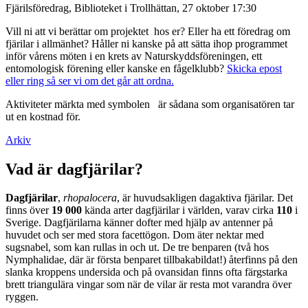
Fjärilsföredrag, Biblioteket i Trollhättan, 27 oktober 17:30
Vill ni att vi berättar om projektet hos er? Eller ha ett föredrag om
fjärilar i allmänhet? Håller ni kanske på att sätta ihop programmet
inför vårens möten i en krets av Naturskyddsföreningen, ett
entomologisk förening eller kanske en fågelklubb?
Skicka epost
eller ring så ser vi om det går att ordna.
Aktiviteter märkta med symbolen
är sådana som organisatören tar
ut en kostnad för.
Arkiv
Vad är dagfjärilar?
Dagfjärilar
,
rhopalocera
, är huvudsakligen dagaktiva fjärilar. Det
finns över
19 000
kända arter dagfjärilar i världen, varav cirka
110
i
Sverige. Dagfjärilarna känner dofter med hjälp av antenner på
huvudet och ser med stora facettögon. Dom äter nektar med
sugsnabel, som kan rullas in och ut. De tre benparen (två hos
Nymphalidae, där är första benparet tillbakabildat!) återfinns på den
slanka kroppens undersida och på ovansidan finns ofta färgstarka
brett triangulära vingar som när de vilar är resta mot varandra över
ryggen.