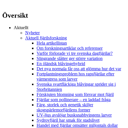
Översikt
Aktuellt
Nyheter
Aktuell fjärilsforskning
Hela artikellistan
Om forskningsartiklar och referenser
Varför förlorade vi tre svenska dagfjärilar?
Slingrande slåtter ger större variation
En öländsk blåvingehybrid
Det nya normala får oss att glömma hur det var
Fortplantningsproblem hos rapsfjärilar efter
värmestress som larver
Svenska svartfläckiga blåvingar sprider sig i
Storbritannien
Förskjuten blomning som försvar mot fjäril
Fjärilar som pollinerare – en laddad fråga
Färg, storlek och genetik skiljer
skogspärlemorfjärilens former
UV-ljus avslöjar busksnabbvingens larver
Sydrovfjäril har smak för stadslivet
Handel med fjärilar omsätter miljontals dollar