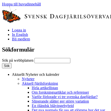
Hoppa till huvudinnehåll
Logga in
In English
Bli medlem
Sökformulär
Sök på webbplatsen
Aktuellt
Nyheter och kalender
Nyheter
Aktuell fjärilsforskning
Hela artikellistan
Om forskningsartiklar och referenser
Varför förlorade vi tre svenska dagfjärilar?
Slingrande slåtter ger större variation
En öländsk blåvingehybrid
Det nya normala får oss att glömma hur det var