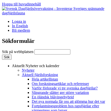
Hoppa till huvudinnehåll
Logga in
In English
Bli medlem
Sökformulär
Sök på webbplatsen
Aktuellt
Nyheter och kalender
Nyheter
Aktuell fjärilsforskning
Hela artikellistan
Om forskningsartiklar och referenser
Varför förlorade vi tre svenska dagfjärilar?
Slingrande slåtter ger större variation
En öländsk blåvingehybrid
Det nya normala får oss att glömma hur det var
Fortplantningsproblem hos rapsfjärilar efter
värmestress som larver