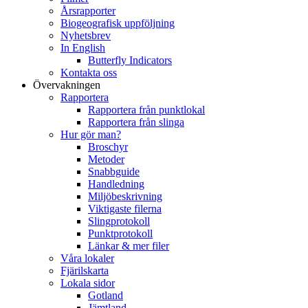
Årsrapporter
Biogeografisk uppföljning
Nyhetsbrev
In English
Butterfly Indicators
Kontakta oss
Övervakningen
Rapportera
Rapportera från punktlokal
Rapportera från slinga
Hur gör man?
Broschyr
Metoder
Snabbguide
Handledning
Miljöbeskrivning
Viktigaste filerna
Slingprotokoll
Punktprotokoll
Länkar & mer filer
Våra lokaler
Fjärilskarta
Lokala sidor
Gotland
Jämtland