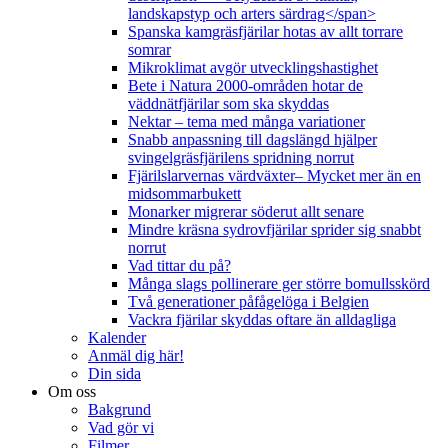
landskapstyp och arters särdrag</span>
Spanska kamgräsfjärilar hotas av allt torrare
somrar
Mikroklimat avgör utvecklingshastighet
Bete i Natura 2000-områden hotar de
väddnätfjärilar som ska skyddas
Nektar – tema med många variationer
Snabb anpassning till dagslängd hjälper
svingelgräsfjärilens spridning norrut
Fjärilslarvernas värdväxter– Mycket mer än en
midsommarbukett
Monarker migrerar söderut allt senare
Mindre kräsna sydrovfjärilar sprider sig snabbt
norrut
Vad tittar du på?
Många slags pollinerare ger större bomullsskörd
Två generationer påfågelöga i Belgien
Vackra fjärilar skyddas oftare än alldagliga
Kalender
Anmäl dig här!
Din sida
Om oss
Bakgrund
Vad gör vi
Filmer