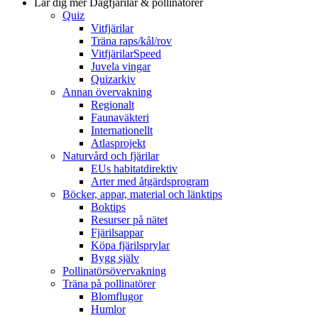
Lär dig mer
Dagfjärilar & pollinatörer
Quiz
Vitfjärilar
Träna raps/kål/rov
VitfjärilarSpeed
Juvela vingar
Quizarkiv
Annan övervakning
Regionalt
Faunaväkteri
Internationellt
Atlasprojekt
Naturvård och fjärilar
EUs habitatdirektiv
Arter med åtgärdsprogram
Böcker, appar, material och länktips
Boktips
Resurser på nätet
Fjärilsappar
Köpa fjärilsprylar
Bygg själv
Pollinatörsövervakning
Träna på pollinatörer
Blomflugor
Humlor