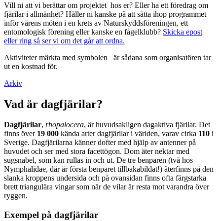
Vill ni att vi berättar om projektet hos er? Eller ha ett föredrag om
fjärilar i allmänhet? Håller ni kanske på att sätta ihop programmet
inför vårens möten i en krets av Naturskyddsföreningen, ett
entomologisk förening eller kanske en fågelklubb?
Skicka epost
eller ring så ser vi om det går att ordna.
Aktiviteter märkta med symbolen
är sådana som organisatören tar
ut en kostnad för.
Arkiv
Vad är dagfjärilar?
Dagfjärilar
,
rhopalocera
, är huvudsakligen dagaktiva fjärilar. Det
finns över
19 000
kända arter dagfjärilar i världen, varav cirka
110
i
Sverige. Dagfjärilarna känner dofter med hjälp av antenner på
huvudet och ser med stora facettögon. Dom äter nektar med
sugsnabel, som kan rullas in och ut. De tre benparen (två hos
Nymphalidae, där är första benparet tillbakabildat!) återfinns på den
slanka kroppens undersida och på ovansidan finns ofta färgstarka
brett triangulära vingar som när de vilar är resta mot varandra över
ryggen.
Exempel på dagfjärilar