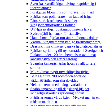
Svenska svartfläckiga blåvingar sprider sig i
Storbritannien
Förskjuten blomning som försvar mot fjäril
Fjärilar som pollinerare – en laddad fråga
Färg, storlek och genetik skiljer
skogspärlemorfjärilens former
UV-ljus avslöjar busksnabbvingens larver
Sydrovfjäril har smak för stadslivet
Handel med fjärilar omsätter miljontals dollar
Vätska i vingmembran kan ge fjärilsvingar färg
Drastisk minskning av danska habitatspecialister
Fjärilars spridning till nya områden i Sverige och
Finland under 120 år
– betydelsen av klimat,
landskapstyp och arters särdrag
Spanska kamgräsfjärilar hotas av allt torrare
somrar
Mikroklimat avgör utvecklingshastighet
Bete i Natura 2000-områden hotar de
väddnätfjärilar som ska skyddas
Nektar – tema med många variationer
Snabb anpassning till dagslängd hjälper
svingelgräsfjärilens spridning norrut
Fjärilslarvernas värdväxter– Mycket mer än en
midsommarbukett
Monarker migrerar söderut allt senare