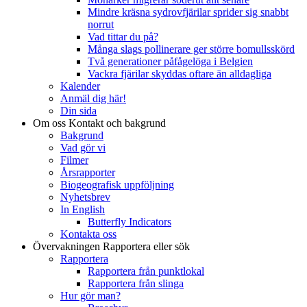
Mindre kräsna sydrovfjärilar sprider sig snabbt
norrut
Vad tittar du på?
Många slags pollinerare ger större bomullsskörd
Två generationer påfågelöga i Belgien
Vackra fjärilar skyddas oftare än alldagliga
Kalender
Anmäl dig här!
Din sida
Om oss
Kontakt och bakgrund
Bakgrund
Vad gör vi
Filmer
Årsrapporter
Biogeografisk uppföljning
Nyhetsbrev
In English
Butterfly Indicators
Kontakta oss
Övervakningen
Rapportera eller sök
Rapportera
Rapportera från punktlokal
Rapportera från slinga
Hur gör man?