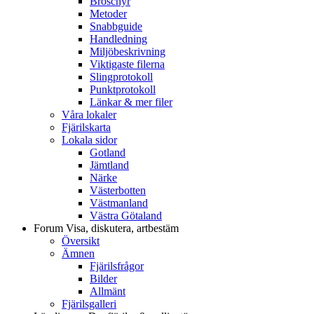
Broschyr
Metoder
Snabbguide
Handledning
Miljöbeskrivning
Viktigaste filerna
Slingprotokoll
Punktprotokoll
Länkar & mer filer
Våra lokaler
Fjärilskarta
Lokala sidor
Gotland
Jämtland
Närke
Västerbotten
Västmanland
Västra Götaland
Forum
Visa, diskutera, artbestäm
Översikt
Ämnen
Fjärilsfrågor
Bilder
Allmänt
Fjärilsgalleri