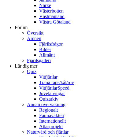
Närke
Västerbotten
Västmanland
Västra Götaland
Forum
Översikt
Ämnen
Fjärilsfrågor
Bilder
Allmänt
Fjärilsgalleri
Lär dig mer
Quiz
Vitfjärilar
Träna raps/kål/rov
VitfjärilarSpeed
Juvela vingar
Quizarkiv
Annan övervakning
Regionalt
Faunaväkteri
Internationellt
Atlasprojekt
Naturvård och fjärilar