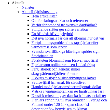
Aktuellt
Nyheter
Aktuell fjärilsforskning
Hela artikellistan
Om forskningsartiklar och referenser
Varför förlorade vi tre svenska dagfjärilar?
Slingrande slåtter ger större variation
En öländsk blåvingehybrid
Det nya normala får oss att glömma hur det var
Fortplantningsproblem hos rapsfjärilar efter
värmestress som larver
Svenska svartfläckiga blåvingar sprider sig i
Storbritannien
Förskjuten blomning som försvar mot fjäril
Fjärilar som pollinerare – en laddad fråga
Färg, storlek och genetik skiljer
skogspärlemorfjärilens former
UV-ljus avslöjar busksnabbvingens larver
Sydrovfjäril har smak för stadslivet
Handel med fjärilar omsätter miljontals dollar
Vätska i vingmembran kan ge fjärilsvingar färg
Drastisk minskning av danska habitatspecialister
Fjärilars spridning till nya områden i Sverige och
Finland under 120 år <span class="sf-
description">– betydelsen av klimat,