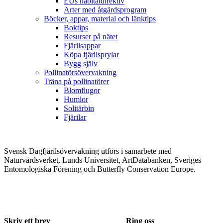
EUs habitatdirektiv
Arter med åtgärdsprogram
Böcker, appar, material och länktips
Boktips
Resurser på nätet
Fjärilsappar
Köpa fjärilsprylar
Bygg själv
Pollinatörsövervakning
Träna på pollinatörer
Blomflugor
Humlor
Solitärbin
Fjärilar
Svensk Dagfjärilsövervakning utförs i samarbete med
Naturvårdsverket, Lunds Universitet, ArtDatabanken, Sveriges
Entomologiska Förening och Butterfly Conservation Europe.
Skriv ett brev
Ring oss