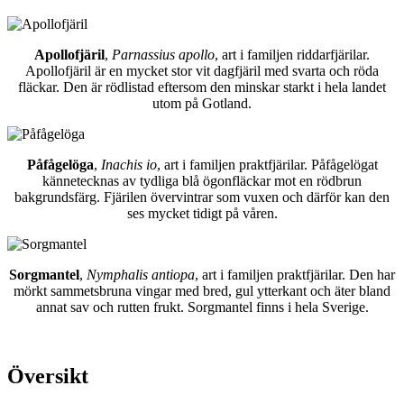
Apollofjäril
,
Parnassius apollo
, art i familjen riddarfjärilar.
Apollofjäril är en mycket stor vit dagfjäril med svarta och röda
fläckar. Den är rödlistad eftersom den minskar starkt i hela landet
utom på Gotland.
Påfågelöga
,
Inachis io
, art i familjen praktfjärilar. Påfågelögat
kännetecknas av tydliga blå ögonfläckar mot en rödbrun
bakgrundsfärg. Fjärilen övervintrar som vuxen och därför kan den
ses mycket tidigt på våren.
Sorgmantel
,
Nymphalis antiopa
, art i familjen praktfjärilar. Den har
mörkt sammetsbruna vingar med bred, gul ytterkant och äter bland
annat sav och rutten frukt. Sorgmantel finns i hela Sverige.
Översikt