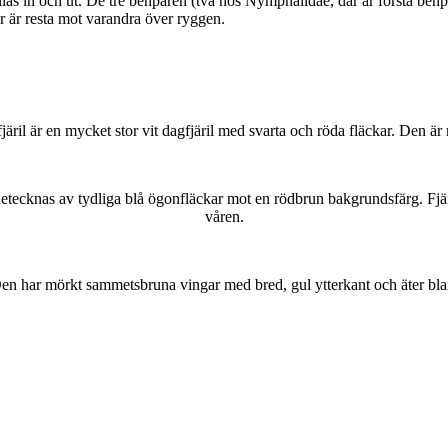
as in och ut. De tre benparen (två hos Nymphalidae, där är första benpa
ar är resta mot varandra över ryggen.
lofjäril är en mycket stor vit dagfjäril med svarta och röda fläckar. Den 
kännetecknas av tydliga blå ögonfläckar mot en rödbrun bakgrundsfärg. Fj
våren.
r. Den har mörkt sammetsbruna vingar med bred, gul ytterkant och äter bla