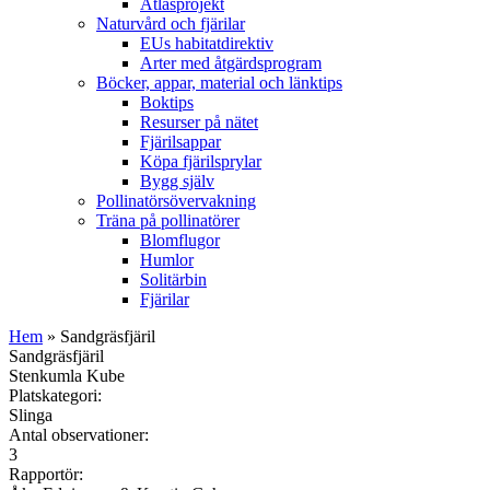
Atlasprojekt
Naturvård och fjärilar
EUs habitatdirektiv
Arter med åtgärdsprogram
Böcker, appar, material och länktips
Boktips
Resurser på nätet
Fjärilsappar
Köpa fjärilsprylar
Bygg själv
Pollinatörsövervakning
Träna på pollinatörer
Blomflugor
Humlor
Solitärbin
Fjärilar
Hem
» Sandgräsfjäril
Sandgräsfjäril
Stenkumla Kube
Platskategori:
Slinga
Antal observationer:
3
Rapportör: