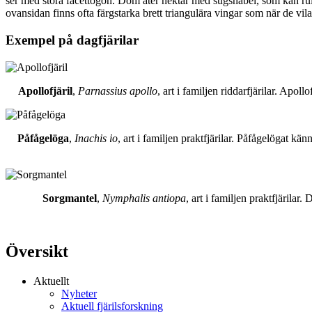
ser med stora facettögon. Dom äter nektar med sugsnabel, som kan rull
ovansidan finns ofta färgstarka brett triangulära vingar som när de vil
Exempel på dagfjärilar
Apollofjäril
,
Parnassius apollo
, art i familjen riddarfjärilar. Apol
Påfågelöga
,
Inachis io
, art i familjen praktfjärilar. Påfågelögat 
Sorgmantel
,
Nymphalis antiopa
, art i familjen praktfjärila
Översikt
Aktuellt
Nyheter
Aktuell fjärilsforskning