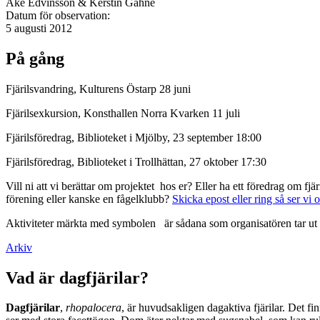
Åke Edvinsson & Kerstin Gahne
Datum för observation:
5 augusti 2012
På gång
Fjärilsvandring, Kulturens Östarp 28 juni
Fjärilsexkursion, Konsthallen Norra Kvarken 11 juli
Fjärilsföredrag, Biblioteket i Mjölby, 23 september 18:00
Fjärilsföredrag, Biblioteket i Trollhättan, 27 oktober 17:30
Vill ni att vi berättar om projektet hos er? Eller ha ett föredrag om f
förening eller kanske en fågelklubb?
Skicka epost eller ring så ser vi 
Aktiviteter märkta med symbolen
är sådana som organisatören tar ut 
Arkiv
Vad är dagfjärilar?
Dagfjärilar
,
rhopalocera
, är huvudsakligen dagaktiva fjärilar. Det fi