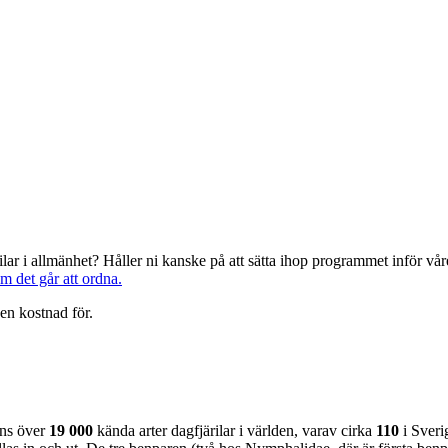
järilar i allmänhet? Håller ni kanske på att sätta ihop programmet inför 
om det går att ordna.
en kostnad för.
nns över
19 000
kända arter dagfjärilar i världen, varav cirka
110
i Sveri