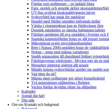
Fjärilar som pollinerare – en laddad fråga
Färg, storlek och genetik skiljer skogspärlemorfjär
UV-ljus avslöjar busksnabbvingens larver
Sydrovfjäril har smak för stadslivet
Handel med fjärilar omsätter miljontals dollar
Vätska i vingmembran kan ge fjärilsvingar färg
Drastisk minskning av danska habitatspecialister
Fjärilars spridning till nya områden i Sverige och
Spanska kamgräsfjärilar hotas av allt torrare somra
Mikroklimat avgör utvecklingshastighet
Bete i Natura 2000-områden hotar de väddnätfjäri
Nektar – tema med många variationer
Snabb anpassning till dagslängd hjälper svingelgräs
Fjärilslarvernas värdväxter– Mycket mer än en m
Monarker migrerar söderut allt senare
Mindre kräsna sydrovfjärilar sprider sig snabbt nor
Vad tittar du på?
Många slags pollinerare ger större bomullsskörd
Två generationer påfågelöga i Belgien
Vackra fjärilar skyddas oftare än alldagliga
Kalender
Anmäl dig här!
Din sida
Om oss
Kontakt och bakgrund
Bakgrund