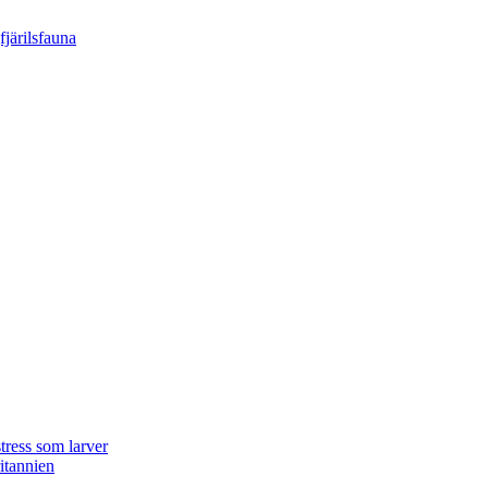
tress som larver
ritannien