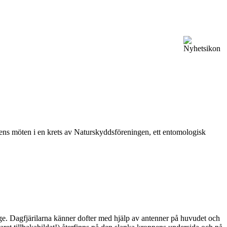
vårens möten i en krets av Naturskyddsföreningen, ett entomologisk
ge. Dagfjärilarna känner dofter med hjälp av antenner på huvudet och