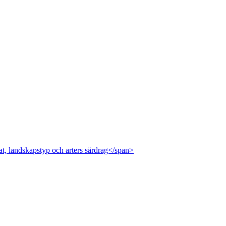
at, landskapstyp och arters särdrag</span>