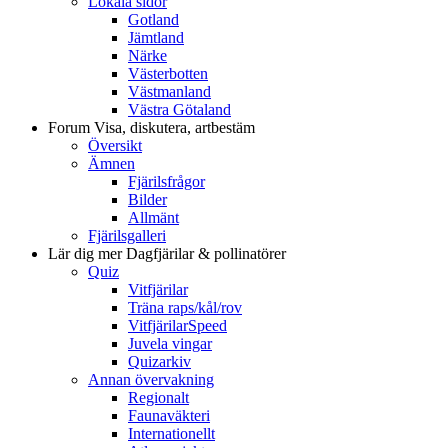
Lokala sidor
Gotland
Jämtland
Närke
Västerbotten
Västmanland
Västra Götaland
Forum
Visa, diskutera, artbestäm
Översikt
Ämnen
Fjärilsfrågor
Bilder
Allmänt
Fjärilsgalleri
Lär dig mer
Dagfjärilar & pollinatörer
Quiz
Vitfjärilar
Träna raps/kål/rov
VitfjärilarSpeed
Juvela vingar
Quizarkiv
Annan övervakning
Regionalt
Faunaväkteri
Internationellt