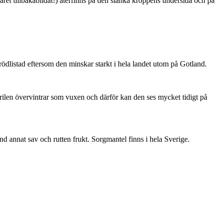
ret tillbakabildat!) återfinns på den slanka kroppens undersida och på
är rödlistad eftersom den minskar starkt i hela landet utom på Gotland.
ärilen övervintrar som vuxen och därför kan den ses mycket tidigt på
nd annat sav och rutten frukt. Sorgmantel finns i hela Sverige.