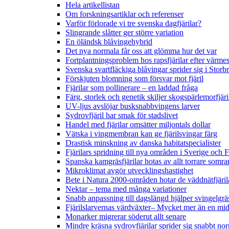
Hela artikellistan
Om forskningsartiklar och referenser
Varför förlorade vi tre svenska dagfjärilar?
Slingrande slåtter ger större variation
En öländsk blåvingehybrid
Det nya normala får oss att glömma hur det var
Fortplantningsproblem hos rapsfjärilar efter värmes
Svenska svartfläckiga blåvingar sprider sig i Storb
Förskjuten blomning som försvar mot fjäril
Fjärilar som pollinerare – en laddad fråga
Färg, storlek och genetik skiljer skogspärlemorfjär
UV-ljus avslöjar busksnabbvingens larver
Sydrovfjäril har smak för stadslivet
Handel med fjärilar omsätter miljontals dollar
Vätska i vingmembran kan ge fjärilsvingar färg
Drastisk minskning av danska habitatspecialister
Fjärilars spridning till nya områden i Sverige och
Spanska kamgräsfjärilar hotas av allt torrare somra
Mikroklimat avgör utvecklingshastighet
Bete i Natura 2000-områden hotar de väddnätfjäri
Nektar – tema med många variationer
Snabb anpassning till dagslängd hjälper svingelgräs
Fjärilslarvernas värdväxter– Mycket mer än en m
Monarker migrerar söderut allt senare
Mindre kräsna sydrovfjärilar sprider sig snabbt nor