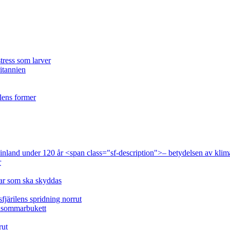
tress som larver
ritannien
ilens former
 Finland under 120 år <span class="sf-description">– betydelsen av klim
r
lar som ska skyddas
fjärilens spridning norrut
idsommarbukett
rut