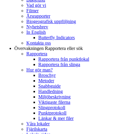
Vad gör vi
Filmer
Årsrapporter
Biogeografisk uppföljning
Nyhetsbrev
In English
Butterfly Indicators
Kontakta oss
Övervakningen
Rapportera eller sök
Rapportera
Rapportera från punktlokal
Rapportera från slinga
Hur gör man?
Broschyr
Metoder
Snabbguide
Handledning
Miljöbeskrivning
Viktigaste filerna
Slingprotokoll
Punktprotokoll
Länkar & mer filer
Våra lokaler
Fjärilskarta