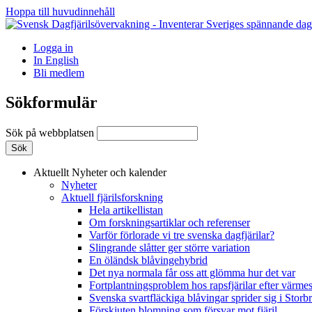
Hoppa till huvudinnehåll
Logga in
In English
Bli medlem
Sökformulär
Sök på webbplatsen
Aktuellt
Nyheter och kalender
Nyheter
Aktuell fjärilsforskning
Hela artikellistan
Om forskningsartiklar och referenser
Varför förlorade vi tre svenska dagfjärilar?
Slingrande slåtter ger större variation
En öländsk blåvingehybrid
Det nya normala får oss att glömma hur det var
Fortplantningsproblem hos rapsfjärilar efter värmes
Svenska svartfläckiga blåvingar sprider sig i Storb
Förskjuten blomning som försvar mot fjäril