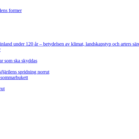
ilens former
 Finland under 120 år
– betydelsen av klimat, landskapstyp och arters sär
r
lar som ska skyddas
fjärilens spridning norrut
idsommarbukett
rut