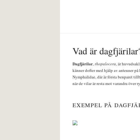
Vad är dagfjärilar
Dagfjärilar
,
rhopalocera
, är huvudsakl
känner dofter med hjälp av antenner på 
Nymphalidae, där är första benparet till
när de vilar är resta mot varandra över r
EXEMPEL PÅ DAGFJÄ