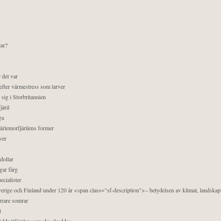
lar?
 det var
efter värmestress som larver
sig i Storbritannien
äril
ga
pärlemorfjärilens former
ver
dollar
gar färg
ecialister
 Sverige och Finland under 120 år <span class="sf-description">– betydelsen av klimat, landska
orrare somrar
t
äddnätfjärilar som ska skyddas