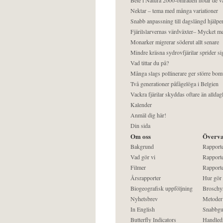
Nektar – tema med många variationer
Snabb anpassning till dagslängd hjälper
Fjärilslarvernas värdväxter– Mycket 
Monarker migrerar söderut allt senare
Mindre kräsna sydrovfjärilar sprider si
Vad tittar du på?
Många slags pollinerare ger större bom
Två generationer påfågelöga i Belgien
Vackra fjärilar skyddas oftare än alldag
Kalender
Anmäl dig här!
Din sida
Om oss
Överva
Bakgrund
Rapport
Vad gör vi
Rapporte
Filmer
Rapporte
Årsrapporter
Hur gör
Biogeografisk uppföljning
Broschy
Nyhetsbrev
Metoder
In English
Snabbgu
Butterfly Indicators
Handled