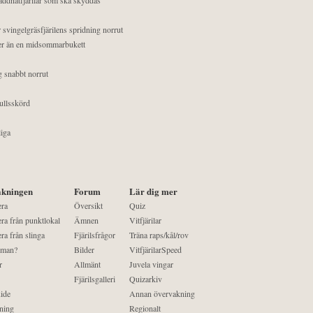
 svingelgräsfjärilens spridning norrut
mer än en midsommarbukett
g snabbt norrut
ullsskörd
liga
kningen
Forum
Lär dig mer
era
Översikt
Quiz
ra från punktlokal
Ämnen
Vitfjärilar
ra från slinga
Fjärilsfrågor
Träna raps/kål/rov
 man?
Bilder
VitfjärilarSpeed
r
Allmänt
Juvela vingar
Fjärilsgalleri
Quizarkiv
ide
Annan övervakning
ning
Regionalt