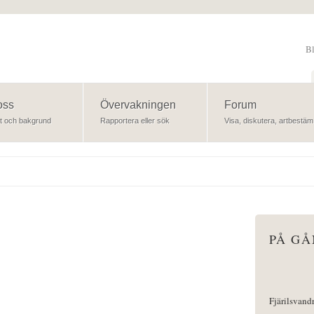
B
Sök
oss
Övervakningen
Forum
t och bakgrund
Rapportera eller sök
Visa, diskutera, artbestäm
PÅ G
Fjärilsvand