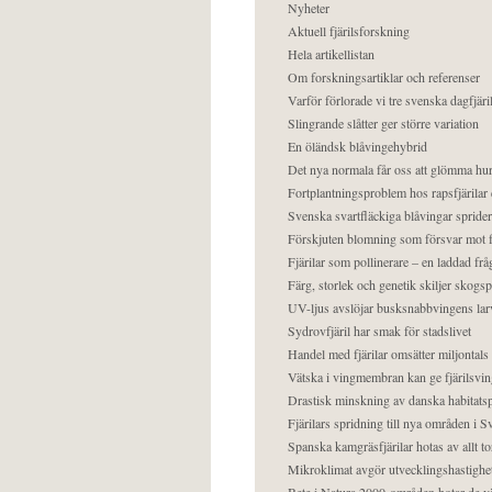
Nyheter
Aktuell fjärilsforskning
Hela artikellistan
Om forskningsartiklar och referenser
Varför förlorade vi tre svenska dagfjäri
Slingrande slåtter ger större variation
En öländsk blåvingehybrid
Det nya normala får oss att glömma hur
Fortplantningsproblem hos rapsfjärilar 
Svenska svartfläckiga blåvingar sprider 
Förskjuten blomning som försvar mot fj
Fjärilar som pollinerare – en laddad frå
Färg, storlek och genetik skiljer skogs
UV-ljus avslöjar busksnabbvingens lar
Sydrovfjäril har smak för stadslivet
Handel med fjärilar omsätter miljontals 
Vätska i vingmembran kan ge fjärilsvin
Drastisk minskning av danska habitatsp
Fjärilars spridning till nya områden i
Spanska kamgräsfjärilar hotas av allt t
Mikroklimat avgör utvecklingshastighe
Bete i Natura 2000-områden hotar de v