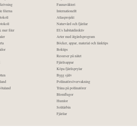
krivning
Faunaväkteri
e filerna
Internationellt
tokoll
Atlasprojekt
tokoll
Naturvård och fjärilar
 mer filer
EUs habitatdirektiv
aler
Arter med åtgärdsprogram
rta
Böcker, appar, material och länktips
idor
Boktips
Resurser på nätet
d
Fjärilsappar
Köpa fjärilsprylar
tten
Bygg själv
land
Pollinatörsövervakning
ötaland
Träna på pollinatörer
Blomflugor
Humlor
Solitärbin
Fjärilar