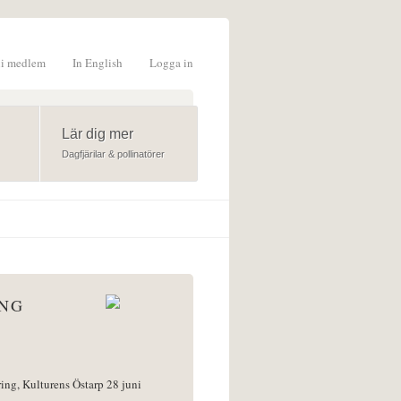
li medlem
In English
Logga in
formulär
Lär dig mer
Dagfjärilar & pollinatörer
ÅNG
ring, Kulturens Östarp 28 juni