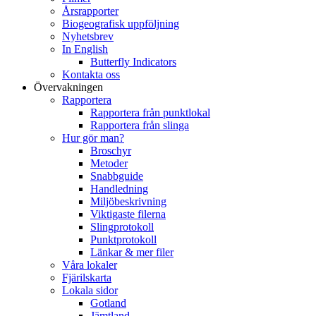
Årsrapporter
Biogeografisk uppföljning
Nyhetsbrev
In English
Butterfly Indicators
Kontakta oss
Övervakningen
Rapportera
Rapportera från punktlokal
Rapportera från slinga
Hur gör man?
Broschyr
Metoder
Snabbguide
Handledning
Miljöbeskrivning
Viktigaste filerna
Slingprotokoll
Punktprotokoll
Länkar & mer filer
Våra lokaler
Fjärilskarta
Lokala sidor
Gotland
Jämtland