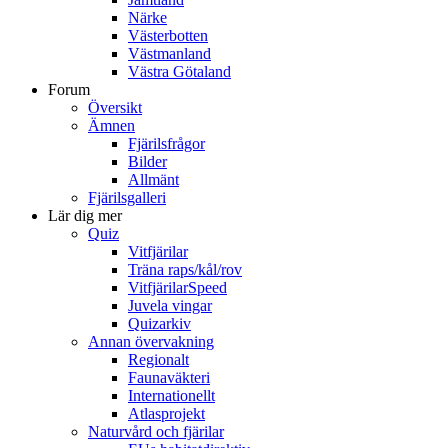
Närke
Västerbotten
Västmanland
Västra Götaland
Forum
Översikt
Ämnen
Fjärilsfrågor
Bilder
Allmänt
Fjärilsgalleri
Lär dig mer
Quiz
Vitfjärilar
Träna raps/kål/rov
VitfjärilarSpeed
Juvela vingar
Quizarkiv
Annan övervakning
Regionalt
Faunaväkteri
Internationellt
Atlasprojekt
Naturvård och fjärilar