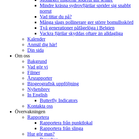
Mindre kräsna sydrovfjärilar sprider sig snabbt
norrut
Vad tittar du på?
Många slags pollinerare ger större bomullsskörd
Två generationer påfågelöga i Belgien
Vackra fjärilar skyddas oftare än alldagliga
Kalender
Anmäl dig här!
Din sida
Om oss
Bakgrund
Vad gör vi
Filmer
Årsrapporter
Biogeografisk uppföljning
Nyhetsbrev
In English
Butterfly Indicators
Kontakta oss
Övervakningen
Rapportera
Rapportera från punktlokal
Rapportera från slinga
Hur gör man?