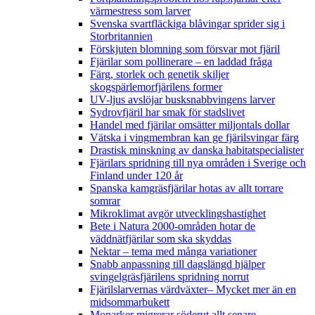
värmestress som larver
Svenska svartfläckiga blåvingar sprider sig i
Storbritannien
Förskjuten blomning som försvar mot fjäril
Fjärilar som pollinerare – en laddad fråga
Färg, storlek och genetik skiljer
skogspärlemorfjärilens former
UV-ljus avslöjar busksnabbvingens larver
Sydrovfjäril har smak för stadslivet
Handel med fjärilar omsätter miljontals dollar
Vätska i vingmembran kan ge fjärilsvingar färg
Drastisk minskning av danska habitatspecialister
Fjärilars spridning till nya områden i Sverige och
Finland under 120 år
Spanska kamgräsfjärilar hotas av allt torrare
somrar
Mikroklimat avgör utvecklingshastighet
Bete i Natura 2000-områden hotar de
väddnätfjärilar som ska skyddas
Nektar – tema med många variationer
Snabb anpassning till dagslängd hjälper
svingelgräsfjärilens spridning norrut
Fjärilslarvernas värdväxter– Mycket mer än en
midsommarbukett
Monarker migrerar söderut allt senare