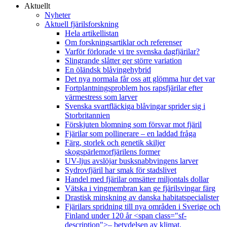
Aktuellt
Nyheter
Aktuell fjärilsforskning
Hela artikellistan
Om forskningsartiklar och referenser
Varför förlorade vi tre svenska dagfjärilar?
Slingrande slåtter ger större variation
En öländsk blåvingehybrid
Det nya normala får oss att glömma hur det var
Fortplantningsproblem hos rapsfjärilar efter
värmestress som larver
Svenska svartfläckiga blåvingar sprider sig i
Storbritannien
Förskjuten blomning som försvar mot fjäril
Fjärilar som pollinerare – en laddad fråga
Färg, storlek och genetik skiljer
skogspärlemorfjärilens former
UV-ljus avslöjar busksnabbvingens larver
Sydrovfjäril har smak för stadslivet
Handel med fjärilar omsätter miljontals dollar
Vätska i vingmembran kan ge fjärilsvingar färg
Drastisk minskning av danska habitatspecialister
Fjärilars spridning till nya områden i Sverige och
Finland under 120 år <span class="sf-
description">– betydelsen av klimat,