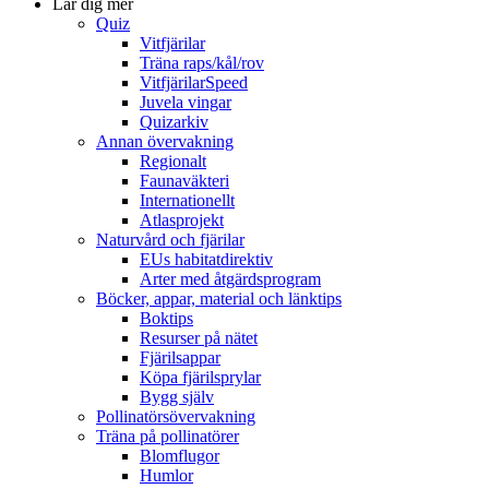
Lär dig mer
Quiz
Vitfjärilar
Träna raps/kål/rov
VitfjärilarSpeed
Juvela vingar
Quizarkiv
Annan övervakning
Regionalt
Faunaväkteri
Internationellt
Atlasprojekt
Naturvård och fjärilar
EUs habitatdirektiv
Arter med åtgärdsprogram
Böcker, appar, material och länktips
Boktips
Resurser på nätet
Fjärilsappar
Köpa fjärilsprylar
Bygg själv
Pollinatörsövervakning
Träna på pollinatörer
Blomflugor
Humlor