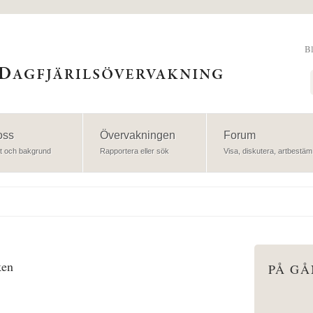
B
Sök
oss
Övervakningen
Forum
t och bakgrund
Rapportera eller sök
Visa, diskutera, artbestäm
ken
PÅ G