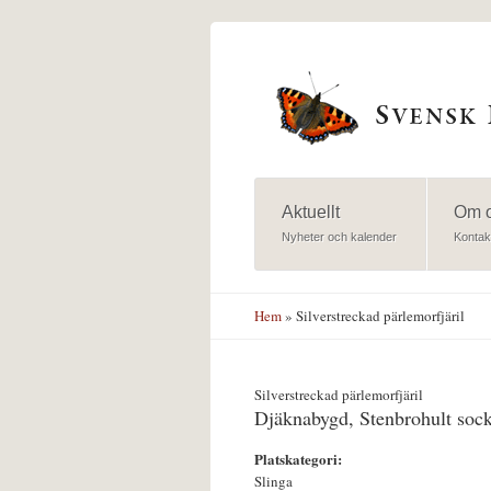
Hoppa till huvudinnehåll
Aktuellt
Om 
Nyheter och kalender
Kontak
Hem
» Silverstreckad pärlemorfjäril
Silverstreckad pärlemorfjäril
Djäknabygd, Stenbrohult soc
Platskategori:
Slinga