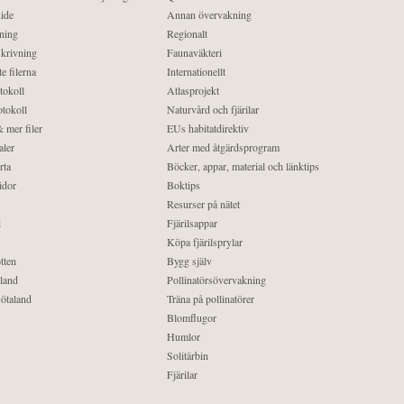
ide
Annan övervakning
ning
Regionalt
krivning
Faunaväkteri
e filerna
Internationellt
tokoll
Atlasprojekt
tokoll
Naturvård och fjärilar
 mer filer
EUs habitatdirektiv
aler
Arter med åtgärdsprogram
rta
Böcker, appar, material och länktips
idor
Boktips
Resurser på nätet
d
Fjärilsappar
Köpa fjärilsprylar
tten
Bygg själv
land
Pollinatörsövervakning
ötaland
Träna på pollinatörer
Blomflugor
Humlor
Solitärbin
Fjärilar