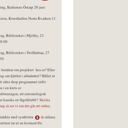
ring, Kulturens Östarp 28 juni
rsion, Konsthallen Norra Kvarken 11
rag, Biblioteket i Mjölby, 23
18:00
rag, Biblioteket i Trollhättan, 27
:30
vi berättar om projektet hos er? Eller
rag om fjärilar i allmänhet? Håller ni
tt sätta ihop programmet inför
n i en krets av
föreningen, ett entomologisk
ler kanske en fågelklubb?
Skicka
ring så ser vi om det går att ordna.
r märkta med symbolen
är sådana
tören tar ut en kostnad för.