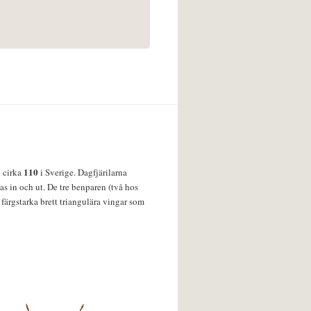
110
v cirka
i Sverige. Dagfjärilarna
s in och ut. De tre benparen (två hos
färgstarka brett triangulära vingar som