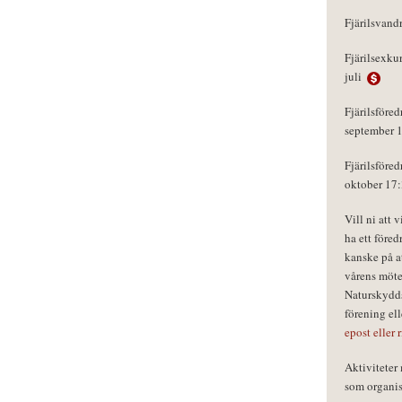
Fjärilsvand
Fjärilsexku
juli
Fjärilsföred
september 
Fjärilsföred
oktober 17
Vill ni att 
ha ett föred
kanske på a
vårens möte
Naturskydds
förening el
epost eller 
Aktivitete
som organisa