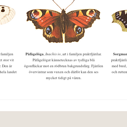
Påfågelöga
Sorgman
 i familjen
,
Inachis io
, art i familjen praktfjärilar.
t stor vit
Påfågelögat kännetecknas av tydliga blå
praktfjäri
r. Den är
ögonfläckar mot en rödbrun bakgrundsfärg. Fjärilen
med bred,
 hela landet
övervintrar som vuxen och därför kan den ses
och rutten
mycket tidigt på våren.