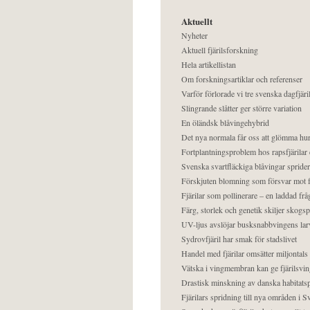
Aktuellt
Nyheter
Aktuell fjärilsforskning
Hela artikellistan
Om forskningsartiklar och referenser
Varför förlorade vi tre svenska dagfjäri
Slingrande slåtter ger större variation
En öländsk blåvingehybrid
Det nya normala får oss att glömma hur
Fortplantningsproblem hos rapsfjärilar 
Svenska svartfläckiga blåvingar sprider 
Förskjuten blomning som försvar mot fj
Fjärilar som pollinerare – en laddad frå
Färg, storlek och genetik skiljer skogs
UV-ljus avslöjar busksnabbvingens lar
Sydrovfjäril har smak för stadslivet
Handel med fjärilar omsätter miljontals 
Vätska i vingmembran kan ge fjärilsvin
Drastisk minskning av danska habitatsp
Fjärilars spridning till nya områden i