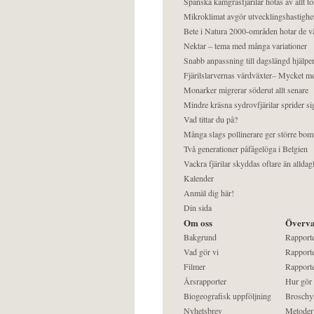
Spanska kamgräsfjärilar hotas av allt t
Mikroklimat avgör utvecklingshastighe
Bete i Natura 2000-områden hotar de v
Nektar – tema med många variationer
Snabb anpassning till dagslängd hjälper
Fjärilslarvernas värdväxter– Mycket 
Monarker migrerar söderut allt senare
Mindre kräsna sydrovfjärilar sprider si
Vad tittar du på?
Många slags pollinerare ger större bom
Två generationer påfågelöga i Belgien
Vackra fjärilar skyddas oftare än alldag
Kalender
Anmäl dig här!
Din sida
Om oss
Överva
Bakgrund
Rapport
Vad gör vi
Rapporte
Filmer
Rapporte
Årsrapporter
Hur gör
Biogeografisk uppföljning
Broschy
Nyhetsbrev
Metoder