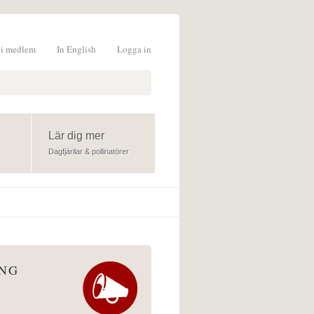
li medlem
In English
Logga in
formulär
Lär dig mer
Dagfjärilar & pollinatörer
ÅNG