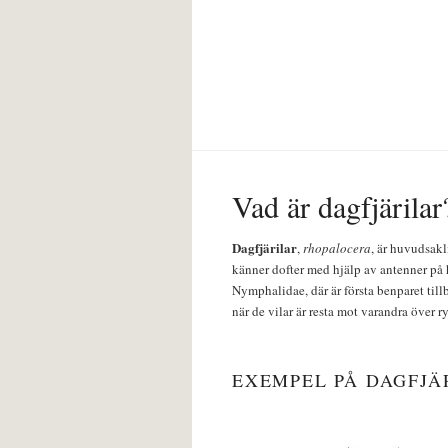
Vad är dagfjärilar
Dagfjärilar
,
rhopalocera
, är huvudsakl
känner dofter med hjälp av antenner på 
Nymphalidae, där är första benparet till
när de vilar är resta mot varandra över r
EXEMPEL PÅ DAGFJÄ