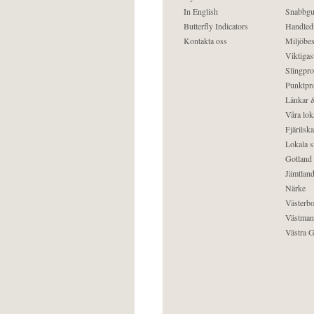
In English
Snabbgu
Butterfly Indicators
Handled
Kontakta oss
Miljöbes
Viktigast
Slingpro
Punktpro
Länkar &
Våra lok
Fjärilska
Lokala s
Gotland
Jämtlan
Närke
Västerbo
Västman
Västra G