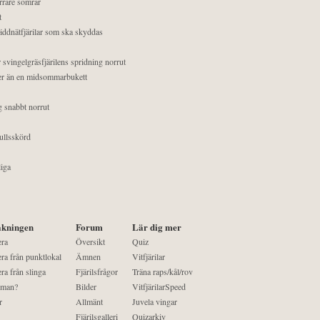
orrare somrar
t
äddnätfjärilar som ska skyddas
 svingelgräsfjärilens spridning norrut
mer än en midsommarbukett
g snabbt norrut
ullsskörd
liga
kningen
Forum
Lär dig mer
era
Översikt
Quiz
ra från punktlokal
Ämnen
Vitfjärilar
ra från slinga
Fjärilsfrågor
Träna raps/kål/rov
 man?
Bilder
VitfjärilarSpeed
r
Allmänt
Juvela vingar
Fjärilsgalleri
Quizarkiv