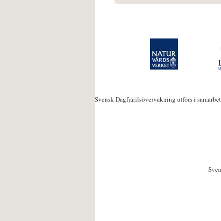
Svensk Dagfjärilsövervakning utförs i samarbe
Sven