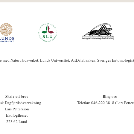
te med Naturvårdsverket, Lunds Universitet, ArtDatabanken, Sveriges Entomologis
Skriv ett brev
Ring oss
sk Dagfjärilsövervakning
Telefon: 046-222 3818 (Lars Petter
Lars Pettersson
Ekologihuset
223 62 Lund