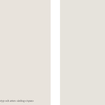
pstyp och arters särdrag</span>