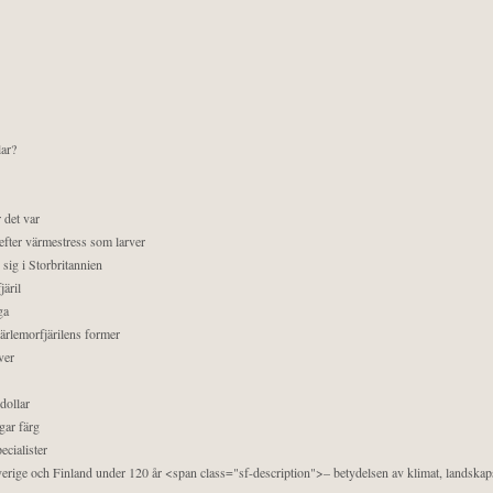
lar?
 det var
efter värmestress som larver
sig i Storbritannien
äril
ga
pärlemorfjärilens former
ver
dollar
gar färg
ecialister
 Sverige och Finland under 120 år <span class="sf-description">– betydelsen av klimat, landska