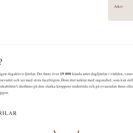
Arkiv
?
19 000
igen dagaktiva fjärilar. Det finns över
kända arter dagfjärilar i världen, vara
huvudet och ser med stora facettögon. Dom äter nektar med sugsnabel, som kan rulla
bakabildat!) återfinns på den slanka kroppens undersida och på ovansidan finns ofta 
yggen.
RILAR