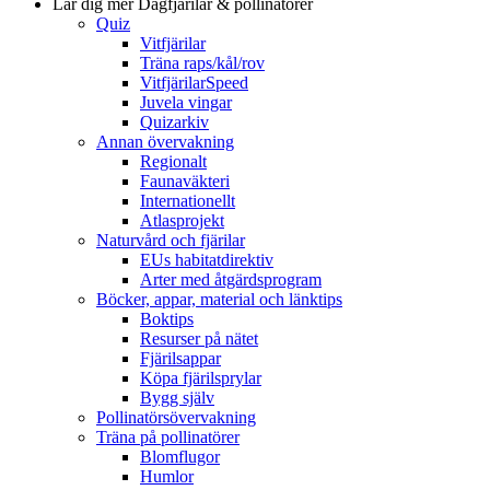
Lär dig mer
Dagfjärilar & pollinatörer
Quiz
Vitfjärilar
Träna raps/kål/rov
VitfjärilarSpeed
Juvela vingar
Quizarkiv
Annan övervakning
Regionalt
Faunaväkteri
Internationellt
Atlasprojekt
Naturvård och fjärilar
EUs habitatdirektiv
Arter med åtgärdsprogram
Böcker, appar, material och länktips
Boktips
Resurser på nätet
Fjärilsappar
Köpa fjärilsprylar
Bygg själv
Pollinatörsövervakning
Träna på pollinatörer
Blomflugor
Humlor