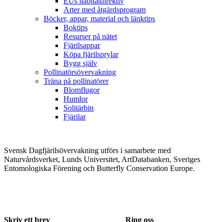
EUs habitatdirektiv
Arter med åtgärdsprogram
Böcker, appar, material och länktips
Boktips
Resurser på nätet
Fjärilsappar
Köpa fjärilsprylar
Bygg själv
Pollinatörsövervakning
Träna på pollinatörer
Blomflugor
Humlor
Solitärbin
Fjärilar
Svensk Dagfjärilsövervakning utförs i samarbete med
Naturvårdsverket, Lunds Universitet, ArtDatabanken, Sveriges
Entomologiska Förening och Butterfly Conservation Europe.
Skriv ett brev
Ring oss