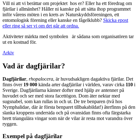
Vill ni att vi berättar om projektet hos er? Eller ha ett föredrag om
fjärilar i allmänhet? Håller ni kanske på att sätta ihop programmet
inför vårens möten i en krets av Naturskyddsföreningen, ett
entomologisk förening eller kanske en fågelklubb?
Skicka epost
eller ring så ser vi om det går att ordna.
Aktiviteter märkta med symbolen
är sådana som organisatören tar
ut en kostnad för.
Arkiv
Vad är dagfjärilar?
Dagfjärilar
,
rhopalocera
, är huvudsakligen dagaktiva fjärilar. Det
finns över
19 000
kända arter dagfjärilar i världen, varav cirka
110
i
Sverige. Dagfjärilarna känner dofter med hjälp av antenner på
huvudet och ser med stora facettögon. Dom äter nektar med
sugsnabel, som kan rullas in och ut. De tre benparen (två hos
Nymphalidae, där är första benparet tillbakabildat!) återfinns på den
slanka kroppens undersida och på ovansidan finns ofta färgstarka
brett triangulära vingar som när de vilar är resta mot varandra över
ryggen.
Exempel på dagfjärilar