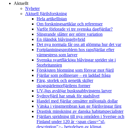
Aktuellt
Nyheter
Aktuell fjärilsforskning
Hela artikellistan
Om forskningsartiklar och referenser
Varför förlorade vi tre svenska dagfjärilar?
Slingrande slåtter ger större variation
En öländsk blåvingehybrid
Det nya normala får oss att glömma hur det var
Fortplantningsproblem hos rapsfjärilar efter
värmestress som larver
Svenska svartfläckiga blåvingar sprider sig i
Storbritannien
Förskjuten blomning som försvar mot fjäril
Fjärilar som pollinerare – en laddad fråga
Färg, storlek och genetik skiljer
skogspärlemorfjärilens former
UV-ljus avslöjar busksnabbvingens larver
Sydrovfjäril har smak för stadslivet
Handel med fjärilar omsätter miljontals dollar
Vätska i vingmembran kan ge fjärilsvingar färg
Drastisk minskning av danska habitatspecialister
Fjärilars spridning till nya områden i Sverige och
Finland under 120 år <span class="sf-
description">– betydelsen av klimat,