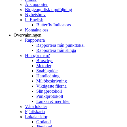
Årsrapporter
Biogeografisk uppföljning
Nyhetsbrev
In English
Butterfly Indicators
Kontakta oss
Övervakningen
Rapportera
Rapportera från punktlokal
Rapportera från slinga
Hur gör man?
Broschyr
Metoder
Snabbguide
Handledning
Miljöbeskrivning
Viktigaste filerna
Slingprotokoll
Punktprotokoll
Länkar & mer filer
Våra lokaler
Fjärilskarta
Lokala sidor
Gotland
Jämtland