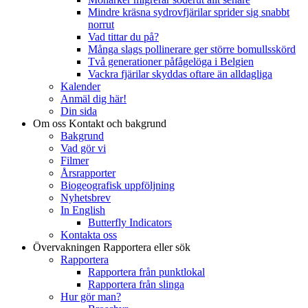
Mindre kräsna sydrovfjärilar sprider sig snabbt
norrut
Vad tittar du på?
Många slags pollinerare ger större bomullsskörd
Två generationer påfågelöga i Belgien
Vackra fjärilar skyddas oftare än alldagliga
Kalender
Anmäl dig här!
Din sida
Om oss
Kontakt och bakgrund
Bakgrund
Vad gör vi
Filmer
Årsrapporter
Biogeografisk uppföljning
Nyhetsbrev
In English
Butterfly Indicators
Kontakta oss
Övervakningen
Rapportera eller sök
Rapportera
Rapportera från punktlokal
Rapportera från slinga
Hur gör man?