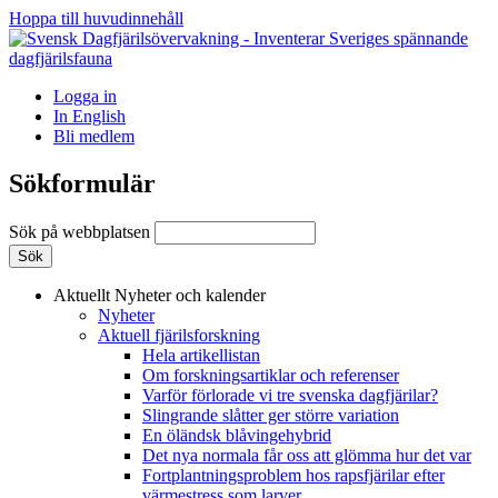
Hoppa till huvudinnehåll
Logga in
In English
Bli medlem
Sökformulär
Sök på webbplatsen
Aktuellt
Nyheter och kalender
Nyheter
Aktuell fjärilsforskning
Hela artikellistan
Om forskningsartiklar och referenser
Varför förlorade vi tre svenska dagfjärilar?
Slingrande slåtter ger större variation
En öländsk blåvingehybrid
Det nya normala får oss att glömma hur det var
Fortplantningsproblem hos rapsfjärilar efter
värmestress som larver