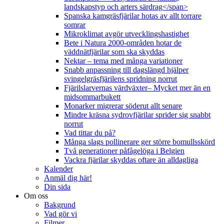
landskapstyp och arters särdrag</span>
Spanska kamgräsfjärilar hotas av allt torrare
somrar
Mikroklimat avgör utvecklingshastighet
Bete i Natura 2000-områden hotar de
väddnätfjärilar som ska skyddas
Nektar – tema med många variationer
Snabb anpassning till dagslängd hjälper
svingelgräsfjärilens spridning norrut
Fjärilslarvernas värdväxter– Mycket mer än en
midsommarbukett
Monarker migrerar söderut allt senare
Mindre kräsna sydrovfjärilar sprider sig snabbt
norrut
Vad tittar du på?
Många slags pollinerare ger större bomullsskörd
Två generationer påfågelöga i Belgien
Vackra fjärilar skyddas oftare än alldagliga
Kalender
Anmäl dig här!
Din sida
Om oss
Bakgrund
Vad gör vi
Filmer