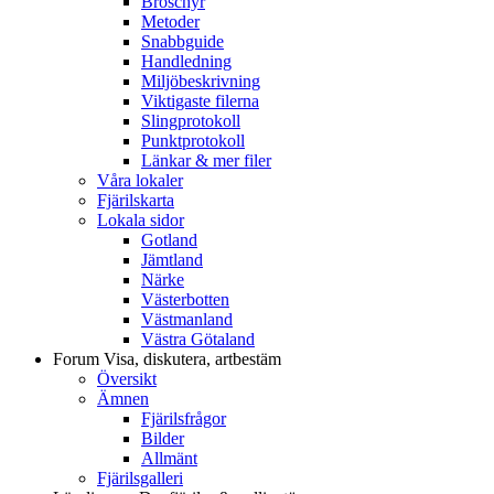
Broschyr
Metoder
Snabbguide
Handledning
Miljöbeskrivning
Viktigaste filerna
Slingprotokoll
Punktprotokoll
Länkar & mer filer
Våra lokaler
Fjärilskarta
Lokala sidor
Gotland
Jämtland
Närke
Västerbotten
Västmanland
Västra Götaland
Forum
Visa, diskutera, artbestäm
Översikt
Ämnen
Fjärilsfrågor
Bilder
Allmänt
Fjärilsgalleri