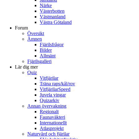
Närke
Västerbotten
Västmanland
Västra Götaland
Forum
Översikt
Ämnen
Fjärilsfrågor
Bilder
Allmänt
Fjärilsgalleri
Lär dig mer
Quiz
Vitfjärilar
Träna raps/kål/rov
VitfjärilarSpeed
Juvela vingar
Quizarkiv
Annan övervakning
Regionalt
Faunaväkteri
Internationellt
Atlasprojekt
Naturvård och fjärilar