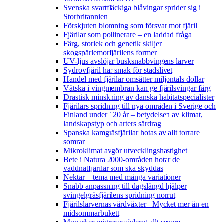
Svenska svartfläckiga blåvingar sprider sig i
Storbritannien
Förskjuten blomning som försvar mot fjäril
Fjärilar som pollinerare – en laddad fråga
Färg, storlek och genetik skiljer
skogspärlemorfjärilens former
UV-ljus avslöjar busksnabbvingens larver
Sydrovfjäril har smak för stadslivet
Handel med fjärilar omsätter miljontals dollar
Vätska i vingmembran kan ge fjärilsvingar färg
Drastisk minskning av danska habitatspecialister
Fjärilars spridning till nya områden i Sverige och
Finland under 120 år
– betydelsen av klimat,
landskapstyp och arters särdrag
Spanska kamgräsfjärilar hotas av allt torrare
somrar
Mikroklimat avgör utvecklingshastighet
Bete i Natura 2000-områden hotar de
väddnätfjärilar som ska skyddas
Nektar – tema med många variationer
Snabb anpassning till dagslängd hjälper
svingelgräsfjärilens spridning norrut
Fjärilslarvernas värdväxter– Mycket mer än en
midsommarbukett
Monarker migrerar söderut allt senare