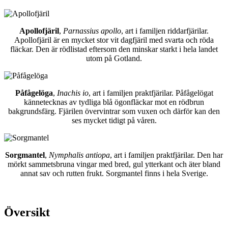
Apollofjäril
,
Parnassius apollo
, art i familjen riddarfjärilar.
Apollofjäril är en mycket stor vit dagfjäril med svarta och röda
fläckar. Den är rödlistad eftersom den minskar starkt i hela landet
utom på Gotland.
Påfågelöga
,
Inachis io
, art i familjen praktfjärilar. Påfågelögat
kännetecknas av tydliga blå ögonfläckar mot en rödbrun
bakgrundsfärg. Fjärilen övervintrar som vuxen och därför kan den
ses mycket tidigt på våren.
Sorgmantel
,
Nymphalis antiopa
, art i familjen praktfjärilar. Den har
mörkt sammetsbruna vingar med bred, gul ytterkant och äter bland
annat sav och rutten frukt. Sorgmantel finns i hela Sverige.
Översikt