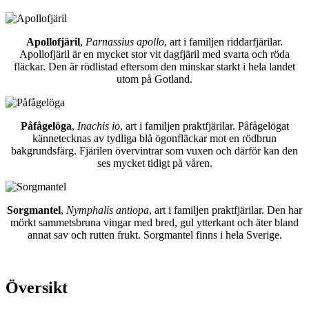
Apollofjäril
,
Parnassius apollo
, art i familjen riddarfjärilar.
Apollofjäril är en mycket stor vit dagfjäril med svarta och röda
fläckar. Den är rödlistad eftersom den minskar starkt i hela landet
utom på Gotland.
Påfågelöga
,
Inachis io
, art i familjen praktfjärilar. Påfågelögat
kännetecknas av tydliga blå ögonfläckar mot en rödbrun
bakgrundsfärg. Fjärilen övervintrar som vuxen och därför kan den
ses mycket tidigt på våren.
Sorgmantel
,
Nymphalis antiopa
, art i familjen praktfjärilar. Den har
mörkt sammetsbruna vingar med bred, gul ytterkant och äter bland
annat sav och rutten frukt. Sorgmantel finns i hela Sverige.
Översikt