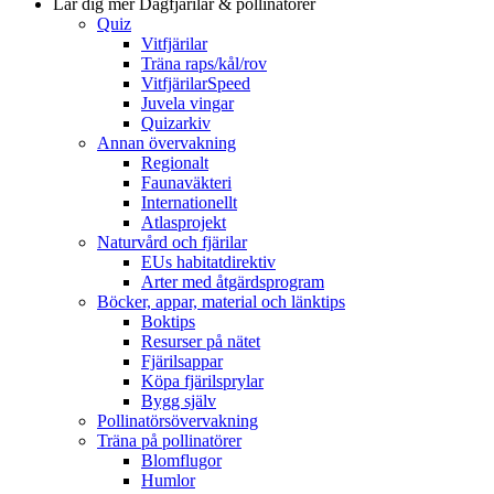
Lär dig mer
Dagfjärilar & pollinatörer
Quiz
Vitfjärilar
Träna raps/kål/rov
VitfjärilarSpeed
Juvela vingar
Quizarkiv
Annan övervakning
Regionalt
Faunaväkteri
Internationellt
Atlasprojekt
Naturvård och fjärilar
EUs habitatdirektiv
Arter med åtgärdsprogram
Böcker, appar, material och länktips
Boktips
Resurser på nätet
Fjärilsappar
Köpa fjärilsprylar
Bygg själv
Pollinatörsövervakning
Träna på pollinatörer
Blomflugor
Humlor