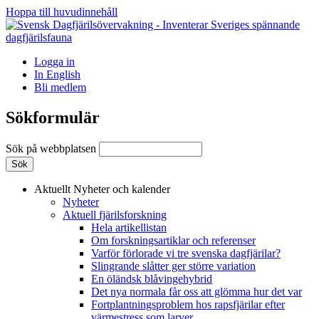
Hoppa till huvudinnehåll
Logga in
In English
Bli medlem
Sökformulär
Sök på webbplatsen
Aktuellt
Nyheter och kalender
Nyheter
Aktuell fjärilsforskning
Hela artikellistan
Om forskningsartiklar och referenser
Varför förlorade vi tre svenska dagfjärilar?
Slingrande slåtter ger större variation
En öländsk blåvingehybrid
Det nya normala får oss att glömma hur det var
Fortplantningsproblem hos rapsfjärilar efter
värmestress som larver