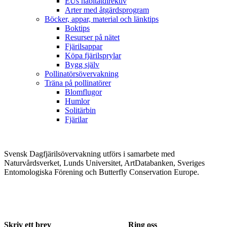
EUs habitatdirektiv
Arter med åtgärdsprogram
Böcker, appar, material och länktips
Boktips
Resurser på nätet
Fjärilsappar
Köpa fjärilsprylar
Bygg själv
Pollinatörsövervakning
Träna på pollinatörer
Blomflugor
Humlor
Solitärbin
Fjärilar
Svensk Dagfjärilsövervakning utförs i samarbete med
Naturvårdsverket, Lunds Universitet, ArtDatabanken, Sveriges
Entomologiska Förening och Butterfly Conservation Europe.
Skriv ett brev
Ring oss