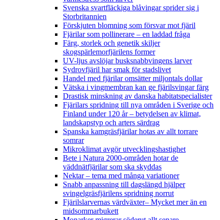
Svenska svartfläckiga blåvingar sprider sig i
Storbritannien
Förskjuten blomning som försvar mot fjäril
Fjärilar som pollinerare – en laddad fråga
Färg, storlek och genetik skiljer
skogspärlemorfjärilens former
UV-ljus avslöjar busksnabbvingens larver
Sydrovfjäril har smak för stadslivet
Handel med fjärilar omsätter miljontals dollar
Vätska i vingmembran kan ge fjärilsvingar färg
Drastisk minskning av danska habitatspecialister
Fjärilars spridning till nya områden i Sverige och
Finland under 120 år
– betydelsen av klimat,
landskapstyp och arters särdrag
Spanska kamgräsfjärilar hotas av allt torrare
somrar
Mikroklimat avgör utvecklingshastighet
Bete i Natura 2000-områden hotar de
väddnätfjärilar som ska skyddas
Nektar – tema med många variationer
Snabb anpassning till dagslängd hjälper
svingelgräsfjärilens spridning norrut
Fjärilslarvernas värdväxter– Mycket mer än en
midsommarbukett
Monarker migrerar söderut allt senare