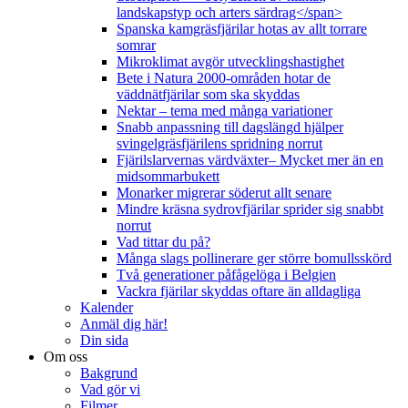
landskapstyp och arters särdrag</span>
Spanska kamgräsfjärilar hotas av allt torrare
somrar
Mikroklimat avgör utvecklingshastighet
Bete i Natura 2000-områden hotar de
väddnätfjärilar som ska skyddas
Nektar – tema med många variationer
Snabb anpassning till dagslängd hjälper
svingelgräsfjärilens spridning norrut
Fjärilslarvernas värdväxter– Mycket mer än en
midsommarbukett
Monarker migrerar söderut allt senare
Mindre kräsna sydrovfjärilar sprider sig snabbt
norrut
Vad tittar du på?
Många slags pollinerare ger större bomullsskörd
Två generationer påfågelöga i Belgien
Vackra fjärilar skyddas oftare än alldagliga
Kalender
Anmäl dig här!
Din sida
Om oss
Bakgrund
Vad gör vi
Filmer