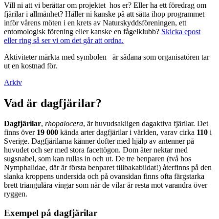
Vill ni att vi berättar om projektet hos er? Eller ha ett föredrag om
fjärilar i allmänhet? Håller ni kanske på att sätta ihop programmet
inför vårens möten i en krets av Naturskyddsföreningen, ett
entomologisk förening eller kanske en fågelklubb?
Skicka epost
eller ring så ser vi om det går att ordna.
Aktiviteter märkta med symbolen
är sådana som organisatören tar
ut en kostnad för.
Arkiv
Vad är dagfjärilar?
Dagfjärilar
,
rhopalocera
, är huvudsakligen dagaktiva fjärilar. Det
finns över
19 000
kända arter dagfjärilar i världen, varav cirka
110
i
Sverige. Dagfjärilarna känner dofter med hjälp av antenner på
huvudet och ser med stora facettögon. Dom äter nektar med
sugsnabel, som kan rullas in och ut. De tre benparen (två hos
Nymphalidae, där är första benparet tillbakabildat!) återfinns på den
slanka kroppens undersida och på ovansidan finns ofta färgstarka
brett triangulära vingar som när de vilar är resta mot varandra över
ryggen.
Exempel på dagfjärilar