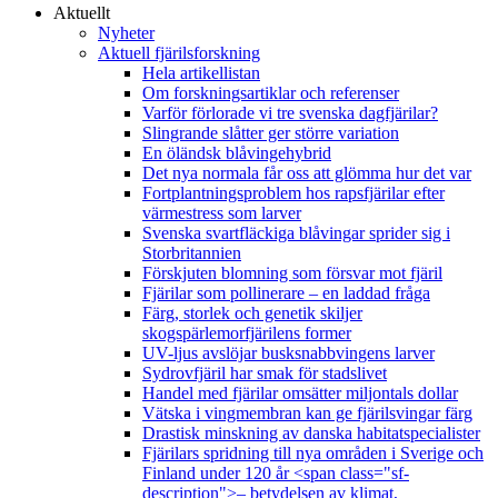
Aktuellt
Nyheter
Aktuell fjärilsforskning
Hela artikellistan
Om forskningsartiklar och referenser
Varför förlorade vi tre svenska dagfjärilar?
Slingrande slåtter ger större variation
En öländsk blåvingehybrid
Det nya normala får oss att glömma hur det var
Fortplantningsproblem hos rapsfjärilar efter
värmestress som larver
Svenska svartfläckiga blåvingar sprider sig i
Storbritannien
Förskjuten blomning som försvar mot fjäril
Fjärilar som pollinerare – en laddad fråga
Färg, storlek och genetik skiljer
skogspärlemorfjärilens former
UV-ljus avslöjar busksnabbvingens larver
Sydrovfjäril har smak för stadslivet
Handel med fjärilar omsätter miljontals dollar
Vätska i vingmembran kan ge fjärilsvingar färg
Drastisk minskning av danska habitatspecialister
Fjärilars spridning till nya områden i Sverige och
Finland under 120 år <span class="sf-
description">– betydelsen av klimat,