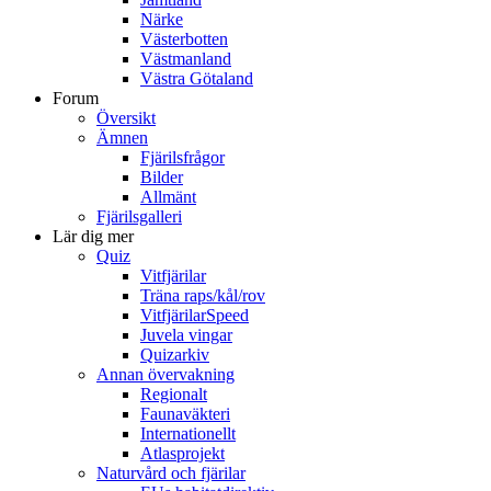
Närke
Västerbotten
Västmanland
Västra Götaland
Forum
Översikt
Ämnen
Fjärilsfrågor
Bilder
Allmänt
Fjärilsgalleri
Lär dig mer
Quiz
Vitfjärilar
Träna raps/kål/rov
VitfjärilarSpeed
Juvela vingar
Quizarkiv
Annan övervakning
Regionalt
Faunaväkteri
Internationellt
Atlasprojekt
Naturvård och fjärilar