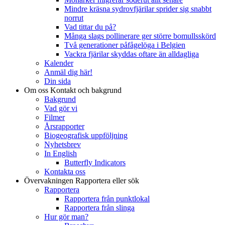
Mindre kräsna sydrovfjärilar sprider sig snabbt
norrut
Vad tittar du på?
Många slags pollinerare ger större bomullsskörd
Två generationer påfågelöga i Belgien
Vackra fjärilar skyddas oftare än alldagliga
Kalender
Anmäl dig här!
Din sida
Om oss
Kontakt och bakgrund
Bakgrund
Vad gör vi
Filmer
Årsrapporter
Biogeografisk uppföljning
Nyhetsbrev
In English
Butterfly Indicators
Kontakta oss
Övervakningen
Rapportera eller sök
Rapportera
Rapportera från punktlokal
Rapportera från slinga
Hur gör man?