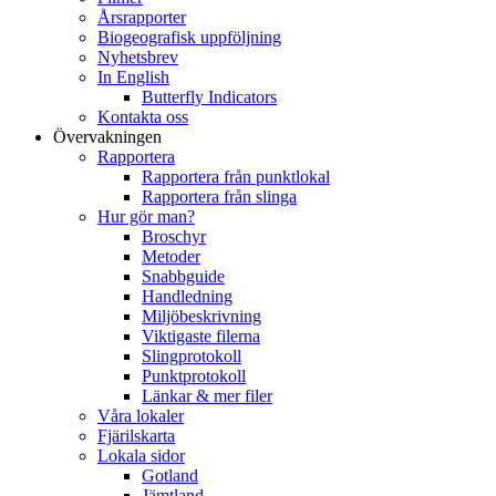
Årsrapporter
Biogeografisk uppföljning
Nyhetsbrev
In English
Butterfly Indicators
Kontakta oss
Övervakningen
Rapportera
Rapportera från punktlokal
Rapportera från slinga
Hur gör man?
Broschyr
Metoder
Snabbguide
Handledning
Miljöbeskrivning
Viktigaste filerna
Slingprotokoll
Punktprotokoll
Länkar & mer filer
Våra lokaler
Fjärilskarta
Lokala sidor
Gotland
Jämtland