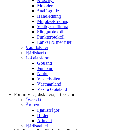
Broschyr
Metoder
Snabbguide
Handledning
Miljöbeskrivning
Viktigaste filerna
Slingprotokoll
Punktprotokoll
Länkar & mer filer
Våra lokaler
Fjärilskarta
Lokala sidor
Gotland
Jämtland
Närke
Västerbotten
Västmanland
Västra Götaland
Forum
Visa, diskutera, artbestäm
Översikt
Ämnen
Fjärilsfrågor
Bilder
Allmänt
Fjärilsgalleri