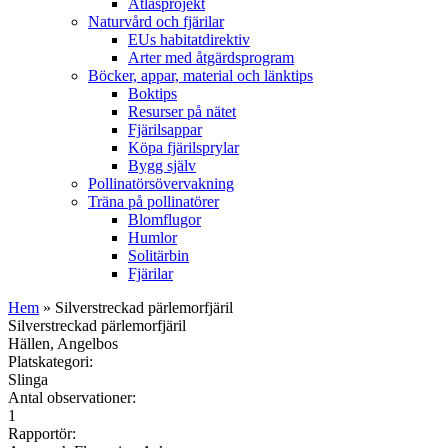
Atlasprojekt
Naturvård och fjärilar
EUs habitatdirektiv
Arter med åtgärdsprogram
Böcker, appar, material och länktips
Boktips
Resurser på nätet
Fjärilsappar
Köpa fjärilsprylar
Bygg själv
Pollinatörsövervakning
Träna på pollinatörer
Blomflugor
Humlor
Solitärbin
Fjärilar
Hem
» Silverstreckad pärlemorfjäril
Silverstreckad pärlemorfjäril
Hällen, Angelbos
Platskategori:
Slinga
Antal observationer:
1
Rapportör: