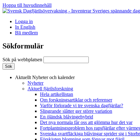
Hoppa till huvudinnehåll
Logga in
In English
Bli medlem
Sökformulär
Sök på webbplatsen
Aktuellt
Nyheter och kalender
Nyheter
Aktuell fjärilsforskning
Hela artikellistan
Om forskningsartiklar och referenser
Varför förlorade vi tre svenska dagfjärilar?
Slingrande slåtter ger större variation
En öländsk blåvingehybrid
Det nya normala får oss att glömma hur det var
Fortplantningsproblem hos rapsfjärilar efter värmes
Svenska svartfläckiga blåvingar sprider sig i Storb
Förskjuten blomning som försvar mot fjäril