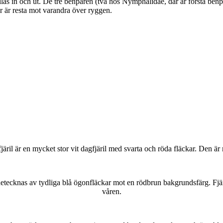
as in och ut. De tre benparen (två hos Nymphalidae, där är första benpa
ar är resta mot varandra över ryggen.
lofjäril är en mycket stor vit dagfjäril med svarta och röda fläckar. Den 
kännetecknas av tydliga blå ögonfläckar mot en rödbrun bakgrundsfärg. Fj
våren.