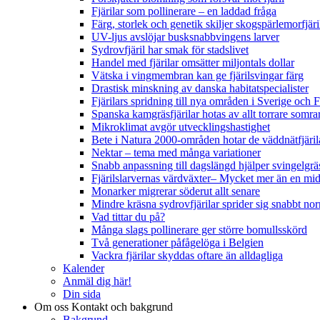
Fjärilar som pollinerare – en laddad fråga
Färg, storlek och genetik skiljer skogspärlemorfjär
UV-ljus avslöjar busksnabbvingens larver
Sydrovfjäril har smak för stadslivet
Handel med fjärilar omsätter miljontals dollar
Vätska i vingmembran kan ge fjärilsvingar färg
Drastisk minskning av danska habitatspecialister
Fjärilars spridning till nya områden i Sverige och
Spanska kamgräsfjärilar hotas av allt torrare somra
Mikroklimat avgör utvecklingshastighet
Bete i Natura 2000-områden hotar de väddnätfjäri
Nektar – tema med många variationer
Snabb anpassning till dagslängd hjälper svingelgräs
Fjärilslarvernas värdväxter– Mycket mer än en m
Monarker migrerar söderut allt senare
Mindre kräsna sydrovfjärilar sprider sig snabbt nor
Vad tittar du på?
Många slags pollinerare ger större bomullsskörd
Två generationer påfågelöga i Belgien
Vackra fjärilar skyddas oftare än alldagliga
Kalender
Anmäl dig här!
Din sida
Om oss
Kontakt och bakgrund
Bakgrund