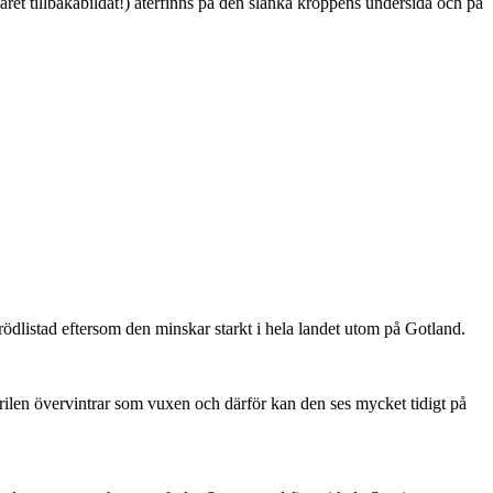
ret tillbakabildat!) återfinns på den slanka kroppens undersida och på
är rödlistad eftersom den minskar starkt i hela landet utom på Gotland.
ärilen övervintrar som vuxen och därför kan den ses mycket tidigt på