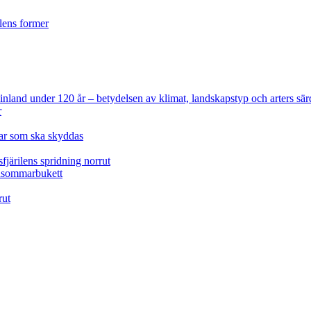
ilens former
 Finland under 120 år
– betydelsen av klimat, landskapstyp och arters sär
r
lar som ska skyddas
fjärilens spridning norrut
idsommarbukett
rut