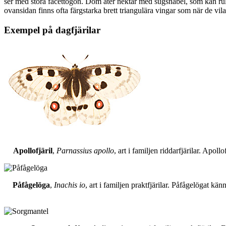
ser med stora facettögon. Dom äter nektar med sugsnabel, som kan rull
ovansidan finns ofta färgstarka brett triangulära vingar som när de vil
Exempel på dagfjärilar
Apollofjäril
,
Parnassius apollo
, art i familjen riddarfjärilar. Apol
Påfågelöga
,
Inachis io
, art i familjen praktfjärilar. Påfågelögat 