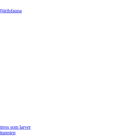
tress som larver
ritannien