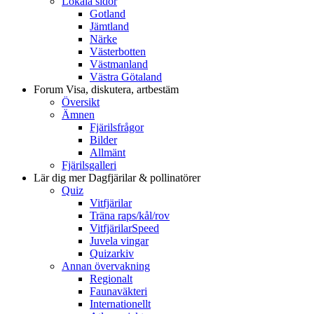
Lokala sidor
Gotland
Jämtland
Närke
Västerbotten
Västmanland
Västra Götaland
Forum
Visa, diskutera, artbestäm
Översikt
Ämnen
Fjärilsfrågor
Bilder
Allmänt
Fjärilsgalleri
Lär dig mer
Dagfjärilar & pollinatörer
Quiz
Vitfjärilar
Träna raps/kål/rov
VitfjärilarSpeed
Juvela vingar
Quizarkiv
Annan övervakning
Regionalt
Faunaväkteri
Internationellt