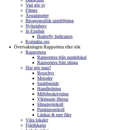
Vad gör vi
Filmer
Årsrapporter
Biogeografisk uppföljning
Nyhetsbrev
In English
Butterfly Indicators
Kontakta oss
Övervakningen
Rapportera eller sök
Rapportera
Rapportera från punktlokal
Rapportera från slinga
Hur gör man?
Broschyr
Metoder
Snabbguide
Handledning
Miljöbeskrivning
Viktigaste filerna
Slingprotokoll
Punktprotokoll
Länkar & mer filer
Våra lokaler
Fjärilskarta