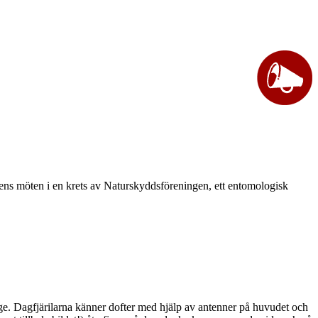
vårens möten i en krets av Naturskyddsföreningen, ett entomologisk
ge. Dagfjärilarna känner dofter med hjälp av antenner på huvudet och