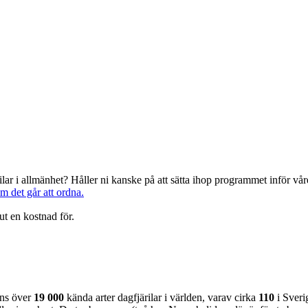
järilar i allmänhet? Håller ni kanske på att sätta ihop programmet inför 
om det går att ordna.
ut en kostnad för.
nns över
19 000
kända arter dagfjärilar i världen, varav cirka
110
i Sveri