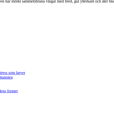
r. Den har mörkt sammetsbruna vingar med bred, gul ytterkant och äter bla
tress som larver
ritannien
ilens former