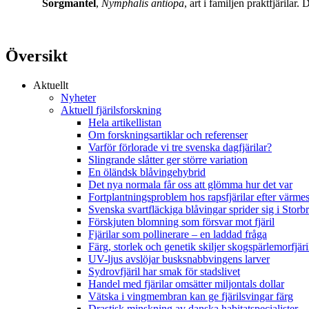
Sorgmantel
,
Nymphalis antiopa
, art i familjen praktfjärila
Översikt
Aktuellt
Nyheter
Aktuell fjärilsforskning
Hela artikellistan
Om forskningsartiklar och referenser
Varför förlorade vi tre svenska dagfjärilar?
Slingrande slåtter ger större variation
En öländsk blåvingehybrid
Det nya normala får oss att glömma hur det var
Fortplantningsproblem hos rapsfjärilar efter värmes
Svenska svartfläckiga blåvingar sprider sig i Storb
Förskjuten blomning som försvar mot fjäril
Fjärilar som pollinerare – en laddad fråga
Färg, storlek och genetik skiljer skogspärlemorfjär
UV-ljus avslöjar busksnabbvingens larver
Sydrovfjäril har smak för stadslivet
Handel med fjärilar omsätter miljontals dollar
Vätska i vingmembran kan ge fjärilsvingar färg
Drastisk minskning av danska habitatspecialister