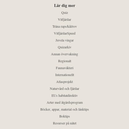
Lär dig mer
Quiz
Vitfjärilar
Träna raps/kål/rov
VitfjärilarSpeed
Juvela vingar
Quizarkiv
Annan övervakning
Regionalt
Faunaväkteri
Internationellt
Atlasprojekt
Naturvård och fjärilar
EUs habitatdirektiv
Arter med åtgärdsprogram
Böcker, appar, material och länktips
Boktips
Resurser på nätet