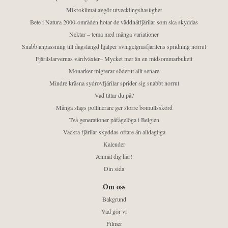
Mikroklimat avgör utvecklingshastighet
Bete i Natura 2000-områden hotar de väddnätfjärilar som ska skyddas
Nektar – tema med många variationer
Snabb anpassning till dagslängd hjälper svingelgräsfjärilens spridning norrut
Fjärilslarvernas värdväxter– Mycket mer än en midsommarbukett
Monarker migrerar söderut allt senare
Mindre kräsna sydrovfjärilar sprider sig snabbt norrut
Vad tittar du på?
Många slags pollinerare ger större bomullsskörd
Två generationer påfågelöga i Belgien
Vackra fjärilar skyddas oftare än alldagliga
Kalender
Anmäl dig här!
Din sida
Om oss
Bakgrund
Vad gör vi
Filmer