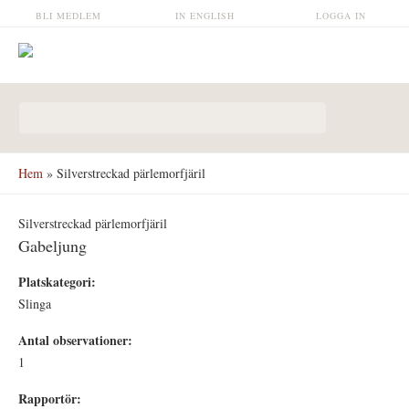
Hoppa till huvudinnehåll
BLI MEDLEM
IN ENGLISH
LOGGA IN
Sökformulär
Hem
» Silverstreckad pärlemorfjäril
Silverstreckad pärlemorfjäril
Gabeljung
Platskategori:
Slinga
Antal observationer:
1
Rapportör: