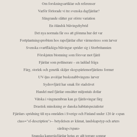
Om forskningsartiklar och referenser
Varför förlorade vi tre svenska dagfjärilar?
Slingrande slåtter ger större variation
En öländsk blåvingehybrid
Det nya normala får oss att glömma hur det var
Fortplantningsproblem hos rapsfjärilar efter värmestress som larver
Svenska svartfläckiga blåvingar sprider sig i Storbritannien
Förskjuten blomning som försvar mot fjäril
Fjärilar som pollinerare – en laddad fråga
Färg, storlek och genetik skiljer skogspärlemorfjärilens former
UV-ljus avslöjar busksnabbvingens larver
Sydrovfjäril har smak för stadslivet
Handel med fjärilar omsätter miljontals dollar
Vätska i vingmembran kan ge fjärilsvingar färg
Drastisk minskning av danska habitatspecialister
Fjärilars spridning till nya områden i Sverige och Finland under 120 år <span
class="sf-description">– betydelsen av klimat, landskapstyp och arters
särdrag</span>
Spanska kamgräsfjärilar hotas av allt torrare somrar