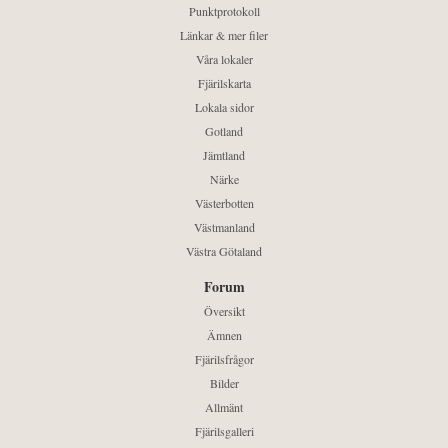
Punktprotokoll
Länkar & mer filer
Våra lokaler
Fjärilskarta
Lokala sidor
Gotland
Jämtland
Närke
Västerbotten
Västmanland
Västra Götaland
Forum
Översikt
Ämnen
Fjärilsfrågor
Bilder
Allmänt
Fjärilsgalleri