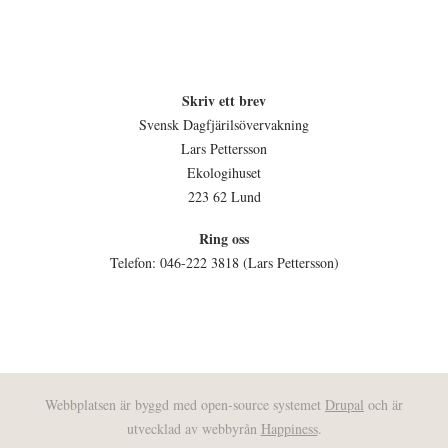
Skriv ett brev
Svensk Dagfjärilsövervakning
Lars Pettersson
Ekologihuset
223 62 Lund
Ring oss
Telefon: 046-222 3818 (Lars Pettersson)
Webbplatsen är byggd med open-source systemet
Drupal
och är
utvecklad av webbyrån
Happiness
.