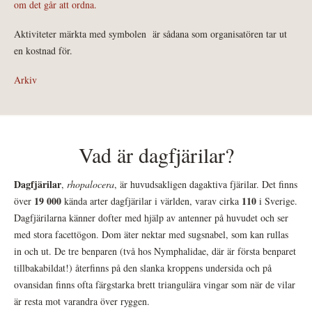
om det går att ordna.
Aktiviteter märkta med symbolen
är sådana som organisatören tar ut
en kostnad för.
Arkiv
Vad är dagfjärilar?
Dagfjärilar
,
rhopalocera
, är huvudsakligen dagaktiva fjärilar. Det finns
19 000
110
över
kända arter dagfjärilar i världen, varav cirka
i Sverige.
Dagfjärilarna känner dofter med hjälp av antenner på huvudet och ser
med stora facettögon. Dom äter nektar med sugsnabel, som kan rullas
in och ut. De tre benparen (två hos Nymphalidae, där är första benparet
tillbakabildat!) återfinns på den slanka kroppens undersida och på
ovansidan finns ofta färgstarka brett triangulära vingar som när de vilar
är resta mot varandra över ryggen.