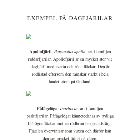
EXEMPEL PÅ DAGFJÄRILAR
Apollofjäril
,
Parnassius apollo
, art i familjen
riddarfjärilar. Apollofjäril är en mycket stor vit
dagfjäril med svarta och röda fläckar. Den är
rödlistad eftersom den minskar starkt i hela
landet utom på Gotland.
Påfågelöga
,
Inachis io
, art i familjen
praktfjärilar. Påfågelögat kännetecknas av tydliga
blå ögonfläckar mot en rödbrun bakgrundsfärg.
Fjärilen övervintrar som vuxen och därför kan
den ses mycket tidigt på våren.