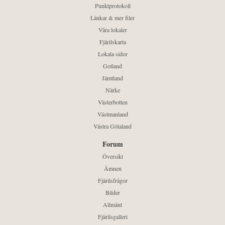
Punktprotokoll
Länkar & mer filer
Våra lokaler
Fjärilskarta
Lokala sidor
Gotland
Jämtland
Närke
Västerbotten
Västmanland
Västra Götaland
Forum
Översikt
Ämnen
Fjärilsfrågor
Bilder
Allmänt
Fjärilsgalleri