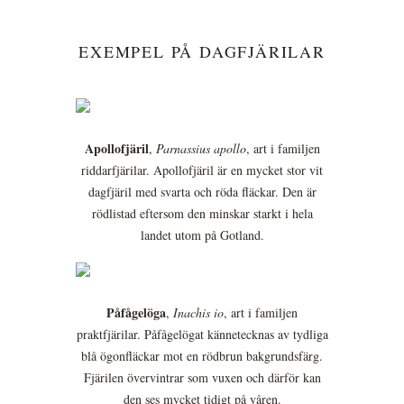
EXEMPEL PÅ DAGFJÄRILAR
Apollofjäril
,
Parnassius apollo
, art i familjen
riddarfjärilar. Apollofjäril är en mycket stor vit
dagfjäril med svarta och röda fläckar. Den är
rödlistad eftersom den minskar starkt i hela
landet utom på Gotland.
Påfågelöga
,
Inachis io
, art i familjen
praktfjärilar. Påfågelögat kännetecknas av tydliga
blå ögonfläckar mot en rödbrun bakgrundsfärg.
Fjärilen övervintrar som vuxen och därför kan
den ses mycket tidigt på våren.