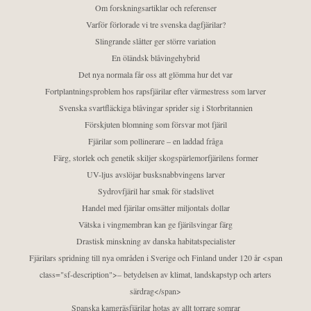
Om forskningsartiklar och referenser
Varför förlorade vi tre svenska dagfjärilar?
Slingrande slåtter ger större variation
En öländsk blåvingehybrid
Det nya normala får oss att glömma hur det var
Fortplantningsproblem hos rapsfjärilar efter värmestress som larver
Svenska svartfläckiga blåvingar sprider sig i Storbritannien
Förskjuten blomning som försvar mot fjäril
Fjärilar som pollinerare – en laddad fråga
Färg, storlek och genetik skiljer skogspärlemorfjärilens former
UV-ljus avslöjar busksnabbvingens larver
Sydrovfjäril har smak för stadslivet
Handel med fjärilar omsätter miljontals dollar
Vätska i vingmembran kan ge fjärilsvingar färg
Drastisk minskning av danska habitatspecialister
Fjärilars spridning till nya områden i Sverige och Finland under 120 år <span
class="sf-description">– betydelsen av klimat, landskapstyp och arters
särdrag</span>
Spanska kamgräsfjärilar hotas av allt torrare somrar