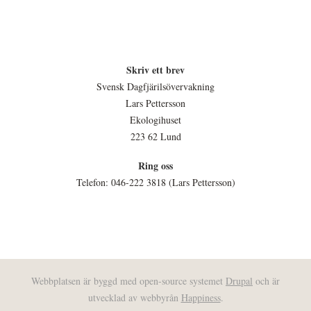
Skriv ett brev
Svensk Dagfjärilsövervakning
Lars Pettersson
Ekologihuset
223 62 Lund
Ring oss
Telefon: 046-222 3818 (Lars Pettersson)
Webbplatsen är byggd med open-source systemet
Drupal
och är
utvecklad av webbyrån
Happiness
.