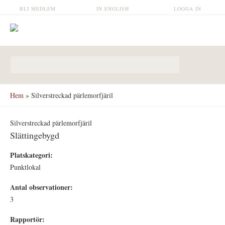
Hoppa till huvudinnehåll
BLI MEDLEM
IN ENGLISH
LOGGA IN
Sökformulär
Hem
» Silverstreckad pärlemorfjäril
Silverstreckad pärlemorfjäril
Slättingebygd
Platskategori:
Punktlokal
Antal observationer:
3
Rapportör: