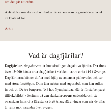
om det går att ordna.
Aktiviteter märkta med symbolen
är sådana som organisatören tar ut
en kostnad för.
Arkiv
Vad är dagfjärilar?
Dagfjärilar
,
rhopalocera
, är huvudsakligen dagaktiva fjärilar. Det finns
19 000
110
över
kända arter dagfjärilar i världen, varav cirka
i Sverige.
Dagfjärilarna känner dofter med hjälp av antenner på huvudet och ser
med stora facettögon. Dom äter nektar med sugsnabel, som kan rullas
in och ut. De tre benparen (två hos Nymphalidae, där är första benparet
tillbakabildat!) återfinns på den slanka kroppens undersida och på
ovansidan finns ofta färgstarka brett triangulära vingar som när de vilar
är resta mot varandra över ryggen.