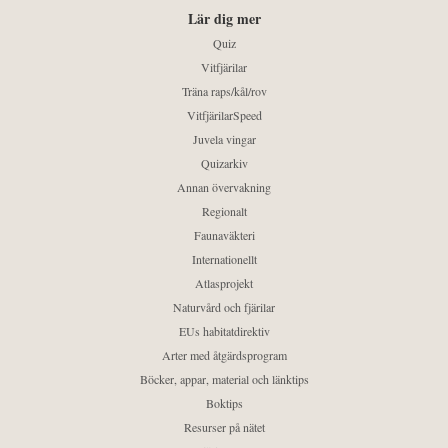
Lär dig mer
Quiz
Vitfjärilar
Träna raps/kål/rov
VitfjärilarSpeed
Juvela vingar
Quizarkiv
Annan övervakning
Regionalt
Faunaväkteri
Internationellt
Atlasprojekt
Naturvård och fjärilar
EUs habitatdirektiv
Arter med åtgärdsprogram
Böcker, appar, material och länktips
Boktips
Resurser på nätet