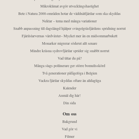
Mikroklimat avgör utvecklingshastighet
Bete i Natura 2000-områden hotar de väddnätfjärilar som ska skyddas
Nektar – tema med många variationer
Snabb anpassning till dagslängd hjälper svingelgräsfjärilens spridning norrut
Fjärilslarvernas värdväxter– Mycket mer än en midsommarbukett
Monarker migrerar söderut allt senare
Mindre kräsna sydrovfjärilar sprider sig snabbt norrut
Vad tittar du på?
Många slags pollinerare ger större bomullsskörd
Två generationer påfågelöga i Belgien
Vackra fjärilar skyddas oftare än alldagliga
Kalender
Anmäl dig här!
Din sida
Om oss
Bakgrund
Vad gör vi
Filmer