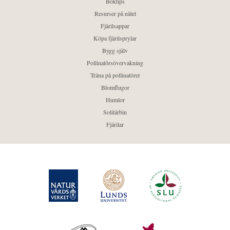
Boktips
Resurser på nätet
Fjärilsappar
Köpa fjärilsprylar
Bygg själv
Pollinatörsövervakning
Träna på pollinatörer
Blomflugor
Humlor
Solitärbin
Fjärilar