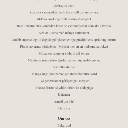
särdrag</span>
Spanska kamgräsfjärilar hotas av allt torrare somrar
Mikroklimat avgör utvecklingshastighet
Bete i Natura 2000-områden hotar de väddnätfjärilar som ska skyddas
Nektar – tema med många variationer
Snabb anpassning till dagslängd hjälper svingelgräsfjärilens spridning norrut
Fjärilslarvernas värdväxter– Mycket mer än en midsommarbukett
Monarker migrerar söderut allt senare
Mindre kräsna sydrovfjärilar sprider sig snabbt norrut
Vad tittar du på?
Många slags pollinerare ger större bomullsskörd
Två generationer påfågelöga i Belgien
Vackra fjärilar skyddas oftare än alldagliga
Kalender
Anmäl dig här!
Din sida
Om oss
Bakgrund