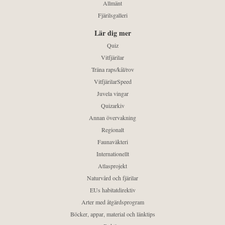
Allmänt
Fjärilsgalleri
Lär dig mer
Quiz
Vitfjärilar
Träna raps/kål/rov
VitfjärilarSpeed
Juvela vingar
Quizarkiv
Annan övervakning
Regionalt
Faunaväkteri
Internationellt
Atlasprojekt
Naturvård och fjärilar
EUs habitatdirektiv
Arter med åtgärdsprogram
Böcker, appar, material och länktips