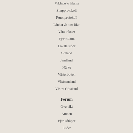
Viktigaste filerna
Slingprotokoll
Punktprotokoll
Länkar & mer filer
Våra lokaler
Fjärilskarta
Lokala sidor
Gotland
Jämtland
Närke
Västerbotten
Västmanland
Västra Götaland
Forum
Översikt
Ämnen
Fjärilsfrågor
Bilder