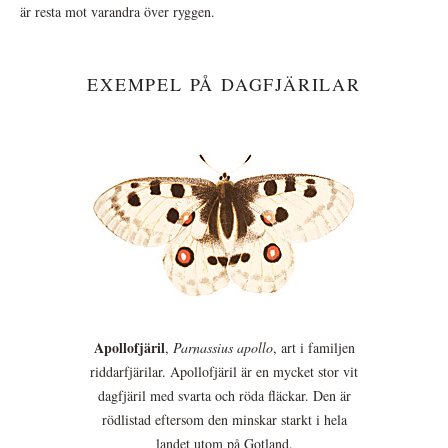
är resta mot varandra över ryggen.
EXEMPEL PÅ DAGFJÄRILAR
Apollofjäril
,
Parnassius apollo
, art i familjen
riddarfjärilar. Apollofjäril är en mycket stor vit
dagfjäril med svarta och röda fläckar. Den är
rödlistad eftersom den minskar starkt i hela
landet utom på Gotland.