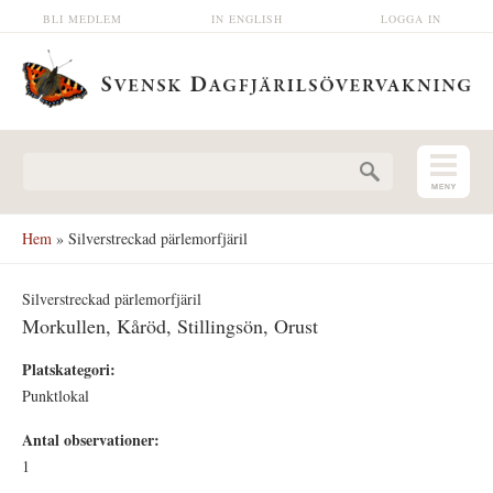
Hoppa till huvudinnehåll
BLI MEDLEM
IN ENGLISH
LOGGA IN
Sökformulär
Hem
» Silverstreckad pärlemorfjäril
Silverstreckad pärlemorfjäril
Morkullen, Kåröd, Stillingsön, Orust
Platskategori:
Punktlokal
Antal observationer:
1