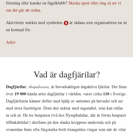
förening eller kanske en fågelklubb?
Skicka epost eller ring så ser vi
om det går att ordna.
Aktiviteter märkta med symbolen
är sådana som organisatören tar ut
en kostnad för.
Arkiv
Vad är dagfjärilar?
Dagfjärilar
,
rhopalocera
, är huvudsakligen dagaktiva fjärilar. Det finns
19 000
110
över
kända arter dagfjärilar i världen, varav cirka
i Sverige.
Dagfjärilarna känner dofter med hjälp av antenner på huvudet och ser
med stora facettögon. Dom äter nektar med sugsnabel, som kan rullas
in och ut. De tre benparen (två hos Nymphalidae, där är första benparet
tillbakabildat!) återfinns på den slanka kroppens undersida och på
ovansidan finns ofta färgstarka brett triangulära vingar som när de vilar