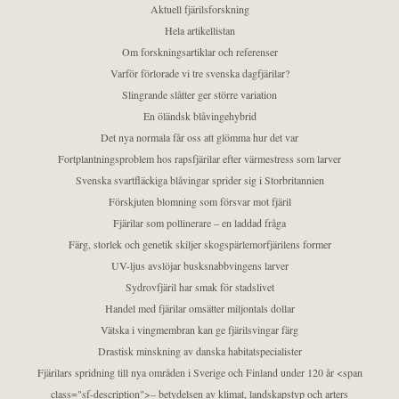
Aktuell fjärilsforskning
Hela artikellistan
Om forskningsartiklar och referenser
Varför förlorade vi tre svenska dagfjärilar?
Slingrande slåtter ger större variation
En öländsk blåvingehybrid
Det nya normala får oss att glömma hur det var
Fortplantningsproblem hos rapsfjärilar efter värmestress som larver
Svenska svartfläckiga blåvingar sprider sig i Storbritannien
Förskjuten blomning som försvar mot fjäril
Fjärilar som pollinerare – en laddad fråga
Färg, storlek och genetik skiljer skogspärlemorfjärilens former
UV-ljus avslöjar busksnabbvingens larver
Sydrovfjäril har smak för stadslivet
Handel med fjärilar omsätter miljontals dollar
Vätska i vingmembran kan ge fjärilsvingar färg
Drastisk minskning av danska habitatspecialister
Fjärilars spridning till nya områden i Sverige och Finland under 120 år <span
class="sf-description">– betydelsen av klimat, landskapstyp och arters