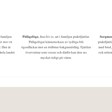
Påfågelöga
Sorgman
 i familjen
,
Inachis io
, art i familjen praktfjärilar.
t stor vit
Påfågelögat kännetecknas av tydliga blå
praktfjäri
r. Den är
ögonfläckar mot en rödbrun bakgrundsfärg. Fjärilen
med bred,
 hela landet
övervintrar som vuxen och därför kan den ses
och rutten
mycket tidigt på våren.