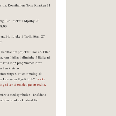
rsion, Konsthallen Norra Kvarken 11
rag, Biblioteket i Mjölby, 23
18:00
rag, Biblioteket i Trollhättan, 27
:30
vi berättar om projektet hos er? Eller
rag om fjärilar i allmänhet? Håller ni
tt sätta ihop programmet inför
n i en krets av
föreningen, ett entomologisk
ler kanske en fågelklubb?
Skicka
ring så ser vi om det går att ordna.
r märkta med symbolen
är sådana
tören tar ut en kostnad för.