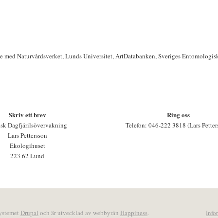
te med Naturvårdsverket, Lunds Universitet, ArtDatabanken, Sveriges Entomologis
Skriv ett brev
Ring oss
sk Dagfjärilsövervakning
Telefon: 046-222 3818 (Lars Petter
Lars Pettersson
Ekologihuset
223 62 Lund
systemet
Drupal
och är utvecklad av webbyrån
Happiness
.
Info