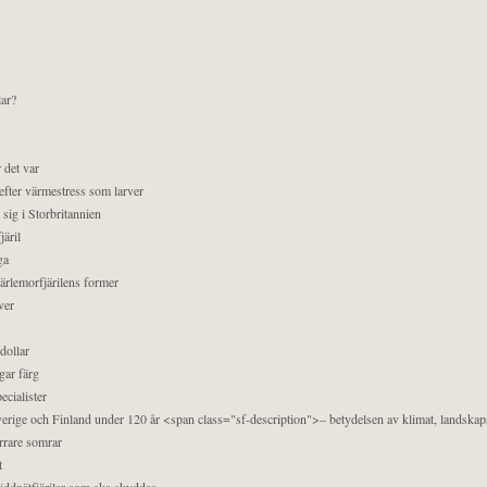
lar?
 det var
efter värmestress som larver
sig i Storbritannien
äril
ga
pärlemorfjärilens former
ver
dollar
gar färg
ecialister
 Sverige och Finland under 120 år <span class="sf-description">– betydelsen av klimat, landska
orrare somrar
t
äddnätfjärilar som ska skyddas