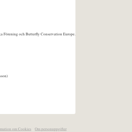
ka Förening och Butterfly Conservation Europe.
sson)
rmation om Cookies
Om personuppgifter