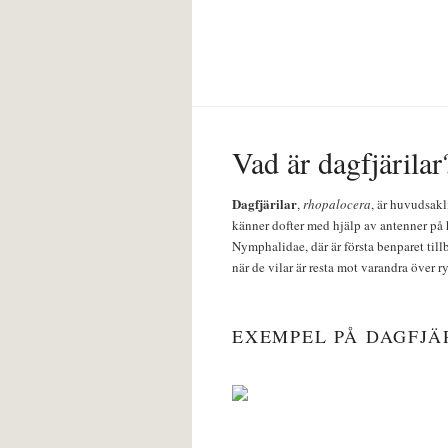
Vad är dagfjärilar
Dagfjärilar
,
rhopalocera
, är huvudsakl
känner dofter med hjälp av antenner på 
Nymphalidae, där är första benparet till
när de vilar är resta mot varandra över r
EXEMPEL PÅ DAGFJÄ