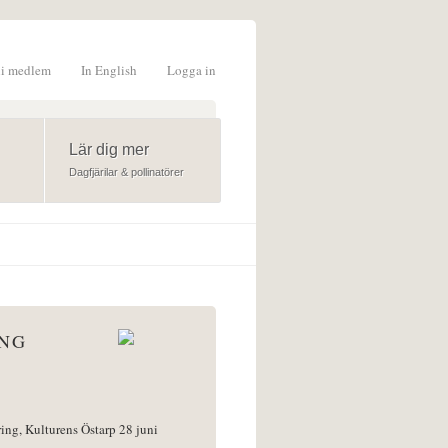
li medlem
In English
Logga in
formulär
Lär dig mer
Dagfjärilar & pollinatörer
ÅNG
ring, Kulturens Östarp 28 juni