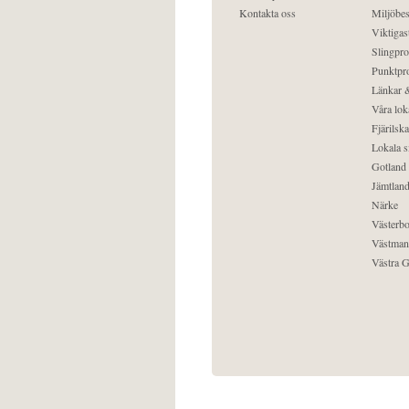
Kontakta oss
Miljöbes
Viktigast
Slingpro
Punktpro
Länkar &
Våra lok
Fjärilska
Lokala s
Gotland
Jämtlan
Närke
Västerbo
Västman
Västra G