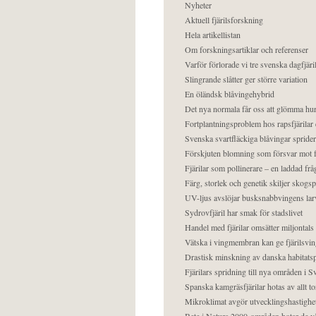
Nyheter
Aktuell fjärilsforskning
Hela artikellistan
Om forskningsartiklar och referenser
Varför förlorade vi tre svenska dagfjäri
Slingrande slåtter ger större variation
En öländsk blåvingehybrid
Det nya normala får oss att glömma hur
Fortplantningsproblem hos rapsfjärilar 
Svenska svartfläckiga blåvingar sprider 
Förskjuten blomning som försvar mot fj
Fjärilar som pollinerare – en laddad frå
Färg, storlek och genetik skiljer skogs
UV-ljus avslöjar busksnabbvingens lar
Sydrovfjäril har smak för stadslivet
Handel med fjärilar omsätter miljontals 
Vätska i vingmembran kan ge fjärilsvin
Drastisk minskning av danska habitatsp
Fjärilars spridning till nya områden i
Spanska kamgräsfjärilar hotas av allt t
Mikroklimat avgör utvecklingshastighe
Bete i Natura 2000-områden hotar de v