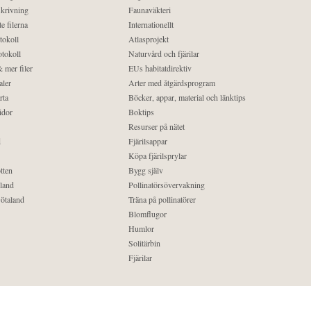
krivning
Faunaväkteri
e filerna
Internationellt
tokoll
Atlasprojekt
tokoll
Naturvård och fjärilar
 mer filer
EUs habitatdirektiv
aler
Arter med åtgärdsprogram
rta
Böcker, appar, material och länktips
idor
Boktips
Resurser på nätet
d
Fjärilsappar
Köpa fjärilsprylar
tten
Bygg själv
land
Pollinatörsövervakning
ötaland
Träna på pollinatörer
Blomflugor
Humlor
Solitärbin
Fjärilar