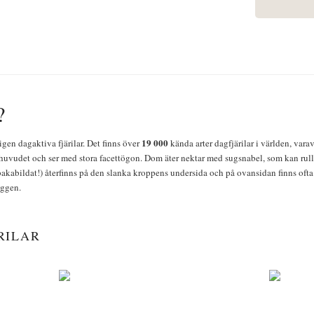
?
19 000
igen dagaktiva fjärilar. Det finns över
kända arter dagfjärilar i världen, vara
huvudet och ser med stora facettögon. Dom äter nektar med sugsnabel, som kan rulla
bakabildat!) återfinns på den slanka kroppens undersida och på ovansidan finns ofta 
yggen.
RILAR