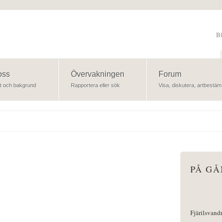
B
Sök
oss
Övervakningen
Forum
t och bakgrund
Rapportera eller sök
Visa, diskutera, artbestäm
PÅ G
Fjärilsvand