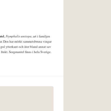
tel
,
Nymphalis antiopa
, art i familjen
lar. Den har mörkt sammetsbruna vingar
 gul ytterkant och äter bland annat sav
 frukt. Sorgmantel finns i hela Sverige.