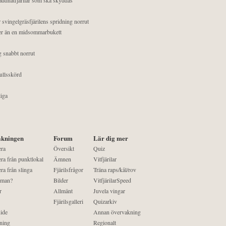
 svingelgräsfjärilens spridning norrut
mer än en midsommarbukett
g snabbt norrut
ullsskörd
liga
kningen
Forum
Lär dig mer
era
Översikt
Quiz
ra från punktlokal
Ämnen
Vitfjärilar
ra från slinga
Fjärilsfrågor
Träna raps/kål/rov
 man?
Bilder
VitfjärilarSpeed
r
Allmänt
Juvela vingar
Fjärilsgalleri
Quizarkiv
ide
Annan övervakning
ning
Regionalt