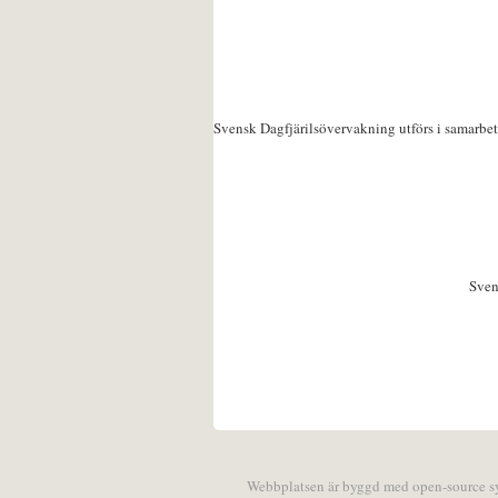
Svensk Dagfjärilsövervakning utförs i samarbe
Sven
Webbplatsen är byggd med open-source 