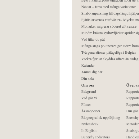
Nektar – tema med många variationer
Snabb anpassning till dagslängd hjälper
Fjärilslarvernas värdväxter– Mycket 
Monarker migrerar söderut allt senare
Mindre kräsna sydrovfjärilar sprider si
Vad tittar du på?
Många slags pollinerare ger större bom
Två generationer påfågelöga i Belgien
Vackra fjärilar skyddas oftare än alldag
Kalender
Anmäl dig här!
Din sida
Om oss
Överva
Bakgrund
Rapport
Vad gör vi
Rapporte
Filmer
Rapporte
Årsrapporter
Hur gör
Biogeografisk uppföljning
Broschy
Nyhetsbrev
Metoder
In English
Snabbgu
Butterfly Indicators
Handled