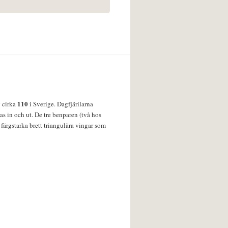
110
v cirka
i Sverige. Dagfjärilarna
s in och ut. De tre benparen (två hos
färgstarka brett triangulära vingar som