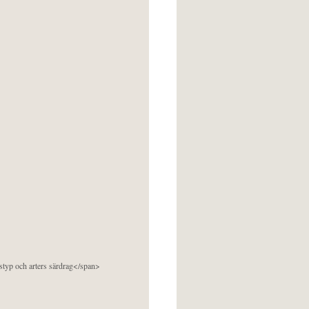
pstyp och arters särdrag</span>