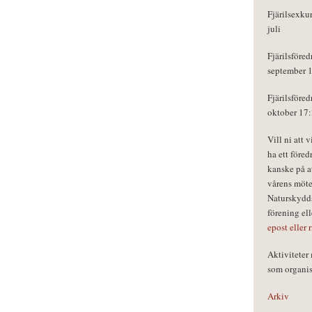
Fjärilsexku
juli
Fjärilsföred
september 
Fjärilsföred
oktober 17
Vill ni att 
ha ett föred
kanske på a
vårens möte
Naturskydds
förening el
epost eller 
Aktivitete
som organisa
Arkiv