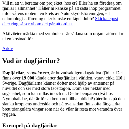
Vill ni att vi berättar om projektet hos er? Eller ha ett föredrag om
fjärilar i allmänhet? Håller ni kanske på att sätta ihop programmet
inför vårens möten i en krets av Naturskyddsföreningen, ett
entomologisk förening eller kanske en fågelklubb?
Skicka epost
eller ring så ser vi om det går att ordna.
Aktiviteter märkta med symbolen
är sådana som organisatören tar
ut en kostnad för.
Arkiv
Vad är dagfjärilar?
Dagfjärilar
,
rhopalocera
, är huvudsakligen dagaktiva fjärilar. Det
finns över
19 000
kända arter dagfjärilar i världen, varav cirka
110
i
Sverige. Dagfjärilarna känner dofter med hjälp av antenner på
huvudet och ser med stora facettögon. Dom äter nektar med
sugsnabel, som kan rullas in och ut. De tre benparen (två hos
Nymphalidae, där är första benparet tillbakabildat!) återfinns på den
slanka kroppens undersida och på ovansidan finns ofta färgstarka
brett triangulära vingar som när de vilar är resta mot varandra över
ryggen.
Exempel på dagfjärilar