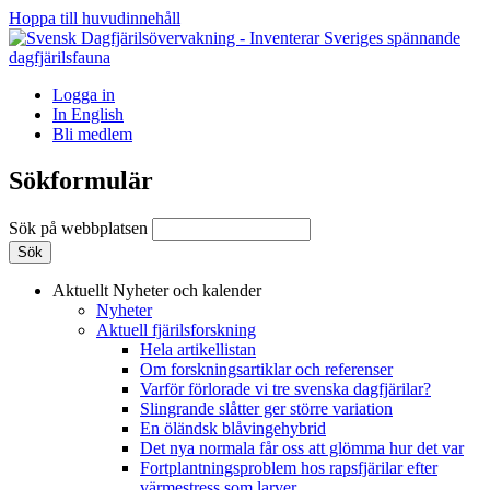
Hoppa till huvudinnehåll
Logga in
In English
Bli medlem
Sökformulär
Sök på webbplatsen
Aktuellt
Nyheter och kalender
Nyheter
Aktuell fjärilsforskning
Hela artikellistan
Om forskningsartiklar och referenser
Varför förlorade vi tre svenska dagfjärilar?
Slingrande slåtter ger större variation
En öländsk blåvingehybrid
Det nya normala får oss att glömma hur det var
Fortplantningsproblem hos rapsfjärilar efter
värmestress som larver