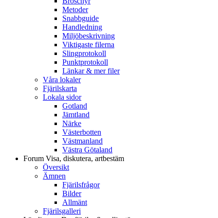
Broschyr
Metoder
Snabbguide
Handledning
Miljöbeskrivning
Viktigaste filerna
Slingprotokoll
Punktprotokoll
Länkar & mer filer
Våra lokaler
Fjärilskarta
Lokala sidor
Gotland
Jämtland
Närke
Västerbotten
Västmanland
Västra Götaland
Forum
Visa, diskutera, artbestäm
Översikt
Ämnen
Fjärilsfrågor
Bilder
Allmänt
Fjärilsgalleri