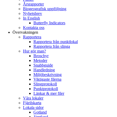
Årsrapporter
Biogeografisk uppföljning
Nyhetsbrev
In English
Butterfly Indicators
Kontakta oss
Övervakningen
Rapportera
Rapportera från punktlokal
Rapportera från slinga
Hur gör man?
Broschyr
Metoder
Snabbguide
Handledning
Miljöbeskrivning
Viktigaste filerna
Slingprotokoll
Punktprotokoll
Länkar & mer filer
Våra lokaler
Fjärilskarta
Lokala sidor
Gotland
Jämtland