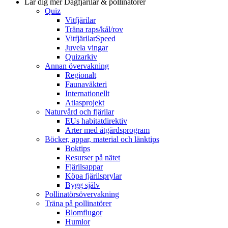
Lär dig mer
Dagfjärilar & pollinatörer
Quiz
Vitfjärilar
Träna raps/kål/rov
VitfjärilarSpeed
Juvela vingar
Quizarkiv
Annan övervakning
Regionalt
Faunaväkteri
Internationellt
Atlasprojekt
Naturvård och fjärilar
EUs habitatdirektiv
Arter med åtgärdsprogram
Böcker, appar, material och länktips
Boktips
Resurser på nätet
Fjärilsappar
Köpa fjärilsprylar
Bygg själv
Pollinatörsövervakning
Träna på pollinatörer
Blomflugor
Humlor