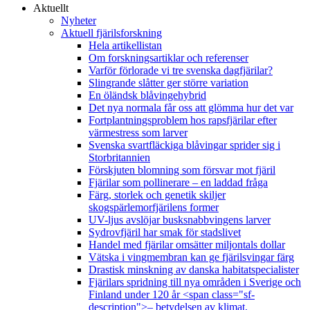
Aktuellt
Nyheter
Aktuell fjärilsforskning
Hela artikellistan
Om forskningsartiklar och referenser
Varför förlorade vi tre svenska dagfjärilar?
Slingrande slåtter ger större variation
En öländsk blåvingehybrid
Det nya normala får oss att glömma hur det var
Fortplantningsproblem hos rapsfjärilar efter
värmestress som larver
Svenska svartfläckiga blåvingar sprider sig i
Storbritannien
Förskjuten blomning som försvar mot fjäril
Fjärilar som pollinerare – en laddad fråga
Färg, storlek och genetik skiljer
skogspärlemorfjärilens former
UV-ljus avslöjar busksnabbvingens larver
Sydrovfjäril har smak för stadslivet
Handel med fjärilar omsätter miljontals dollar
Vätska i vingmembran kan ge fjärilsvingar färg
Drastisk minskning av danska habitatspecialister
Fjärilars spridning till nya områden i Sverige och
Finland under 120 år <span class="sf-
description">– betydelsen av klimat,