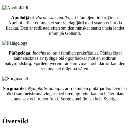
Apollofjäril
,
Parnassius apollo
, art i familjen riddarfjärilar.
Apollofjäril är en mycket stor vit dagfjäril med svarta och röda
fläckar. Den är rödlistad eftersom den minskar starkt i hela landet
utom på Gotland.
Påfågelöga
,
Inachis io
, art i familjen praktfjärilar. Påfågelögat
kännetecknas av tydliga blå ögonfläckar mot en rödbrun
bakgrundsfärg. Fjärilen övervintrar som vuxen och därför kan den
ses mycket tidigt på våren.
Sorgmantel
,
Nymphalis antiopa
, art i familjen praktfjärilar. Den har
mörkt sammetsbruna vingar med bred, gul ytterkant och äter bland
annat sav och rutten frukt. Sorgmantel finns i hela Sverige.
Översikt