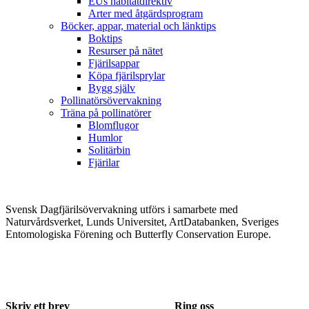
EUs habitatdirektiv
Arter med åtgärdsprogram
Böcker, appar, material och länktips
Boktips
Resurser på nätet
Fjärilsappar
Köpa fjärilsprylar
Bygg själv
Pollinatörsövervakning
Träna på pollinatörer
Blomflugor
Humlor
Solitärbin
Fjärilar
Svensk Dagfjärilsövervakning utförs i samarbete med
Naturvårdsverket, Lunds Universitet, ArtDatabanken, Sveriges
Entomologiska Förening och Butterfly Conservation Europe.
Skriv ett brev
Ring oss