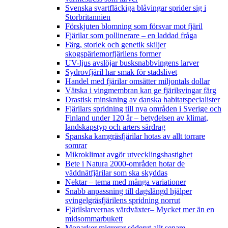
Svenska svartfläckiga blåvingar sprider sig i
Storbritannien
Förskjuten blomning som försvar mot fjäril
Fjärilar som pollinerare – en laddad fråga
Färg, storlek och genetik skiljer
skogspärlemorfjärilens former
UV-ljus avslöjar busksnabbvingens larver
Sydrovfjäril har smak för stadslivet
Handel med fjärilar omsätter miljontals dollar
Vätska i vingmembran kan ge fjärilsvingar färg
Drastisk minskning av danska habitatspecialister
Fjärilars spridning till nya områden i Sverige och
Finland under 120 år
– betydelsen av klimat,
landskapstyp och arters särdrag
Spanska kamgräsfjärilar hotas av allt torrare
somrar
Mikroklimat avgör utvecklingshastighet
Bete i Natura 2000-områden hotar de
väddnätfjärilar som ska skyddas
Nektar – tema med många variationer
Snabb anpassning till dagslängd hjälper
svingelgräsfjärilens spridning norrut
Fjärilslarvernas värdväxter– Mycket mer än en
midsommarbukett
Monarker migrerar söderut allt senare