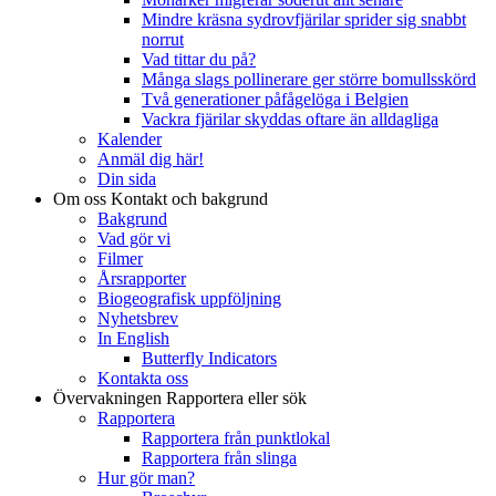
Mindre kräsna sydrovfjärilar sprider sig snabbt
norrut
Vad tittar du på?
Många slags pollinerare ger större bomullsskörd
Två generationer påfågelöga i Belgien
Vackra fjärilar skyddas oftare än alldagliga
Kalender
Anmäl dig här!
Din sida
Om oss
Kontakt och bakgrund
Bakgrund
Vad gör vi
Filmer
Årsrapporter
Biogeografisk uppföljning
Nyhetsbrev
In English
Butterfly Indicators
Kontakta oss
Övervakningen
Rapportera eller sök
Rapportera
Rapportera från punktlokal
Rapportera från slinga
Hur gör man?