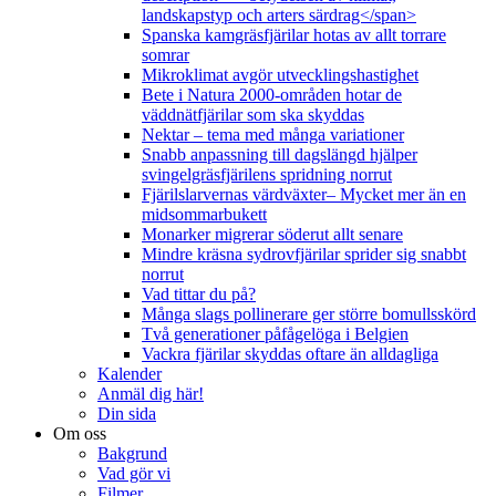
landskapstyp och arters särdrag</span>
Spanska kamgräsfjärilar hotas av allt torrare
somrar
Mikroklimat avgör utvecklingshastighet
Bete i Natura 2000-områden hotar de
väddnätfjärilar som ska skyddas
Nektar – tema med många variationer
Snabb anpassning till dagslängd hjälper
svingelgräsfjärilens spridning norrut
Fjärilslarvernas värdväxter– Mycket mer än en
midsommarbukett
Monarker migrerar söderut allt senare
Mindre kräsna sydrovfjärilar sprider sig snabbt
norrut
Vad tittar du på?
Många slags pollinerare ger större bomullsskörd
Två generationer påfågelöga i Belgien
Vackra fjärilar skyddas oftare än alldagliga
Kalender
Anmäl dig här!
Din sida
Om oss
Bakgrund
Vad gör vi
Filmer