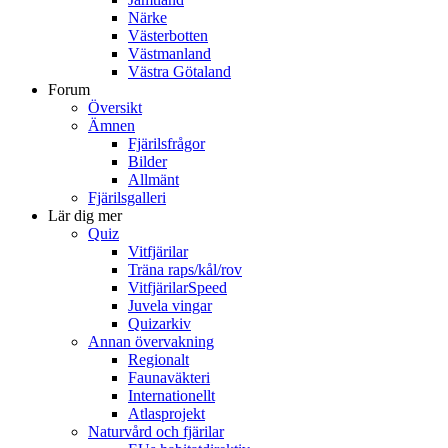
Närke
Västerbotten
Västmanland
Västra Götaland
Forum
Översikt
Ämnen
Fjärilsfrågor
Bilder
Allmänt
Fjärilsgalleri
Lär dig mer
Quiz
Vitfjärilar
Träna raps/kål/rov
VitfjärilarSpeed
Juvela vingar
Quizarkiv
Annan övervakning
Regionalt
Faunaväkteri
Internationellt
Atlasprojekt
Naturvård och fjärilar