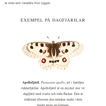
är resta mot varandra över ryggen.
EXEMPEL PÅ DAGFJÄRILAR
Apollofjäril
,
Parnassius apollo
, art i familjen
riddarfjärilar. Apollofjäril är en mycket stor vit
dagfjäril med svarta och röda fläckar. Den är
rödlistad eftersom den minskar starkt i hela
landet utom på Gotland.