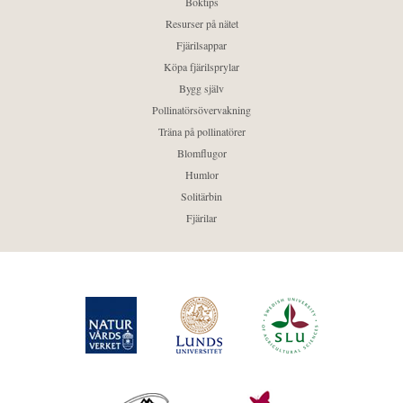
Boktips
Resurser på nätet
Fjärilsappar
Köpa fjärilsprylar
Bygg själv
Pollinatörsövervakning
Träna på pollinatörer
Blomflugor
Humlor
Solitärbin
Fjärilar