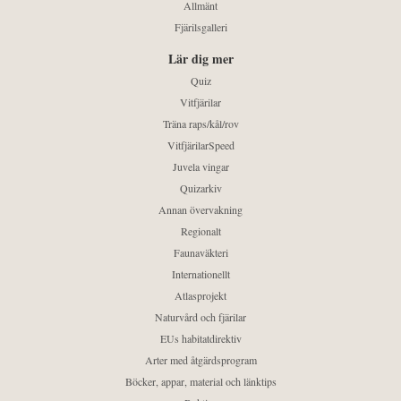
Allmänt
Fjärilsgalleri
Lär dig mer
Quiz
Vitfjärilar
Träna raps/kål/rov
VitfjärilarSpeed
Juvela vingar
Quizarkiv
Annan övervakning
Regionalt
Faunaväkteri
Internationellt
Atlasprojekt
Naturvård och fjärilar
EUs habitatdirektiv
Arter med åtgärdsprogram
Böcker, appar, material och länktips