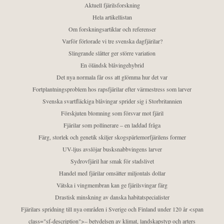
Aktuell fjärilsforskning
Hela artikellistan
Om forskningsartiklar och referenser
Varför förlorade vi tre svenska dagfjärilar?
Slingrande slåtter ger större variation
En öländsk blåvingehybrid
Det nya normala får oss att glömma hur det var
Fortplantningsproblem hos rapsfjärilar efter värmestress som larver
Svenska svartfläckiga blåvingar sprider sig i Storbritannien
Förskjuten blomning som försvar mot fjäril
Fjärilar som pollinerare – en laddad fråga
Färg, storlek och genetik skiljer skogspärlemorfjärilens former
UV-ljus avslöjar busksnabbvingens larver
Sydrovfjäril har smak för stadslivet
Handel med fjärilar omsätter miljontals dollar
Vätska i vingmembran kan ge fjärilsvingar färg
Drastisk minskning av danska habitatspecialister
Fjärilars spridning till nya områden i Sverige och Finland under 120 år <span
class="sf-description">– betydelsen av klimat, landskapstyp och arters