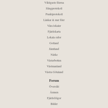
Viktigaste filerna
Slingprotokoll
Punktprotokoll
Länkar & mer filer
Våra lokaler
Fjärilskarta
Lokala sidor
Gotland
Jämtland
Närke
Västerbotten
Västmanland
Västra Götaland
Forum
Översikt
Ämnen
Fjärilsfrågor
Bilder