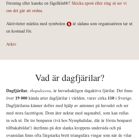
förening eller kanske en fågelklubb?
Skicka epost eller ring så ser vi
om det går att ordna.
Aktiviteter märkta med symbolen
är sådana som organisatören tar ut
en kostnad för.
Arkiv
Vad är dagfjärilar?
Dagfjärilar
,
rhopalocera
, är huvudsakligen dagaktiva fjärilar. Det finns
19 000
110
över
kända arter dagfjärilar i världen, varav cirka
i Sverige.
Dagfjärilarna känner dofter med hjälp av antenner på huvudet och ser
med stora facettögon. Dom äter nektar med sugsnabel, som kan rullas
in och ut. De tre benparen (två hos Nymphalidae, där är första benparet
tillbakabildat!) återfinns på den slanka kroppens undersida och på
ovansidan finns ofta färgstarka brett triangulära vingar som när de vilar