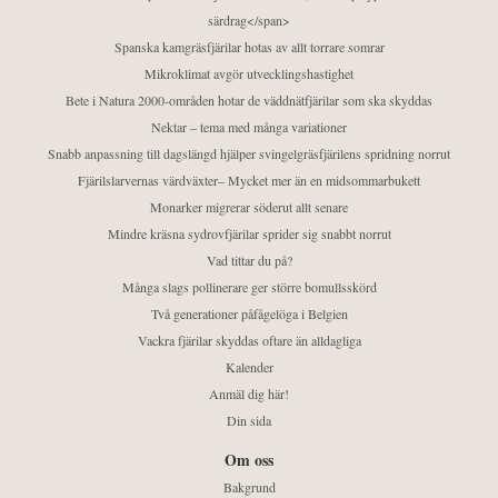
särdrag</span>
Spanska kamgräsfjärilar hotas av allt torrare somrar
Mikroklimat avgör utvecklingshastighet
Bete i Natura 2000-områden hotar de väddnätfjärilar som ska skyddas
Nektar – tema med många variationer
Snabb anpassning till dagslängd hjälper svingelgräsfjärilens spridning norrut
Fjärilslarvernas värdväxter– Mycket mer än en midsommarbukett
Monarker migrerar söderut allt senare
Mindre kräsna sydrovfjärilar sprider sig snabbt norrut
Vad tittar du på?
Många slags pollinerare ger större bomullsskörd
Två generationer påfågelöga i Belgien
Vackra fjärilar skyddas oftare än alldagliga
Kalender
Anmäl dig här!
Din sida
Om oss
Bakgrund