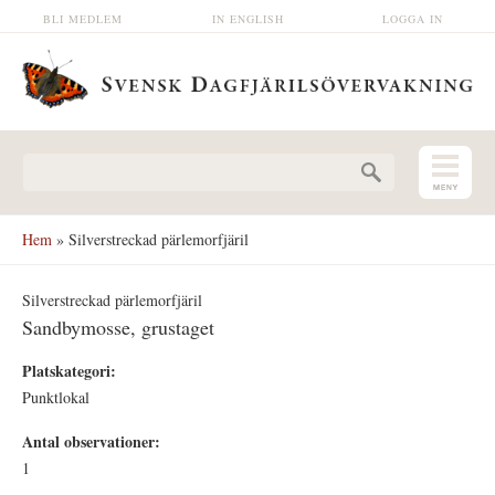
Hoppa till huvudinnehåll
BLI MEDLEM
IN ENGLISH
LOGGA IN
Sökformulär
Hem
» Silverstreckad pärlemorfjäril
Silverstreckad pärlemorfjäril
Sandbymosse, grustaget
Platskategori:
Punktlokal
Antal observationer:
1