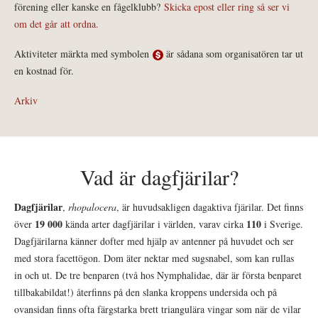
förening eller kanske en fågelklubb?
Skicka epost eller ring så ser vi
om det går att ordna.
Aktiviteter märkta med symbolen
är sådana som organisatören tar ut
en kostnad för.
Arkiv
Vad är dagfjärilar?
Dagfjärilar
,
rhopalocera
, är huvudsakligen dagaktiva fjärilar. Det finns
19 000
110
över
kända arter dagfjärilar i världen, varav cirka
i Sverige.
Dagfjärilarna känner dofter med hjälp av antenner på huvudet och ser
med stora facettögon. Dom äter nektar med sugsnabel, som kan rullas
in och ut. De tre benparen (två hos Nymphalidae, där är första benparet
tillbakabildat!) återfinns på den slanka kroppens undersida och på
ovansidan finns ofta färgstarka brett triangulära vingar som när de vilar