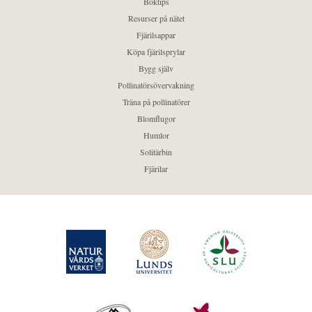
Boktips
Resurser på nätet
Fjärilsappar
Köpa fjärilsprylar
Bygg själv
Pollinatörsövervakning
Träna på pollinatörer
Blomflugor
Humlor
Solitärbin
Fjärilar