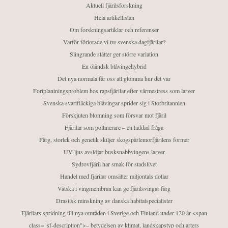
Aktuell fjärilsforskning
Hela artikellistan
Om forskningsartiklar och referenser
Varför förlorade vi tre svenska dagfjärilar?
Slingrande slåtter ger större variation
En öländsk blåvingehybrid
Det nya normala får oss att glömma hur det var
Fortplantningsproblem hos rapsfjärilar efter värmestress som larver
Svenska svartfläckiga blåvingar sprider sig i Storbritannien
Förskjuten blomning som försvar mot fjäril
Fjärilar som pollinerare – en laddad fråga
Färg, storlek och genetik skiljer skogspärlemorfjärilens former
UV-ljus avslöjar busksnabbvingens larver
Sydrovfjäril har smak för stadslivet
Handel med fjärilar omsätter miljontals dollar
Vätska i vingmembran kan ge fjärilsvingar färg
Drastisk minskning av danska habitatspecialister
Fjärilars spridning till nya områden i Sverige och Finland under 120 år <span
class="sf-description">– betydelsen av klimat, landskapstyp och arters