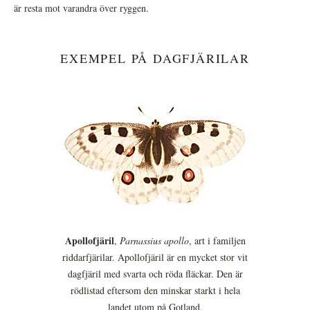
är resta mot varandra över ryggen.
EXEMPEL PÅ DAGFJÄRILAR
Apollofjäril
,
Parnassius apollo
, art i familjen
riddarfjärilar. Apollofjäril är en mycket stor vit
dagfjäril med svarta och röda fläckar. Den är
rödlistad eftersom den minskar starkt i hela
landet utom på Gotland.