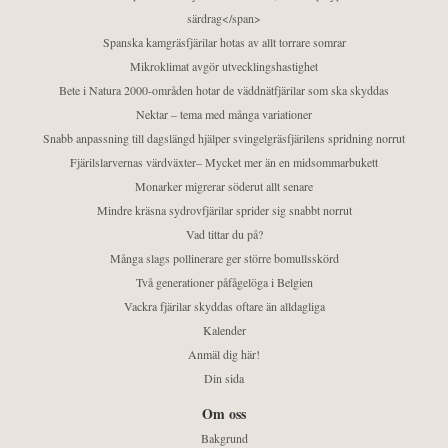
särdrag</span>
Spanska kamgräsfjärilar hotas av allt torrare somrar
Mikroklimat avgör utvecklingshastighet
Bete i Natura 2000-områden hotar de väddnätfjärilar som ska skyddas
Nektar – tema med många variationer
Snabb anpassning till dagslängd hjälper svingelgräsfjärilens spridning norrut
Fjärilslarvernas värdväxter– Mycket mer än en midsommarbukett
Monarker migrerar söderut allt senare
Mindre kräsna sydrovfjärilar sprider sig snabbt norrut
Vad tittar du på?
Många slags pollinerare ger större bomullsskörd
Två generationer påfågelöga i Belgien
Vackra fjärilar skyddas oftare än alldagliga
Kalender
Anmäl dig här!
Din sida
Om oss
Bakgrund