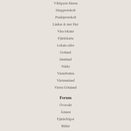
Viktigaste filerna
Slingprotokoll
Punktprotokoll
Länkar & mer filer
Våra lokaler
Fjärilskarta
Lokala sidor
Gotland
Jämtland
Närke
Västerbotten
Västmanland
Västra Götaland
Forum
Översikt
Ämnen
Fjärilsfrågor
Bilder