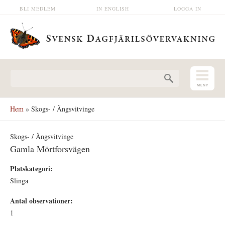
Hoppa till huvudinnehåll
BLI MEDLEM
IN ENGLISH
LOGGA IN
Sökformulär
Hem
» Skogs- / Ängsvitvinge
Skogs- / Ängsvitvinge
Gamla Mörtforsvägen
Platskategori:
Slinga
Antal observationer:
1