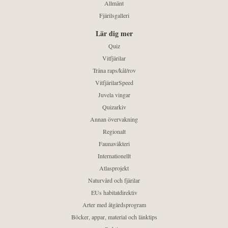
Allmänt
Fjärilsgalleri
Lär dig mer
Quiz
Vitfjärilar
Träna raps/kål/rov
VitfjärilarSpeed
Juvela vingar
Quizarkiv
Annan övervakning
Regionalt
Faunaväkteri
Internationellt
Atlasprojekt
Naturvård och fjärilar
EUs habitatdirektiv
Arter med åtgärdsprogram
Böcker, appar, material och länktips