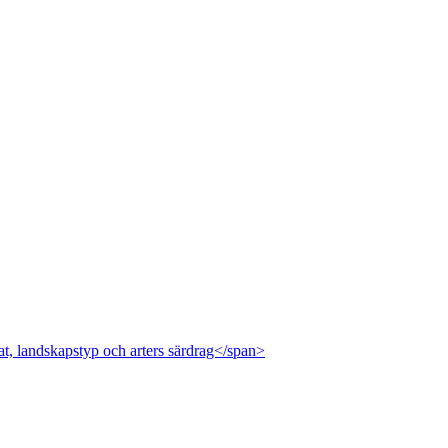
at, landskapstyp och arters särdrag</span>