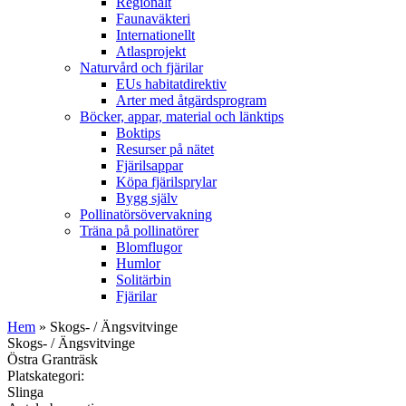
Regionalt
Faunaväkteri
Internationellt
Atlasprojekt
Naturvård och fjärilar
EUs habitatdirektiv
Arter med åtgärdsprogram
Böcker, appar, material och länktips
Boktips
Resurser på nätet
Fjärilsappar
Köpa fjärilsprylar
Bygg själv
Pollinatörsövervakning
Träna på pollinatörer
Blomflugor
Humlor
Solitärbin
Fjärilar
Hem
» Skogs- / Ängsvitvinge
Skogs- / Ängsvitvinge
Östra Granträsk
Platskategori:
Slinga