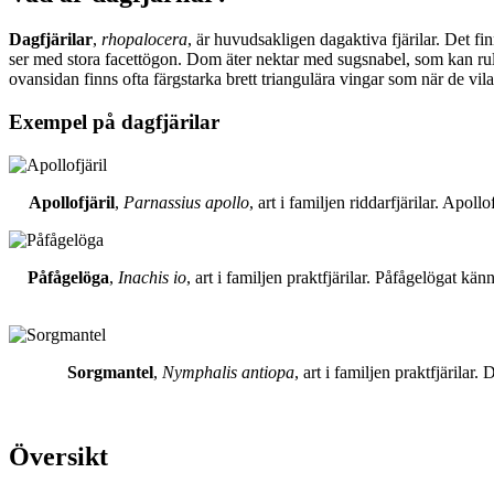
Dagfjärilar
,
rhopalocera
, är huvudsakligen dagaktiva fjärilar. Det fi
ser med stora facettögon. Dom äter nektar med sugsnabel, som kan rull
ovansidan finns ofta färgstarka brett triangulära vingar som när de vil
Exempel på dagfjärilar
Apollofjäril
,
Parnassius apollo
, art i familjen riddarfjärilar. Apol
Påfågelöga
,
Inachis io
, art i familjen praktfjärilar. Påfågelögat 
Sorgmantel
,
Nymphalis antiopa
, art i familjen praktfjärila
Översikt