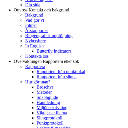
Din sida
Om oss
Kontakt och bakgrund
Bakgrund
Vad gör vi
Filmer
Årsrapporter
Biogeografisk uppföljning
Nyhetsbrev
In English
Butterfly Indicators
Kontakta oss
Övervakningen
Rapportera eller sök
Rapportera
Rapportera från punktlokal
Rapportera från slinga
Hur gör man?
Broschyr
Metoder
Snabbguide
Handledning
Miljöbeskrivning
Viktigaste filerna
Slingprotokoll
Punktprotokoll