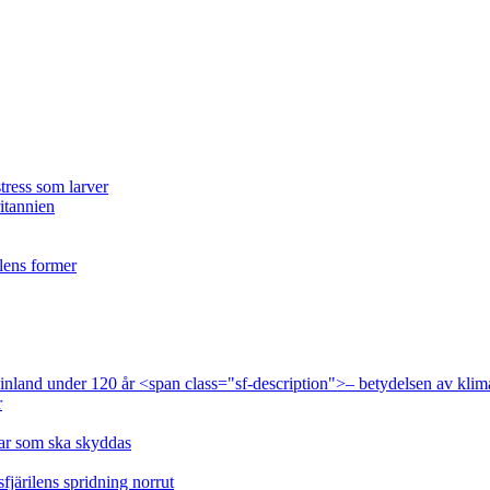
tress som larver
ritannien
ilens former
 Finland under 120 år <span class="sf-description">– betydelsen av klim
r
lar som ska skyddas
fjärilens spridning norrut