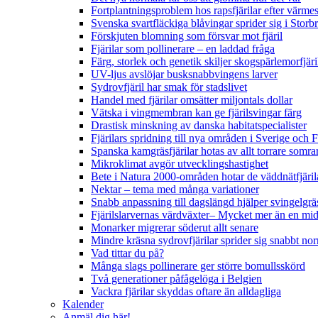
Fortplantningsproblem hos rapsfjärilar efter värmes
Svenska svartfläckiga blåvingar sprider sig i Storb
Förskjuten blomning som försvar mot fjäril
Fjärilar som pollinerare – en laddad fråga
Färg, storlek och genetik skiljer skogspärlemorfjär
UV-ljus avslöjar busksnabbvingens larver
Sydrovfjäril har smak för stadslivet
Handel med fjärilar omsätter miljontals dollar
Vätska i vingmembran kan ge fjärilsvingar färg
Drastisk minskning av danska habitatspecialister
Fjärilars spridning till nya områden i Sverige och
Spanska kamgräsfjärilar hotas av allt torrare somra
Mikroklimat avgör utvecklingshastighet
Bete i Natura 2000-områden hotar de väddnätfjäri
Nektar – tema med många variationer
Snabb anpassning till dagslängd hjälper svingelgräs
Fjärilslarvernas värdväxter– Mycket mer än en m
Monarker migrerar söderut allt senare
Mindre kräsna sydrovfjärilar sprider sig snabbt nor
Vad tittar du på?
Många slags pollinerare ger större bomullsskörd
Två generationer påfågelöga i Belgien
Vackra fjärilar skyddas oftare än alldagliga
Kalender
Anmäl dig här!