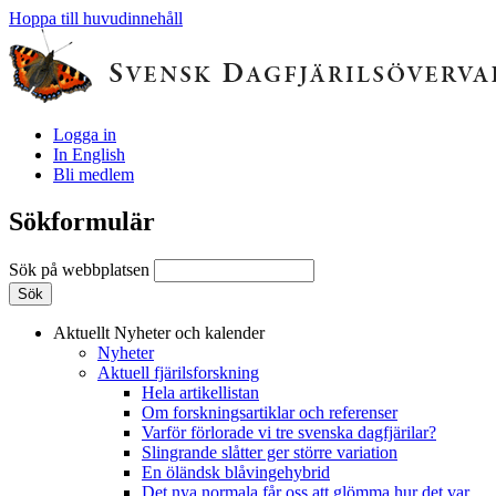
Hoppa till huvudinnehåll
Logga in
In English
Bli medlem
Sökformulär
Sök på webbplatsen
Aktuellt
Nyheter och kalender
Nyheter
Aktuell fjärilsforskning
Hela artikellistan
Om forskningsartiklar och referenser
Varför förlorade vi tre svenska dagfjärilar?
Slingrande slåtter ger större variation
En öländsk blåvingehybrid
Det nya normala får oss att glömma hur det var