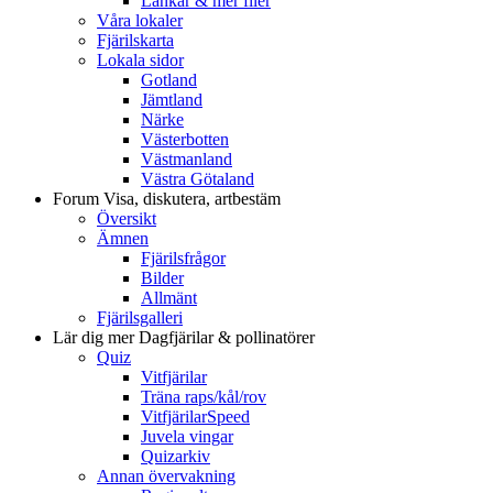
Länkar & mer filer
Våra lokaler
Fjärilskarta
Lokala sidor
Gotland
Jämtland
Närke
Västerbotten
Västmanland
Västra Götaland
Forum
Visa, diskutera, artbestäm
Översikt
Ämnen
Fjärilsfrågor
Bilder
Allmänt
Fjärilsgalleri
Lär dig mer
Dagfjärilar & pollinatörer
Quiz
Vitfjärilar
Träna raps/kål/rov
VitfjärilarSpeed
Juvela vingar
Quizarkiv
Annan övervakning