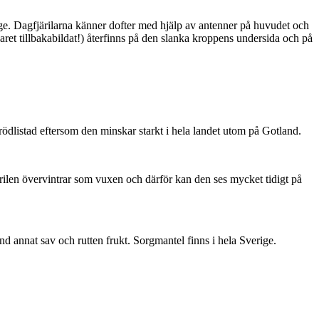
ge. Dagfjärilarna känner dofter med hjälp av antenner på huvudet och
ret tillbakabildat!) återfinns på den slanka kroppens undersida och på
är rödlistad eftersom den minskar starkt i hela landet utom på Gotland.
ärilen övervintrar som vuxen och därför kan den ses mycket tidigt på
nd annat sav och rutten frukt. Sorgmantel finns i hela Sverige.