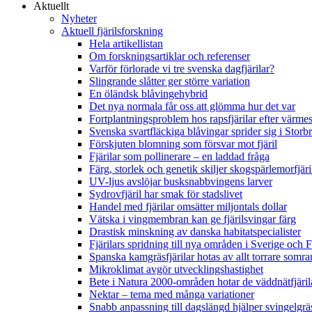
Aktuellt
Nyheter
Aktuell fjärilsforskning
Hela artikellistan
Om forskningsartiklar och referenser
Varför förlorade vi tre svenska dagfjärilar?
Slingrande slåtter ger större variation
En öländsk blåvingehybrid
Det nya normala får oss att glömma hur det var
Fortplantningsproblem hos rapsfjärilar efter värmes
Svenska svartfläckiga blåvingar sprider sig i Storb
Förskjuten blomning som försvar mot fjäril
Fjärilar som pollinerare – en laddad fråga
Färg, storlek och genetik skiljer skogspärlemorfjär
UV-ljus avslöjar busksnabbvingens larver
Sydrovfjäril har smak för stadslivet
Handel med fjärilar omsätter miljontals dollar
Vätska i vingmembran kan ge fjärilsvingar färg
Drastisk minskning av danska habitatspecialister
Fjärilars spridning till nya områden i Sverige och
Spanska kamgräsfjärilar hotas av allt torrare somra
Mikroklimat avgör utvecklingshastighet
Bete i Natura 2000-områden hotar de väddnätfjäri
Nektar – tema med många variationer
Snabb anpassning till dagslängd hjälper svingelgräs