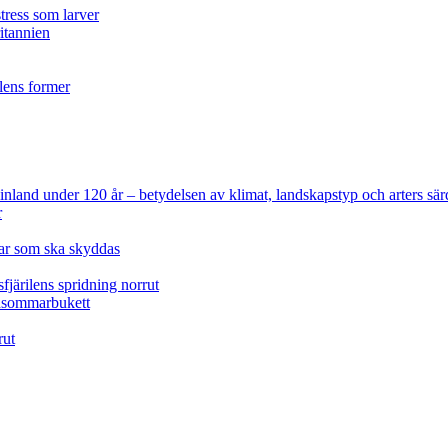
tress som larver
ritannien
ilens former
 Finland under 120 år
– betydelsen av klimat, landskapstyp och arters sär
r
lar som ska skyddas
fjärilens spridning norrut
idsommarbukett
rut