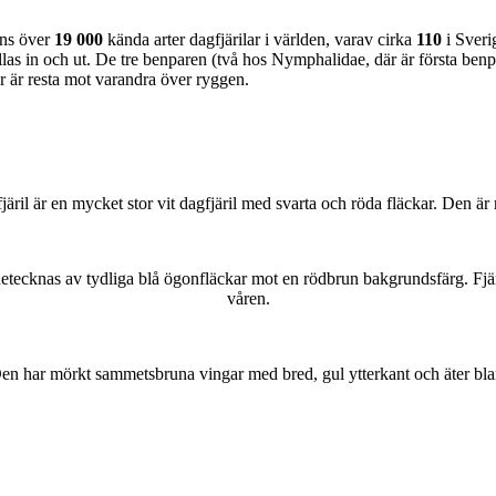
nns över
19 000
kända arter dagfjärilar i världen, varav cirka
110
i Sveri
as in och ut. De tre benparen (två hos Nymphalidae, där är första benpa
ar är resta mot varandra över ryggen.
lofjäril är en mycket stor vit dagfjäril med svarta och röda fläckar. Den 
kännetecknas av tydliga blå ögonfläckar mot en rödbrun bakgrundsfärg. Fj
våren.
r. Den har mörkt sammetsbruna vingar med bred, gul ytterkant och äter bla