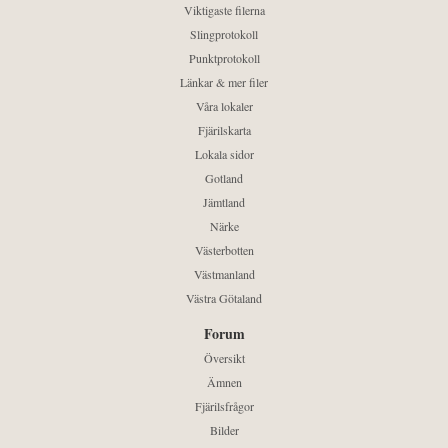
Viktigaste filerna
Slingprotokoll
Punktprotokoll
Länkar & mer filer
Våra lokaler
Fjärilskarta
Lokala sidor
Gotland
Jämtland
Närke
Västerbotten
Västmanland
Västra Götaland
Forum
Översikt
Ämnen
Fjärilsfrågor
Bilder