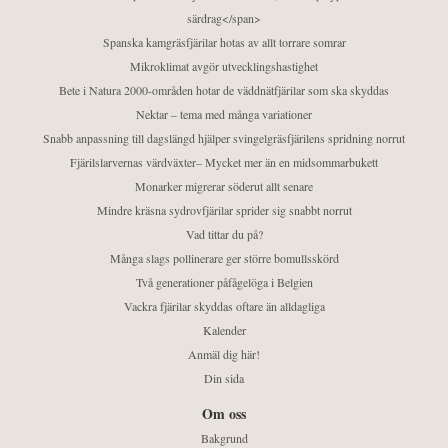
särdrag</span>
Spanska kamgräsfjärilar hotas av allt torrare somrar
Mikroklimat avgör utvecklingshastighet
Bete i Natura 2000-områden hotar de väddnätfjärilar som ska skyddas
Nektar – tema med många variationer
Snabb anpassning till dagslängd hjälper svingelgräsfjärilens spridning norrut
Fjärilslarvernas värdväxter– Mycket mer än en midsommarbukett
Monarker migrerar söderut allt senare
Mindre kräsna sydrovfjärilar sprider sig snabbt norrut
Vad tittar du på?
Många slags pollinerare ger större bomullsskörd
Två generationer påfågelöga i Belgien
Vackra fjärilar skyddas oftare än alldagliga
Kalender
Anmäl dig här!
Din sida
Om oss
Bakgrund