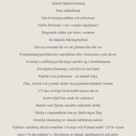
Aktuell fjärilsforskning
Hela artikellistan
Om forskningsartiklar och referenser
Varför förlorade vi tre svenska dagfjärilar?
Slingrande slåtter ger större variation
En öländsk blåvingehybrid
Det nya normala får oss att glömma hur det var
Fortplantningsproblem hos rapsfjärilar efter värmestress som larver
Svenska svartfläckiga blåvingar sprider sig i Storbritannien
Förskjuten blomning som försvar mot fjäril
Fjärilar som pollinerare – en laddad fråga
Färg, storlek och genetik skiljer skogspärlemorfjärilens former
UV-ljus avslöjar busksnabbvingens larver
Sydrovfjäril har smak för stadslivet
Handel med fjärilar omsätter miljontals dollar
Vätska i vingmembran kan ge fjärilsvingar färg
Drastisk minskning av danska habitatspecialister
Fjärilars spridning till nya områden i Sverige och Finland under 120 år <span
class="sf-description">– betydelsen av klimat, landskapstyp och arters