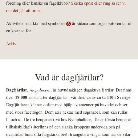
förening eller kanske en fågelklubb?
Skicka epost eller ring så ser vi
om det går att ordna.
Aktiviteter märkta med symbolen
är sådana som organisatören tar ut
en kostnad för.
Arkiv
Vad är dagfjärilar?
Dagfjärilar
,
rhopalocera
, är huvudsakligen dagaktiva fjärilar. Det finns
19 000
110
över
kända arter dagfjärilar i världen, varav cirka
i Sverige.
Dagfjärilarna känner dofter med hjälp av antenner på huvudet och ser
med stora facettögon. Dom äter nektar med sugsnabel, som kan rullas
in och ut. De tre benparen (två hos Nymphalidae, där är första benparet
tillbakabildat!) återfinns på den slanka kroppens undersida och på
ovansidan finns ofta färgstarka brett triangulära vingar som när de vilar