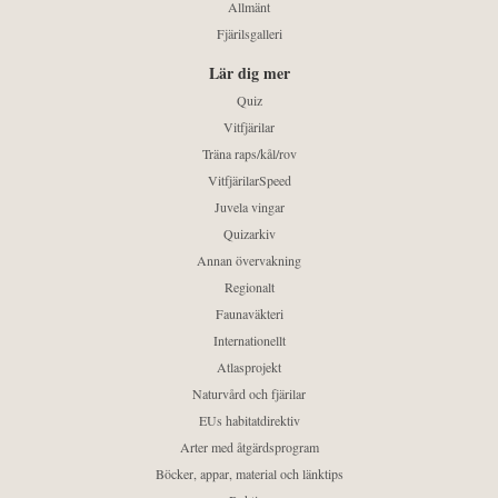
Allmänt
Fjärilsgalleri
Lär dig mer
Quiz
Vitfjärilar
Träna raps/kål/rov
VitfjärilarSpeed
Juvela vingar
Quizarkiv
Annan övervakning
Regionalt
Faunaväkteri
Internationellt
Atlasprojekt
Naturvård och fjärilar
EUs habitatdirektiv
Arter med åtgärdsprogram
Böcker, appar, material och länktips