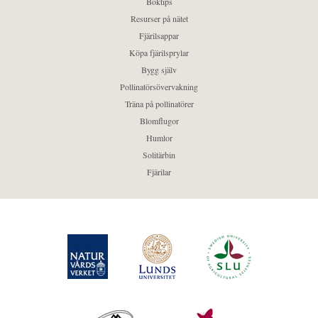
Boktips
Resurser på nätet
Fjärilsappar
Köpa fjärilsprylar
Bygg själv
Pollinatörsövervakning
Träna på pollinatörer
Blomflugor
Humlor
Solitärbin
Fjärilar