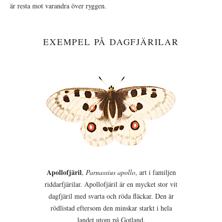
är resta mot varandra över ryggen.
EXEMPEL PÅ DAGFJÄRILAR
Apollofjäril
,
Parnassius apollo
, art i familjen
riddarfjärilar. Apollofjäril är en mycket stor vit
dagfjäril med svarta och röda fläckar. Den är
rödlistad eftersom den minskar starkt i hela
landet utom på Gotland.