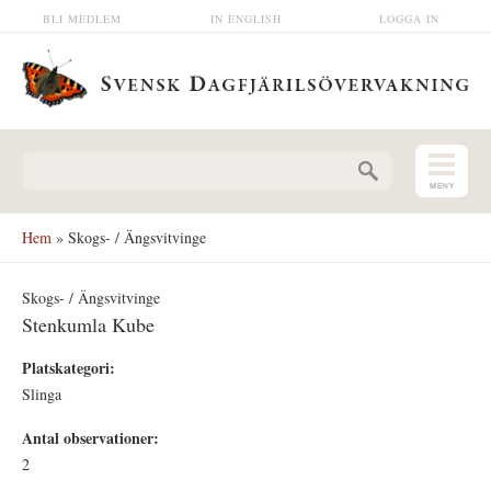
Hoppa till huvudinnehåll
BLI MEDLEM
IN ENGLISH
LOGGA IN
Sökformulär
Hem
» Skogs- / Ängsvitvinge
Skogs- / Ängsvitvinge
Stenkumla Kube
Platskategori:
Slinga
Antal observationer:
2