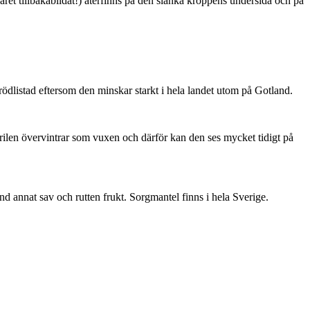
ret tillbakabildat!) återfinns på den slanka kroppens undersida och på
är rödlistad eftersom den minskar starkt i hela landet utom på Gotland.
ärilen övervintrar som vuxen och därför kan den ses mycket tidigt på
nd annat sav och rutten frukt. Sorgmantel finns i hela Sverige.