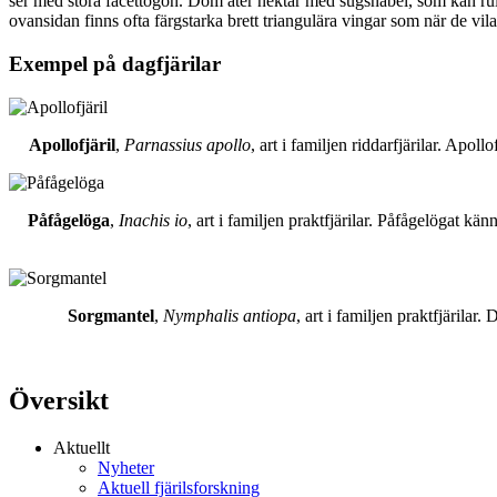
ser med stora facettögon. Dom äter nektar med sugsnabel, som kan rull
ovansidan finns ofta färgstarka brett triangulära vingar som när de vil
Exempel på dagfjärilar
Apollofjäril
,
Parnassius apollo
, art i familjen riddarfjärilar. Apol
Påfågelöga
,
Inachis io
, art i familjen praktfjärilar. Påfågelögat 
Sorgmantel
,
Nymphalis antiopa
, art i familjen praktfjärila
Översikt
Aktuellt
Nyheter
Aktuell fjärilsforskning