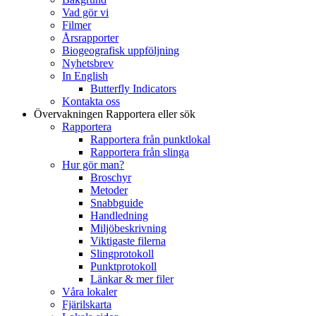
Vad gör vi
Filmer
Årsrapporter
Biogeografisk uppföljning
Nyhetsbrev
In English
Butterfly Indicators
Kontakta oss
Övervakningen
Rapportera eller sök
Rapportera
Rapportera från punktlokal
Rapportera från slinga
Hur gör man?
Broschyr
Metoder
Snabbguide
Handledning
Miljöbeskrivning
Viktigaste filerna
Slingprotokoll
Punktprotokoll
Länkar & mer filer
Våra lokaler
Fjärilskarta