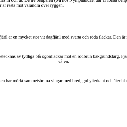
as in och ut. De tre benparen (två hos Nymphalidae, där är första benpa
ar är resta mot varandra över ryggen.
lofjäril är en mycket stor vit dagfjäril med svarta och röda fläckar. Den 
kännetecknas av tydliga blå ögonfläckar mot en rödbrun bakgrundsfärg. Fj
våren.
r. Den har mörkt sammetsbruna vingar med bred, gul ytterkant och äter bla