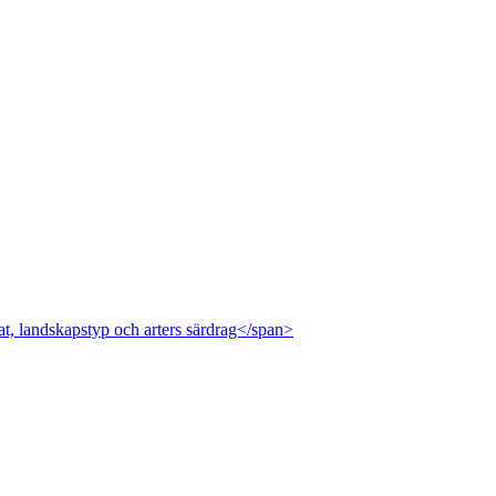
at, landskapstyp och arters särdrag</span>