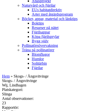
Atlasprojekt
Naturvård och fjärilar
EUs habitatdirektiv
Arter med åtgärdsprogram
Böcker, appar, material och länktips
Boktips
Resurser på nätet
Fjärilsappar
Köpa fjärilsprylar
Bygg själv
Pollinatörsövervakning
Träna på pollinatörer
Blomflugor
Humlor
Solitärbin
Fjärilar
Hem
» Skogs- / Ängsvitvinge
Skogs- / Ängsvitvinge
Wij, Lindhagen
Platskategori:
Slinga
Antal observationer:
23
Rapportör: