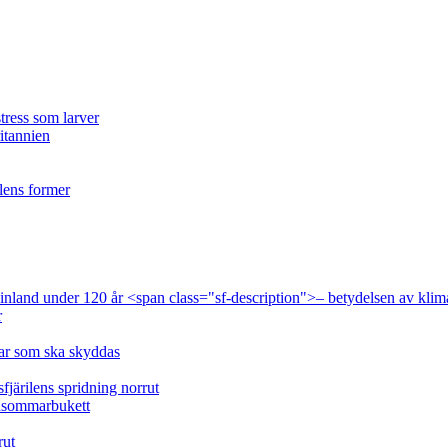
tress som larver
ritannien
ilens former
 Finland under 120 år <span class="sf-description">– betydelsen av klim
r
lar som ska skyddas
fjärilens spridning norrut
idsommarbukett
rut