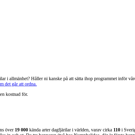
järilar i allmänhet? Håller ni kanske på att sätta ihop programmet inför 
om det går att ordna.
en kostnad för.
nns över
19 000
kända arter dagfjärilar i världen, varav cirka
110
i Sveri