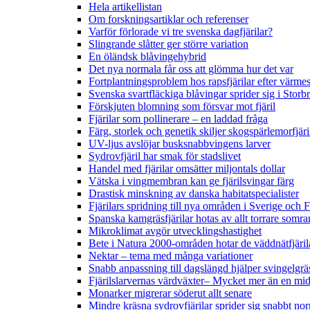
Hela artikellistan
Om forskningsartiklar och referenser
Varför förlorade vi tre svenska dagfjärilar?
Slingrande slåtter ger större variation
En öländsk blåvingehybrid
Det nya normala får oss att glömma hur det var
Fortplantningsproblem hos rapsfjärilar efter värmes
Svenska svartfläckiga blåvingar sprider sig i Storb
Förskjuten blomning som försvar mot fjäril
Fjärilar som pollinerare – en laddad fråga
Färg, storlek och genetik skiljer skogspärlemorfjär
UV-ljus avslöjar busksnabbvingens larver
Sydrovfjäril har smak för stadslivet
Handel med fjärilar omsätter miljontals dollar
Vätska i vingmembran kan ge fjärilsvingar färg
Drastisk minskning av danska habitatspecialister
Fjärilars spridning till nya områden i Sverige och
Spanska kamgräsfjärilar hotas av allt torrare somra
Mikroklimat avgör utvecklingshastighet
Bete i Natura 2000-områden hotar de väddnätfjäri
Nektar – tema med många variationer
Snabb anpassning till dagslängd hjälper svingelgräs
Fjärilslarvernas värdväxter– Mycket mer än en m
Monarker migrerar söderut allt senare
Mindre kräsna sydrovfjärilar sprider sig snabbt nor