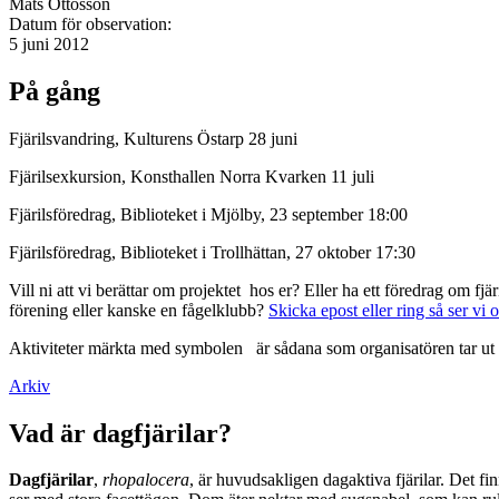
Mats Ottosson
Datum för observation:
5 juni 2012
På gång
Fjärilsvandring, Kulturens Östarp 28 juni
Fjärilsexkursion, Konsthallen Norra Kvarken 11 juli
Fjärilsföredrag, Biblioteket i Mjölby, 23 september 18:00
Fjärilsföredrag, Biblioteket i Trollhättan, 27 oktober 17:30
Vill ni att vi berättar om projektet hos er? Eller ha ett föredrag om f
förening eller kanske en fågelklubb?
Skicka epost eller ring så ser vi 
Aktiviteter märkta med symbolen
är sådana som organisatören tar ut 
Arkiv
Vad är dagfjärilar?
Dagfjärilar
,
rhopalocera
, är huvudsakligen dagaktiva fjärilar. Det fi