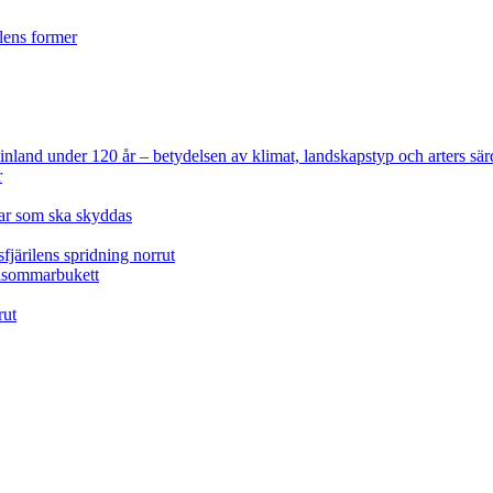
ilens former
 Finland under 120 år
– betydelsen av klimat, landskapstyp och arters sär
r
lar som ska skyddas
fjärilens spridning norrut
idsommarbukett
rut