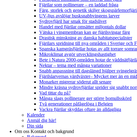
Fjärilar som pollinerare – en laddad fråga
Färg, storlek och genetik skiljer skogspärlemorfjär
UV-ljus avslöjar busksnabbvingens larver
Sydrovfjäril har smak för stadslivet
Handel med fjärilar omsätter miljontals dollar
Vätska i vingmembran kan ge fjärilsvingar färg
Drastisk minskning av danska habitatspecialister
Fjärilars spridning till nya områden i Sverige och
Spanska kamgräsfjärilar hotas av allt torrare somra
Mikroklimat avgör utvecklingshastighet
Bete i Natura 2000-områden hotar de väddnätfjäri
Nektar – tema med många variationer
Snabb anpassning till dagslängd hjälper svingelgräs
Fjärilslarvernas värdväxter– Mycket mer än en m
Monarker migrerar söderut allt senare
Mindre kräsna sydrovfjärilar sprider sig snabbt nor
Vad tittar du på?
Många slags pollinerare ger större bomullsskörd
Två generationer påfågelöga i Belgien
Vackra fjärilar skyddas oftare än alldagliga
Kalender
Anmäl dig här!
Din sida
Om oss
Kontakt och bakgrund
Bakgrund