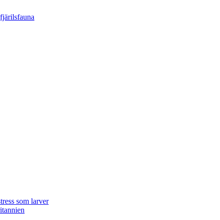
tress som larver
ritannien