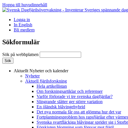
Hoppa till huvudinnehåll
Logga in
In English
Bli medlem
Sökformulär
Sök på webbplatsen
Aktuellt
Nyheter och kalender
Nyheter
Aktuell fjärilsforskning
Hela artikellistan
Om forskningsartiklar och referenser
Varför förlorade vi tre svenska dagfjärilar?
Slingrande slåtter ger större variation
En öländsk blåvingehybrid
Det nya normala får oss att glömma hur det var
Fortplantningsproblem hos rapsfjärilar efter värmes
Svenska svartfläckiga blåvingar sprider sig i Storb
Förskjuten blomning som försvar mot fjäril