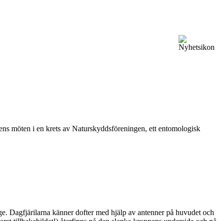
vårens möten i en krets av Naturskyddsföreningen, ett entomologisk
ge. Dagfjärilarna känner dofter med hjälp av antenner på huvudet och