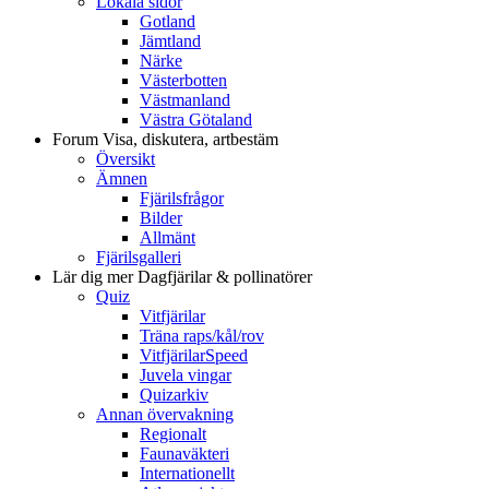
Lokala sidor
Gotland
Jämtland
Närke
Västerbotten
Västmanland
Västra Götaland
Forum
Visa, diskutera, artbestäm
Översikt
Ämnen
Fjärilsfrågor
Bilder
Allmänt
Fjärilsgalleri
Lär dig mer
Dagfjärilar & pollinatörer
Quiz
Vitfjärilar
Träna raps/kål/rov
VitfjärilarSpeed
Juvela vingar
Quizarkiv
Annan övervakning
Regionalt
Faunaväkteri
Internationellt