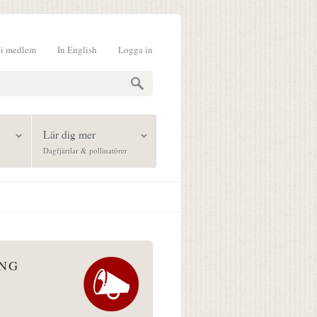
li medlem
In English
Logga in
formulär
Lär dig mer
Dagfjärilar & pollinatörer
ÅNG