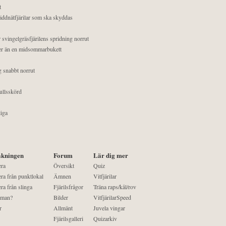
t
äddnätfjärilar som ska skyddas
 svingelgräsfjärilens spridning norrut
mer än en midsommarbukett
g snabbt norrut
ullsskörd
liga
kningen
Forum
Lär dig mer
era
Översikt
Quiz
ra från punktlokal
Ämnen
Vitfjärilar
ra från slinga
Fjärilsfrågor
Träna raps/kål/rov
 man?
Bilder
VitfjärilarSpeed
r
Allmänt
Juvela vingar
Fjärilsgalleri
Quizarkiv