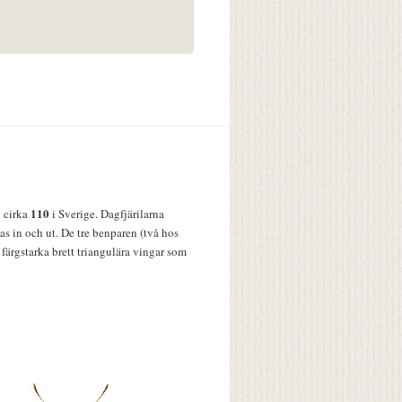
110
v cirka
i Sverige. Dagfjärilarna
s in och ut. De tre benparen (två hos
färgstarka brett triangulära vingar som