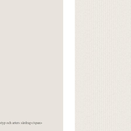
pstyp och arters särdrag</span>