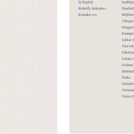
In English
Snabbgu
Butterfly Indicators
Handled
Kontakta oss
Miljöbes
Viktigast
Slingpro
Punktpro
Länkar &
Våra lok
Fjärilska
Lokala s
Gotland
Jämtlan
Närke
Västerbo
Västman
Västra G