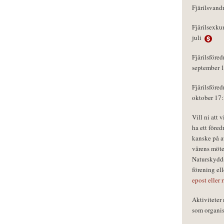
Fjärilsvand
Fjärilsexku
juli
Fjärilsföred
september 
Fjärilsföred
oktober 17
Vill ni att 
ha ett föred
kanske på a
vårens möte
Naturskydds
förening el
epost eller 
Aktivitete
som organisa