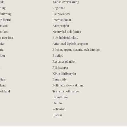
ide
Annan övervakning
ning
Regionalt
krivning
Faunaväkteri
e filerna
Internationellt
tokoll
Atlasprojekt
tokoll
Naturvård och fjärilar
 mer filer
EUs habitatdirektiv
aler
Arter med åtgärdsprogram
rta
Böcker, appar, material och länktips
idor
Boktips
Resurser på nätet
d
Fjärilsappar
Köpa fjärilsprylar
tten
Bygg själv
land
Pollinatörsövervakning
ötaland
Träna på pollinatörer
Blomflugor
Humlor
Solitärbin
Fjärilar