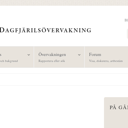
B
Sök
s
Övervakningen
Forum
och bakgrund
Rapportera eller sök
Visa, diskutera, artbestäm
PÅ G