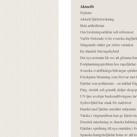
Aktuellt
Nyheter
Aktuell fjärilsforskning
Hela artikellistan
Om forskningsartiklar och referenser
Varför förlorade vi tre svenska dagfjäri
Slingrande slåtter ger större variation
En öländsk blåvingehybrid
Det nya normala får oss att glömma hur
Fortplantningsproblem hos rapsfjärilar 
Svenska svartfläckiga blåvingar sprider 
Förskjuten blomning som försvar mot fj
Fjärilar som pollinerare – en laddad frå
Färg, storlek och genetik skiljer skogs
UV-ljus avslöjar busksnabbvingens lar
Sydrovfjäril har smak för stadslivet
Handel med fjärilar omsätter miljontals 
Vätska i vingmembran kan ge fjärilsvin
Drastisk minskning av danska habitatsp
Fjärilars spridning till nya områden i
Spanska kamgräsfjärilar hotas av allt t