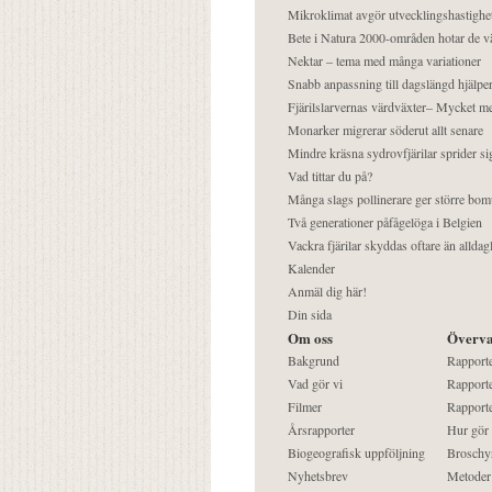
Mikroklimat avgör utvecklingshastighe
Bete i Natura 2000-områden hotar de v
Nektar – tema med många variationer
Snabb anpassning till dagslängd hjälper
Fjärilslarvernas värdväxter– Mycket 
Monarker migrerar söderut allt senare
Mindre kräsna sydrovfjärilar sprider si
Vad tittar du på?
Många slags pollinerare ger större bom
Två generationer påfågelöga i Belgien
Vackra fjärilar skyddas oftare än alldag
Kalender
Anmäl dig här!
Din sida
Om oss
Överva
Bakgrund
Rapport
Vad gör vi
Rapporte
Filmer
Rapporte
Årsrapporter
Hur gör
Biogeografisk uppföljning
Broschy
Nyhetsbrev
Metoder