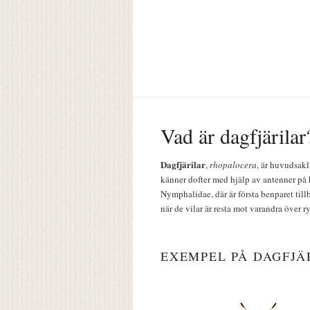
Vad är dagfjärilar
Dagfjärilar
,
rhopalocera
, är huvudsakl
känner dofter med hjälp av antenner på 
Nymphalidae, där är första benparet till
när de vilar är resta mot varandra över r
EXEMPEL PÅ DAGFJÄ