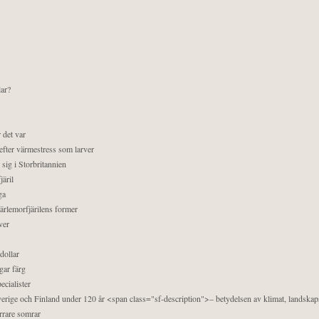
lar?
 det var
efter värmestress som larver
sig i Storbritannien
äril
ga
pärlemorfjärilens former
ver
dollar
gar färg
ecialister
 Sverige och Finland under 120 år <span class="sf-description">– betydelsen av klimat, landska
orrare somrar