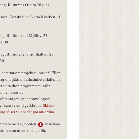
ring, Kulturens Östarp 28 juni
rsion, Konsthallen Norra Kvarken 11
rag, Biblioteket i Mjölby, 23
18:00
rag, Biblioteket i Trollhättan, 27
:30
vi berättar om projektet hos er? Eller
rag om fjärilar i allmänhet? Håller ni
tt sätta ihop programmet inför
n i en krets av
föreningen, ett entomologisk
ler kanske en fågelklubb?
Skicka
ring så ser vi om det går att ordna.
r märkta med symbolen
är sådana
tören tar ut en kostnad för.