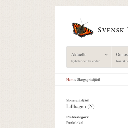
Hoppa till huvudinnehåll
Aktuellt
Om os
Nyheter och kalender
Kontakt 
Hem
» Skogsgräsfjäril
Skogsgräsfjäril
Lillhagen (N)
Platskategori:
Punktlokal