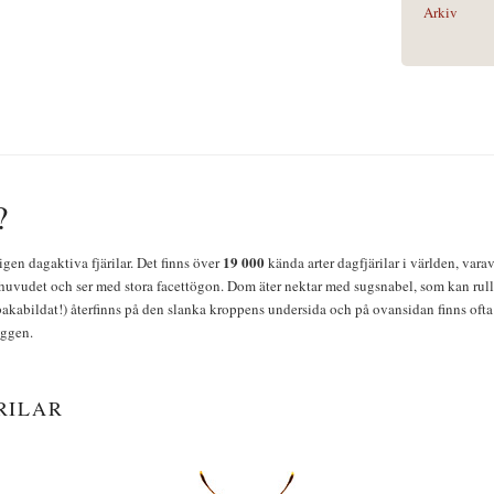
Arkiv
?
19 000
igen dagaktiva fjärilar. Det finns över
kända arter dagfjärilar i världen, vara
huvudet och ser med stora facettögon. Dom äter nektar med sugsnabel, som kan rulla
bakabildat!) återfinns på den slanka kroppens undersida och på ovansidan finns ofta 
yggen.
RILAR