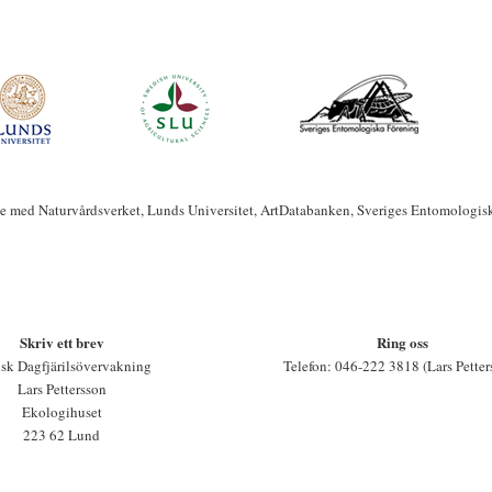
te med Naturvårdsverket, Lunds Universitet, ArtDatabanken, Sveriges Entomologis
Skriv ett brev
Ring oss
sk Dagfjärilsövervakning
Telefon: 046-222 3818 (Lars Petter
Lars Pettersson
Ekologihuset
223 62 Lund