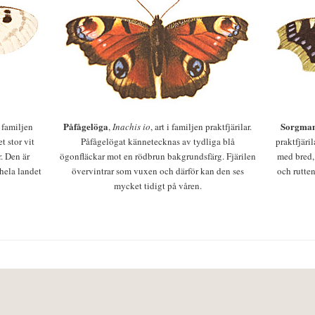
Påfågelöga
Sorgman
 i familjen
,
Inachis io
, art i familjen praktfjärilar.
t stor vit
Påfågelögat kännetecknas av tydliga blå
praktfjäri
r. Den är
ögonfläckar mot en rödbrun bakgrundsfärg. Fjärilen
med bred,
 hela landet
övervintrar som vuxen och därför kan den ses
och rutten
mycket tidigt på våren.