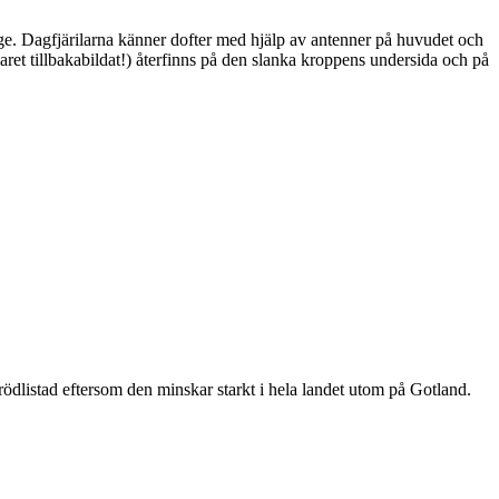
ge. Dagfjärilarna känner dofter med hjälp av antenner på huvudet och
ret tillbakabildat!) återfinns på den slanka kroppens undersida och på
är rödlistad eftersom den minskar starkt i hela landet utom på Gotland.