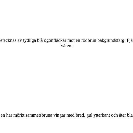
kännetecknas av tydliga blå ögonfläckar mot en rödbrun bakgrundsfärg. Fj
våren.
r. Den har mörkt sammetsbruna vingar med bred, gul ytterkant och äter bla