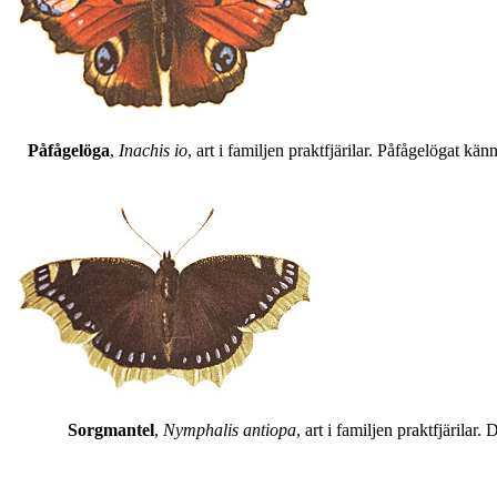
Påfågelöga
,
Inachis io
, art i familjen praktfjärilar. Påfågelögat 
Sorgmantel
,
Nymphalis antiopa
, art i familjen praktfjärila