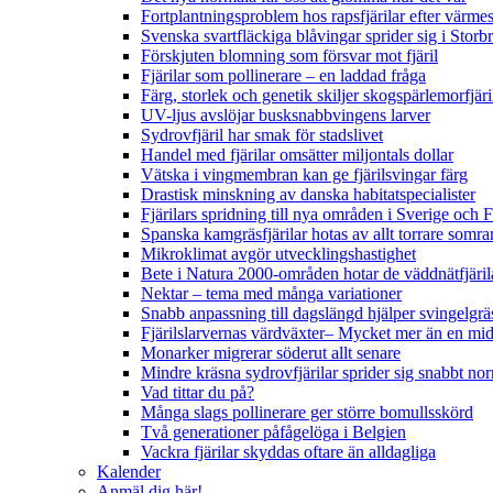
Fortplantningsproblem hos rapsfjärilar efter värmes
Svenska svartfläckiga blåvingar sprider sig i Storb
Förskjuten blomning som försvar mot fjäril
Fjärilar som pollinerare – en laddad fråga
Färg, storlek och genetik skiljer skogspärlemorfjär
UV-ljus avslöjar busksnabbvingens larver
Sydrovfjäril har smak för stadslivet
Handel med fjärilar omsätter miljontals dollar
Vätska i vingmembran kan ge fjärilsvingar färg
Drastisk minskning av danska habitatspecialister
Fjärilars spridning till nya områden i Sverige och
Spanska kamgräsfjärilar hotas av allt torrare somra
Mikroklimat avgör utvecklingshastighet
Bete i Natura 2000-områden hotar de väddnätfjäri
Nektar – tema med många variationer
Snabb anpassning till dagslängd hjälper svingelgräs
Fjärilslarvernas värdväxter– Mycket mer än en m
Monarker migrerar söderut allt senare
Mindre kräsna sydrovfjärilar sprider sig snabbt nor
Vad tittar du på?
Många slags pollinerare ger större bomullsskörd
Två generationer påfågelöga i Belgien
Vackra fjärilar skyddas oftare än alldagliga
Kalender
Anmäl dig här!