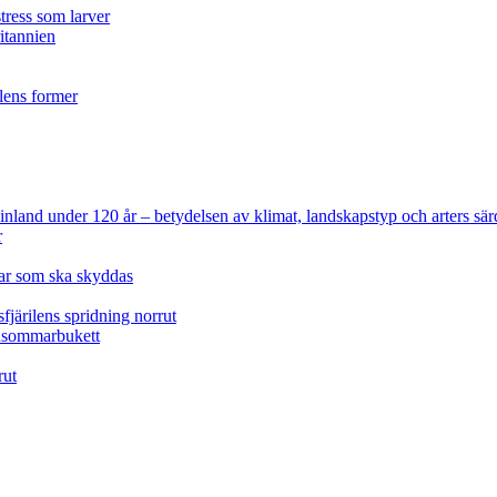
tress som larver
ritannien
ilens former
 Finland under 120 år
– betydelsen av klimat, landskapstyp och arters sär
r
lar som ska skyddas
fjärilens spridning norrut
idsommarbukett
rut