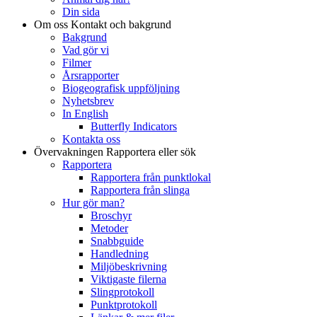
Din sida
Om oss
Kontakt och bakgrund
Bakgrund
Vad gör vi
Filmer
Årsrapporter
Biogeografisk uppföljning
Nyhetsbrev
In English
Butterfly Indicators
Kontakta oss
Övervakningen
Rapportera eller sök
Rapportera
Rapportera från punktlokal
Rapportera från slinga
Hur gör man?
Broschyr
Metoder
Snabbguide
Handledning
Miljöbeskrivning
Viktigaste filerna
Slingprotokoll
Punktprotokoll