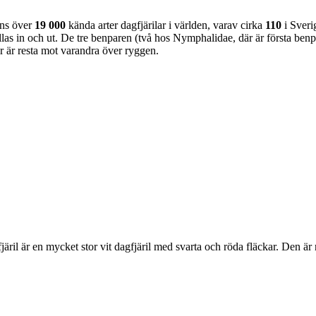
nns över
19 000
kända arter dagfjärilar i världen, varav cirka
110
i Sveri
as in och ut. De tre benparen (två hos Nymphalidae, där är första benpa
ar är resta mot varandra över ryggen.
lofjäril är en mycket stor vit dagfjäril med svarta och röda fläckar. Den 