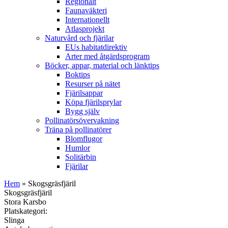
Regionalt
Faunaväkteri
Internationellt
Atlasprojekt
Naturvård och fjärilar
EUs habitatdirektiv
Arter med åtgärdsprogram
Böcker, appar, material och länktips
Boktips
Resurser på nätet
Fjärilsappar
Köpa fjärilsprylar
Bygg själv
Pollinatörsövervakning
Träna på pollinatörer
Blomflugor
Humlor
Solitärbin
Fjärilar
Hem
» Skogsgräsfjäril
Skogsgräsfjäril
Stora Karsbo
Platskategori:
Slinga