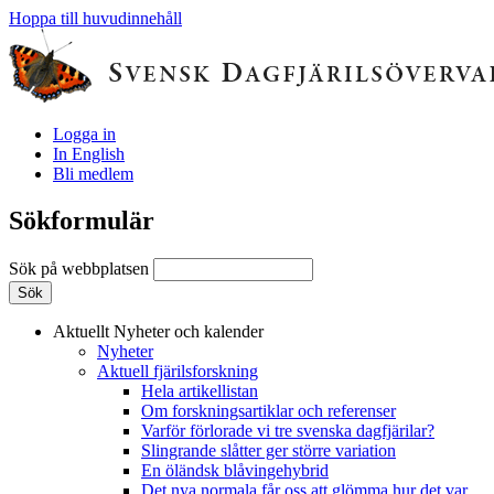
Hoppa till huvudinnehåll
Logga in
In English
Bli medlem
Sökformulär
Sök på webbplatsen
Aktuellt
Nyheter och kalender
Nyheter
Aktuell fjärilsforskning
Hela artikellistan
Om forskningsartiklar och referenser
Varför förlorade vi tre svenska dagfjärilar?
Slingrande slåtter ger större variation
En öländsk blåvingehybrid
Det nya normala får oss att glömma hur det var