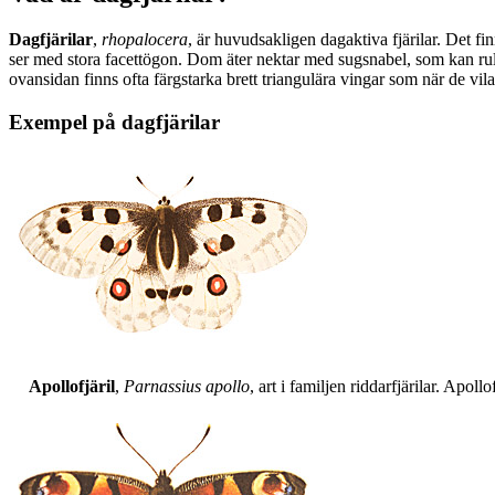
Dagfjärilar
,
rhopalocera
, är huvudsakligen dagaktiva fjärilar. Det fi
ser med stora facettögon. Dom äter nektar med sugsnabel, som kan rull
ovansidan finns ofta färgstarka brett triangulära vingar som när de vil
Exempel på dagfjärilar
Apollofjäril
,
Parnassius apollo
, art i familjen riddarfjärilar. Apol