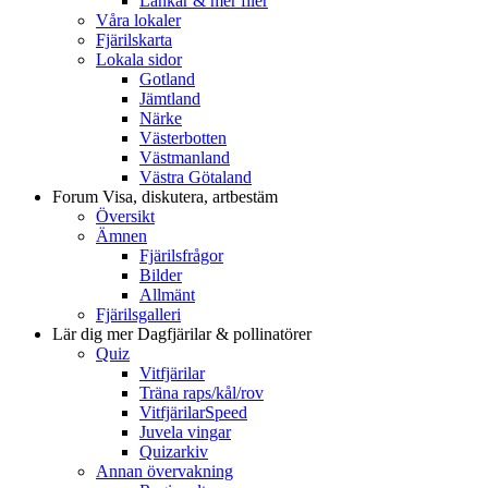
Länkar & mer filer
Våra lokaler
Fjärilskarta
Lokala sidor
Gotland
Jämtland
Närke
Västerbotten
Västmanland
Västra Götaland
Forum
Visa, diskutera, artbestäm
Översikt
Ämnen
Fjärilsfrågor
Bilder
Allmänt
Fjärilsgalleri
Lär dig mer
Dagfjärilar & pollinatörer
Quiz
Vitfjärilar
Träna raps/kål/rov
VitfjärilarSpeed
Juvela vingar
Quizarkiv
Annan övervakning