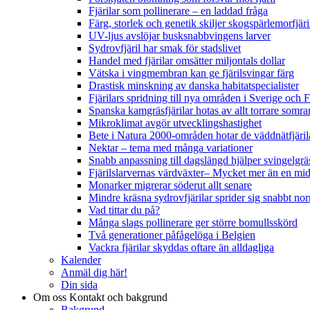
Fjärilar som pollinerare – en laddad fråga
Färg, storlek och genetik skiljer skogspärlemorfjär
UV-ljus avslöjar busksnabbvingens larver
Sydrovfjäril har smak för stadslivet
Handel med fjärilar omsätter miljontals dollar
Vätska i vingmembran kan ge fjärilsvingar färg
Drastisk minskning av danska habitatspecialister
Fjärilars spridning till nya områden i Sverige och
Spanska kamgräsfjärilar hotas av allt torrare somra
Mikroklimat avgör utvecklingshastighet
Bete i Natura 2000-områden hotar de väddnätfjäri
Nektar – tema med många variationer
Snabb anpassning till dagslängd hjälper svingelgräs
Fjärilslarvernas värdväxter– Mycket mer än en m
Monarker migrerar söderut allt senare
Mindre kräsna sydrovfjärilar sprider sig snabbt nor
Vad tittar du på?
Många slags pollinerare ger större bomullsskörd
Två generationer påfågelöga i Belgien
Vackra fjärilar skyddas oftare än alldagliga
Kalender
Anmäl dig här!
Din sida
Om oss
Kontakt och bakgrund
Bakgrund