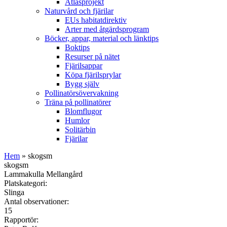
Atlasprojekt
Naturvård och fjärilar
EUs habitatdirektiv
Arter med åtgärdsprogram
Böcker, appar, material och länktips
Boktips
Resurser på nätet
Fjärilsappar
Köpa fjärilsprylar
Bygg själv
Pollinatörsövervakning
Träna på pollinatörer
Blomflugor
Humlor
Solitärbin
Fjärilar
Hem
» skogsm
skogsm
Lammakulla Mellangård
Platskategori:
Slinga
Antal observationer:
15
Rapportör: