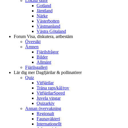
Lokala sidor
Gotland
Jämtland
Närke
Västerbotten
Västmanland
Västra Götaland
Forum
Visa, diskutera, artbestäm
Översikt
Ämnen
Fjärilsfrågor
Bilder
Allmänt
Fjärilsgalleri
Lär dig mer
Dagfjärilar & pollinatörer
Quiz
Vitfjärilar
Träna raps/kål/rov
VitfjärilarSpeed
Juvela vingar
Quizarkiv
Annan övervakning
Regionalt
Faunaväkteri
Internationellt