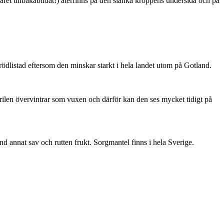
ret tillbakabildat!) återfinns på den slanka kroppens undersida och på
är rödlistad eftersom den minskar starkt i hela landet utom på Gotland.
ärilen övervintrar som vuxen och därför kan den ses mycket tidigt på
nd annat sav och rutten frukt. Sorgmantel finns i hela Sverige.