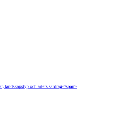
at, landskapstyp och arters särdrag</span>