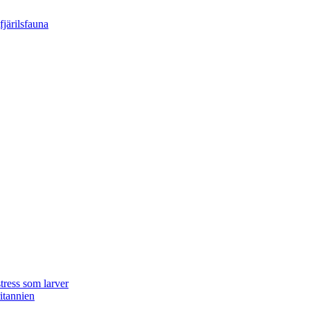
tress som larver
ritannien