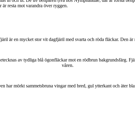
as in och ut. De tre benparen (två hos Nymphalidae, där är första benpa
ar är resta mot varandra över ryggen.
lofjäril är en mycket stor vit dagfjäril med svarta och röda fläckar. Den 
kännetecknas av tydliga blå ögonfläckar mot en rödbrun bakgrundsfärg. Fj
våren.
r. Den har mörkt sammetsbruna vingar med bred, gul ytterkant och äter bla