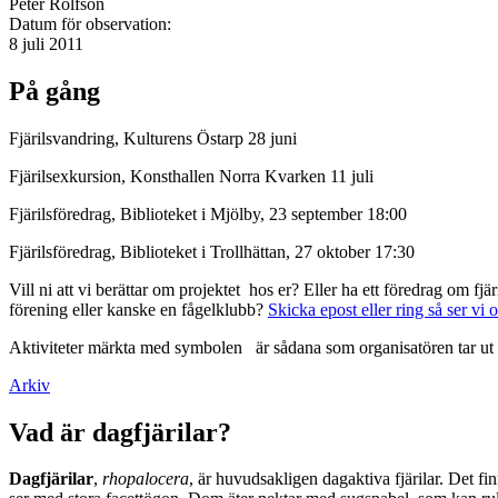
Peter Rolfson
Datum för observation:
8 juli 2011
På gång
Fjärilsvandring, Kulturens Östarp 28 juni
Fjärilsexkursion, Konsthallen Norra Kvarken 11 juli
Fjärilsföredrag, Biblioteket i Mjölby, 23 september 18:00
Fjärilsföredrag, Biblioteket i Trollhättan, 27 oktober 17:30
Vill ni att vi berättar om projektet hos er? Eller ha ett föredrag om f
förening eller kanske en fågelklubb?
Skicka epost eller ring så ser vi 
Aktiviteter märkta med symbolen
är sådana som organisatören tar ut 
Arkiv
Vad är dagfjärilar?
Dagfjärilar
,
rhopalocera
, är huvudsakligen dagaktiva fjärilar. Det fi