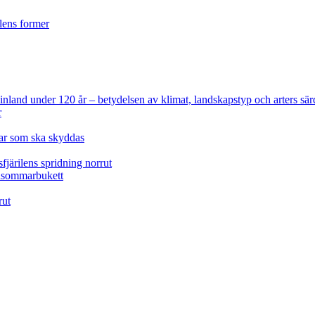
ilens former
 Finland under 120 år
– betydelsen av klimat, landskapstyp och arters sär
r
lar som ska skyddas
fjärilens spridning norrut
idsommarbukett
rut