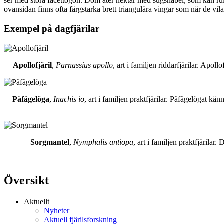
ser med stora facettögon. Dom äter nektar med sugsnabel, som kan rull
ovansidan finns ofta färgstarka brett triangulära vingar som när de vil
Exempel på dagfjärilar
Apollofjäril
,
Parnassius apollo
, art i familjen riddarfjärilar. Apol
Påfågelöga
,
Inachis io
, art i familjen praktfjärilar. Påfågelögat 
Sorgmantel
,
Nymphalis antiopa
, art i familjen praktfjärila
Översikt
Aktuellt
Nyheter
Aktuell fjärilsforskning