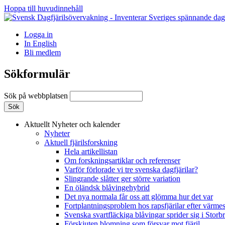
Hoppa till huvudinnehåll
Logga in
In English
Bli medlem
Sökformulär
Sök på webbplatsen
Aktuellt
Nyheter och kalender
Nyheter
Aktuell fjärilsforskning
Hela artikellistan
Om forskningsartiklar och referenser
Varför förlorade vi tre svenska dagfjärilar?
Slingrande slåtter ger större variation
En öländsk blåvingehybrid
Det nya normala får oss att glömma hur det var
Fortplantningsproblem hos rapsfjärilar efter värmes
Svenska svartfläckiga blåvingar sprider sig i Storb
Förskjuten blomning som försvar mot fjäril