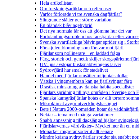
Hela artikellistan
Om forskningsartiklar och referenser
Varför förlorade vi tre svenska dagfjärilar?
Slingrande slåtter ger större variation
En öländsk blåvingehybrid
Det nya normala får oss att glömma hur det var
Fortplantningsproblem hos rapsfjärilar efter värmes
Svenska svartfläckiga blåvingar sprider sig i Storb
Förskjuten blomning som försvar mot fjäril
Fjärilar som pollinerare – en laddad fråga
Färg, storlek och genetik skiljer skogspärlemorfjär
UV-ljus avslöjar busksnabbvingens larver
Sydrovfjäril har smak för stadslivet
Handel med fjärilar omsätter miljontals dollar
Vätska i vingmembran kan ge fjärilsvingar färg
Drastisk minskning av danska habitatspecialister
Fjärilars spridning till nya områden i Sverige och
Spanska kamgräsfjärilar hotas av allt torrare somra
Mikroklimat avgör utvecklingshastighet
Bete i Natura 2000-områden hotar de väddnätfjäri
Nektar – tema med många variationer
Snabb anpassning till dagslängd hjälper svingelgräs
Fjärilslarvernas värdväxter– Mycket mer än en m
Monarker migrerar söderut allt senare
Mindre kräsna sydrovfjärilar sprider sig snabbt nor