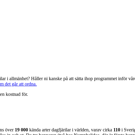
järilar i allmänhet? Håller ni kanske på att sätta ihop programmet inför 
om det går att ordna.
en kostnad för.
nns över
19 000
kända arter dagfjärilar i världen, varav cirka
110
i Sveri