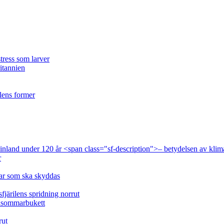
tress som larver
ritannien
ilens former
 Finland under 120 år <span class="sf-description">– betydelsen av klim
r
lar som ska skyddas
fjärilens spridning norrut
idsommarbukett
rut