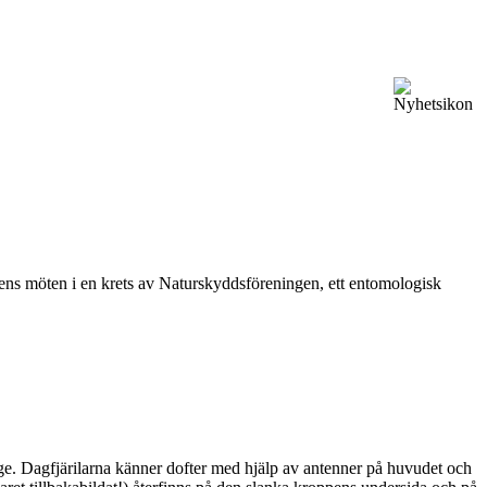
vårens möten i en krets av Naturskyddsföreningen, ett entomologisk
ge. Dagfjärilarna känner dofter med hjälp av antenner på huvudet och