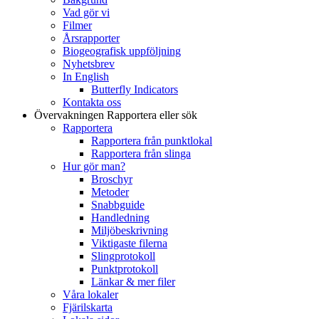
Vad gör vi
Filmer
Årsrapporter
Biogeografisk uppföljning
Nyhetsbrev
In English
Butterfly Indicators
Kontakta oss
Övervakningen
Rapportera eller sök
Rapportera
Rapportera från punktlokal
Rapportera från slinga
Hur gör man?
Broschyr
Metoder
Snabbguide
Handledning
Miljöbeskrivning
Viktigaste filerna
Slingprotokoll
Punktprotokoll
Länkar & mer filer
Våra lokaler
Fjärilskarta