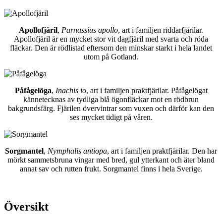
Apollofjäril
,
Parnassius apollo
, art i familjen riddarfjärilar.
Apollofjäril är en mycket stor vit dagfjäril med svarta och röda
fläckar. Den är rödlistad eftersom den minskar starkt i hela landet
utom på Gotland.
Påfågelöga
,
Inachis io
, art i familjen praktfjärilar. Påfågelögat
kännetecknas av tydliga blå ögonfläckar mot en rödbrun
bakgrundsfärg. Fjärilen övervintrar som vuxen och därför kan den
ses mycket tidigt på våren.
Sorgmantel
,
Nymphalis antiopa
, art i familjen praktfjärilar. Den har
mörkt sammetsbruna vingar med bred, gul ytterkant och äter bland
annat sav och rutten frukt. Sorgmantel finns i hela Sverige.
Översikt