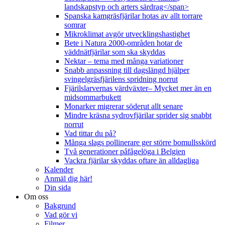
landskapstyp och arters särdrag</span>
Spanska kamgräsfjärilar hotas av allt torrare
somrar
Mikroklimat avgör utvecklingshastighet
Bete i Natura 2000-områden hotar de
väddnätfjärilar som ska skyddas
Nektar – tema med många variationer
Snabb anpassning till dagslängd hjälper
svingelgräsfjärilens spridning norrut
Fjärilslarvernas värdväxter– Mycket mer än en
midsommarbukett
Monarker migrerar söderut allt senare
Mindre kräsna sydrovfjärilar sprider sig snabbt
norrut
Vad tittar du på?
Många slags pollinerare ger större bomullsskörd
Två generationer påfågelöga i Belgien
Vackra fjärilar skyddas oftare än alldagliga
Kalender
Anmäl dig här!
Din sida
Om oss
Bakgrund
Vad gör vi
Filmer