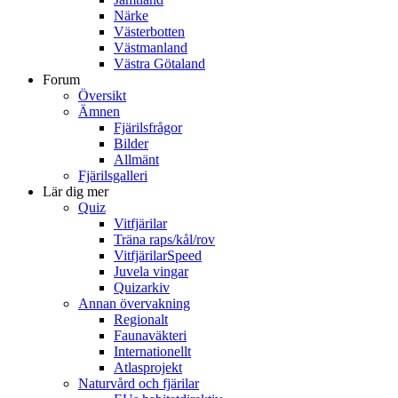
Närke
Västerbotten
Västmanland
Västra Götaland
Forum
Översikt
Ämnen
Fjärilsfrågor
Bilder
Allmänt
Fjärilsgalleri
Lär dig mer
Quiz
Vitfjärilar
Träna raps/kål/rov
VitfjärilarSpeed
Juvela vingar
Quizarkiv
Annan övervakning
Regionalt
Faunaväkteri
Internationellt
Atlasprojekt
Naturvård och fjärilar