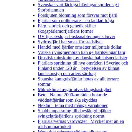
Svenska svartfläckiga blåvingar sprider sig i
Storbritannien
Förskjuten blomning som försvar mot fjäril
Fjärilar som pollinerare – en laddad fråga
Färg, storlek och genetik skiljer
skogspärlemorfjärilens former
UV-ljus avslöjar busksnabbvingens larver
Sydrovfjäril har smak för stadslivet
Handel med fjärilar omsätter miljontals dollar
Vätska i vingmembran kan ge fjärilsvingar färg
Drastisk minskning av danska habitatspecialister
Fjärilars spridning till nya områden i Sverige och
Finland under 120 år
– betydelsen av klimat,
landskapstyp och arters särdrag
Spanska kamgräsfjärilar hotas av allt torrare
somrar
Mikroklimat avgör utvecklingshastighet
Bete i Natura 2000-områden hotar de
väddnätfjärilar som ska skyddas
Nektar – tema med många variationer
Snabb anpassning till dagslängd hjälper
svingelgräsfjärilens spridning norrut
Fjärilslarvernas värdväxter– Mycket mer än en
midsommarbukett
Monarker migrerar söderut allt senare