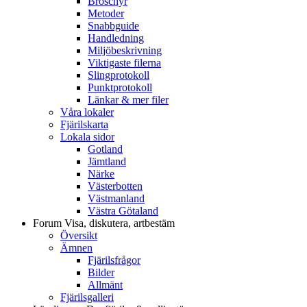
Broschyr
Metoder
Snabbguide
Handledning
Miljöbeskrivning
Viktigaste filerna
Slingprotokoll
Punktprotokoll
Länkar & mer filer
Våra lokaler
Fjärilskarta
Lokala sidor
Gotland
Jämtland
Närke
Västerbotten
Västmanland
Västra Götaland
Forum
Visa, diskutera, artbestäm
Översikt
Ämnen
Fjärilsfrågor
Bilder
Allmänt
Fjärilsgalleri