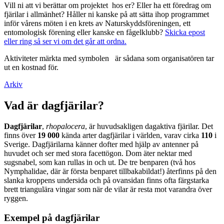
Vill ni att vi berättar om projektet hos er? Eller ha ett föredrag om
fjärilar i allmänhet? Håller ni kanske på att sätta ihop programmet
inför vårens möten i en krets av Naturskyddsföreningen, ett
entomologisk förening eller kanske en fågelklubb?
Skicka epost
eller ring så ser vi om det går att ordna.
Aktiviteter märkta med symbolen
är sådana som organisatören tar
ut en kostnad för.
Arkiv
Vad är dagfjärilar?
Dagfjärilar
,
rhopalocera
, är huvudsakligen dagaktiva fjärilar. Det
finns över
19 000
kända arter dagfjärilar i världen, varav cirka
110
i
Sverige. Dagfjärilarna känner dofter med hjälp av antenner på
huvudet och ser med stora facettögon. Dom äter nektar med
sugsnabel, som kan rullas in och ut. De tre benparen (två hos
Nymphalidae, där är första benparet tillbakabildat!) återfinns på den
slanka kroppens undersida och på ovansidan finns ofta färgstarka
brett triangulära vingar som när de vilar är resta mot varandra över
ryggen.
Exempel på dagfjärilar