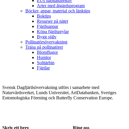
EUs habitatdirektiv
Arter med åtgärdsprogram
Böcker, appar, material och länktips
Boktips
Resurser på nätet
Fjärilsappar
Köpa fjärilsprylar
Bygg själv
Pollinatörsövervakning
Träna på pollinatörer
Blomflugor
Humlor
Solitärbin
Fjärilar
Svensk Dagfjärilsövervakning utförs i samarbete med
Naturvårdsverket, Lunds Universitet, ArtDatabanken, Sveriges
Entomologiska Förening och Butterfly Conservation Europe.
Skriv ett brev
Ring oss