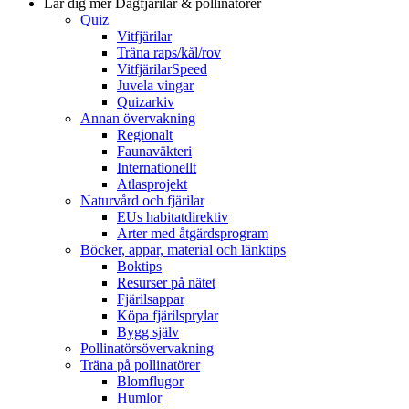
Lär dig mer
Dagfjärilar & pollinatörer
Quiz
Vitfjärilar
Träna raps/kål/rov
VitfjärilarSpeed
Juvela vingar
Quizarkiv
Annan övervakning
Regionalt
Faunaväkteri
Internationellt
Atlasprojekt
Naturvård och fjärilar
EUs habitatdirektiv
Arter med åtgärdsprogram
Böcker, appar, material och länktips
Boktips
Resurser på nätet
Fjärilsappar
Köpa fjärilsprylar
Bygg själv
Pollinatörsövervakning
Träna på pollinatörer
Blomflugor
Humlor