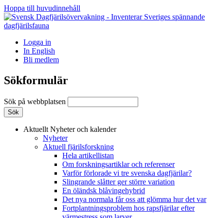
Hoppa till huvudinnehåll
Logga in
In English
Bli medlem
Sökformulär
Sök på webbplatsen
Aktuellt
Nyheter och kalender
Nyheter
Aktuell fjärilsforskning
Hela artikellistan
Om forskningsartiklar och referenser
Varför förlorade vi tre svenska dagfjärilar?
Slingrande slåtter ger större variation
En öländsk blåvingehybrid
Det nya normala får oss att glömma hur det var
Fortplantningsproblem hos rapsfjärilar efter
värmestress som larver