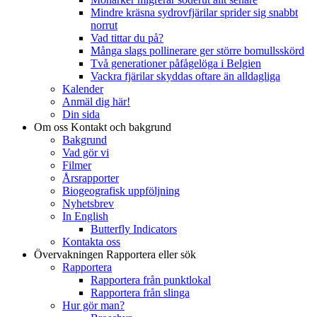
Mindre kräsna sydrovfjärilar sprider sig snabbt
norrut
Vad tittar du på?
Många slags pollinerare ger större bomullsskörd
Två generationer påfågelöga i Belgien
Vackra fjärilar skyddas oftare än alldagliga
Kalender
Anmäl dig här!
Din sida
Om oss
Kontakt och bakgrund
Bakgrund
Vad gör vi
Filmer
Årsrapporter
Biogeografisk uppföljning
Nyhetsbrev
In English
Butterfly Indicators
Kontakta oss
Övervakningen
Rapportera eller sök
Rapportera
Rapportera från punktlokal
Rapportera från slinga
Hur gör man?