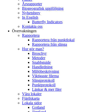
Årsrapporter
Biogeografisk uppföljning
Nyhetsbrev
In English
Butterfly Indicators
Kontakta oss
Övervakningen
Rapportera
Rapportera från punktlokal
Rapportera från slinga
Hur gör man?
Broschyr
Metoder
Snabbguide
Handledning
Miljöbeskrivning
Viktigaste filerna
Slingprotokoll
Punktprotokoll
Länkar & mer filer
Våra lokaler
Fjärilskarta
Lokala sidor
Gotland
Jämtland