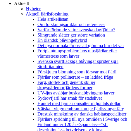
Aktuellt
Nyheter
Aktuell fjärilsforskning
Hela artikellistan
Om forskningsartiklar och referenser
Varför förlorade vi tre svenska dagfjärilar?
Slingrande slåtter ger större variation
En öländsk blåvingehybrid
Det nya normala får oss att glömma hur det var
Fortplantningsproblem hos rapsfjärilar efter
värmestress som larver
Svenska svartfläckiga blåvingar sprider sig i
Storbritannien
Förskjuten blomning som försvar mot fjäril
Fjärilar som pollinerare – en laddad fråga
Färg, storlek och genetik skiljer
skogspärlemorfjärilens former
UV-ljus avslöjar busksnabbvingens larver
Sydrovfjäril har smak för stadslivet
Handel med fjärilar omsätter miljontals dollar
Vätska i vingmembran kan ge fjärilsvingar färg
Drastisk minskning av danska habitatspecialister
Fjärilars spridning till nya områden i Sverige och
Finland under 120 år <span class="sf-
description">– betydelsen av klimat,