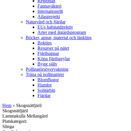
Regionalt
Faunaväkteri
Internationellt
Atlasprojekt
Naturvård och fjärilar
EUs habitatdirektiv
Arter med åtgärdsprogram
Böcker, appar, material och länktips
Boktips
Resurser på nätet
Fjärilsappar
Köpa fjärilsprylar
Bygg själv
Pollinatörsövervakning
Träna på pollinatörer
Blomflugor
Humlor
Solitärbin
Fjärilar
Hem
» Skogsnätfjäril
Skogsnätfjäril
Lammakulla Mellangård
Platskategori:
Slinga