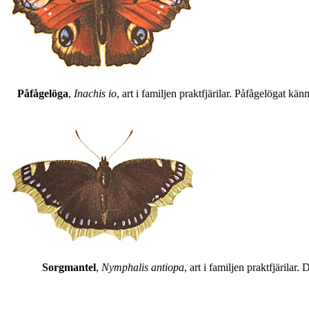
Påfågelöga
,
Inachis io
, art i familjen praktfjärilar. Påfågelögat 
Sorgmantel
,
Nymphalis antiopa
, art i familjen praktfjärila