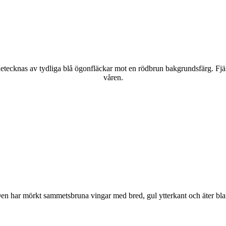
kännetecknas av tydliga blå ögonfläckar mot en rödbrun bakgrundsfärg. Fj
våren.
r. Den har mörkt sammetsbruna vingar med bred, gul ytterkant och äter bla