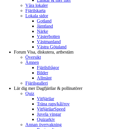
Länkar & mer filer
Våra lokaler
Fjärilskarta
Lokala sidor
Gotland
Jämtland
Närke
Västerbotten
Västmanland
Västra Götaland
Forum
Visa, diskutera, artbestäm
Översikt
Ämnen
Fjärilsfrågor
Bilder
Allmänt
Fjärilsgalleri
Lär dig mer
Dagfjärilar & pollinatörer
Quiz
Vitfjärilar
Träna raps/kål/rov
VitfjärilarSpeed
Juvela vingar
Quizarkiv
Annan övervakning