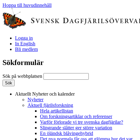
Hoppa till huvudinnehåll
Logga in
In English
Bli medlem
Sökformulär
Sök på webbplatsen
Aktuellt
Nyheter och kalender
Nyheter
Aktuell fjärilsforskning
Hela artikellistan
Om forskningsartiklar och referenser
Varför förlorade vi tre svenska dagfjärilar?
Slingrande slåtter ger större variation
En öländsk blåvingehybrid
Det nya normala får oss att glömma hur det var