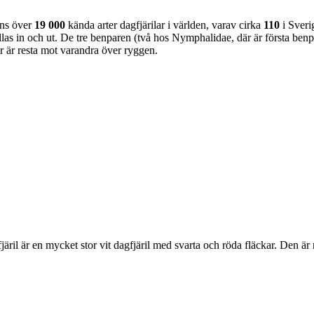
nns över
19 000
kända arter dagfjärilar i världen, varav cirka
110
i Sveri
as in och ut. De tre benparen (två hos Nymphalidae, där är första benpa
ar är resta mot varandra över ryggen.
lofjäril är en mycket stor vit dagfjäril med svarta och röda fläckar. Den 