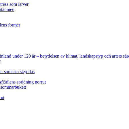
tress som larver
ritannien
ilens former
 Finland under 120 år
– betydelsen av klimat, landskapstyp och arters sär
r
lar som ska skyddas
fjärilens spridning norrut
idsommarbukett
rut