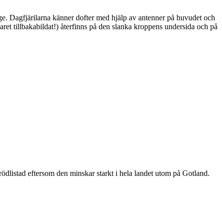
ge. Dagfjärilarna känner dofter med hjälp av antenner på huvudet och
ret tillbakabildat!) återfinns på den slanka kroppens undersida och på
är rödlistad eftersom den minskar starkt i hela landet utom på Gotland.