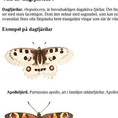
Dagfjärilar
,
rhopalocera
, är huvudsakligen dagaktiva fjärilar. Det fi
ser med stora facettögon. Dom äter nektar med sugsnabel, som kan rull
ovansidan finns ofta färgstarka brett triangulära vingar som när de vil
Exempel på dagfjärilar
Apollofjäril
,
Parnassius apollo
, art i familjen riddarfjärilar. Apol