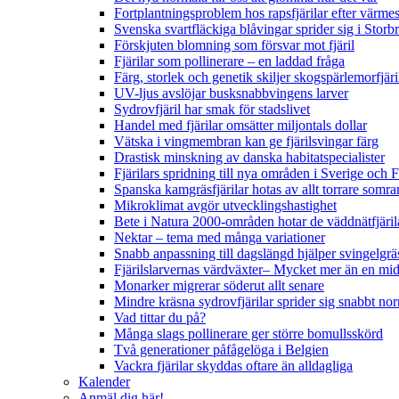
Fortplantningsproblem hos rapsfjärilar efter värmes
Svenska svartfläckiga blåvingar sprider sig i Storb
Förskjuten blomning som försvar mot fjäril
Fjärilar som pollinerare – en laddad fråga
Färg, storlek och genetik skiljer skogspärlemorfjär
UV-ljus avslöjar busksnabbvingens larver
Sydrovfjäril har smak för stadslivet
Handel med fjärilar omsätter miljontals dollar
Vätska i vingmembran kan ge fjärilsvingar färg
Drastisk minskning av danska habitatspecialister
Fjärilars spridning till nya områden i Sverige och
Spanska kamgräsfjärilar hotas av allt torrare somra
Mikroklimat avgör utvecklingshastighet
Bete i Natura 2000-områden hotar de väddnätfjäri
Nektar – tema med många variationer
Snabb anpassning till dagslängd hjälper svingelgräs
Fjärilslarvernas värdväxter– Mycket mer än en m
Monarker migrerar söderut allt senare
Mindre kräsna sydrovfjärilar sprider sig snabbt nor
Vad tittar du på?
Många slags pollinerare ger större bomullsskörd
Två generationer påfågelöga i Belgien
Vackra fjärilar skyddas oftare än alldagliga
Kalender
Anmäl dig här!