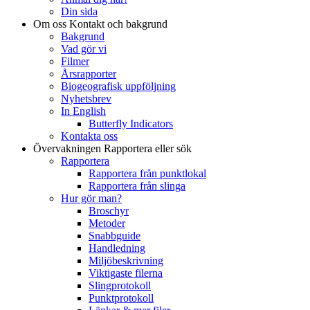
Din sida
Om oss
Kontakt och bakgrund
Bakgrund
Vad gör vi
Filmer
Årsrapporter
Biogeografisk uppföljning
Nyhetsbrev
In English
Butterfly Indicators
Kontakta oss
Övervakningen
Rapportera eller sök
Rapportera
Rapportera från punktlokal
Rapportera från slinga
Hur gör man?
Broschyr
Metoder
Snabbguide
Handledning
Miljöbeskrivning
Viktigaste filerna
Slingprotokoll
Punktprotokoll