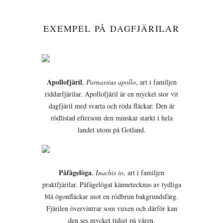
EXEMPEL PÅ DAGFJÄRILAR
Apollofjäril
,
Parnassius apollo
, art i familjen
riddarfjärilar. Apollofjäril är en mycket stor vit
dagfjäril med svarta och röda fläckar. Den är
rödlistad eftersom den minskar starkt i hela
landet utom på Gotland.
Påfågelöga
,
Inachis io
, art i familjen
praktfjärilar. Påfågelögat kännetecknas av tydliga
blå ögonfläckar mot en rödbrun bakgrundsfärg.
Fjärilen övervintrar som vuxen och därför kan
den ses mycket tidigt på våren.