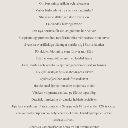
Om forskningsartiklar och referenser
Varför förlorade vi tre svenska dagfjärilar?
Slingrande slåtter ger större variation
En öländsk blåvingehybrid
Det nya normala får oss att glömma hur det var
Fortplantningsproblem hos rapsfjärilar efter värmestress som larver
Svenska svartfläckiga blåvingar sprider sig i Storbritannien
Förskjuten blomning som försvar mot fjäril
Fjärilar som pollinerare – en laddad fråga
Färg, storlek och genetik skiljer skogspärlemorfjärilens former
UV-ljus avslöjar busksnabbvingens larver
Sydrovfjäril har smak för stadslivet
Handel med fjärilar omsätter miljontals dollar
Vätska i vingmembran kan ge fjärilsvingar färg
Drastisk minskning av danska habitatspecialister
Fjärilars spridning till nya områden i Sverige och Finland under 120 år <span
class="sf-description">– betydelsen av klimat, landskapstyp och arters
särdrag</span>
Spanska kamgräsfjärilar hotas av allt torrare somrar