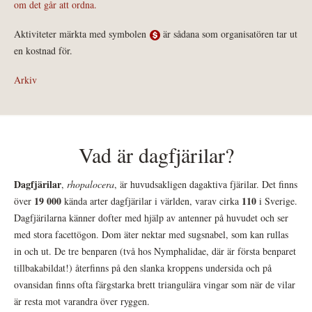
om det går att ordna.
Aktiviteter märkta med symbolen
är sådana som organisatören tar ut
en kostnad för.
Arkiv
Vad är dagfjärilar?
Dagfjärilar
,
rhopalocera
, är huvudsakligen dagaktiva fjärilar. Det finns
19 000
110
över
kända arter dagfjärilar i världen, varav cirka
i Sverige.
Dagfjärilarna känner dofter med hjälp av antenner på huvudet och ser
med stora facettögon. Dom äter nektar med sugsnabel, som kan rullas
in och ut. De tre benparen (två hos Nymphalidae, där är första benparet
tillbakabildat!) återfinns på den slanka kroppens undersida och på
ovansidan finns ofta färgstarka brett triangulära vingar som när de vilar
är resta mot varandra över ryggen.