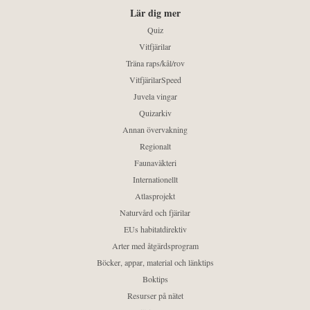
Lär dig mer
Quiz
Vitfjärilar
Träna raps/kål/rov
VitfjärilarSpeed
Juvela vingar
Quizarkiv
Annan övervakning
Regionalt
Faunaväkteri
Internationellt
Atlasprojekt
Naturvård och fjärilar
EUs habitatdirektiv
Arter med åtgärdsprogram
Böcker, appar, material och länktips
Boktips
Resurser på nätet