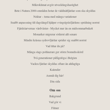
Mikroklimat avgör utvecklingshastighet
Bete i Natura 2000-områden hotar de väddnätfjärilar som ska skyddas
Nektar – tema med många variationer
Snabb anpassning till dagslängd hjälper svingelgräsfjärilens spridning norrut
Fjärilslarvernas värdväxter– Mycket mer än en midsommarbukett
Monarker migrerar söderut allt senare
Mindre kräsna sydrovfjärilar sprider sig snabbt norrut
Vad tittar du på?
Många slags pollinerare ger större bomullsskörd
Två generationer påfågelöga i Belgien
Vackra fjärilar skyddas oftare än alldagliga
Kalender
Anmäl dig här!
Din sida
Om oss
Bakgrund
Vad gör vi
Filmer