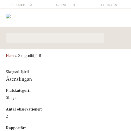
Hoppa till huvudinnehåll
BLI MEDLEM
IN ENGLISH
LOGGA IN
Sökformulär
Hem
» Skogsnätfjäril
Skogsnätfjäril
Åsenslingan
Platskategori:
Slinga
Antal observationer:
2
Rapportör: