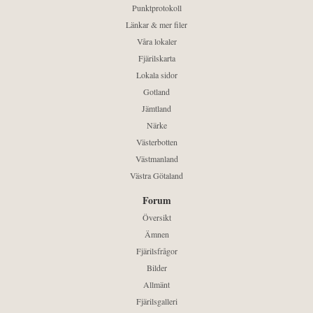
Punktprotokoll
Länkar & mer filer
Våra lokaler
Fjärilskarta
Lokala sidor
Gotland
Jämtland
Närke
Västerbotten
Västmanland
Västra Götaland
Forum
Översikt
Ämnen
Fjärilsfrågor
Bilder
Allmänt
Fjärilsgalleri