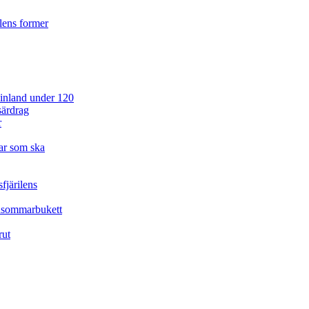
ilens former
 Finland under 120
särdrag
r
ar som ska
fjärilens
idsommarbukett
rut