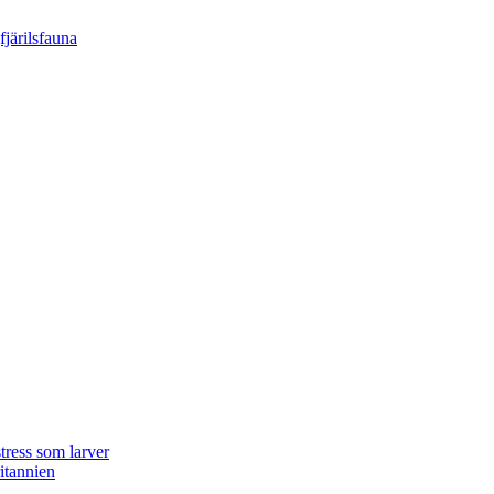
tress som larver
ritannien