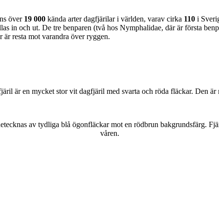
nns över
19 000
kända arter dagfjärilar i världen, varav cirka
110
i Sveri
as in och ut. De tre benparen (två hos Nymphalidae, där är första benpa
ar är resta mot varandra över ryggen.
lofjäril är en mycket stor vit dagfjäril med svarta och röda fläckar. Den 
kännetecknas av tydliga blå ögonfläckar mot en rödbrun bakgrundsfärg. Fj
våren.