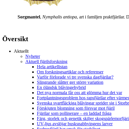
Sorgmantel
,
Nymphalis antiopa
, art i familjen praktfjärila
Översikt
Aktuellt
Nyheter
Aktuell fjärilsforskning
Hela artikellistan
Om forskningsartiklar och referenser
Varför förlorade vi tre svenska dagfjärilar?
Slingrande slåtter ger större variation
En öländsk blåvingehybrid
Det nya normala får oss att glömma hur det var
Fortplantningsproblem hos rapsfjärilar efter värmes
Svenska svartfläckiga blåvingar sprider sig i Storb
Förskjuten blomning som försvar mot fjäril
Fjärilar som pollinerare – en laddad fråga
Färg, storlek och genetik skiljer skogspärlemorfjär
UV-ljus avslöjar busksnabbvingens larver
Sydrovfjäril har smak för stadslivet