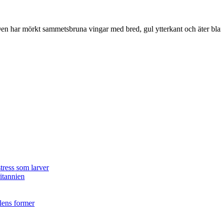
r. Den har mörkt sammetsbruna vingar med bred, gul ytterkant och äter bla
tress som larver
ritannien
ilens former