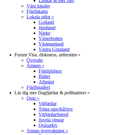
Länkar & mer filer
Våra lokaler
Fjärilskarta
Lokala sidor
»
Gotland
Jämtland
Närke
Västerbotten
Västmanland
Västra Götaland
Forum
Visa, diskutera, artbestäm
»
Översikt
Ämnen
»
Fjärilsfrågor
Bilder
Allmänt
Fjärilsgalleri
Lär dig mer
Dagfjärilar & pollinatörer
»
Quiz
»
Vitfjärilar
Träna raps/kål/rov
VitfjärilarSpeed
Juvela vingar
Quizarkiv
Annan övervakning
»