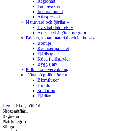
Regionalt
Faunaväkteri
Internationellt
Atlasprojekt
Naturvård och fjärilar
»
EUs habitatdirektiv
Arter med åtgärdsprogram
Böcker, appar, material och länktips
»
Boktips
Resurser på nätet
Fjärilsappar
Köpa fjärilsprylar
Bygg själv
Pollinatörsövervakning
Träna på pollinatörer
»
Blomflugor
Humlor
Solitärbin
Fjärilar
Hem
» Skogsnätfjäril
Skogsnätfjäril
Ragnerud
Platskategori:
Slinga