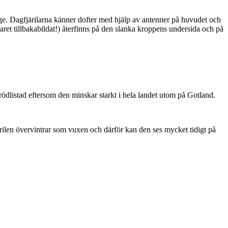
ge. Dagfjärilarna känner dofter med hjälp av antenner på huvudet och
ret tillbakabildat!) återfinns på den slanka kroppens undersida och på
är rödlistad eftersom den minskar starkt i hela landet utom på Gotland.
ärilen övervintrar som vuxen och därför kan den ses mycket tidigt på