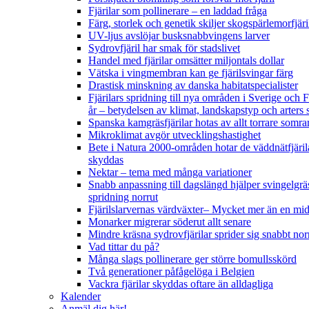
Fjärilar som pollinerare – en laddad fråga
Färg, storlek och genetik skiljer skogspärlemorfjär
UV-ljus avslöjar busksnabbvingens larver
Sydrovfjäril har smak för stadslivet
Handel med fjärilar omsätter miljontals dollar
Vätska i vingmembran kan ge fjärilsvingar färg
Drastisk minskning av danska habitatspecialister
Fjärilars spridning till nya områden i Sverige och
år
– betydelsen av klimat, landskapstyp och arters 
Spanska kamgräsfjärilar hotas av allt torrare somra
Mikroklimat avgör utvecklingshastighet
Bete i Natura 2000-områden hotar de väddnätfjäril
skyddas
Nektar – tema med många variationer
Snabb anpassning till dagslängd hjälper svingelgräs
spridning norrut
Fjärilslarvernas värdväxter– Mycket mer än en m
Monarker migrerar söderut allt senare
Mindre kräsna sydrovfjärilar sprider sig snabbt nor
Vad tittar du på?
Många slags pollinerare ger större bomullsskörd
Två generationer påfågelöga i Belgien
Vackra fjärilar skyddas oftare än alldagliga
Kalender
Anmäl dig här!