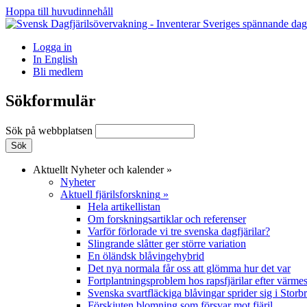
Hoppa till huvudinnehåll
Logga in
In English
Bli medlem
Sökformulär
Sök på webbplatsen
Aktuellt
Nyheter och kalender
»
Nyheter
Aktuell fjärilsforskning
»
Hela artikellistan
Om forskningsartiklar och referenser
Varför förlorade vi tre svenska dagfjärilar?
Slingrande slåtter ger större variation
En öländsk blåvingehybrid
Det nya normala får oss att glömma hur det var
Fortplantningsproblem hos rapsfjärilar efter värmes
Svenska svartfläckiga blåvingar sprider sig i Storb
Förskjuten blomning som försvar mot fjäril