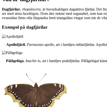
Dagfjärilar
,
rhopalocera
, är huvudsakligen dagaktiva fjärilar. Det fi
ser med stora facettögon. Dom äter nektar med sugsnabel, som kan rull
ovansidan finns ofta färgstarka brett triangulära vingar som när de vil
Exempel på dagfjärilar
Apollofjäril
,
Parnassius apollo
, art i familjen riddarfjärilar. Apol
Påfågelöga
,
Inachis io
, art i familjen praktfjärilar. Påfågelögat 