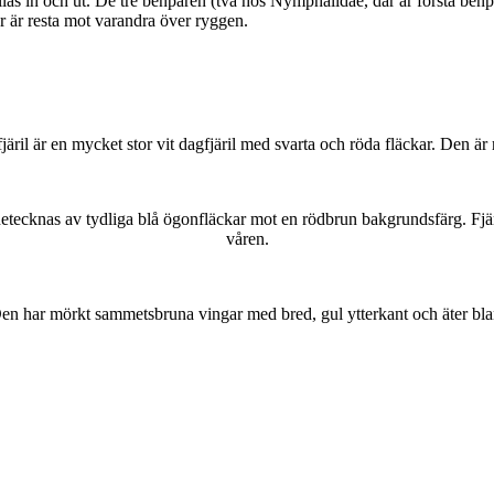
as in och ut. De tre benparen (två hos Nymphalidae, där är första benpa
ar är resta mot varandra över ryggen.
lofjäril är en mycket stor vit dagfjäril med svarta och röda fläckar. Den 
kännetecknas av tydliga blå ögonfläckar mot en rödbrun bakgrundsfärg. Fj
våren.
r. Den har mörkt sammetsbruna vingar med bred, gul ytterkant och äter bla