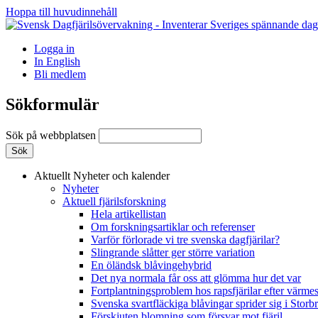
Hoppa till huvudinnehåll
Logga in
In English
Bli medlem
Sökformulär
Sök på webbplatsen
Aktuellt
Nyheter och kalender
Nyheter
Aktuell fjärilsforskning
Hela artikellistan
Om forskningsartiklar och referenser
Varför förlorade vi tre svenska dagfjärilar?
Slingrande slåtter ger större variation
En öländsk blåvingehybrid
Det nya normala får oss att glömma hur det var
Fortplantningsproblem hos rapsfjärilar efter värmes
Svenska svartfläckiga blåvingar sprider sig i Storb
Förskjuten blomning som försvar mot fjäril