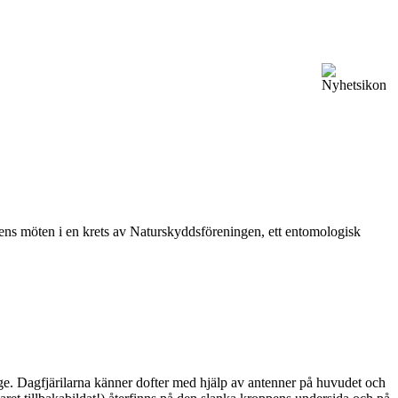
vårens möten i en krets av Naturskyddsföreningen, ett entomologisk
ge. Dagfjärilarna känner dofter med hjälp av antenner på huvudet och