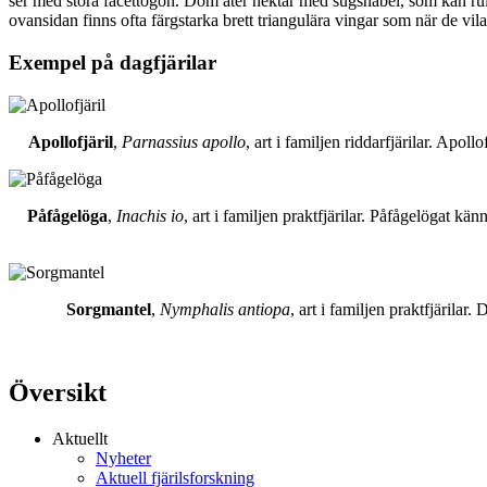
ser med stora facettögon. Dom äter nektar med sugsnabel, som kan rull
ovansidan finns ofta färgstarka brett triangulära vingar som när de vil
Exempel på dagfjärilar
Apollofjäril
,
Parnassius apollo
, art i familjen riddarfjärilar. Apol
Påfågelöga
,
Inachis io
, art i familjen praktfjärilar. Påfågelögat 
Sorgmantel
,
Nymphalis antiopa
, art i familjen praktfjärila
Översikt
Aktuellt
Nyheter
Aktuell fjärilsforskning