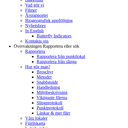
Vad gör vi
Filmer
Årsrapporter
Biogeografisk uppföljning
Nyhetsbrev
In English
Butterfly Indicators
Kontakta oss
Övervakningen
Rapportera eller sök
Rapportera
Rapportera från punktlokal
Rapportera från slinga
Hur gör man?
Broschyr
Metoder
Snabbguide
Handledning
Miljöbeskrivning
Viktigaste filerna
Slingprotokoll
Punktprotokoll
Länkar & mer filer
Våra lokaler
Fjärilskarta