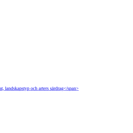
at, landskapstyp och arters särdrag</span>