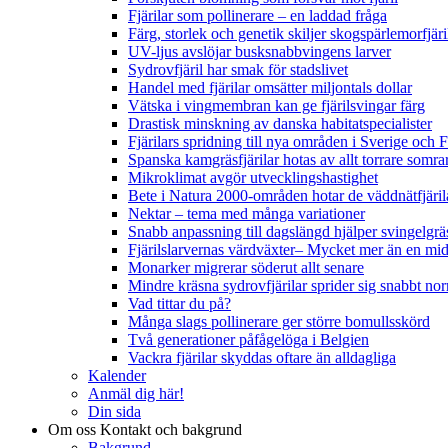
Fjärilar som pollinerare – en laddad fråga
Färg, storlek och genetik skiljer skogspärlemorfjär
UV-ljus avslöjar busksnabbvingens larver
Sydrovfjäril har smak för stadslivet
Handel med fjärilar omsätter miljontals dollar
Vätska i vingmembran kan ge fjärilsvingar färg
Drastisk minskning av danska habitatspecialister
Fjärilars spridning till nya områden i Sverige och
Spanska kamgräsfjärilar hotas av allt torrare somra
Mikroklimat avgör utvecklingshastighet
Bete i Natura 2000-områden hotar de väddnätfjäri
Nektar – tema med många variationer
Snabb anpassning till dagslängd hjälper svingelgräs
Fjärilslarvernas värdväxter– Mycket mer än en m
Monarker migrerar söderut allt senare
Mindre kräsna sydrovfjärilar sprider sig snabbt nor
Vad tittar du på?
Många slags pollinerare ger större bomullsskörd
Två generationer påfågelöga i Belgien
Vackra fjärilar skyddas oftare än alldagliga
Kalender
Anmäl dig här!
Din sida
Om oss
Kontakt och bakgrund
Bakgrund