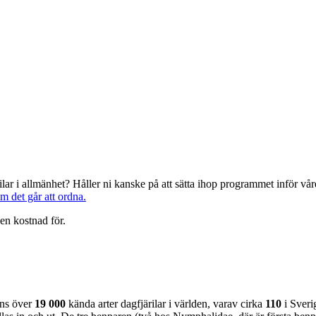
järilar i allmänhet? Håller ni kanske på att sätta ihop programmet inför 
om det går att ordna.
en kostnad för.
nns över
19 000
kända arter dagfjärilar i världen, varav cirka
110
i Sveri