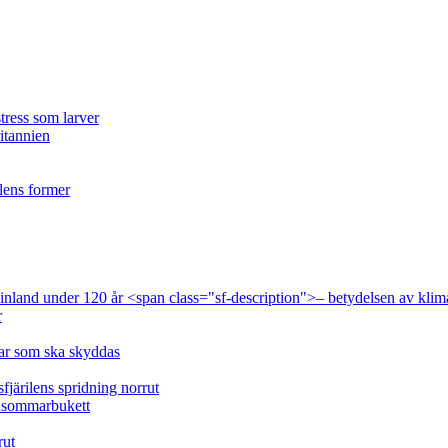
tress som larver
ritannien
ilens former
 Finland under 120 år <span class="sf-description">– betydelsen av klim
r
lar som ska skyddas
fjärilens spridning norrut
idsommarbukett
rut