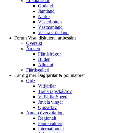
Lokala sidor
Gotland
Jämtland
Närke
Västerbotten
Västmanland
Västra Götaland
Forum
Visa, diskutera, artbestäm
Översikt
Ämnen
Fjärilsfrågor
Bilder
Allmänt
Fjärilsgalleri
Lär dig mer
Dagfjärilar & pollinatörer
Quiz
Vitfjärilar
Träna raps/kål/rov
VitfjärilarSpeed
Juvela vingar
Quizarkiv
Annan övervakning
Regionalt
Faunaväkteri
Internationellt