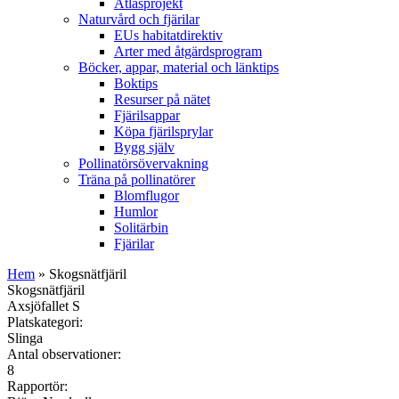
Atlasprojekt
Naturvård och fjärilar
EUs habitatdirektiv
Arter med åtgärdsprogram
Böcker, appar, material och länktips
Boktips
Resurser på nätet
Fjärilsappar
Köpa fjärilsprylar
Bygg själv
Pollinatörsövervakning
Träna på pollinatörer
Blomflugor
Humlor
Solitärbin
Fjärilar
Hem
» Skogsnätfjäril
Skogsnätfjäril
Axsjöfallet S
Platskategori:
Slinga
Antal observationer:
8
Rapportör: