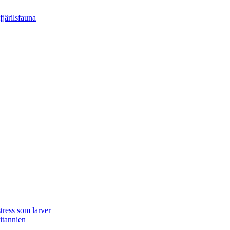
tress som larver
ritannien