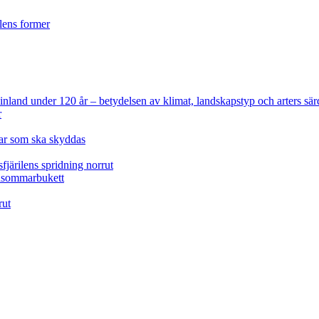
ilens former
 Finland under 120 år
– betydelsen av klimat, landskapstyp och arters sär
r
lar som ska skyddas
fjärilens spridning norrut
idsommarbukett
rut