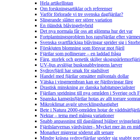
Hela artikellistan
Om forskningsartiklar och referenser
Varför förlorade vi tre svenska dagfjärilar?
Slingrande slåtter ger större variation
En öländsk blåvingehybrid
Det nya normala får oss att glömma hur det var
Fortplantningsproblem hos rapsfjärilar efter värmes
Svenska svartfläckiga blåvingar sprider sig i Storb
Förskjuten blomning som försvar mot fjäril
Fjärilar som pollinerare – en laddad fråga
Färg, storlek och genetik skiljer skogspärlemorfjär
UV-ljus avslöjar busksnabbvingens larver
Sydrovfjäril har smak för stadslivet
Handel med fjärilar omsätter miljontals dollar
Vätska i vingmembran kan ge fjärilsvingar färg
Drastisk minskning av danska habitatspecialister
Fjärilars spridning till nya områden i Sverige och
Spanska kamgräsfjärilar hotas av allt torrare somra
Mikroklimat avgör utvecklingshastighet
Bete i Natura 2000-områden hotar de väddnätfjäri
Nektar – tema med många variationer
Snabb anpassning till dagslängd hjälper svingelgräs
Fjärilslarvernas värdväxter– Mycket mer än en m
Monarker migrerar söderut allt senare
Mindre kräsna sydrovfjärilar sprider sig snabbt nor