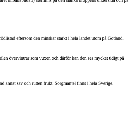
ret tillbakabildat!) återfinns på den slanka kroppens undersida och på
är rödlistad eftersom den minskar starkt i hela landet utom på Gotland.
ärilen övervintrar som vuxen och därför kan den ses mycket tidigt på
nd annat sav och rutten frukt. Sorgmantel finns i hela Sverige.