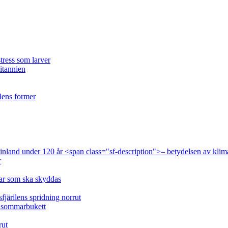
tress som larver
ritannien
ilens former
 Finland under 120 år <span class="sf-description">– betydelsen av klim
r
lar som ska skyddas
fjärilens spridning norrut
idsommarbukett
rut