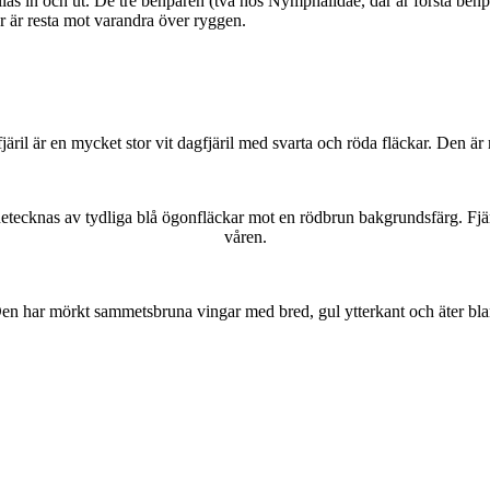
as in och ut. De tre benparen (två hos Nymphalidae, där är första benpa
ar är resta mot varandra över ryggen.
lofjäril är en mycket stor vit dagfjäril med svarta och röda fläckar. Den 
kännetecknas av tydliga blå ögonfläckar mot en rödbrun bakgrundsfärg. Fj
våren.
r. Den har mörkt sammetsbruna vingar med bred, gul ytterkant och äter bla