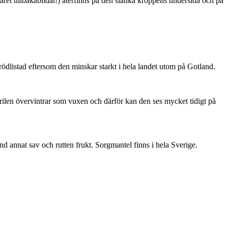
ret tillbakabildat!) återfinns på den slanka kroppens undersida och på
är rödlistad eftersom den minskar starkt i hela landet utom på Gotland.
ärilen övervintrar som vuxen och därför kan den ses mycket tidigt på
nd annat sav och rutten frukt. Sorgmantel finns i hela Sverige.