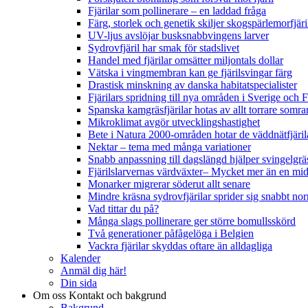
Fjärilar som pollinerare – en laddad fråga
Färg, storlek och genetik skiljer skogspärlemorfjär
UV-ljus avslöjar busksnabbvingens larver
Sydrovfjäril har smak för stadslivet
Handel med fjärilar omsätter miljontals dollar
Vätska i vingmembran kan ge fjärilsvingar färg
Drastisk minskning av danska habitatspecialister
Fjärilars spridning till nya områden i Sverige och
Spanska kamgräsfjärilar hotas av allt torrare somra
Mikroklimat avgör utvecklingshastighet
Bete i Natura 2000-områden hotar de väddnätfjäri
Nektar – tema med många variationer
Snabb anpassning till dagslängd hjälper svingelgräs
Fjärilslarvernas värdväxter– Mycket mer än en m
Monarker migrerar söderut allt senare
Mindre kräsna sydrovfjärilar sprider sig snabbt nor
Vad tittar du på?
Många slags pollinerare ger större bomullsskörd
Två generationer påfågelöga i Belgien
Vackra fjärilar skyddas oftare än alldagliga
Kalender
Anmäl dig här!
Din sida
Om oss
Kontakt och bakgrund
Bakgrund