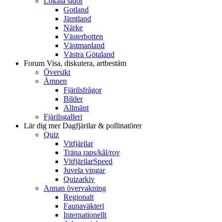
Lokala sidor
Gotland
Jämtland
Närke
Västerbotten
Västmanland
Västra Götaland
Forum
Visa, diskutera, artbestäm
Översikt
Ämnen
Fjärilsfrågor
Bilder
Allmänt
Fjärilsgalleri
Lär dig mer
Dagfjärilar & pollinatörer
Quiz
Vitfjärilar
Träna raps/kål/rov
VitfjärilarSpeed
Juvela vingar
Quizarkiv
Annan övervakning
Regionalt
Faunaväkteri
Internationellt