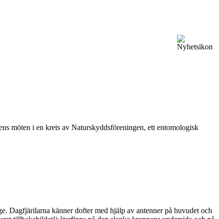
vårens möten i en krets av Naturskyddsföreningen, ett entomologisk
ge. Dagfjärilarna känner dofter med hjälp av antenner på huvudet och