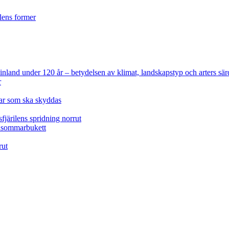
ilens former
 Finland under 120 år
– betydelsen av klimat, landskapstyp och arters sär
r
lar som ska skyddas
fjärilens spridning norrut
idsommarbukett
rut