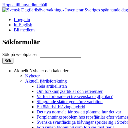
Hoppa till huvudinnehåll
Logga in
In English
Bli medlem
Sökformulär
Sök på webbplatsen
Aktuellt
Nyheter och kalender
Nyheter
Aktuell fjärilsforskning
Hela artikellistan
Om forskningsartiklar och referenser
Varför förlorade vi tre svenska dagfjärilar?
Slingrande slåtter ger större variation
En öländsk blåvingehybrid
Det nya normala får oss att glömma hur det var
Fortplantningsproblem hos rapsfjärilar efter värmes
Svenska svartfläckiga blåvingar sprider sig i Storb
Förskjuten blomning som försvar mot fjäril