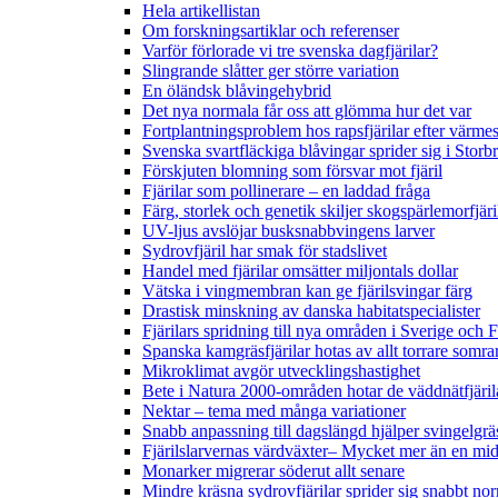
Hela artikellistan
Om forskningsartiklar och referenser
Varför förlorade vi tre svenska dagfjärilar?
Slingrande slåtter ger större variation
En öländsk blåvingehybrid
Det nya normala får oss att glömma hur det var
Fortplantningsproblem hos rapsfjärilar efter värmes
Svenska svartfläckiga blåvingar sprider sig i Storb
Förskjuten blomning som försvar mot fjäril
Fjärilar som pollinerare – en laddad fråga
Färg, storlek och genetik skiljer skogspärlemorfjär
UV-ljus avslöjar busksnabbvingens larver
Sydrovfjäril har smak för stadslivet
Handel med fjärilar omsätter miljontals dollar
Vätska i vingmembran kan ge fjärilsvingar färg
Drastisk minskning av danska habitatspecialister
Fjärilars spridning till nya områden i Sverige och
Spanska kamgräsfjärilar hotas av allt torrare somra
Mikroklimat avgör utvecklingshastighet
Bete i Natura 2000-områden hotar de väddnätfjäri
Nektar – tema med många variationer
Snabb anpassning till dagslängd hjälper svingelgräs
Fjärilslarvernas värdväxter– Mycket mer än en m
Monarker migrerar söderut allt senare
Mindre kräsna sydrovfjärilar sprider sig snabbt nor