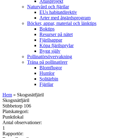
Atlasprojekt
Naturvård och fjärilar
EUs habitatdirektiv
Arter med åtgärdsprogram
Böcker, appar, material och länktips
Boktips
Resurser på nätet
Fjärilsappar
Köpa fjärilsprylar
Bygg själv
Pollinatörsövervakning
Träna på pollinatörer
Blomflugor
Humlor
Solitärbin
Fjärilar
Hem
» Skogsnätfjäril
Skogsnätfjäril
Stibbetorp 106
Platskategori:
Punktlokal
Antal observationer:
1
Rapportör: