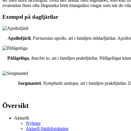
ser med stora facettögon. Dom äter nektar med sugsnabel, som kan rull
ovansidan finns ofta färgstarka brett triangulära vingar som när de vil
Exempel på dagfjärilar
Apollofjäril
,
Parnassius apollo
, art i familjen riddarfjärilar. Apol
Påfågelöga
,
Inachis io
, art i familjen praktfjärilar. Påfågelögat 
Sorgmantel
,
Nymphalis antiopa
, art i familjen praktfjärila
Översikt
Aktuellt
Nyheter
Aktuell fjärilsforskning