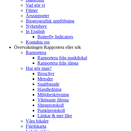
Vad gör vi
Filmer
Årsrapporter
Biogeografisk uppföljning
Nyhetsbrev
In English
Butterfly Indicators
Kontakta oss
Övervakningen
Rapportera eller sök
Rapportera
Rapportera från punktlokal
Rapportera från slinga
Hur gör man?
Broschyr
Metoder
Snabbguide
Handledning
Miljöbeskrivning
Viktigaste filerna
Slingprotokoll
Punktprotokoll
Länkar & mer filer
Våra lokaler
Fjärilskarta