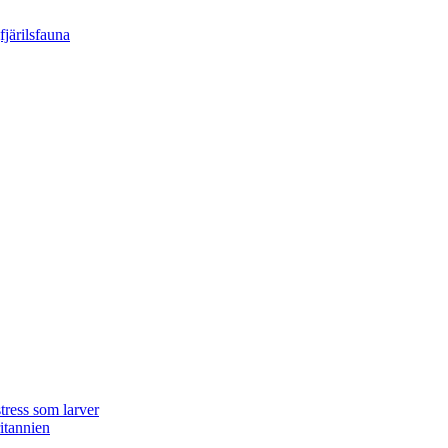
tress som larver
ritannien