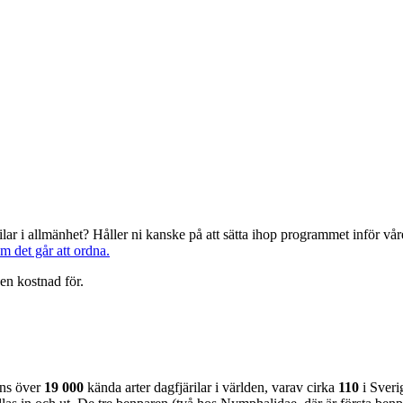
järilar i allmänhet? Håller ni kanske på att sätta ihop programmet inför 
om det går att ordna.
en kostnad för.
nns över
19 000
kända arter dagfjärilar i världen, varav cirka
110
i Sveri