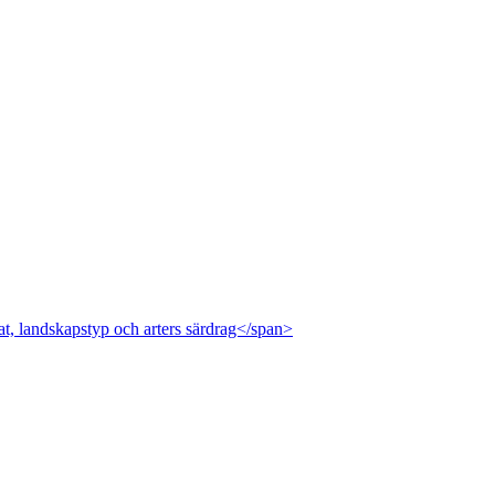
at, landskapstyp och arters särdrag</span>