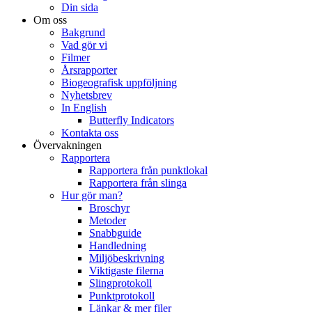
Din sida
Om oss
Bakgrund
Vad gör vi
Filmer
Årsrapporter
Biogeografisk uppföljning
Nyhetsbrev
In English
Butterfly Indicators
Kontakta oss
Övervakningen
Rapportera
Rapportera från punktlokal
Rapportera från slinga
Hur gör man?
Broschyr
Metoder
Snabbguide
Handledning
Miljöbeskrivning
Viktigaste filerna
Slingprotokoll
Punktprotokoll
Länkar & mer filer