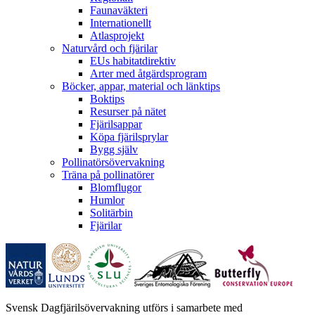
Faunaväkteri
Internationellt
Atlasprojekt
Naturvård och fjärilar
EUs habitatdirektiv
Arter med åtgärdsprogram
Böcker, appar, material och länktips
Boktips
Resurser på nätet
Fjärilsappar
Köpa fjärilsprylar
Bygg själv
Pollinatörsövervakning
Träna på pollinatörer
Blomflugor
Humlor
Solitärbin
Fjärilar
Svensk Dagfjärilsövervakning utförs i samarbete med