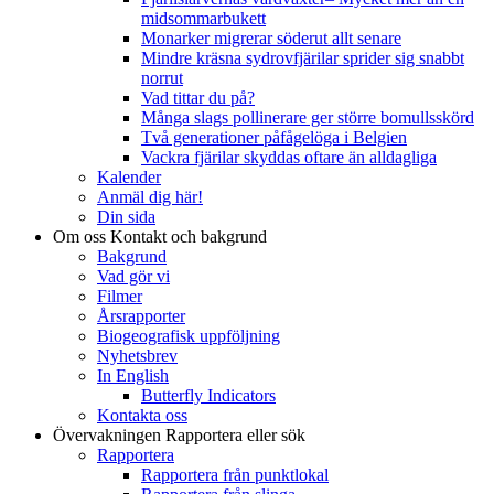
midsommarbukett
Monarker migrerar söderut allt senare
Mindre kräsna sydrovfjärilar sprider sig snabbt
norrut
Vad tittar du på?
Många slags pollinerare ger större bomullsskörd
Två generationer påfågelöga i Belgien
Vackra fjärilar skyddas oftare än alldagliga
Kalender
Anmäl dig här!
Din sida
Om oss
Kontakt och bakgrund
Bakgrund
Vad gör vi
Filmer
Årsrapporter
Biogeografisk uppföljning
Nyhetsbrev
In English
Butterfly Indicators
Kontakta oss
Övervakningen
Rapportera eller sök
Rapportera
Rapportera från punktlokal