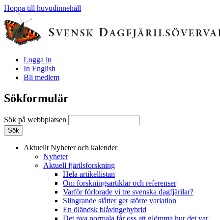
Hoppa till huvudinnehåll
Logga in
In English
Bli medlem
Sökformulär
Sök på webbplatsen
Aktuellt
Nyheter och kalender
Nyheter
Aktuell fjärilsforskning
Hela artikellistan
Om forskningsartiklar och referenser
Varför förlorade vi tre svenska dagfjärilar?
Slingrande slåtter ger större variation
En öländsk blåvingehybrid
Det nya normala får oss att glömma hur det var