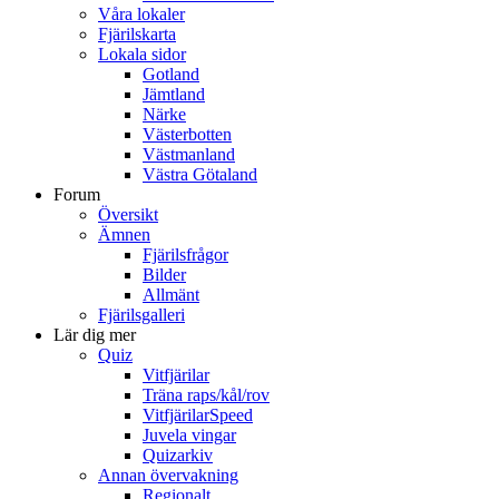
Våra lokaler
Fjärilskarta
Lokala sidor
Gotland
Jämtland
Närke
Västerbotten
Västmanland
Västra Götaland
Forum
Översikt
Ämnen
Fjärilsfrågor
Bilder
Allmänt
Fjärilsgalleri
Lär dig mer
Quiz
Vitfjärilar
Träna raps/kål/rov
VitfjärilarSpeed
Juvela vingar
Quizarkiv
Annan övervakning
Regionalt