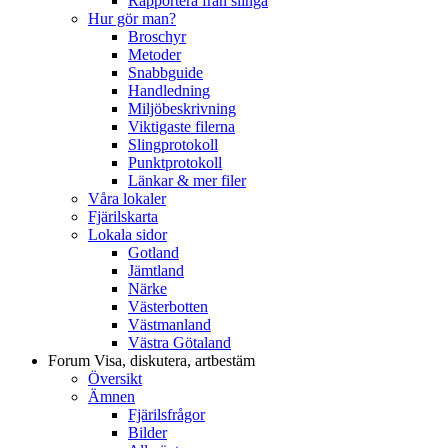
Rapportera från slinga
Hur gör man?
Broschyr
Metoder
Snabbguide
Handledning
Miljöbeskrivning
Viktigaste filerna
Slingprotokoll
Punktprotokoll
Länkar & mer filer
Våra lokaler
Fjärilskarta
Lokala sidor
Gotland
Jämtland
Närke
Västerbotten
Västmanland
Västra Götaland
Forum
Visa, diskutera, artbestäm
Översikt
Ämnen
Fjärilsfrågor
Bilder