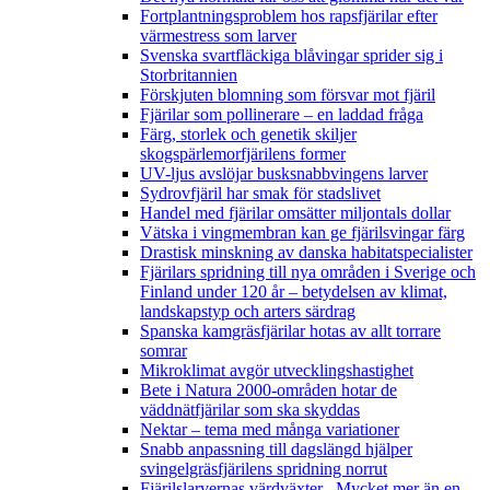
Fortplantningsproblem hos rapsfjärilar efter
värmestress som larver
Svenska svartfläckiga blåvingar sprider sig i
Storbritannien
Förskjuten blomning som försvar mot fjäril
Fjärilar som pollinerare – en laddad fråga
Färg, storlek och genetik skiljer
skogspärlemorfjärilens former
UV-ljus avslöjar busksnabbvingens larver
Sydrovfjäril har smak för stadslivet
Handel med fjärilar omsätter miljontals dollar
Vätska i vingmembran kan ge fjärilsvingar färg
Drastisk minskning av danska habitatspecialister
Fjärilars spridning till nya områden i Sverige och
Finland under 120 år
– betydelsen av klimat,
landskapstyp och arters särdrag
Spanska kamgräsfjärilar hotas av allt torrare
somrar
Mikroklimat avgör utvecklingshastighet
Bete i Natura 2000-områden hotar de
väddnätfjärilar som ska skyddas
Nektar – tema med många variationer
Snabb anpassning till dagslängd hjälper
svingelgräsfjärilens spridning norrut
Fjärilslarvernas värdväxter– Mycket mer än en