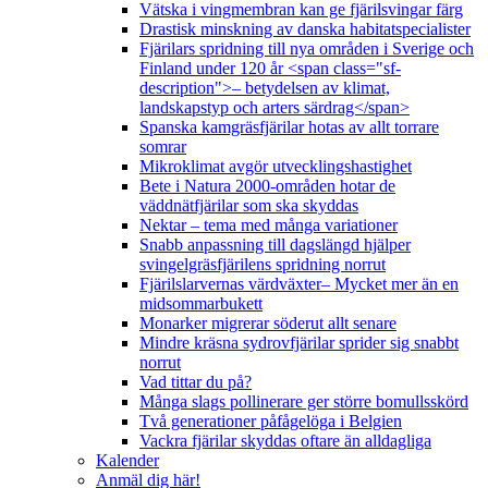
Vätska i vingmembran kan ge fjärilsvingar färg
Drastisk minskning av danska habitatspecialister
Fjärilars spridning till nya områden i Sverige och
Finland under 120 år <span class="sf-
description">– betydelsen av klimat,
landskapstyp och arters särdrag</span>
Spanska kamgräsfjärilar hotas av allt torrare
somrar
Mikroklimat avgör utvecklingshastighet
Bete i Natura 2000-områden hotar de
väddnätfjärilar som ska skyddas
Nektar – tema med många variationer
Snabb anpassning till dagslängd hjälper
svingelgräsfjärilens spridning norrut
Fjärilslarvernas värdväxter– Mycket mer än en
midsommarbukett
Monarker migrerar söderut allt senare
Mindre kräsna sydrovfjärilar sprider sig snabbt
norrut
Vad tittar du på?
Många slags pollinerare ger större bomullsskörd
Två generationer påfågelöga i Belgien
Vackra fjärilar skyddas oftare än alldagliga
Kalender
Anmäl dig här!