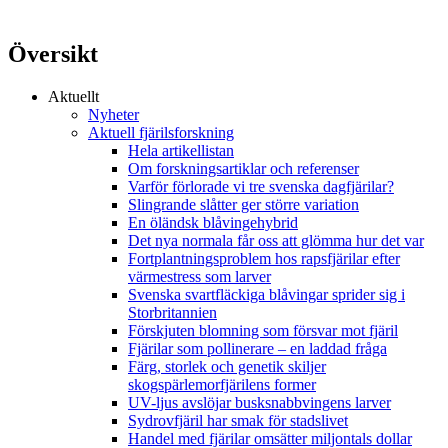
Översikt
Aktuellt
Nyheter
Aktuell fjärilsforskning
Hela artikellistan
Om forskningsartiklar och referenser
Varför förlorade vi tre svenska dagfjärilar?
Slingrande slåtter ger större variation
En öländsk blåvingehybrid
Det nya normala får oss att glömma hur det var
Fortplantningsproblem hos rapsfjärilar efter
värmestress som larver
Svenska svartfläckiga blåvingar sprider sig i
Storbritannien
Förskjuten blomning som försvar mot fjäril
Fjärilar som pollinerare – en laddad fråga
Färg, storlek och genetik skiljer
skogspärlemorfjärilens former
UV-ljus avslöjar busksnabbvingens larver
Sydrovfjäril har smak för stadslivet
Handel med fjärilar omsätter miljontals dollar