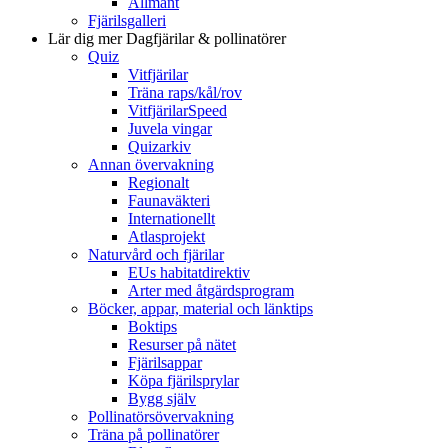
Allmänt
Fjärilsgalleri
Lär dig mer
Dagfjärilar & pollinatörer
Quiz
Vitfjärilar
Träna raps/kål/rov
VitfjärilarSpeed
Juvela vingar
Quizarkiv
Annan övervakning
Regionalt
Faunaväkteri
Internationellt
Atlasprojekt
Naturvård och fjärilar
EUs habitatdirektiv
Arter med åtgärdsprogram
Böcker, appar, material och länktips
Boktips
Resurser på nätet
Fjärilsappar
Köpa fjärilsprylar
Bygg själv
Pollinatörsövervakning
Träna på pollinatörer