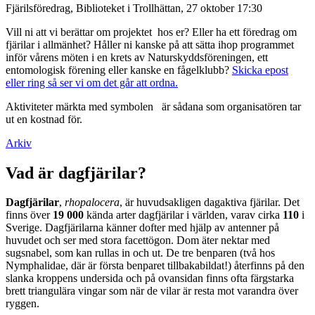
Fjärilsföredrag, Biblioteket i Trollhättan, 27 oktober 17:30
Vill ni att vi berättar om projektet hos er? Eller ha ett föredrag om
fjärilar i allmänhet? Håller ni kanske på att sätta ihop programmet
inför vårens möten i en krets av Naturskyddsföreningen, ett
entomologisk förening eller kanske en fågelklubb?
Skicka epost
eller ring så ser vi om det går att ordna.
Aktiviteter märkta med symbolen
är sådana som organisatören tar
ut en kostnad för.
Arkiv
Vad är dagfjärilar?
Dagfjärilar
,
rhopalocera
, är huvudsakligen dagaktiva fjärilar. Det
finns över
19 000
kända arter dagfjärilar i världen, varav cirka
110
i
Sverige. Dagfjärilarna känner dofter med hjälp av antenner på
huvudet och ser med stora facettögon. Dom äter nektar med
sugsnabel, som kan rullas in och ut. De tre benparen (två hos
Nymphalidae, där är första benparet tillbakabildat!) återfinns på den
slanka kroppens undersida och på ovansidan finns ofta färgstarka
brett triangulära vingar som när de vilar är resta mot varandra över
ryggen.