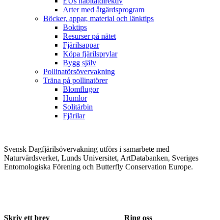
EUs habitatdirektiv
Arter med åtgärdsprogram
Böcker, appar, material och länktips
Boktips
Resurser på nätet
Fjärilsappar
Köpa fjärilsprylar
Bygg själv
Pollinatörsövervakning
Träna på pollinatörer
Blomflugor
Humlor
Solitärbin
Fjärilar
Svensk Dagfjärilsövervakning utförs i samarbete med
Naturvårdsverket, Lunds Universitet, ArtDatabanken, Sveriges
Entomologiska Förening och Butterfly Conservation Europe.
Skriv ett brev
Ring oss