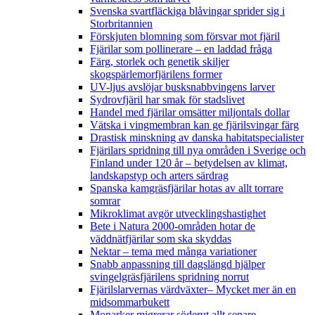
Svenska svartfläckiga blåvingar sprider sig i
Storbritannien
Förskjuten blomning som försvar mot fjäril
Fjärilar som pollinerare – en laddad fråga
Färg, storlek och genetik skiljer
skogspärlemorfjärilens former
UV-ljus avslöjar busksnabbvingens larver
Sydrovfjäril har smak för stadslivet
Handel med fjärilar omsätter miljontals dollar
Vätska i vingmembran kan ge fjärilsvingar färg
Drastisk minskning av danska habitatspecialister
Fjärilars spridning till nya områden i Sverige och
Finland under 120 år
– betydelsen av klimat,
landskapstyp och arters särdrag
Spanska kamgräsfjärilar hotas av allt torrare
somrar
Mikroklimat avgör utvecklingshastighet
Bete i Natura 2000-områden hotar de
väddnätfjärilar som ska skyddas
Nektar – tema med många variationer
Snabb anpassning till dagslängd hjälper
svingelgräsfjärilens spridning norrut
Fjärilslarvernas värdväxter– Mycket mer än en
midsommarbukett
Monarker migrerar söderut allt senare