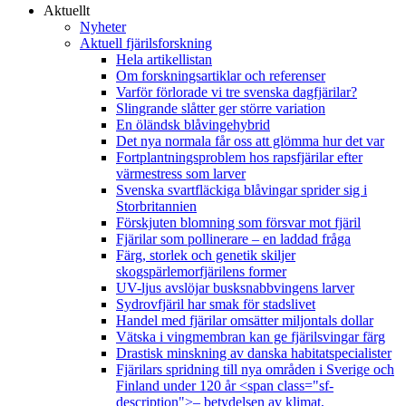
Aktuellt
Nyheter
Aktuell fjärilsforskning
Hela artikellistan
Om forskningsartiklar och referenser
Varför förlorade vi tre svenska dagfjärilar?
Slingrande slåtter ger större variation
En öländsk blåvingehybrid
Det nya normala får oss att glömma hur det var
Fortplantningsproblem hos rapsfjärilar efter
värmestress som larver
Svenska svartfläckiga blåvingar sprider sig i
Storbritannien
Förskjuten blomning som försvar mot fjäril
Fjärilar som pollinerare – en laddad fråga
Färg, storlek och genetik skiljer
skogspärlemorfjärilens former
UV-ljus avslöjar busksnabbvingens larver
Sydrovfjäril har smak för stadslivet
Handel med fjärilar omsätter miljontals dollar
Vätska i vingmembran kan ge fjärilsvingar färg
Drastisk minskning av danska habitatspecialister
Fjärilars spridning till nya områden i Sverige och
Finland under 120 år <span class="sf-
description">– betydelsen av klimat,