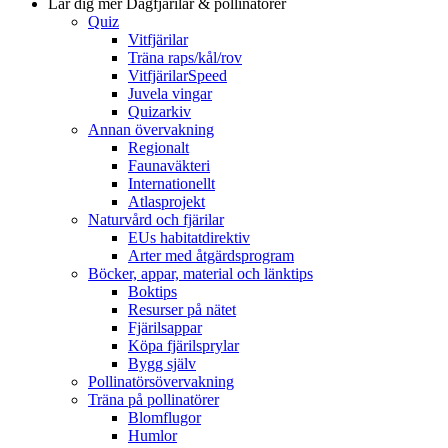
Lär dig mer
Dagfjärilar & pollinatörer
Quiz
Vitfjärilar
Träna raps/kål/rov
VitfjärilarSpeed
Juvela vingar
Quizarkiv
Annan övervakning
Regionalt
Faunaväkteri
Internationellt
Atlasprojekt
Naturvård och fjärilar
EUs habitatdirektiv
Arter med åtgärdsprogram
Böcker, appar, material och länktips
Boktips
Resurser på nätet
Fjärilsappar
Köpa fjärilsprylar
Bygg själv
Pollinatörsövervakning
Träna på pollinatörer
Blomflugor
Humlor