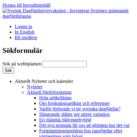
Hoppa till huvudinnehåll
Logga in
In English
Bli medlem
Sökformulär
Sök på webbplatsen
Aktuellt
Nyheter och kalender
Nyheter
Aktuell fjärilsforskning
Hela artikellistan
Om forskningsartiklar och referenser
Varför förlorade vi tre svenska dagfjärilar?
Slingrande slåtter ger större variation
En öländsk blåvingehybrid
Det nya normala får oss att glömma hur det var
Fortplantningsproblem hos rapsfjärilar efter
värmestress som larver