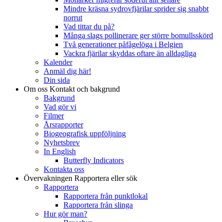
Mindre kräsna sydrovfjärilar sprider sig snabbt
norrut
Vad tittar du på?
Många slags pollinerare ger större bomullsskörd
Två generationer påfågelöga i Belgien
Vackra fjärilar skyddas oftare än alldagliga
Kalender
Anmäl dig här!
Din sida
Om oss
Kontakt och bakgrund
Bakgrund
Vad gör vi
Filmer
Årsrapporter
Biogeografisk uppföljning
Nyhetsbrev
In English
Butterfly Indicators
Kontakta oss
Övervakningen
Rapportera eller sök
Rapportera
Rapportera från punktlokal
Rapportera från slinga
Hur gör man?