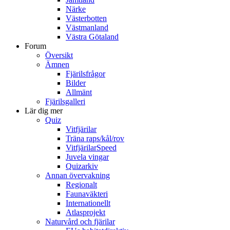
Närke
Västerbotten
Västmanland
Västra Götaland
Forum
Översikt
Ämnen
Fjärilsfrågor
Bilder
Allmänt
Fjärilsgalleri
Lär dig mer
Quiz
Vitfjärilar
Träna raps/kål/rov
VitfjärilarSpeed
Juvela vingar
Quizarkiv
Annan övervakning
Regionalt
Faunaväkteri
Internationellt
Atlasprojekt
Naturvård och fjärilar