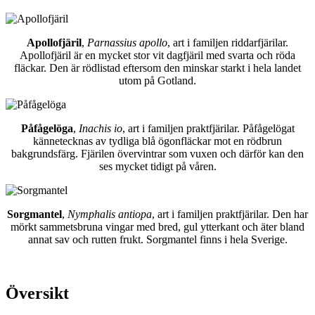
Apollofjäril
,
Parnassius apollo
, art i familjen riddarfjärilar.
Apollofjäril är en mycket stor vit dagfjäril med svarta och röda
fläckar. Den är rödlistad eftersom den minskar starkt i hela landet
utom på Gotland.
Påfågelöga
,
Inachis io
, art i familjen praktfjärilar. Påfågelögat
kännetecknas av tydliga blå ögonfläckar mot en rödbrun
bakgrundsfärg. Fjärilen övervintrar som vuxen och därför kan den
ses mycket tidigt på våren.
Sorgmantel
,
Nymphalis antiopa
, art i familjen praktfjärilar. Den har
mörkt sammetsbruna vingar med bred, gul ytterkant och äter bland
annat sav och rutten frukt. Sorgmantel finns i hela Sverige.
Översikt