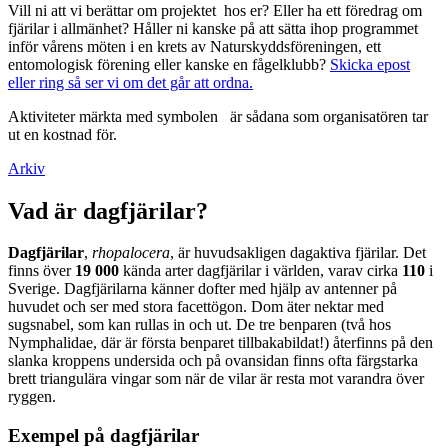
Vill ni att vi berättar om projektet hos er? Eller ha ett föredrag om
fjärilar i allmänhet? Håller ni kanske på att sätta ihop programmet
inför vårens möten i en krets av Naturskyddsföreningen, ett
entomologisk förening eller kanske en fågelklubb?
Skicka epost
eller ring så ser vi om det går att ordna.
Aktiviteter märkta med symbolen
är sådana som organisatören tar
ut en kostnad för.
Arkiv
Vad är dagfjärilar?
Dagfjärilar
,
rhopalocera
, är huvudsakligen dagaktiva fjärilar. Det
finns över
19 000
kända arter dagfjärilar i världen, varav cirka
110
i
Sverige. Dagfjärilarna känner dofter med hjälp av antenner på
huvudet och ser med stora facettögon. Dom äter nektar med
sugsnabel, som kan rullas in och ut. De tre benparen (två hos
Nymphalidae, där är första benparet tillbakabildat!) återfinns på den
slanka kroppens undersida och på ovansidan finns ofta färgstarka
brett triangulära vingar som när de vilar är resta mot varandra över
ryggen.
Exempel på dagfjärilar