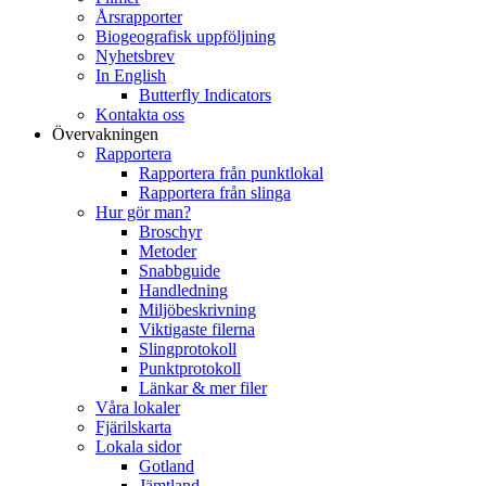
Årsrapporter
Biogeografisk uppföljning
Nyhetsbrev
In English
Butterfly Indicators
Kontakta oss
Övervakningen
Rapportera
Rapportera från punktlokal
Rapportera från slinga
Hur gör man?
Broschyr
Metoder
Snabbguide
Handledning
Miljöbeskrivning
Viktigaste filerna
Slingprotokoll
Punktprotokoll
Länkar & mer filer
Våra lokaler
Fjärilskarta
Lokala sidor
Gotland
Jämtland