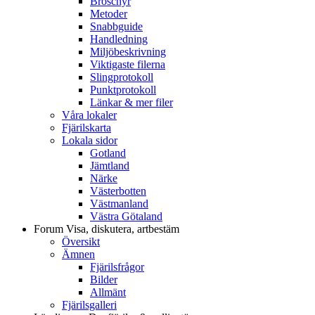
Broschyr
Metoder
Snabbguide
Handledning
Miljöbeskrivning
Viktigaste filerna
Slingprotokoll
Punktprotokoll
Länkar & mer filer
Våra lokaler
Fjärilskarta
Lokala sidor
Gotland
Jämtland
Närke
Västerbotten
Västmanland
Västra Götaland
Forum
Visa, diskutera, artbestäm
Översikt
Ämnen
Fjärilsfrågor
Bilder
Allmänt
Fjärilsgalleri