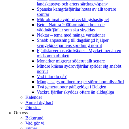
landskapstyp och arters särdrag</span>
Spanska kamgräsfjärilar hotas av allt torrare
somrar
Mikroklimat avgör utvecklingshastighet
Bete i Natura 2000-områden hotar de
väddnätfjärilar som ska skyddas
Nektar – tema med många variationer
Snabb anpassning till dagslängd hjälper
svingelgräsfjärilens spridning norrut
Fjärilslarvernas värdväxter– Mycket mer än en
midsommarbukett
Monarker migrerar söderut allt senare
Mindre kräsna sydrovfjärilar sprider sig snabbt
norrut
Vad tittar du på?
Många slags pollinerare ger större bomullsskörd
Två generationer påfågelöga i Belgien
Vackra fjärilar skyddas oftare än alldagliga
Kalender
Anmäl dig här!
Din sida
Om oss
Bakgrund
Vad gör vi
Filmer