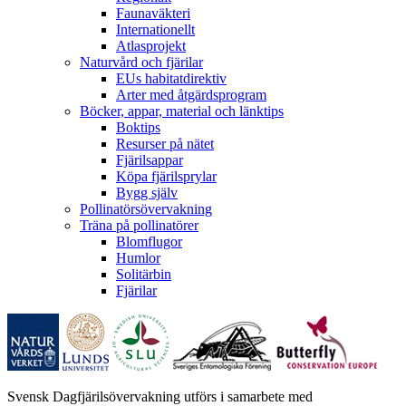
Faunaväkteri
Internationellt
Atlasprojekt
Naturvård och fjärilar
EUs habitatdirektiv
Arter med åtgärdsprogram
Böcker, appar, material och länktips
Boktips
Resurser på nätet
Fjärilsappar
Köpa fjärilsprylar
Bygg själv
Pollinatörsövervakning
Träna på pollinatörer
Blomflugor
Humlor
Solitärbin
Fjärilar
Svensk Dagfjärilsövervakning utförs i samarbete med