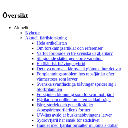
Översikt
Aktuellt
Nyheter
Aktuell fjärilsforskning
Hela artikellistan
Om forskningsartiklar och referenser
Varför förlorade vi tre svenska dagfjärilar?
Slingrande slåtter ger större variation
En öländsk blåvingehybrid
Det nya normala får oss att glömma hur det var
Fortplantningsproblem hos rapsfjärilar efter
värmestress som larver
Svenska svartfläckiga blåvingar sprider sig i
Storbritannien
Förskjuten blomning som försvar mot fjäril
Fjärilar som pollinerare – en laddad fråga
Färg, storlek och genetik skiljer
skogspärlemorfjärilens former
UV-ljus avslöjar busksnabbvingens larver
Sydrovfjäril har smak för stadslivet
Handel med fjärilar omsätter miljontals dollar