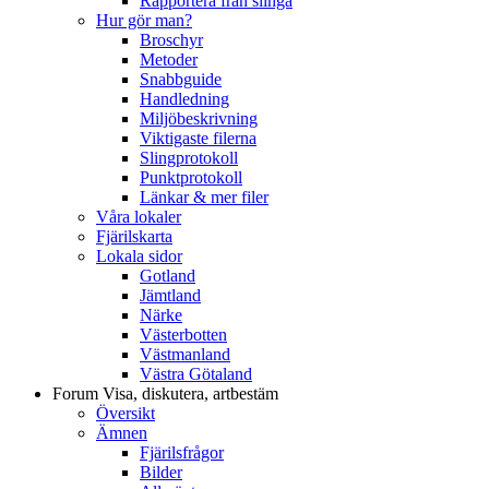
Rapportera från slinga
Hur gör man?
Broschyr
Metoder
Snabbguide
Handledning
Miljöbeskrivning
Viktigaste filerna
Slingprotokoll
Punktprotokoll
Länkar & mer filer
Våra lokaler
Fjärilskarta
Lokala sidor
Gotland
Jämtland
Närke
Västerbotten
Västmanland
Västra Götaland
Forum
Visa, diskutera, artbestäm
Översikt
Ämnen
Fjärilsfrågor
Bilder