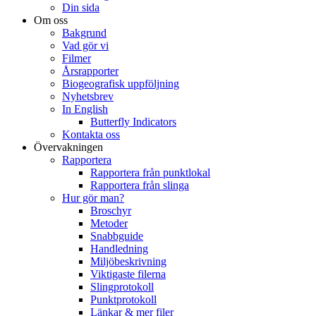
Din sida
Om oss
Bakgrund
Vad gör vi
Filmer
Årsrapporter
Biogeografisk uppföljning
Nyhetsbrev
In English
Butterfly Indicators
Kontakta oss
Övervakningen
Rapportera
Rapportera från punktlokal
Rapportera från slinga
Hur gör man?
Broschyr
Metoder
Snabbguide
Handledning
Miljöbeskrivning
Viktigaste filerna
Slingprotokoll
Punktprotokoll
Länkar & mer filer