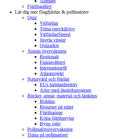
Allmänt
Fjärilsgalleri
Lär dig mer
Dagfjärilar & pollinatörer
Quiz
Vitfjärilar
Träna raps/kål/rov
VitfjärilarSpeed
Juvela vingar
Quizarkiv
Annan övervakning
Regionalt
Faunaväkteri
Internationellt
Atlasprojekt
Naturvård och fjärilar
EUs habitatdirektiv
Arter med åtgärdsprogram
Böcker, appar, material och länktips
Boktips
Resurser på nätet
Fjärilsappar
Köpa fjärilsprylar
Bygg själv
Pollinatörsövervakning
Träna på pollinatörer