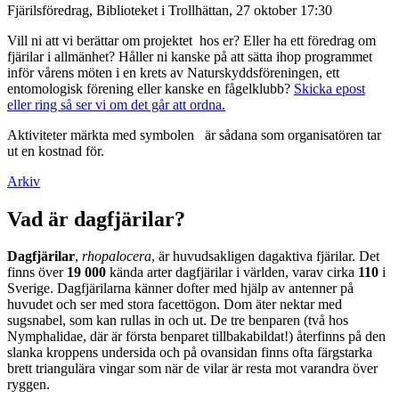
Fjärilsföredrag, Biblioteket i Trollhättan, 27 oktober 17:30
Vill ni att vi berättar om projektet hos er? Eller ha ett föredrag om
fjärilar i allmänhet? Håller ni kanske på att sätta ihop programmet
inför vårens möten i en krets av Naturskyddsföreningen, ett
entomologisk förening eller kanske en fågelklubb?
Skicka epost
eller ring så ser vi om det går att ordna.
Aktiviteter märkta med symbolen
är sådana som organisatören tar
ut en kostnad för.
Arkiv
Vad är dagfjärilar?
Dagfjärilar
,
rhopalocera
, är huvudsakligen dagaktiva fjärilar. Det
finns över
19 000
kända arter dagfjärilar i världen, varav cirka
110
i
Sverige. Dagfjärilarna känner dofter med hjälp av antenner på
huvudet och ser med stora facettögon. Dom äter nektar med
sugsnabel, som kan rullas in och ut. De tre benparen (två hos
Nymphalidae, där är första benparet tillbakabildat!) återfinns på den
slanka kroppens undersida och på ovansidan finns ofta färgstarka
brett triangulära vingar som när de vilar är resta mot varandra över
ryggen.