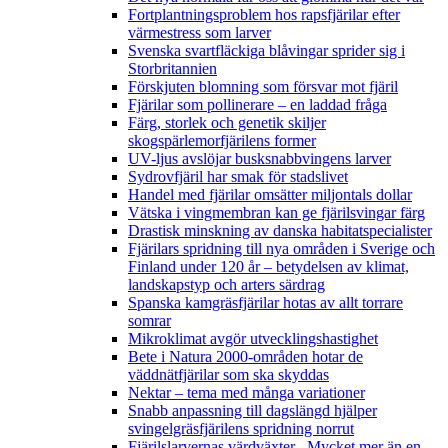
Fortplantningsproblem hos rapsfjärilar efter
värmestress som larver
Svenska svartfläckiga blåvingar sprider sig i
Storbritannien
Förskjuten blomning som försvar mot fjäril
Fjärilar som pollinerare – en laddad fråga
Färg, storlek och genetik skiljer
skogspärlemorfjärilens former
UV-ljus avslöjar busksnabbvingens larver
Sydrovfjäril har smak för stadslivet
Handel med fjärilar omsätter miljontals dollar
Vätska i vingmembran kan ge fjärilsvingar färg
Drastisk minskning av danska habitatspecialister
Fjärilars spridning till nya områden i Sverige och
Finland under 120 år
– betydelsen av klimat,
landskapstyp och arters särdrag
Spanska kamgräsfjärilar hotas av allt torrare
somrar
Mikroklimat avgör utvecklingshastighet
Bete i Natura 2000-områden hotar de
väddnätfjärilar som ska skyddas
Nektar – tema med många variationer
Snabb anpassning till dagslängd hjälper
svingelgräsfjärilens spridning norrut
Fjärilslarvernas värdväxter– Mycket mer än en