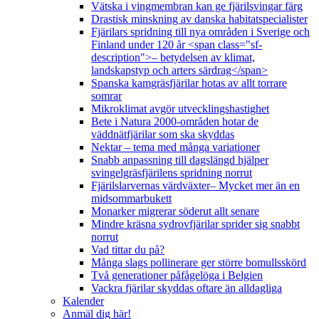
Vätska i vingmembran kan ge fjärilsvingar färg
Drastisk minskning av danska habitatspecialister
Fjärilars spridning till nya områden i Sverige och
Finland under 120 år <span class="sf-
description">– betydelsen av klimat,
landskapstyp och arters särdrag</span>
Spanska kamgräsfjärilar hotas av allt torrare
somrar
Mikroklimat avgör utvecklingshastighet
Bete i Natura 2000-områden hotar de
väddnätfjärilar som ska skyddas
Nektar – tema med många variationer
Snabb anpassning till dagslängd hjälper
svingelgräsfjärilens spridning norrut
Fjärilslarvernas värdväxter– Mycket mer än en
midsommarbukett
Monarker migrerar söderut allt senare
Mindre kräsna sydrovfjärilar sprider sig snabbt
norrut
Vad tittar du på?
Många slags pollinerare ger större bomullsskörd
Två generationer påfågelöga i Belgien
Vackra fjärilar skyddas oftare än alldagliga
Kalender
Anmäl dig här!