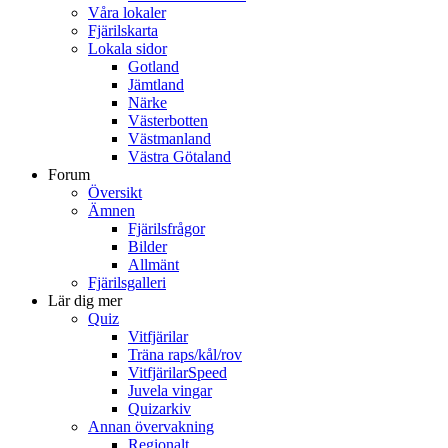
Våra lokaler
Fjärilskarta
Lokala sidor
Gotland
Jämtland
Närke
Västerbotten
Västmanland
Västra Götaland
Forum
Översikt
Ämnen
Fjärilsfrågor
Bilder
Allmänt
Fjärilsgalleri
Lär dig mer
Quiz
Vitfjärilar
Träna raps/kål/rov
VitfjärilarSpeed
Juvela vingar
Quizarkiv
Annan övervakning
Regionalt