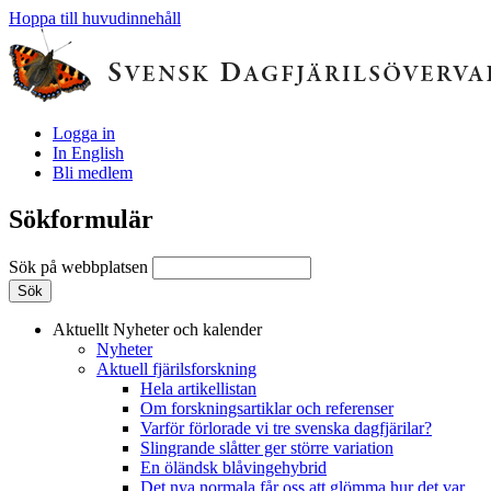
Hoppa till huvudinnehåll
Logga in
In English
Bli medlem
Sökformulär
Sök på webbplatsen
Aktuellt
Nyheter och kalender
Nyheter
Aktuell fjärilsforskning
Hela artikellistan
Om forskningsartiklar och referenser
Varför förlorade vi tre svenska dagfjärilar?
Slingrande slåtter ger större variation
En öländsk blåvingehybrid
Det nya normala får oss att glömma hur det var