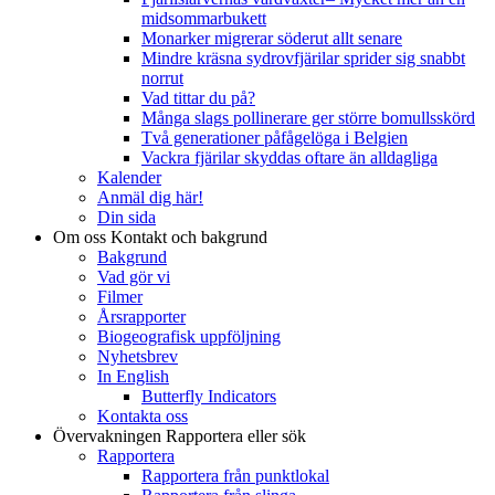
midsommarbukett
Monarker migrerar söderut allt senare
Mindre kräsna sydrovfjärilar sprider sig snabbt
norrut
Vad tittar du på?
Många slags pollinerare ger större bomullsskörd
Två generationer påfågelöga i Belgien
Vackra fjärilar skyddas oftare än alldagliga
Kalender
Anmäl dig här!
Din sida
Om oss
Kontakt och bakgrund
Bakgrund
Vad gör vi
Filmer
Årsrapporter
Biogeografisk uppföljning
Nyhetsbrev
In English
Butterfly Indicators
Kontakta oss
Övervakningen
Rapportera eller sök
Rapportera
Rapportera från punktlokal