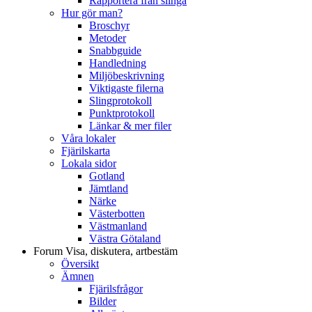
Rapportera från slinga
Hur gör man?
Broschyr
Metoder
Snabbguide
Handledning
Miljöbeskrivning
Viktigaste filerna
Slingprotokoll
Punktprotokoll
Länkar & mer filer
Våra lokaler
Fjärilskarta
Lokala sidor
Gotland
Jämtland
Närke
Västerbotten
Västmanland
Västra Götaland
Forum
Visa, diskutera, artbestäm
Översikt
Ämnen
Fjärilsfrågor
Bilder