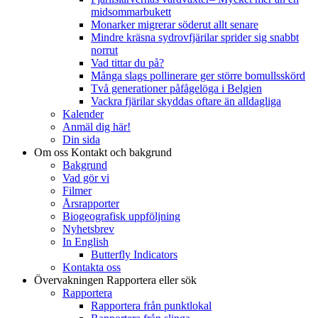
midsommarbukett
Monarker migrerar söderut allt senare
Mindre kräsna sydrovfjärilar sprider sig snabbt
norrut
Vad tittar du på?
Många slags pollinerare ger större bomullsskörd
Två generationer påfågelöga i Belgien
Vackra fjärilar skyddas oftare än alldagliga
Kalender
Anmäl dig här!
Din sida
Om oss
Kontakt och bakgrund
Bakgrund
Vad gör vi
Filmer
Årsrapporter
Biogeografisk uppföljning
Nyhetsbrev
In English
Butterfly Indicators
Kontakta oss
Övervakningen
Rapportera eller sök
Rapportera
Rapportera från punktlokal