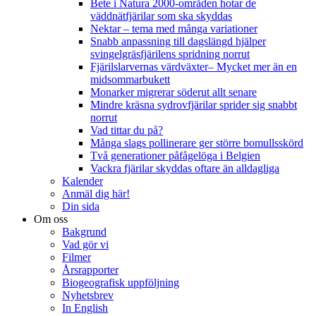
Bete i Natura 2000-områden hotar de
väddnätfjärilar som ska skyddas
Nektar – tema med många variationer
Snabb anpassning till dagslängd hjälper
svingelgräsfjärilens spridning norrut
Fjärilslarvernas värdväxter– Mycket mer än en
midsommarbukett
Monarker migrerar söderut allt senare
Mindre kräsna sydrovfjärilar sprider sig snabbt
norrut
Vad tittar du på?
Många slags pollinerare ger större bomullsskörd
Två generationer påfågelöga i Belgien
Vackra fjärilar skyddas oftare än alldagliga
Kalender
Anmäl dig här!
Din sida
Om oss
Bakgrund
Vad gör vi
Filmer
Årsrapporter
Biogeografisk uppföljning
Nyhetsbrev
In English