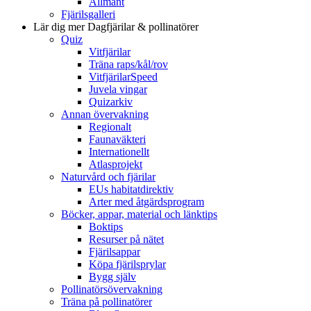
Allmänt
Fjärilsgalleri
Lär dig mer
Dagfjärilar & pollinatörer
Quiz
Vitfjärilar
Träna raps/kål/rov
VitfjärilarSpeed
Juvela vingar
Quizarkiv
Annan övervakning
Regionalt
Faunaväkteri
Internationellt
Atlasprojekt
Naturvård och fjärilar
EUs habitatdirektiv
Arter med åtgärdsprogram
Böcker, appar, material och länktips
Boktips
Resurser på nätet
Fjärilsappar
Köpa fjärilsprylar
Bygg själv
Pollinatörsövervakning
Träna på pollinatörer