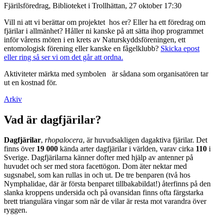
Fjärilsföredrag, Biblioteket i Trollhättan, 27 oktober 17:30
Vill ni att vi berättar om projektet hos er? Eller ha ett föredrag om
fjärilar i allmänhet? Håller ni kanske på att sätta ihop programmet
inför vårens möten i en krets av Naturskyddsföreningen, ett
entomologisk förening eller kanske en fågelklubb?
Skicka epost
eller ring så ser vi om det går att ordna.
Aktiviteter märkta med symbolen
är sådana som organisatören tar
ut en kostnad för.
Arkiv
Vad är dagfjärilar?
Dagfjärilar
,
rhopalocera
, är huvudsakligen dagaktiva fjärilar. Det
finns över
19 000
kända arter dagfjärilar i världen, varav cirka
110
i
Sverige. Dagfjärilarna känner dofter med hjälp av antenner på
huvudet och ser med stora facettögon. Dom äter nektar med
sugsnabel, som kan rullas in och ut. De tre benparen (två hos
Nymphalidae, där är första benparet tillbakabildat!) återfinns på den
slanka kroppens undersida och på ovansidan finns ofta färgstarka
brett triangulära vingar som när de vilar är resta mot varandra över
ryggen.