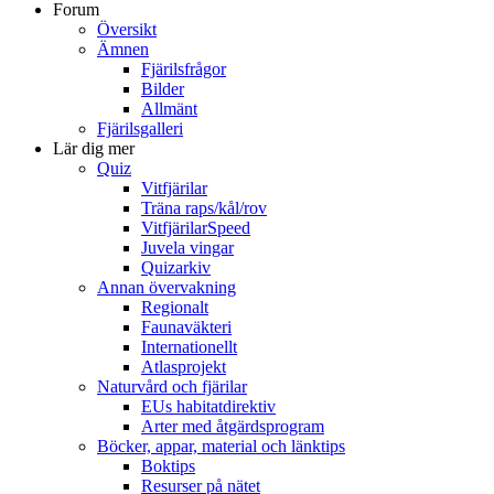
Forum
Översikt
Ämnen
Fjärilsfrågor
Bilder
Allmänt
Fjärilsgalleri
Lär dig mer
Quiz
Vitfjärilar
Träna raps/kål/rov
VitfjärilarSpeed
Juvela vingar
Quizarkiv
Annan övervakning
Regionalt
Faunaväkteri
Internationellt
Atlasprojekt
Naturvård och fjärilar
EUs habitatdirektiv
Arter med åtgärdsprogram
Böcker, appar, material och länktips
Boktips
Resurser på nätet