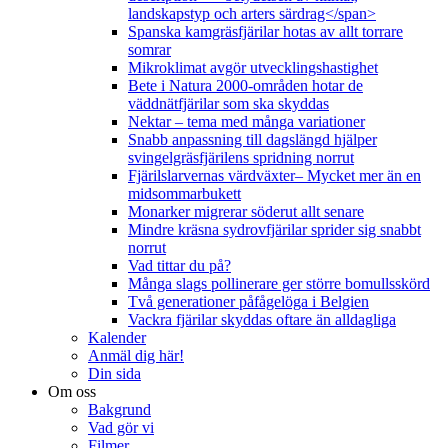
landskapstyp och arters särdrag</span>
Spanska kamgräsfjärilar hotas av allt torrare
somrar
Mikroklimat avgör utvecklingshastighet
Bete i Natura 2000-områden hotar de
väddnätfjärilar som ska skyddas
Nektar – tema med många variationer
Snabb anpassning till dagslängd hjälper
svingelgräsfjärilens spridning norrut
Fjärilslarvernas värdväxter– Mycket mer än en
midsommarbukett
Monarker migrerar söderut allt senare
Mindre kräsna sydrovfjärilar sprider sig snabbt
norrut
Vad tittar du på?
Många slags pollinerare ger större bomullsskörd
Två generationer påfågelöga i Belgien
Vackra fjärilar skyddas oftare än alldagliga
Kalender
Anmäl dig här!
Din sida
Om oss
Bakgrund
Vad gör vi
Filmer