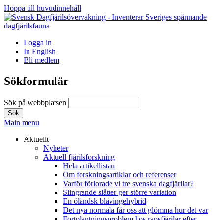
Hoppa till huvudinnehåll
Logga in
In English
Bli medlem
Sökformulär
Sök på webbplatsen
Main menu
Aktuellt
Nyheter
Aktuell fjärilsforskning
Hela artikellistan
Om forskningsartiklar och referenser
Varför förlorade vi tre svenska dagfjärilar?
Slingrande slåtter ger större variation
En öländsk blåvingehybrid
Det nya normala får oss att glömma hur det var
Fortplantningsproblem hos rapsfjärilar efter