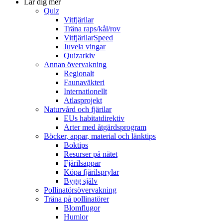
Lär dig mer
Quiz
Vitfjärilar
Träna raps/kål/rov
VitfjärilarSpeed
Juvela vingar
Quizarkiv
Annan övervakning
Regionalt
Faunaväkteri
Internationellt
Atlasprojekt
Naturvård och fjärilar
EUs habitatdirektiv
Arter med åtgärdsprogram
Böcker, appar, material och länktips
Boktips
Resurser på nätet
Fjärilsappar
Köpa fjärilsprylar
Bygg själv
Pollinatörsövervakning
Träna på pollinatörer
Blomflugor
Humlor