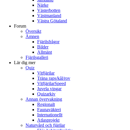
Närke
Västerbotten
Västmanland
Västra Götaland
Forum
Översikt
Ämnen
Fjärilsfrågor
Bilder
Allmänt
Fjärilsgalleri
Lär dig mer
Quiz
Vitfjärilar
Träna raps/kål/rov
VitfjärilarSpeed
Juvela vingar
Quizarkiv
Annan övervakning
Regionalt
Faunaväkteri
Internationellt
Atlasprojekt
Naturvård och fjärilar